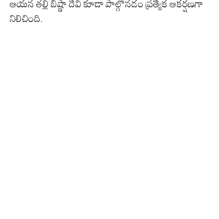
ఆయన తల్లి బిష్ణా దేవి కూడా పాల్గొనడం ప్రత్యేక ఆకర్షణగా
నిలిచింది.