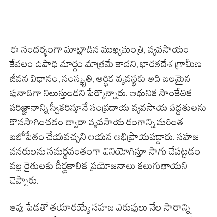
ఈ సందర్భంగా మాట్లాడిన ముఖ్యమంత్రి, వ్యవసాయం
కేవలం ఉపాధి మార్గం మాత్రమే కాదని, భారతదేశ గ్రామీణ
జీవన విధానం, సంస్కృతి, ఆర్థిక వ్యవస్థకు అది బలమైన
పునాదిగా నిలుస్తుందని పేర్కొన్నారు. ఆధునిక సాంకేతిక
పరిజ్ఞానాన్ని స్వీకరిస్తూనే సంప్రదాయ వ్యవసాయ పద్ధతులను
కొనసాగించడం ద్వారా వ్యవసాయ రంగాన్ని మరింత
బలోపేతం చేయవచ్చని ఆయన అభిప్రాయపడ్డారు. సహజ
వనరులను సమర్థవంతంగా వినియోగిస్తూ సాగు చేపట్టడం
వల్ల రైతులకు దీర్ఘకాలిక ప్రయోజనాలు కలుగుతాయని
చెప్పారు.
ఆవు పేడతో తయారయ్యే సహజ ఎరువులు నేల సారాన్ని