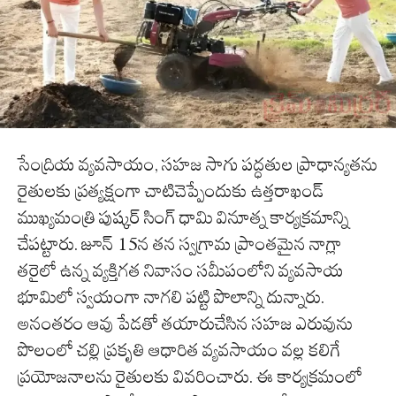
సేంద్రియ వ్యవసాయం, సహజ సాగు పద్ధతుల ప్రాధాన్యతను
రైతులకు ప్రత్యక్షంగా చాటిచెప్పేందుకు ఉత్తరాఖండ్
ముఖ్యమంత్రి పుష్కర్ సింగ్ ధామి వినూత్న కార్యక్రమాన్ని
చేపట్టారు. జూన్ 15న తన స్వగ్రామ ప్రాంతమైన నాగ్లా
తరైలో ఉన్న వ్యక్తిగత నివాసం సమీపంలోని వ్యవసాయ
భూమిలో స్వయంగా నాగలి పట్టి పొలాన్ని దున్నారు.
అనంతరం ఆవు పేడతో తయారుచేసిన సహజ ఎరువును
పొలంలో చల్లి ప్రకృతి ఆధారిత వ్యవసాయం వల్ల కలిగే
ప్రయోజనాలను రైతులకు వివరించారు. ఈ కార్యక్రమంలో