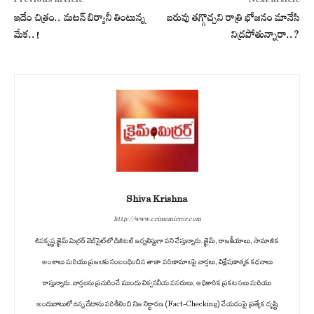
Previous article
Next article
ఇదేం చిత్రం.. మటన్ బిర్యానీ తింటున్న
బరువు తగ్గొచ్చని రాత్రి భోజనం మానేసి
మేక..!
నిద్రపోతున్నారా..?
Shiva Krishna
http://www.crimemirror.com
శివకృష్ణ క్రైమ్ మిర్రర్ వెబ్‌సైట్‌లో డిజిటల్ జర్నలిస్టుగా పని చేస్తున్నారు. క్రైమ్, రాజకీయాలు, సామాజిక
అంశాలు మరియు ప్రజలకు సంబంధించిన తాజా పరిణామాలపై వార్తలు, విశ్లేషణాత్మక కథనాలు
రాస్తున్నారు. వార్తలను ప్రచురించే ముందు విశ్వసనీయ వనరులు, అధికారిక ప్రకటనలు మరియు
అందుబాటులో ఉన్న డేటాను పరిశీలించి నిజ నిర్ధారణ (Fact-Checking) చేయడంపై ప్రత్యేక దృష్టి