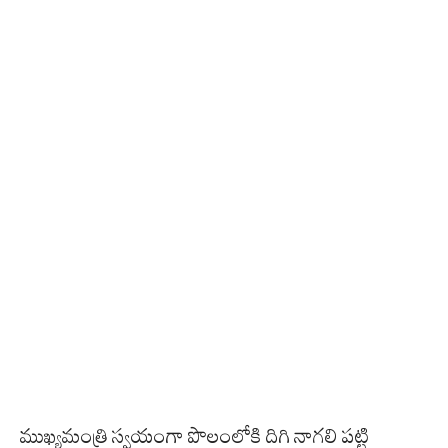
ముఖ్యమంత్రి స్వయంగా పొలంలోకి దిగి నాగలి పట్టి