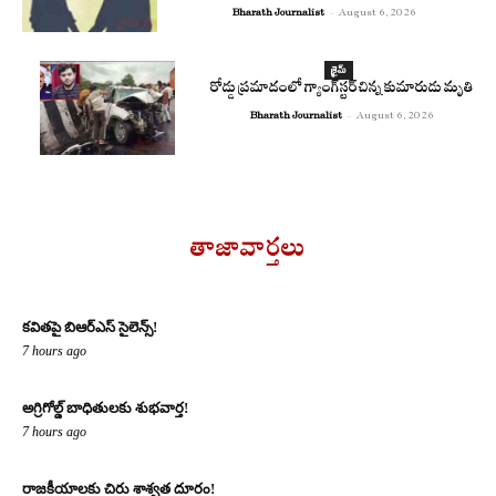
Bharath Journalist
-
August 6, 2026
క్రైమ్
రోడ్డు ప్రమాదంలో గ్యాంగ్‌స్టర్ చిన్న కుమారుడు మృతి
Bharath Journalist
-
August 6, 2026
తాజావార్తలు
కవితపై బిఆర్ఎస్ సైలెన్స్!
7 hours ago
అగ్రిగోల్డ్ బాధితులకు శుభవార్త!
7 hours ago
రాజకీయాలకు చిరు శాశ్వత దూరం!