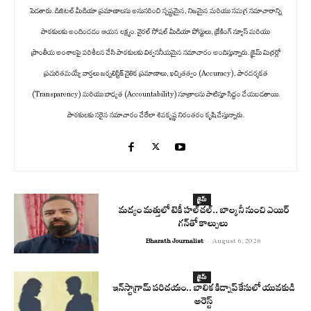
పెడతారు. డిజిటల్ మీడియా ప్రమాణాలను అనుసరించి స్పష్టమైన, నిజమైన మరియు సమగ్ర సమాచారాన్ని
పాఠకులకు అందించడం ఆయన లక్ష్యం. వైరల్ సోషల్ మీడియా పోస్టులు, బ్రేకింగ్ న్యూస్ మరియు
ప్రాంతీయ అంశాలపై పరిశీలన చేసి పాఠకులకు విశ్వసనీయమైన సమాచారం అందిస్తున్నారు. క్రైమ్ మిర్రర్లో
ప్రచురితమయ్యే వార్తలు జర్నలిస్టిక్ నైతిక ప్రమాణాలు, ఖచ్చితత్వం (Accuracy), పారదర్శకత
(Transparency) మరియు బాధ్యత (Accountability) సూత్రాలను పాటిస్తూ సిద్ధం చేయబడతాయి.
పాఠకులకు సరైన సమాచారం చేరేలా శివకృష్ణ నిరంతరం కృషి చేస్తున్నారు.
క్రైమ్
మద్యం మత్తులో టెకీ హల్‌చల్.. బాల్కనీ నుంచి ఎయిర్
గన్‌తో కాల్పులు
Bharath Journalist
-
August 6, 2026
క్రైమ్
ఇన్‌స్టాగ్రామ్ పరిచయం.. బాలిక కిడ్నాప్ కేసులో యువకుడి
అరెస్ట్