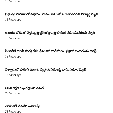
18 hours ago
ప్రభుత్వ పాఠశాలలో విషాదం.. పాము కాటుతో మూడో తరగతి విద్యార్థి మృతి
18 hours ago
ఇటుకల లోడుతో వెళ్తున్న ట్రాక్టర్ బోల్తా.. ట్రాలీ కింద పడి యువకుడు మృతి
18 hours ago
సింగరేణి కాలనీ హత్య కేసు ఛేదించిన పోలీసులు.. ప్రధాన నిందితుడు అరెస్ట్
18 hours ago
పల్నాడులో షాకింగ్ ఘటన.. వృద్ధ దంపతులపై దాడి, మహిళ మృతి
18 hours ago
ఆ 60 లక్షల ఓట్ల గల్లంతు వెనుక!
23 hours ago
టిడిపిలోకి దేవినేని అవినాష్?
23 hours ago