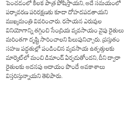
పెంచడంలో కీలక పాత్ర పోషిస్తాయని, అదే సమయంలో
పర్యావరణ పరిరక్షణకు కూడా దోహదపడతాయని
ముఖ్యమంత్రి వివరించారు. రసాయన ఎరువుల
వినియోగాన్ని తగ్గించి సేంద్రియ వ్యవసాయం వైపు రైతులు
మరింతగా దృష్టి సారించాలని పిలుపునిచ్చారు. ప్రస్తుతం
సహజ పద్ధతుల్లో పండించిన వ్యవసాయ ఉత్పత్తులకు
మార్కెట్‌లో మంచి డిమాండ్ ఏర్పడుతోందని, దీని ద్వారా
రైతులకు అదనపు ఆదాయం పొందే అవకాశాలు
విస్తరిస్తున్నాయని తెలిపారు.