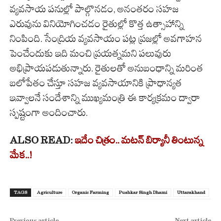
వ్యవసాయ పనుల్లో పాల్గొనడం, అనంతరం సహజ
ఎరువును వినియోగించడం రైతుల్లో కొత్త ఉత్సాహాన్ని
నింపింది. సేంద్రియ వ్యవసాయం పట్ల ప్రజల్లో అవగాహన
పెంచేందుకు ఇది మంచి ప్రయత్నమని పలువురు
అభిప్రాయపడుతున్నారు. రైతులతో అనుబంధాన్ని మరింత
బలోపేతం చేస్తూ సహజ వ్యవసాయానికి ప్రాధాన్యత
ఇవ్వాలనే సందేశాన్ని ముఖ్యమంత్రి ఈ కార్యక్రమం ద్వారా
స్పష్టంగా అందించారు.
ALSO READ:
ఇదేం చిత్రం.. మటన్ బిర్యానీ తింటున్న
మేక..!
TAGS
Agriculture
Organic Farming
Pushkar Singh Dhami
Uttarakhand