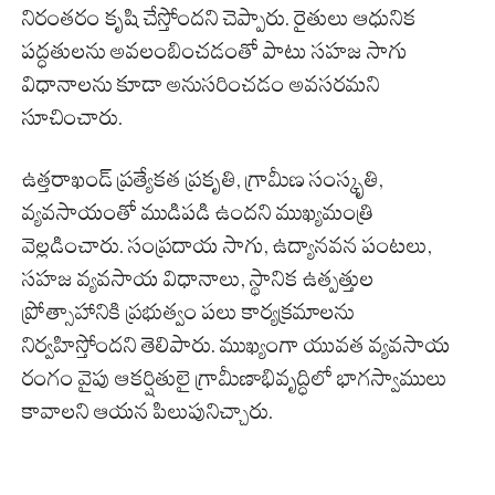
నిరంతరం కృషి చేస్తోందని చెప్పారు. రైతులు ఆధునిక
పద్ధతులను అవలంబించడంతో పాటు సహజ సాగు
విధానాలను కూడా అనుసరించడం అవసరమని
సూచించారు.
ఉత్తరాఖండ్ ప్రత్యేకత ప్రకృతి, గ్రామీణ సంస్కృతి,
వ్యవసాయంతో ముడిపడి ఉందని ముఖ్యమంత్రి
వెల్లడించారు. సంప్రదాయ సాగు, ఉద్యానవన పంటలు,
సహజ వ్యవసాయ విధానాలు, స్థానిక ఉత్పత్తుల
ప్రోత్సాహానికి ప్రభుత్వం పలు కార్యక్రమాలను
నిర్వహిస్తోందని తెలిపారు. ముఖ్యంగా యువత వ్యవసాయ
రంగం వైపు ఆకర్షితులై గ్రామీణాభివృద్ధిలో భాగస్వాములు
కావాలని ఆయన పిలుపునిచ్చారు.