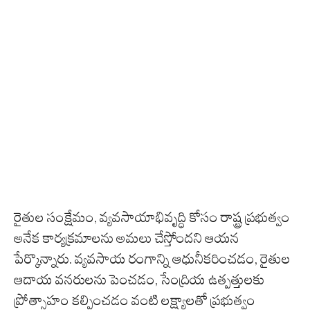
రైతుల సంక్షేమం, వ్యవసాయాభివృద్ధి కోసం రాష్ట్ర ప్రభుత్వం
అనేక కార్యక్రమాలను అమలు చేస్తోందని ఆయన
పేర్కొన్నారు. వ్యవసాయ రంగాన్ని ఆధునీకరించడం, రైతుల
ఆదాయ వనరులను పెంచడం, సేంద్రియ ఉత్పత్తులకు
ప్రోత్సాహం కల్పించడం వంటి లక్ష్యాలతో ప్రభుత్వం