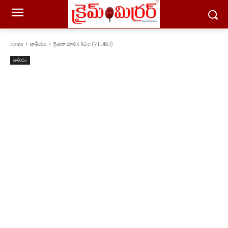
Home
జాతీయం
రైతుగా మారిన సీఎం (VIDEO)
జాతీయం