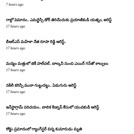
7 hours ago
గాల్లో విమానం.. ఎమర్జెన్సీ డోర్ తెరిచేందుకు ప్రయాణికుడి యత్నం, అరెస్ట్
17 hours ago
బీఆర్ఎస్ మహిళా నేత రూపా రెడ్డి అరెస్ట్..
17 hours ago
మద్యం మత్తులో టెకీ హల్‌చల్.. బాల్కనీ నుంచి ఎయిర్ గన్‌తో కాల్పులు
17 hours ago
నకిలీ కరెన్సీ ముఠా గుట్టురట్టు.. ఏడుగురు అరెస్ట్
17 hours ago
ఇన్‌స్టాగ్రామ్ పరిచయం.. బాలిక కిడ్నాప్ కేసులో యువకుడి అరెస్ట్
17 hours ago
రోడ్డు ప్రమాదంలో గ్యాంగ్‌స్టర్ చిన్న కుమారుడు మృతి