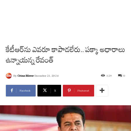
కేటీఆర్‌ను ఎవరూ కాపాడలేరు.. పక్కా అధారాలు
ఉన్నాయన్న రేవంత్
By
Crime Mirror
December 21, 2024
129
0
Facebook
X
Pinterest