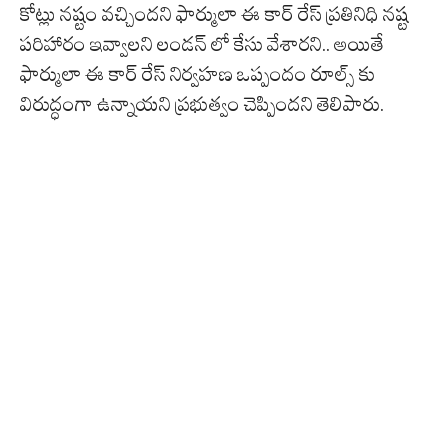
కోట్లు నష్టం వచ్చిందని ఫార్ములా ఈ కార్ రేస్ ప్రతినిధి నష్ట
పరిహారం ఇవ్వాలని లండన్ లో కేసు వేశారని.. అయితే
ఫార్ములా ఈ కార్ రేస్ నిర్వహణ ఒప్పందం రూల్స్ కు
విరుద్ధంగా ఉన్నాయని ప్రభుత్వం చెప్పిందని తెలిపారు.