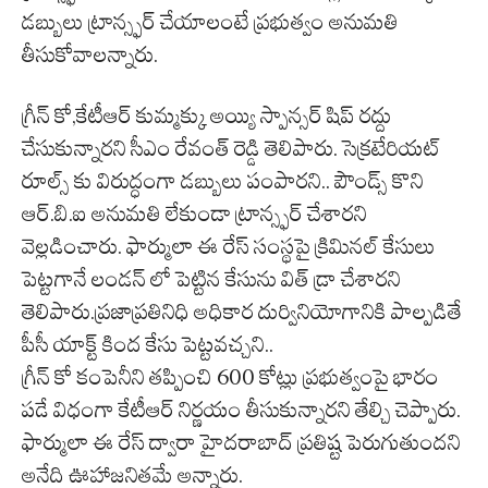
డబ్బులు ట్రాన్స్ఫర్ చేయాలంటే ప్రభుత్వం అనుమతి
తీసుకోవాలన్నారు.
గ్రీన్ కో,కేటీఆర్ కుమ్మక్కు అయ్యి స్పాన్సర్ షిప్ రద్దు
చేసుకున్నారని సీఎం రేవంత్ రెడ్డి తెలిపారు. సెక్రటేరియట్
రూల్స్ కు విరుద్ధంగా డబ్బులు పంపారని.. పౌండ్స్ కొని
ఆర్.బి.ఐ అనుమతి లేకుండా ట్రాన్స్ఫర్ చేశారని
వెల్లడించారు. ఫార్ములా ఈ రేస్ సంస్థపై క్రిమినల్ కేసులు
పెట్టగానే లండన్ లో పెట్టిన కేసును విత్ డ్రా చేశారని
తెలిపారు.ప్రజాప్రతినిధి అధికార దుర్వినియోగానికి పాల్పడితే
పీసీ యాక్ట్ కింద కేసు పెట్టవచ్చని..
గ్రీన్ కో కంపెనీని తప్పించి 600 కోట్లు ప్రభుత్వంపై భారం
పడే విధంగా కేటీఆర్ నిర్ణయం తీసుకున్నారని తేల్చి చెప్పారు.
ఫార్ములా ఈ రేస్ ద్వారా హైదరాబాద్ ప్రతిష్ట పెరుగుతుందని
అనేది ఊహాజనితమే అన్నారు.