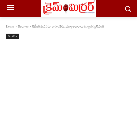
Home
తెలంగాణ
కేటీఆర్‌ను ఎవరూ కాపాడలేరు.. పక్కా అధారాలు ఉన్నాయన్న రేవంత్
తెలంగాణ