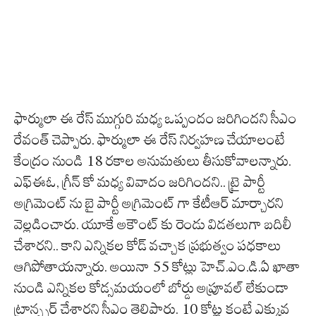
ఫార్ములా ఈ రేస్ ముగ్గురి మధ్య ఒప్పందం జరిగిందని సీఎం
రేవంత్ చెప్పారు. ఫార్ములా ఈ రేస్ నిర్వహణ చేయాలంటే
కేంద్రం నుండి 18 రకాల అనుమతులు తీసుకోవాలన్నారు.
ఎఫ్ఈఓ, గ్రీన్ కో మధ్య వివాదం జరిగిందని.. ట్రై పార్టీ
అగ్రిమెంట్ ను బై పార్టీ అగ్రిమెంట్ గా కేటీఆర్ మార్చారని
వెల్లడించారు. యూకే అకౌంట్ కు రెండు విడతలుగా బదిలీ
చేశారని.. కాని ఎన్నికల కోడ్ వచ్చాక ప్రభుత్వం పధకాలు
ఆగిపోతాయన్నారు. అయినా 55 కోట్లు హెచ్.ఎం.డి.ఏ ఖాతా
నుండి ఎన్నికల కోడ్సమయంలో బోర్డు అప్రూవల్ లేకుండా
ట్రాన్స్ఫర్ చేశారని సీఎం తెలిపారు. 10 కోట్ల కంటే ఎక్కువ