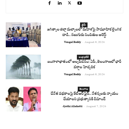
క్రైమ్
జగిత్యాల జిల్లా మల్యాలలో మహిళపై సామూహిక లైంగిక
దాడి.. నలుగురు నిందితుల అరెస్ట్
Vengal Reddy
-
August 8, 2026
ఆంధ్ర ప్రదేశ్
బంగాళాఖాతంలో అల్పపీడనం: ఏపీ, తెలంగాణలో భారీ
వర్షాల హెచ్చరిక
Vengal Reddy
-
August 8, 2026
తెలంగాణ
చేనేత పథకాలపై కేటీఆర్ ఫైర్.. నేతన్నలకు న్యాయం
చేయాలని ప్రభుత్వానికి డిమాండ్
Jyothi Alishetti
-
August 7, 2026