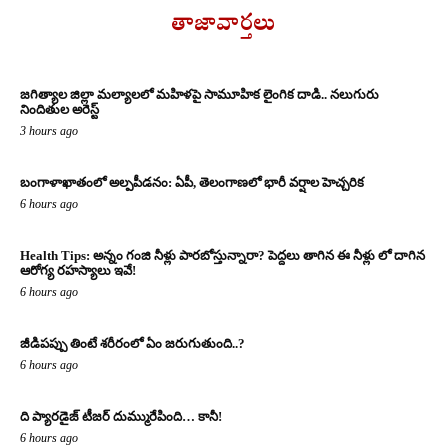
తాజావార్తలు
జగిత్యాల జిల్లా మల్యాలలో మహిళపై సామూహిక లైంగిక దాడి.. నలుగురు
నిందితుల అరెస్ట్
3 hours ago
బంగాళాఖాతంలో అల్పపీడనం: ఏపీ, తెలంగాణలో భారీ వర్షాల హెచ్చరిక
6 hours ago
Health Tips: అన్నం గంజి నీళ్లు పారబోస్తున్నారా? పెద్దలు తాగిన ఈ నీళ్లు లో దాగిన
ఆరోగ్య రహస్యాలు ఇవే!
6 hours ago
జీడిపప్పు తింటే శరీరంలో ఏం జరుగుతుంది..?
6 hours ago
ది ప్యారడైజ్ టీజర్ దుమ్మురేపింది… కానీ!
6 hours ago