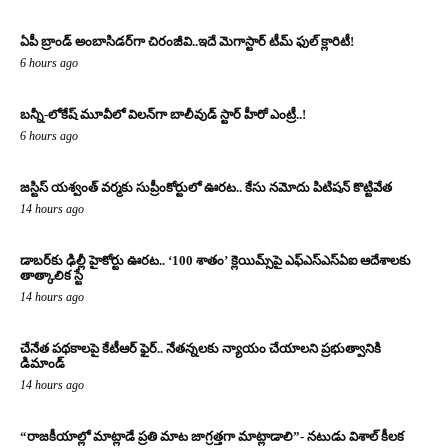
ఏపీ బ్రాండ్ అంబాసిడర్‌గా చిరంజీవి..ఇదే మెగాస్టార్ టీమ్ ఫుల్ క్లారిటీ!
6 hours ago
బన్నీ-లోకేష్ మూవీలో విలన్‌గా బాలీవుడ్ స్టార్ హీరో ఎంట్రీ..!
6 hours ago
జస్టిస్ యశ్వంత్ వర్మకు సుప్రీంకోర్టులో ఊరట.. కేసు నమోదు పిటిషన్ కొట్టివేత
14 hours ago
డాబర్‌కు ఢిల్లీ హైకోర్టు ఊరట.. ‘100 శాతం’ క్లెయిమ్స్‌పై ఎఫ్‌ఎస్‌ఎస్‌ఏఐ ఆదేశాలకు
తాత్కాలిక స్టే
14 hours ago
చేనేత పథకాలపై కేటీఆర్ ఫైర్.. నేతన్నలకు న్యాయం చేయాలని ప్రభుత్వానికి
డిమాండ్
14 hours ago
“రాజకీయాల్లో మాట్లాడే ప్రతి మాట జాగ్రత్తగా మాట్లాడాలి”- నటుడు విశాల్ కీలక