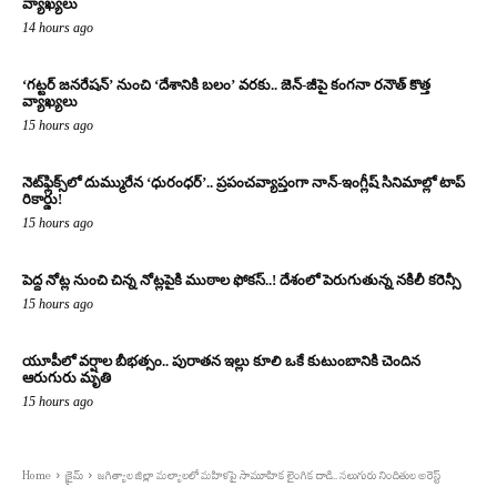
వ్యాఖ్యలు
14 hours ago
‘గట్టర్ జనరేషన్’ నుంచి ‘దేశానికి బలం’ వరకు.. జెన్-జీపై కంగనా రనౌత్ కొత్త
వ్యాఖ్యలు
15 hours ago
నెట్‌ఫ్లిక్స్‌లో దుమ్మురేన ‘ధురంధర్’.. ప్రపంచవ్యాప్తంగా నాన్-ఇంగ్లీష్ సినిమాల్లో టాప్
రికార్డు!
15 hours ago
పెద్ద నోట్ల నుంచి చిన్న నోట్లపైకి ముఠాల ఫోకస్..! దేశంలో పెరుగుతున్న నకిలీ కరెన్సీ
15 hours ago
యూపీలో వర్షాల బీభత్సం.. పురాతన ఇల్లు కూలి ఒకే కుటుంబానికి చెందిన
ఆరుగురు మృతి
15 hours ago