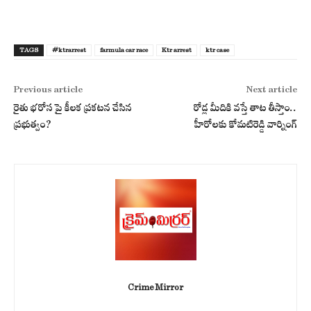
TAGS
#ktrarrest
farmula car race
Ktr arrest
ktr case
Previous article
Next article
రైతు భరోస పై కీలక ప్రకటన చేసిన
రోడ్ల మీదికి వస్తే తాట తీస్తాం..
ప్రభుత్వం?
హీరోలకు కోమటిరెడ్డి వార్నింగ్
Crime Mirror