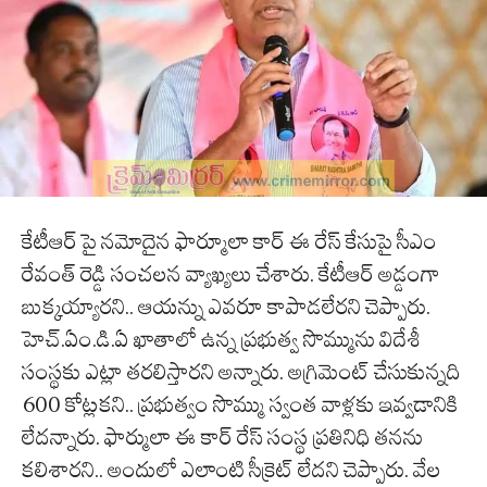
కేటీఆర్ పై నమోదైన ఫార్మూలా కార్ ఈ రేస్ కేసుపై సీఎం
రేవంత్ రెడ్డి సంచలన వ్యాఖ్యలు చేశారు. కేటీఆర్ అడ్డంగా
బుక్కయ్యారని.. ఆయన్ను ఎవరూ కాపాడలేరని చెప్పారు.
హెచ్.ఏం.డి.ఏ ఖాతాలో ఉన్న ప్రభుత్వ సొమ్మును విదేశీ
సంస్థకు ఎట్లా తరలిస్తారని అన్నారు. అగ్రిమెంట్ చేసుకున్నది
600 కోట్లకని.. ప్రభుత్వం సొమ్ము స్వంత వాళ్లకు ఇవ్వడానికి
లేదన్నారు. ఫార్ములా ఈ కార్ రేస్ సంస్థ ప్రతినిధి తనను
కలిశారని.. అందులో ఎలాంటి సీక్రెట్ లేదని చెప్పారు. వేల