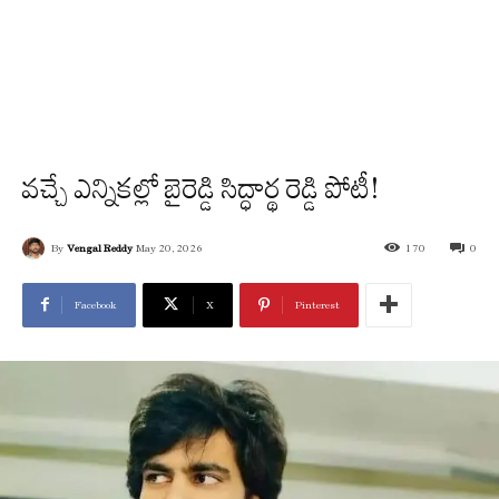
వచ్చే ఎన్నికల్లో బైరెడ్డి సిద్ధార్థ రెడ్డి పోటీ!
By
Vengal Reddy
May 20, 2026
170
0
Facebook
X
Pinterest