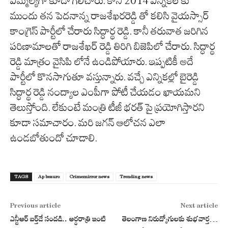
ఎమ్మెల్యేగా కూడా గెలిచారు. కానీ 2014 ఎన్నికల కు
ముందు తన పెదనాన్న రాజశేఖరరెడ్డి తో కలిసి వైయస్సార్
కాంగ్రెస్ పార్టీలో చేరారు సిద్ధార్థ రెడ్డి. కానీ తరువాత జరిగిన
పరిణామాలతో రాజశేఖర్ రెడ్డి తిరిగి బిజెపిలో చేరారు. సిద్ధార్థ
రెడ్డి మాత్రం వైసిపి లోనే ఉండిపోయారు. ఇప్పటికీ అదే
పార్టీలో కొనసాగుతూ వస్తున్నారు. వచ్చే ఎన్నికల్లో బైరెడ్డి
సిద్ధార్థ రెడ్డి నంద్యాల ఎంపీగా పోటీ చేయడం ఖాయమని
తెలుస్తోంది. లేకుంటే మంత్రి టీజీ భరత్ పై ప్రయోగిస్తారని
కూడా సమాచారం. మరి జగన్ ఆలోచన ఎలా
ఉండబోతుందో చూడాలి.
TAGS
Ap beauro
Crimemirror news
Trending news
Previous article
Next article
ఎన్టీఆర్ బర్త్‌డే సందడి.. అర్ధరాత్రి ఇంటి
తెలంగాణ నిరుద్యోగులకు శుభవార్త…