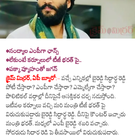
•నంద్యాల ఎంపీగా ఛాన్స్
•లేకుంటే కర్నూలులో టీజీ భరత్ పై..
•పక్కా వ్యూహంతో జగన్
క్రైమ్ మిర్రర్, ఏపీ బ్యూరో
:-
వచ్చే ఎన్నికల్లో బైరెడ్డి సిద్ధార్థ రెడ్డి
పోటీ చేస్తారా? ఎంపీగా చేస్తారా? ఎమ్మెల్యేగా చేస్తారా?
పొలిటికల్ వర్గాల్లో దీనిపైనే ఆసక్తికర చర్చ నడుస్తోంది.
ఇటీవల కర్నూలు వచ్చి మరి మంత్రి టీజీ భరత్ పై
విరుచుకుపడ్డారు బైరెడ్డి సిద్ధార్థ రెడ్డి. దీనిపై కౌంటర్ ఇచ్చారు
మంత్రి భరత్. మధ్యలో ఎంపీ బైరెడ్డి శబరి వచ్చారు.
సోదరుడు సిద్ధార్థ రెడ్డి పై తీవ్రస్థాయిలో విరుచుకుపడ్డారు.