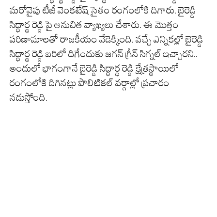
మరోవైపు టీజీ వెంకటేష్ సైతం రంగంలోకి దిగారు. బైరెడ్డి
సిద్ధార్థ రెడ్డి పై అనుచిత వ్యాఖ్యలు చేశారు. ఈ మొత్తం
పరిణామాలతో రాజకీయం వేడెక్కింది. వచ్చే ఎన్నికల్లో బైరెడ్డి
సిద్ధార్థ రెడ్డి బరిలో దిగేందుకు జగన్ గ్రీన్ సిగ్నల్ ఇచ్చారని..
అందులో భాగంగానే బైరెడ్డి సిద్ధార్థ రెడ్డి క్షేత్రస్థాయిలో
రంగంలోకి దిగినట్లు పొలిటికల్ వర్గాల్లో ప్రచారం
నడుస్తోంది.