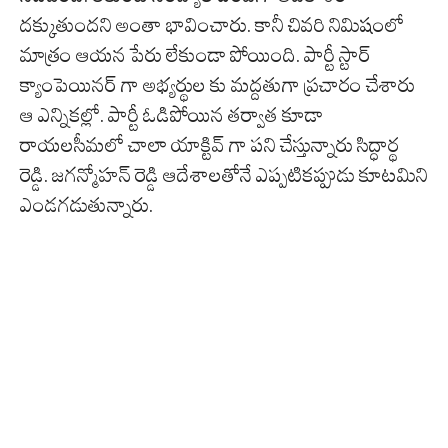
దక్కుతుందని అంతా భావించారు. కానీ చివరి నిమిషంలో
మాత్రం ఆయన పేరు లేకుండా పోయింది. పార్టీ స్టార్
క్యాంపెయినర్ గా అభ్యర్థుల కు మద్దతుగా ప్రచారం చేశారు
ఆ ఎన్నికల్లో. పార్టీ ఓడిపోయిన తర్వాత కూడా
రాయలసీమలో చాలా యాక్టివ్ గా పని చేస్తున్నారు సిద్ధార్థ
రెడ్డి. జగన్మోహన్ రెడ్డి ఆదేశాలతోనే ఎప్పటికప్పుడు కూటమిని
ఎండగడుతున్నారు.