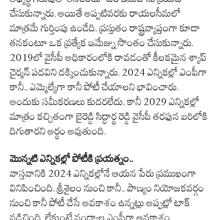
చేసుకున్నారు. అయితే అప్పటివరకు రాయలసీమలో
మాత్రమే గుర్తింపు ఉండేది. ప్రస్తుతం రాష్ట్రవ్యాప్తంగా కూడా
తనకంటూ ఒక ప్రత్యేక ఇమేజ్ను సొంతం చేసుకున్నారు.
2019లో వైసీపీ అధికారంలోకి రావడంతో కీలకమైన శ్యాప్
చైర్మన్ పదవిని దక్కించుకున్నారు. 2024 ఎన్నికల్లో ఎంపీగా
కానీ.. ఎమ్మెల్యేగా కానీ పోటీ చేయాలని భావించారు.
అందుకు సమీకరణలు కుదరలేదు. కానీ 2029 ఎన్నికల్లో
మాత్రం కచ్చితంగా బైరెడ్డి సిద్ధార్థ రెడ్డి వైసీపీ తరఫున బరిలోకి
దిగుతారని అర్థం అవుతుంది.
మొన్నటి ఎన్నికల్లో పోటీకి ప్రయత్నం..
వాస్తవానికి 2024 ఎన్నికల్లోనే ఆయన పేరు ప్రముఖంగా
వినిపించింది. శ్రీశైలం నుంచి కానీ.. పాణ్యం నియోజకవర్గం
నుంచి కానీ పోటీ చేసే అవకాశం ఉన్నట్లు అప్పట్లో టాక్
నడిచింది. లేకుంటే నంద్యాల ఎంపీగా అవకాశం