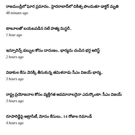
రాజమండ్రిలో ఘోర ప్రమాదం.. హైదరాబాద్‌లో చికిత్స పొందుతూ డాక్టర్ మృతి
48 minutes ago
టాటూలతో బయటపడిన నటి హత్య మిస్టరీ..
1 hour ago
ఇన్సూరెన్స్ డబ్బుల కోసం దారుణం.. భార్యను చంపిన భర్త అరెస్ట్
2 hours ago
విడాకుల కేసు వెనక్కి తీసుకున్న తమిళనాడు సీఎం విజయ్ భార్య..
3 hours ago
రాష్ట్ర ప్రయోజనాల కోసం వ్యక్తిగత అవమానాలనైనా ఎదుర్కొంటా: సీఎం విజయ్
3 hours ago
రూపారెడ్డిపై అట్రాసిటీ, మోసం కేసులు.. 14 రోజుల రిమాండ్
4 hours ago