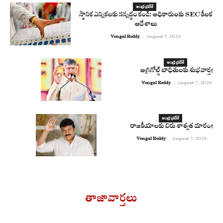
ఆంధ్ర ప్రదేశ్
స్థానిక ఎన్నికలకు సన్నద్ధం కండి: అధికారులకు SEC కీలక
ఆదేశాలు
Vengal Reddy
-
August 7, 2026
ఆంధ్ర ప్రదేశ్
అగ్రిగోల్డ్ బాధితులకు శుభవార్త!
Vengal Reddy
-
August 7, 2026
ఆంధ్ర ప్రదేశ్
రాజకీయాలకు చిరు శాశ్వత దూరం!
Vengal Reddy
-
August 7, 2026
తాజావార్తలు