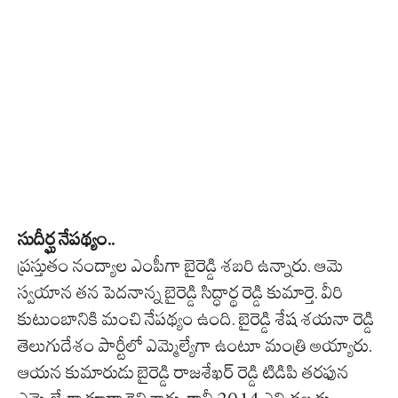
సుదీర్ఘ నేపథ్యం..
ప్రస్తుతం నంద్యాల ఎంపీగా బైరెడ్డి శబరి ఉన్నారు. ఆమె
స్వయాన తన పెదనాన్న బైరెడ్డి సిద్ధార్థ రెడ్డి కుమార్తె. వీరి
కుటుంబానికి మంచి నేపథ్యం ఉంది. బైరెడ్డి శేష శయనా రెడ్డి
తెలుగుదేశం పార్టీలో ఎమ్మెల్యేగా ఉంటూ మంత్రి అయ్యారు.
ఆయన కుమారుడు బైరెడ్డి రాజశేఖర్ రెడ్డి టిడిపి తరఫున