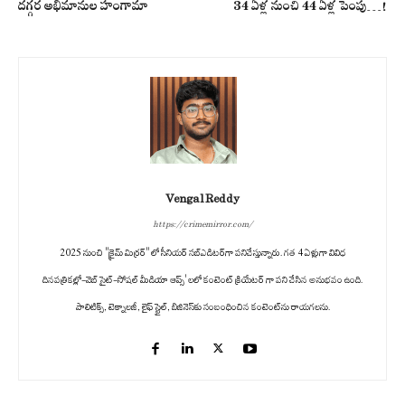
దగ్గర అభిమానుల హంగామా
34 ఏళ్ల నుంచి 44 ఏళ్ల పెంపు…!
Vengal Reddy
https://crimemirror.com/
2025 నుంచి "క్రైమ్ మిర్రర్" లో సీనియర్ సబ్‌ఎడిటర్‌గా పనిచేస్తున్నారు. గత 4 ఏళ్లుగా వివిధ
దినపత్రికల్లో-వెబ్ సైట్-సోషల్ మీడియా ఆప్స్' లలో కంటెంట్ క్రియేటర్ గా పని చేసిన అనుభవం ఉంది.
పాలిటిక్స్‌, టెక్నాలజీ, లైఫ్‌ స్టైల్‌, బిజినెస్‌కు సంబంధించిన కంటెంట్‌ను రాయగలను.