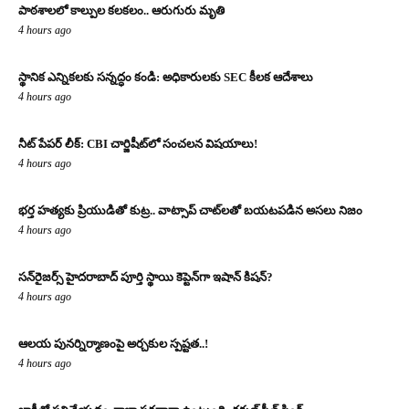
పాఠశాలలో కాల్పుల కలకలం.. ఆరుగురు మృతి
4 hours ago
స్థానిక ఎన్నికలకు సన్నద్ధం కండి: అధికారులకు SEC కీలక ఆదేశాలు
4 hours ago
నీట్ పేపర్ లీక్: CBI చార్జిషీట్‌లో సంచలన విషయాలు!
4 hours ago
భర్త హత్యకు ప్రియుడితో కుట్ర.. వాట్సాప్ చాట్‌లతో బయటపడిన అసలు నిజం
4 hours ago
సన్‌రైజర్స్ హైదరాబాద్ పూర్తి స్థాయి కెప్టెన్‌గా ఇషాన్ కిషన్?
4 hours ago
ఆలయ పునర్నిర్మాణంపై అర్చకుల స్పష్టత..!
4 hours ago