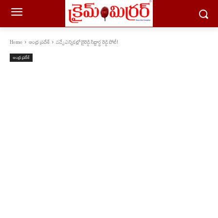
Home
ఆంధ్ర ప్రదేశ్
వచ్చే ఎన్నికల్లో బైరెడ్డి సిద్ధార్థ రెడ్డి పోటీ!
ఆంధ్ర ప్రదేశ్