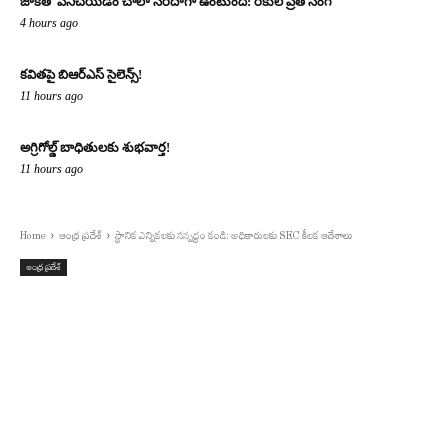
జాకీతో పనిచేయడం చాలా సరదాగా ఉంటుంది: రకుల్ ప్రీత్ సింగ్
4 hours ago
కవితపై బిఆర్ఎస్ సైలెన్స్!
11 hours ago
అగ్రిగోల్డ్ బాధితులకు శుభవార్త!
11 hours ago