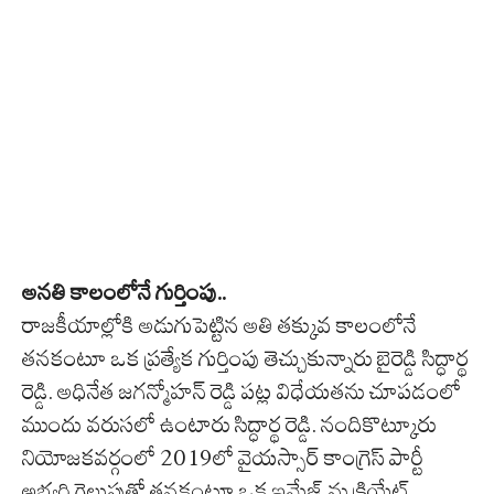
అనతి కాలంలోనే గుర్తింపు..
రాజకీయాల్లోకి అడుగుపెట్టిన అతి తక్కువ కాలంలోనే
తనకంటూ ఒక ప్రత్యేక గుర్తింపు తెచ్చుకున్నారు బైరెడ్డి సిద్ధార్థ
రెడ్డి. అధినేత జగన్మోహన్ రెడ్డి పట్ల విధేయతను చూపడంలో
ముందు వరుసలో ఉంటారు సిద్ధార్థ రెడ్డి. నందికొట్కూరు
నియోజకవర్గంలో 2019లో వైయస్సార్ కాంగ్రెస్ పార్టీ
అభ్యర్థి గెలుపుతో తనకంటూ ఒక ఇమేజ్ ను క్రియేట్