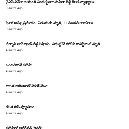
వైఎస్ వివేకా జయంతి సందర్భంగా సునీతా రెడ్డి కీలక వ్యాఖ్యలు..
3 hours ago
ఘోర బస్సు ప్రమాదం.. ఏడుగురు మృతి, 11 మందికి గాయాలు
3 hours ago
సల్మాన్ ఖాన్ ఇంటి వద్ద విషాదం.. విధుల్లోనే పోలీస్ కానిస్టేబుల్ మృతి
4 hours ago
ఒంటరిగానే బిజెపి!
4 hours ago
సొంత అజెండాతో వెళితే వేటు!
4 hours ago
కవిత బిసి వ్యూహం!
4 hours ago
బిజెపిలో ఆపరేషన్ ‘రివర్స్’!