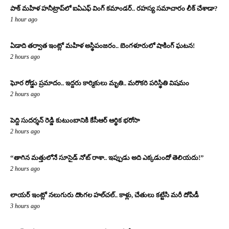
పాక్ మహిళ హనీట్రాప్‌లో ఐఏఎఫ్ వింగ్ కమాండర్.. రహస్య సమాచారం లీక్ చేశాడా?
1 hour ago
ఏడాది తర్వాత ఇంట్లో మహిళ అస్థిపంజరం.. బెంగళూరులో షాకింగ్ ఘటన!
2 hours ago
ఘోర రోడ్డు ప్రమాదం.. ఇద్దరు కార్మికులు మృతి.. మరొకరి పరిస్థితి విషమం
2 hours ago
పెద్ది సుదర్శన్ రెడ్డి కుటుంబానికి కేసీఆర్ ఆర్థిక భరోసా
2 hours ago
“తాగిన మత్తులోనే సూసైడ్ నోట్ రాశా.. ఇప్పుడు అది ఎక్కడుందో తెలియదు!”
2 hours ago
లాయర్ ఇంట్లో నలుగురు దొంగల హల్‌చల్.. కాళ్లు, చేతులు కట్టేసి మరీ దోపిడీ
3 hours ago