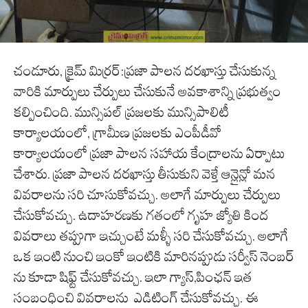
చండూరు, క్రైమ్ మిర్రర్:ప్రజా పాలన దరఖాస్తు చేసుకున్న
వారికి మార్పులు చేర్పులు చేసుకునే అవకాశాన్ని ప్రభుత్వం
కల్పించింది. మున్సిపల్ ప్రజలకు మున్సిపాలిటీ
కార్యాలయంలో, గ్రామీణ ప్రజలకు ఎంపీడీవో
కార్యాలయంలో ప్రజా పాలన సహాయ కేంద్రాలను ఏర్పాటు
చేశారు. ప్రజా పాలన దరఖాస్తు తీసుకుని వెళ్తే ఆన్లైన్లో మన
వివరాలను సరి చూసుకోవచ్చు. అలాగే మార్పులు చేర్పులు
చేసుకోవచ్చు. ఉదాహరణకు గతంలో గృహ జ్యోతి కింద
వివరాలు తప్పుగా ఇచ్చుంటే మళ్ళీ సరి చేసుకోవచ్చు. అలాగే
ఒక ఇంటి నుంచి ఇంకో ఇంటికి మారినప్పుడు సర్వీస్ నెంబర్
ను కూడా షిఫ్ట్ చేసుకోవచ్చు. ఇలా గ్యాస్,పింఛన్ ఇత
సంబంధించి వివరాలను ఎడిటింగ్ చేసుకోవచ్చు. ఈ