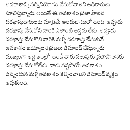
అవకాశాన్ని సద్వినియోగం చేసుకోవాలని అధికారులు
సూచిస్తున్నారు. అయితే ఈ అవకాశం ప్రజా పాలన
దరఖాస్తుదారులకు మాత్రమే అందుబాటులో ఉంది. అప్పుడు
దరఖాస్తు చేసుకోని వారికి ఎలాంటి ఆప్షను లేదు. అప్పుడు
దరఖాస్తు చేసుకొని వారికి మళ్ళీ దరఖాస్తు చేసుకునే
అవకాశం ఇయ్యాలని ప్రజలు డిమాండ్ చేస్తున్నారు.
ముఖ్యంగా అద్దె ఇంట్లో ఉండే వారు పలువురు ప్రజాపాలనకు
దరఖాస్తు చేసుకోలేదు. వారు నష్టపోయే అవకాశం
ఉన్నందున మళ్లీ అవకాశం కల్పించాలని డిమాండ్ వ్యక్తం
అవుతుంది.