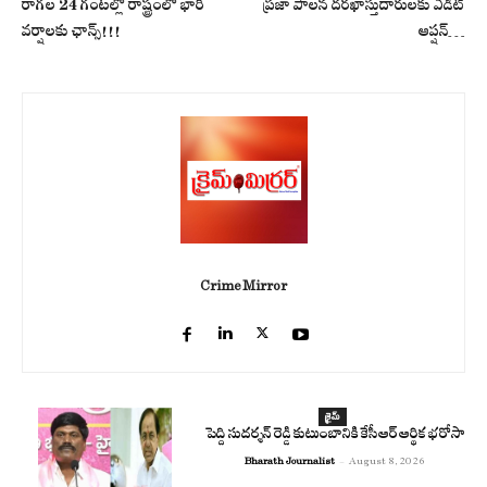
రాగల 24 గంటల్లో రాష్ట్రంలో భారీ
ప్రజా పాలన దరఖాస్తుదారులకు ఎడిట్
వర్షాలకు ఛాన్స్!!!
ఆప్షన్…
Crime Mirror
క్రైమ్
పెద్ది సుదర్శన్ రెడ్డి కుటుంబానికి కేసీఆర్ ఆర్థిక భరోసా
Bharath Journalist
-
August 8, 2026