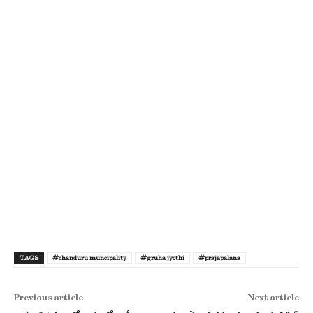
TAGS
#chanduru muncipality
#gruha jyothi
#prajapalana
Previous article
Next article