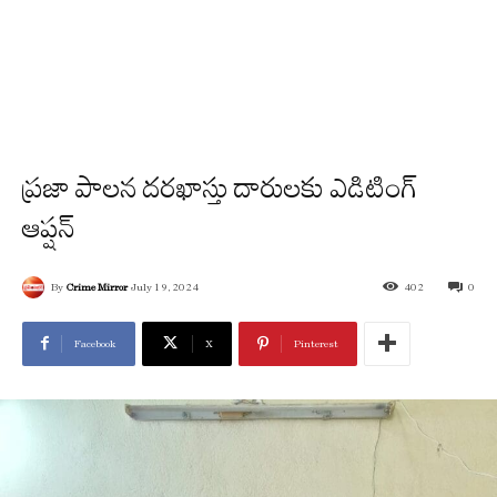
ప్రజా పాలన దరఖాస్తు దారులకు ఎడిటింగ్
ఆప్షన్
By
Crime Mirror
July 19, 2024
402
0
Facebook
X
Pinterest