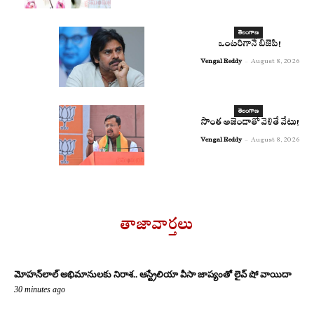
తెలంగాణ
ఒంటరిగానే బిజెపి!
Vengal Reddy
-
August 8, 2026
తెలంగాణ
సొంత అజెండాతో వెళితే వేటు!
Vengal Reddy
-
August 8, 2026
తాజావార్తలు
మోహన్‌లాల్ అభిమానులకు నిరాశ.. ఆస్ట్రేలియా వీసా జాప్యంతో లైవ్ షో వాయిదా
30 minutes ago