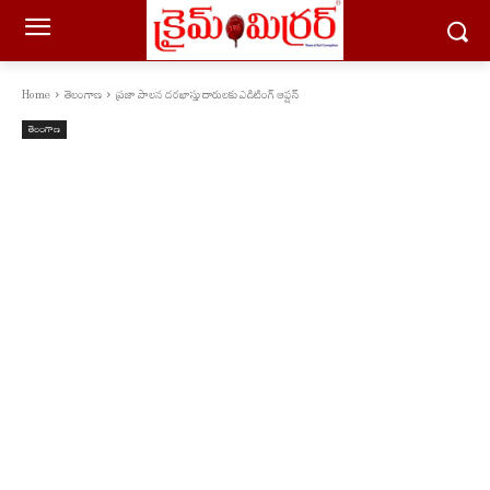
Home
తెలంగాణ
ప్రజా పాలన దరఖాస్తు దారులకు ఎడిటింగ్ ఆప్షన్
తెలంగాణ