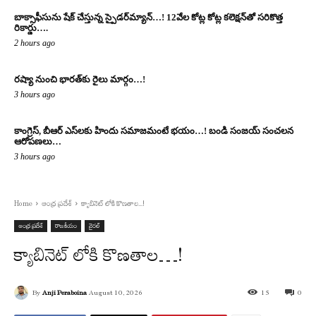
బాక్సాఫీసును షేక్ చేస్తున్న స్పైడ‌ర్‌మ్యాన్‌…! 12వేల కోట్ల కోట్ల క‌లెక్ష‌న్‌తో స‌రికొత్త
రికార్డు….
2 hours ago
రష్యా నుంచి భారత్‌కు రైలు మార్గం…!
3 hours ago
కాంగ్రెస్‌, బీఆర్ ఎస్‌ల‌కు హిందు స‌మాజ‌మంటే భ‌యం…! బండి సంజ‌య్ సంచ‌ల‌న
ఆరోప‌ణ‌లు…
3 hours ago