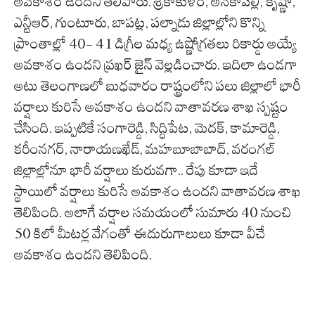
అవకాశం ఉందని తెలిపారు. శ్రీకాకుళం, అనకాపల్లి, కృష్ణా,
ఎన్టీఆర్, గుంటూరు, బాపట్ల, పల్నాడు జిల్లాల్లోని కొన్ని
ప్రాంతాల్లో 40- 41 డిగ్రీల మధ్య ఉష్ణోగ్రతలు రికార్డు అయ్యే
అవకాశం ఉందని ప్రఖర్ జైన్ వెల్లడించారు. ఇదిలా ఉండగా
అటు తెలంగాణలో బుధవారం రాష్ట్రంలోని పలు జిల్లాలో భారీ
వర్షాలు కురిసే అవకాశం ఉందని వాతావరణ శాఖ స్పష్టం
చేసింది. ఇప్పటికే సంగారెడ్డి, సిద్ధిపేట, మెదక్, కామారెడ్డి,
కరీంనగర్, నారాయణఖేడ్, మహబూబాబాద్‌, వరంగల్
జిల్లాల్లోనూ భారీ వర్షాలు కురువగా.. రేపు కూడా ఇదే
స్థాయిలో వర్షాలు కురిసే అవకాశం ఉందని వాతావరణ శాఖ
తెలిపింది. అలాగే వర్షాల సమయంలో సుమారు 40 నుంచి
50 కిలో మీటర్ల వేగంతో ఈదురుగాలులు కూడా వీచే
అవకాశం ఉందని తెలిపింది.