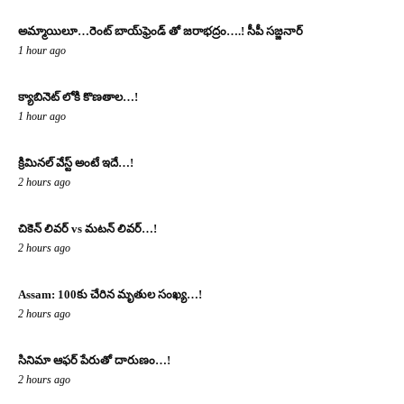
అమ్మాయిలూ…రెంట్ బాయ్‌ఫ్రెండ్ తో జరాభద్రం….! సీపీ స‌జ్జ‌నార్‌
1 hour ago
క్యాబినెట్ లోకి కొణతాల…!
1 hour ago
క్రిమినల్ వేస్ట్ అంటే ఇదే…!
2 hours ago
చికెన్ లివర్ vs మటన్ లివర్…!
2 hours ago
Assam: 100కు చేరిన మృతుల సంఖ్య‌…!
2 hours ago
సినిమా ఆఫర్ పేరుతో దారుణం…!
2 hours ago