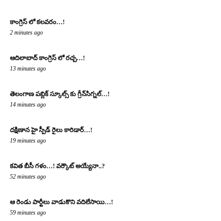
కాంగ్రెస్ లో కలవరం…!
2 minutes ago
ఆదిలాబాద్ కాంగ్రెస్ లో రచ్చ…!
13 minutes ago
తెలంగాణ పబ్లిక్ స్కూల్స్ కు గ్రీన్‌సిగ్నల్…!
14 minutes ago
దక్షిణాన హై స్పీడ్ రైలు కారిడార్…!
19 minutes ago
క‌విత‌ బీసీ గ‌ళం…! వ‌ర్కౌట్ అయ్యేనా..?
52 minutes ago
ఆ రెండు పార్టీలు వాడుకొని వదిలేసాయి…!
59 minutes ago