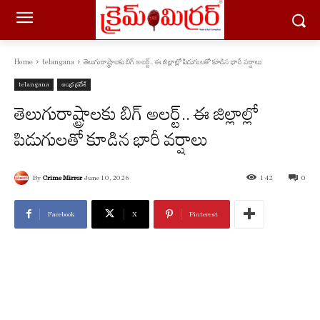
Home
telangana
తెలుగురాష్ట్రాలకు బిగ్‌ అలర్ట్.. ఈ జిల్లాల్లో పిడుగులతో కూడిన భారీ వర్షాలు
telangana
ఆంధ్ర ప్రదేశ్
తెలుగురాష్ట్రాలకు బిగ్‌ అలర్ట్.. ఈ జిల్లాల్లో
పిడుగులతో కూడిన భారీ వర్షాలు
By
Crime Mirror
June 10, 2026
142
0
Facebook
X
Pinterest