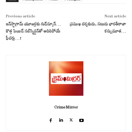
Previous article
Next article
ఇన్‌స్టాగ్రామ్ యూజర్లకు గుడ్‌న్యూస్…
ప్ర‌ముఖ ద‌ర్శ‌కుడు, న‌టుడు భార‌తీరాజా
కొత్త పెయిడ్ సబ్‌స్క్రిప్షన్‌తో అదిరిపోయే
క‌న్నుమూత‌…
ఫీచర్లు…!
Crime Mirror