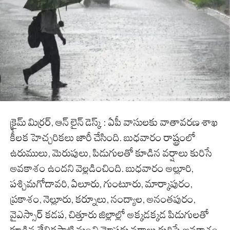
క్రైమ్ మిర్రర్, ఆన్ లైన్ డెస్క్ : ఏపీ వాసులకు వాతావరణ శాఖ
కీలక హెచ్చరికలు జారీ చేసింది. బుధవారం రాష్ట్రంలో
ఉరుములు, మెరుపులు, పిడుగులతో కూడిన వర్షాలు కురిసే
అవకాశం ఉందని వెల్లడించింది. బుధవారం అల్లూరి,
పశ్చిమగోదావరి, ఏలూరు, గుంటూరు, మార్కాపురం,
ప్రకాశం, నెల్లూరు, కర్నూలు, నంద్యాల, అనంతపురం,
వైఎస్సార్ కడప, చిత్తూరు జిల్లాల్లో అక్కడక్కడ పిడుగులతో
కూడిన తేలికపాటి నుంచి మోస్తరు వర్షాలు కురిసే అవకాశం