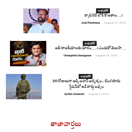
ఆంధ్ర ప్రదేశ్
క్యాబినెట్ లోకి కొణతాల…!
Anji Peraboina
-
August 10, 2026
ఆంధ్ర ప్రదేశ్
అలీ రాజ‌కీయాల‌కు దూరం….! ఎందుకో తెలుసా…
Ganapathi Janagama
-
August 10, 2026
ఆంధ్ర ప్రదేశ్
20 రోజులుగా ఆర్మీ జవాన్ అదృశ్యం.. బెంగళూరు
స్టేషన్‌లో ఐడీ కార్డు లభ్యం
Jyothi Alishetti
-
August 9, 2026
తాజావార్తలు