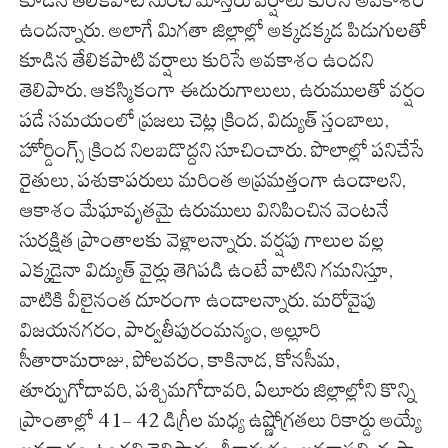
ఉందన్నారు. అలాగే మిగతా జిల్లాల్లో అక్కడక్కడ పిడుగులతో
కూడిన తేలికపాటి వర్షాలు కురిసే అవకాశం ఉందని
తెలిపారు. ఆకస్మికంగా ఈదురుగాలులు, ఉరుములతో వర్షం
పడే సమయంలో ప్రజలు చెట్ల క్రింద, విద్యుత్ స్తంబాలు,
హోర్డింగ్స్ క్రింద నిలబడొద్దని సూచించారు. పొలాల్లో పనిచేసే
రైతులు, పశుకాపరులు మరింత అప్రమత్తంగా ఉండాలని,
ఆకాశం మేఘావృతమై ఉరుములు వినిపించిన వెంటనే
సురక్షిత ప్రాంతాలకు వెళ్లాలన్నారు. వర్షపు గాలుల వల్ల
ఎక్కడైనా విద్యుత్ వైర్లు తెగిపడి ఉంటే వాటిని గమనిస్తూ,
వాటికి వీలైనంత దూరంగా ఉండాలన్నారు. మరోవైపు
విజయనగరం, పార్వతీపురంమన్యం, అల్లూరి
సీతారామరాజు, పోలవరం, కాకినాడ, కోనసీమ,
తూర్పుగోదావరి, పశ్చిమగోదావరి, ఏలూరు జిల్లాల్లోని కొన్ని
ప్రాంతాల్లో 41- 42 డిగ్రీల మధ్య ఉష్ణోగ్రతలు రికార్డు అయ్యే