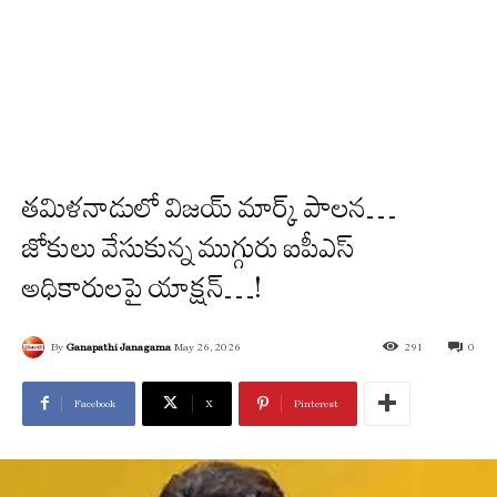
త‌మిళనాడులో విజయ్ మార్క్ పాలన…
జోకులు వేసుకున్న ముగ్గురు ఐపీఎస్
అధికారులపై యాక్షన్…!
By
Ganapathi Janagama
May 26, 2026
291
0
Facebook
X
Pinterest