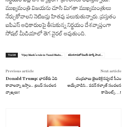
ముఖ్యమంత్రి విజయను చూసి మిగతా ముఖ్యమంత్రులు
నేర్చుకోవాలని నెటిజన్లు హితవు పలుకుతున్నారు. ప్రస్తుతం
ఐపిఎస్ అధికారులపై తీసుకున్న నిర్ణయం దేశవ్యాప్తంగా
సోషల్ మీడియాలో తెగ వైరల్ అవుతుంది.
TAGS
Vijay Mark's rule in Tamil Nadu...
త‌మిళనాడులో విజయ్ మార్క్ పాలన...
Previous article
Next article
Donald Trump: భారత్‌కు ఏది
చంద్రబాబు జైలుకెళ్లినప్పుడే సీఎం
కావాలన్నా ఇస్తాం.. ట్రంప్ సంచలన
అయ్యేవాడిని.. పవన్‌ కల్యాణ్‌ సంచలన
వ్యాఖ్యలు!
కామెంట్స్‌…!