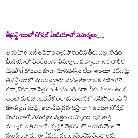
తీవ్రస్థాయిలో సోషల్ మీడియాలో విమర్శలు…
ఆ మహిళ ఐజీ అధికారి వ్యవహరించిన తీరు పట్ల సోషల్
మీడియాలో విపరీతంగా విమర్శలు వచ్చాయి. ఒక బాలిక
చనిపోతే కొంచెం కూడా మానవత్వం లేదా అంటూ నెటిజన్లు
తీవ్రస్థాయిలో మండిపడ్డారు. నువ్వు కూడా ఒక మహిళవే
కదా, నీక్కూడా పెళ్లయి ఉంటుంది కదా, నీకు పిల్లలు ఉండి
ఉంటారు కదా, ఒకవేళ జరిగిన ఘటనలో చనిపోయింది నీ
కూతురైతే నువ్వు ఇలానే వ్యవహరిస్తావా.? అంటూ సోషల్
మీడియాలో విమర్శలు వ్యక్తం అయ్యాయి. ఇది కాస్త
ముఖ్యమంత్రి విజయ్ దృష్టికి వెళ్లడంతో ఆయన వెంటనే
స్పందించారు. ఈ కేసుకు సంబంధించిన వివరాలను