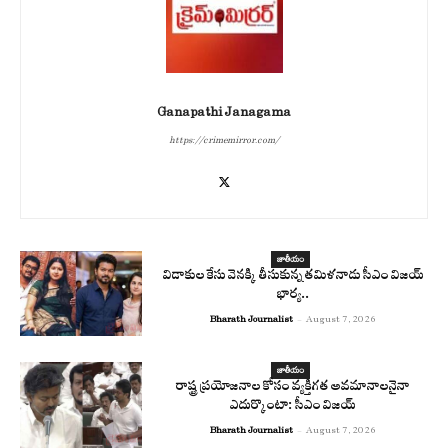
Ganapathi Janagama
https://crimemirror.com/
జాతీయం
విడాకుల కేసు వెనక్కి తీసుకున్న తమిళనాడు సీఎం విజయ్
భార్య..
Bharath Journalist
-
August 7, 2026
జాతీయం
రాష్ట్ర ప్రయోజనాల కోసం వ్యక్తిగత అవమానాలనైనా
ఎదుర్కొంటా: సీఎం విజయ్
Bharath Journalist
-
August 7, 2026