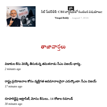
క్రైమ్
నీట్ పేపర్ లీక్: CBI చార్జిషీట్‌లో సంచలన విషయాలు!
Vengal Reddy
-
August 7, 2026
తాజావార్తలు
విడాకుల కేసు వెనక్కి తీసుకున్న తమిళనాడు సీఎం విజయ్ భార్య..
2 minutes ago
రాష్ట్ర ప్రయోజనాల కోసం వ్యక్తిగత అవమానాలనైనా ఎదుర్కొంటా: సీఎం విజయ్
17 minutes ago
రూపారెడ్డిపై అట్రాసిటీ, మోసం కేసులు.. 14 రోజుల రిమాండ్
30 minutes ago