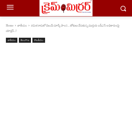
Home
జాతీయం
త‌మిళనాడులో విజయ్ మార్క్ పాలన... జోకులు వేసుకున్న ముగ్గురు ఐపీఎస్ అధికారులపై
యాక్షన్...!
జాతీయం
తెలంగాణ
రాజకీయం