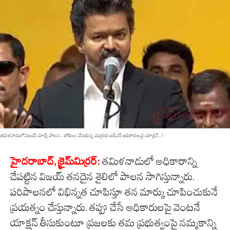
త‌మిళనాడులో విజయ్ మార్క్ పాలన... జోకులు వేసుకున్న ముగ్గురు ఐపీఎస్ అధికారులపై యాక్షన్...!
హైద‌రాబాద్‌, క్రైమ్‌మిర్ర‌ర్‌:
తమిళనాడులో అధికారాన్ని
చేపట్టిన విజయ్ తనదైన శైలిలో పాలన సాగిస్తున్నారు.
పరిపాలనలో విభిన్నత చూపిస్తూ తన మార్కు చూపించుకునే
ప్రయత్నం చేస్తున్నారు. తప్పు చేసే అధికారులపై వెంటనే
యాక్షన్ తీసుకుంటూ ప్రజలకు తమ ప్రభుత్వంపై నమ్మకాన్ని