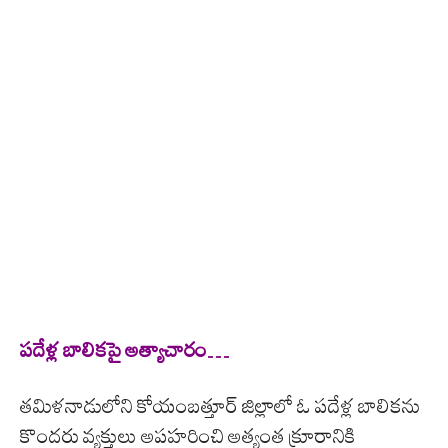
పదేళ్ల బాలికపై అత్యాచారం…
తమిళనాడులోని కోయంబత్తూర్ జిల్లాలో ఓ పదేళ్ల బాలికను
కొందరు వ్యక్తులు అపహరించి అత్యంత క్రూరానికి