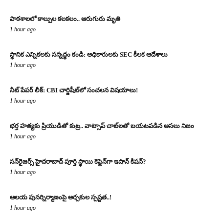
పాఠశాలలో కాల్పుల కలకలం.. ఆరుగురు మృతి
1 hour ago
స్థానిక ఎన్నికలకు సన్నద్ధం కండి: అధికారులకు SEC కీలక ఆదేశాలు
1 hour ago
నీట్ పేపర్ లీక్: CBI చార్జిషీట్‌లో సంచలన విషయాలు!
1 hour ago
భర్త హత్యకు ప్రియుడితో కుట్ర.. వాట్సాప్ చాట్‌లతో బయటపడిన అసలు నిజం
1 hour ago
సన్‌రైజర్స్ హైదరాబాద్ పూర్తి స్థాయి కెప్టెన్‌గా ఇషాన్ కిషన్?
1 hour ago
ఆలయ పునర్నిర్మాణంపై అర్చకుల స్పష్టత..!
1 hour ago