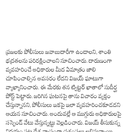
ప్రజలకు పోలీసులు జవాబుదారీగా ఉండాలని, శాంతి
భద్రతలను పరిరక్షించాలని సూచించారు. దారుణంగా
వ్యవహరించే అధికారుల మీద ఏమాత్రం జాలి
చూపించాల్సిన అవసరం లేదని విజయ్ ఘాటుగా
వ్యాఖ్యానించారు. ఈ మేరకు తన ట్విట్టర్ ఖాతాలో సుదీర్ఘ
పోస్ట్ పెట్టారు. జరిగిన ఘటనపై తాను విచారం వ్యక్తం
చేస్తున్నానని, పోలీసులు ఇకపై ఇలా వ్యవహరించకూడదని
ఆయన సూచించారు. అందువల్లే ఆ ముగ్గురు అధికారులపై
సస్పెండ్ వేటు వేస్తున్నట్టు వెల్లడించారు. విజయ్ తీసుకున్న
నిర్ణయం పట్ల దేశ వ్యాప్తంగా ప్రశంసలు లభిస్తున్నాయి.