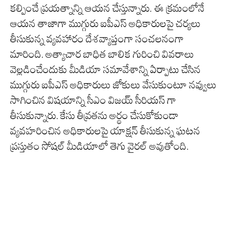
కల్పించే ప్రయత్నాన్ని ఆయన చేస్తున్నారు. ఈ క్రమంలోనే
ఆయన తాజాగా ముగ్గురు ఐపీఎస్ అధికారులపై చర్యలు
తీసుకున్న వ్యవహారం దేశవ్యాప్తంగా సంచలనంగా
మారింది. అత్యాచార బాధిత బాలిక గురించి వివరాలు
వెల్లడించేందుకు మీడియా సమావేశాన్ని ఏర్పాటు చేసిన
ముగ్గురు ఐపీఎస్ అధికారులు జోకులు వేసుకుంటూ నవ్వులు
సాగించిన విషయాన్ని సీఎం విజయ్ సీరియస్ గా
తీసుకున్నారు. కేసు తీవ్రతను అర్థం చేసుకోకుండా
వ్యవహరించిన అధికారులపై యాక్షన్ తీసుకున్న ఘటన
ప్రస్తుతం సోషల్ మీడియాలో తెగు వైరల్ అవుతోంది.