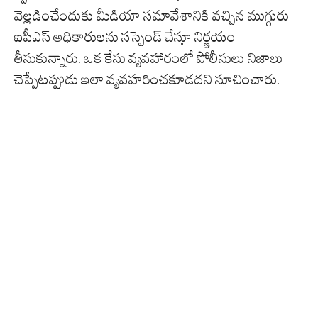
వెల్లడించేందుకు మీడియా సమావేశానికి వచ్చిన ముగ్గురు
ఐపీఎస్ అధికారులను సస్పెండ్ చేస్తూ నిర్ణయం
తీసుకున్నారు. ఒక కేసు వ్యవహారంలో పోలీసులు నిజాలు
చెప్పేటప్పుడు ఇలా వ్యవహరించకూడదని సూచించారు.