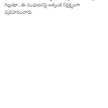
గిల్లుతూ.. ఈ సంఘటనపై అత్యంత నిర్లక్ష్యంగా
వ్యవహరించారు.