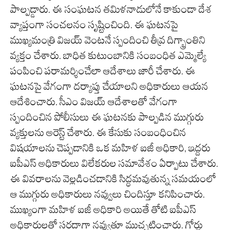
పాల్పడ్డారు. ఈ సంఘటన తమిళనాడులోనే కాకుండా దేశ
వ్యాప్తంగా సంచలనం సృష్టించింది. ఈ ఘటనపై
ముఖ్యమంత్రి విజయ్ వెంటనే స్పందించి తీవ్ర దిగ్భ్రాంతిని
వ్యక్తం చేశారు. బాధిత కుటుంబానికి సంబంధిత ఎమ్మెల్యే
పంపించి పరామర్శించేలా ఆదేశాలు జారీ చేశారు. ఈ
ఘటనపై వేగంగా దర్యాప్తు చేయాలని అధికారులు ఆయన
ఆదేశించారు. సీఎం విజయ్ ఆదేశాలతో వేగంగా
స్పందించిన పోలీసులు ఈ ఘటనకు పాల్పడిన ముగ్గురు
వ్యక్తులను అరెస్ట్ చేశారు. ఈ కేసుకు సంబంధించిన
విషయాలను చెప్పడానికి ఒక మహిళ ఐజీ అధికారి, ఇద్దరు
ఐపీఎస్ అధికారులు విలేకరుల సమావేశం ఏర్పాటు చేశారు.
ఈ వివరాలను వెల్లడించడానికి సిద్ధమవుతున్న సమయంలో
ఆ ముగ్గురు అధికారులు నవ్వులు చిందిస్తూ కనిపించారు.
ముఖ్యంగా మహిళ ఐజీ అధికారి అయితే తోటి ఐపీఎస్
అధికారులతో సరదాగా నవ్వుతూ ముచ్చటించారు. గోర్లు