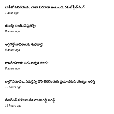
జాకీతో పనిచేయడం చాలా సరదాగా ఉంటుంది: రకుల్ ప్రీత్ సింగ్
1 hour ago
కవితపై బిఆర్ఎస్ సైలెన్స్!
8 hours ago
అగ్రిగోల్డ్ బాధితులకు శుభవార్త!
8 hours ago
రాజకీయాలకు చిరు శాశ్వత దూరం!
8 hours ago
గాల్లో విమానం.. ఎమర్జెన్సీ డోర్ తెరిచేందుకు ప్రయాణికుడి యత్నం, అరెస్ట్
19 hours ago
బీఆర్ఎస్ మహిళా నేత రూపా రెడ్డి అరెస్ట్..
19 hours ago