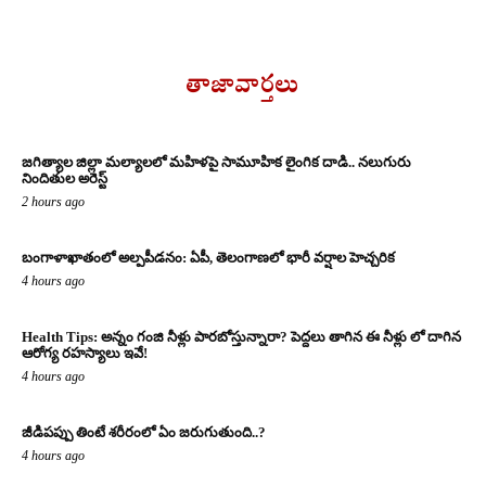
తాజావార్తలు
జగిత్యాల జిల్లా మల్యాలలో మహిళపై సామూహిక లైంగిక దాడి.. నలుగురు
నిందితుల అరెస్ట్
2 hours ago
బంగాళాఖాతంలో అల్పపీడనం: ఏపీ, తెలంగాణలో భారీ వర్షాల హెచ్చరిక
4 hours ago
Health Tips: అన్నం గంజి నీళ్లు పారబోస్తున్నారా? పెద్దలు తాగిన ఈ నీళ్లు లో దాగిన
ఆరోగ్య రహస్యాలు ఇవే!
4 hours ago
జీడిపప్పు తింటే శరీరంలో ఏం జరుగుతుంది..?
4 hours ago