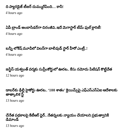
ది ప్యారడైజ్ టీజర్ దుమ్మురేపింది… కానీ!
4 hours ago
ఏపీ బ్రాండ్ అంబాసిడర్‌గా చిరంజీవి..ఇదే మెగాస్టార్ టీమ్ ఫుల్ క్లారిటీ!
4 hours ago
బన్నీ-లోకేష్ మూవీలో విలన్‌గా బాలీవుడ్ స్టార్ హీరో ఎంట్రీ..!
4 hours ago
జస్టిస్ యశ్వంత్ వర్మకు సుప్రీంకోర్టులో ఊరట.. కేసు నమోదు పిటిషన్ కొట్టివేత
12 hours ago
డాబర్‌కు ఢిల్లీ హైకోర్టు ఊరట.. ‘100 శాతం’ క్లెయిమ్స్‌పై ఎఫ్‌ఎస్‌ఎస్‌ఏఐ ఆదేశాలకు
తాత్కాలిక స్టే
13 hours ago
చేనేత పథకాలపై కేటీఆర్ ఫైర్.. నేతన్నలకు న్యాయం చేయాలని ప్రభుత్వానికి
డిమాండ్
13 hours ago