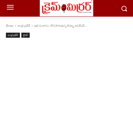
Home
ఆంధ్ర ప్రదేశ్
పులి సంచారం.. కొన‌సాగుతున్న రెస్య్కూ ఆప‌రేష‌న్‌...
ఆంధ్ర ప్రదేశ్
వైరల్