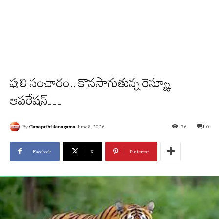
పులి సంచారం.. కొన‌సాగుతున్న రెస్య్కూ
ఆప‌రేష‌న్‌…
By
Ganapathi Janagama
June 8, 2026
76
0
Facebook
X
Pinterest