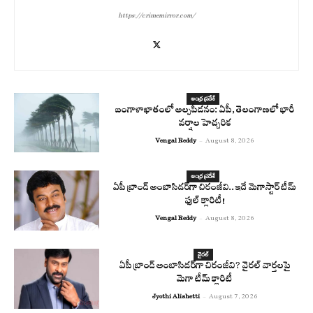
https://crimemirror.com/
ఆంధ్ర ప్రదేశ్
బంగాళాఖాతంలో అల్పపీడనం: ఏపీ, తెలంగాణలో భారీ
వర్షాల హెచ్చరిక
Vengal Reddy
-
August 8, 2026
ఆంధ్ర ప్రదేశ్
ఏపీ బ్రాండ్ అంబాసిడర్‌గా చిరంజీవి..ఇదే మెగాస్టార్ టీమ్
ఫుల్ క్లారిటీ!
Vengal Reddy
-
August 8, 2026
వైరల్
ఏపీ బ్రాండ్ అంబాసిడర్‌గా చిరంజీవి? వైరల్ వార్తలపై
మెగా టీమ్ క్లారిటీ
Jyothi Alishetti
-
August 7, 2026