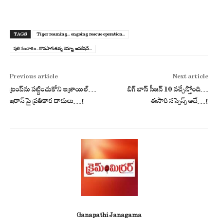
TAGS
Tiger roaming... ongoing rescue operation...
పులి సంచారం.. కొన‌సాగుతున్న రెస్య్కూ ఆప‌రేష‌న్‌...
Previous article
Next article
ట్రంప్‌ను ప‌ట్టించుకోని ఇజ్రాయిల్‌…
బిగ్ బాస్ సీజన్ 10 వచ్చేస్తోంది…
ఇరాన్ పై ప్ర‌తికార దాడులు…!
ఈసారి సస్పెన్స్ అదే…!
Ganapathi Janagama