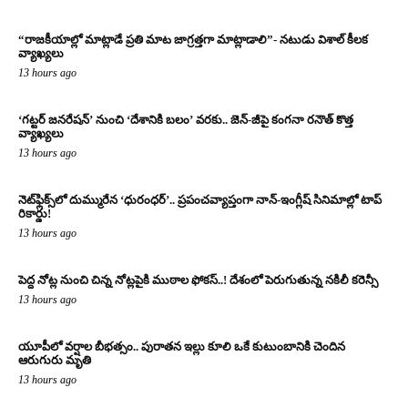
“రాజకీయాల్లో మాట్లాడే ప్రతి మాట జాగ్రత్తగా మాట్లాడాలి”- నటుడు విశాల్ కీలక
వ్యాఖ్యలు
13 hours ago
‘గట్టర్ జనరేషన్’ నుంచి ‘దేశానికి బలం’ వరకు.. జెన్-జీపై కంగనా రనౌత్ కొత్త
వ్యాఖ్యలు
13 hours ago
నెట్‌ఫ్లిక్స్‌లో దుమ్మురేన ‘ధురంధర్’.. ప్రపంచవ్యాప్తంగా నాన్-ఇంగ్లీష్ సినిమాల్లో టాప్
రికార్డు!
13 hours ago
పెద్ద నోట్ల నుంచి చిన్న నోట్లపైకి ముఠాల ఫోకస్..! దేశంలో పెరుగుతున్న నకిలీ కరెన్సీ
13 hours ago
యూపీలో వర్షాల బీభత్సం.. పురాతన ఇల్లు కూలి ఒకే కుటుంబానికి చెందిన
ఆరుగురు మృతి
13 hours ago