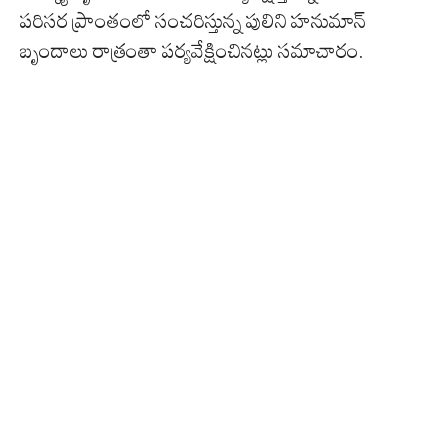
పరిసర ప్రాంతంలో సంచరిస్తున్న పులిని హనుమాన్
బృందాలు రాత్రంతా పర్యవేక్షించినట్లు సమాచారం.