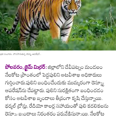
పులి సంచారం.. కొన‌సాగుతున్న రెస్య్కూ ఆప‌రేష‌న్‌...
పోల‌వ‌రం, క్రైమ్ మిర్ర‌ర్‌:
జిల్లాలోని దేవీపట్నం మండలం
నేలకోట ప్రాంతంలో పెద్దపులిని అటవీశాఖ అధికారులు
గుర్తించారు.పులిని బంధించేందుకు ముమ్మరంగా రెస్క్యూ
ఆపరేషన్‌ను చేపట్టారు. పులిని సురక్షితంగా బంధించడం
కోసం అటవీశాఖ బృందాలు తీవ్రంగా కృషి చేస్తున్నాయి.
థర్మల్ డ్రోన్లు, రేడియో కాలర్ల సహాయంతో పులి కదలికలను
రెస్క్యూ బృందాలు నిరంతరం పర్యవేక్షిస్తున్నాయి. నేలకోట