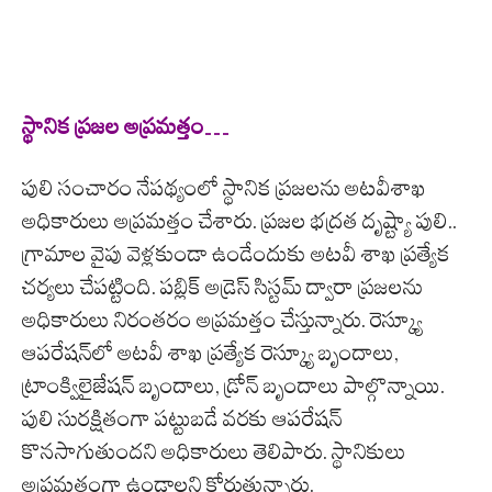
స్థానిక ప్ర‌జ‌ల అప్ర‌మ‌త్తం…
పులి సంచారం నేపథ్యంలో స్థానిక ప్రజలను అటవీశాఖ
అధికారులు అప్రమత్తం చేశారు. ప్రజల భద్రత దృష్ట్యా పులి..
గ్రామాల వైపు వెళ్లకుండా ఉండేందుకు అటవీ శాఖ ప్రత్యేక
చర్యలు చేపట్టింది. పబ్లిక్ అడ్రెస్ సిస్టమ్ ద్వారా ప్రజలను
అధికారులు నిరంతరం అప్రమత్తం చేస్తున్నారు. రెస్క్యూ
ఆపరేషన్‌లో అటవీ శాఖ ప్రత్యేక రెస్క్యూ బృందాలు,
ట్రాంక్విలైజేషన్ బృందాలు, డ్రోన్ బృందాలు పాల్గొన్నాయి.
పులి సురక్షితంగా పట్టుబడే వరకు ఆపరేషన్
కొనసాగుతుందని అధికారులు తెలిపారు. స్థానికులు
అప్రమత్తంగా ఉండాలని కోరుతున్నారు.