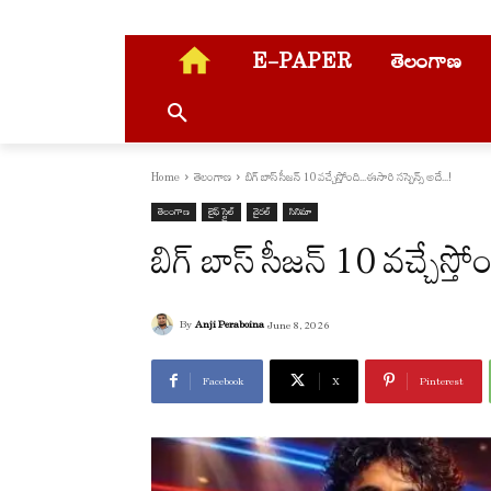
E-PAPER
తెలంగాణ
Home
తెలంగాణ
బిగ్ బాస్ సీజన్ 10 వచ్చేస్తోంది...ఈసారి సస్పెన్స్ అదే...!
తెలంగాణ
లైఫ్ స్టైల్
వైరల్
సినిమా
బిగ్ బాస్ సీజన్ 10 వచ్చేస్
By
Anji Peraboina
June 8, 2026
Facebook
X
Pinterest