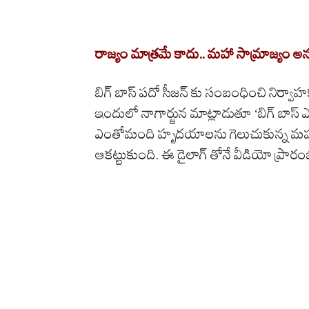
రాజ్యం మాత్రమే కాదు.. మహా సామ్రాజ్యం అన్న
బిగ్ బాస్ పదో సీజన్ కు సంబంధించి నిర్వా
ఇందులో నాగార్జున మాట్లాడుతూ ‘బిగ్ బాస్ ఎ
ఎంతోమంది హృదయాలను గెలుచుకున్న మహా సా
ఆకట్టుకుంది. ఈ డైలాగ్ తోనే వీడియో ప్రార