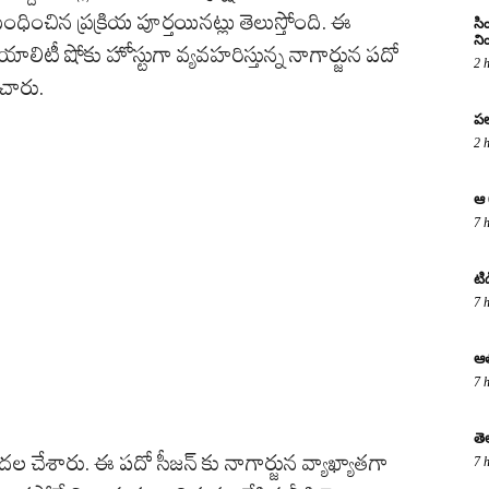
ంధించిన ప్రక్రియ పూర్తయినట్లు తెలుస్తోంది. ఈ
సి
ని
ియాలిటీ షోకు హోస్టుగా వ్యవహరిస్తున్న నాగార్జున పదో
2 
చారు.
పల
2 
ఆ 
7 
టి
7 
ఆత
7 
తె
 చేశారు. ఈ పదో సీజన్ కు నాగార్జున వ్యాఖ్యాతగా
7 