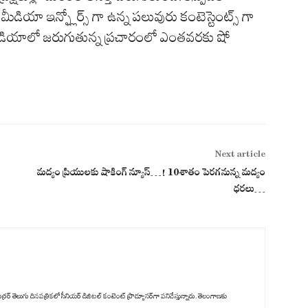
డియా ఇన్ఫ్లోర్స్ గా ఉన్న పలువురు కంటెస్టెంట్స్ గా
ీడియాలో జరుగుతున్న ప్రచారంలో ఎంతవరకు షో
Next article
మ‌ద్యం ప్రియుల‌కు షాకింగ్ న్యూస్‌…! 10శాతం పెర‌గ‌నున్న మ‌ద్యం
ధ‌ర‌లు…
రర్ తెలుగు దినపత్రికలో సీనియర్ డిజిటల్ కంటెంట్ ప్రొడ్యూసర్‌గా పనిచేస్తున్నారు. తెలంగాణకు