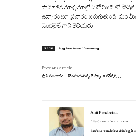
సామాజిక మాధ్యమాల్లో పదో సీజన్ లో సోషల్ మీ
ఉన్నారంటూ ప్రచారం జరుగుతుంది. మరి మ
మొదలైతే గాని తెలియదు.
TAGS
Bigg Boss Season 10 is coming.
Previous article
పులి సంచారం.. కొన‌సాగుతున్న రెస్య్కూ ఆప‌రేష‌న్‌…
Anji Peraboina
http://www.crimemirror.com
పేరబోయిన ఆంజనేయులు ప్రస్తుతం క్రైమ్ మిర్