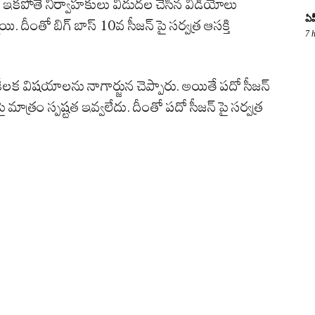
ారు. ఇకపోతే నిర్వాహకులు విడుదల చేసిన వీడియోలు
ఏప
. దీంతో బిగ్ బాస్ 10వ సీజన్ పై సర్వత్ర ఆసక్తి
7 
లక విషయాలను నాగార్జున చెప్పారు. అయితే పదో సీజన్
ాత్రం స్పష్టత ఇవ్వలేదు. దీంతో పదో సీజన్ పై సర్వత్ర