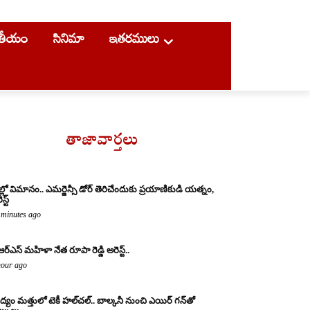
ాతీయం
సినిమా
ఇతరములు
తాజావార్తలు
ల్లో విమానం.. ఎమర్జెన్సీ డోర్ తెరిచేందుకు ప్రయాణికుడి యత్నం,
స్ట్
 minutes ago
ఆర్ఎస్ మహిళా నేత రూపా రెడ్డి అరెస్ట్..
hour ago
్యం మత్తులో టెకీ హల్‌చల్.. బాల్కనీ నుంచి ఎయిర్ గన్‌తో