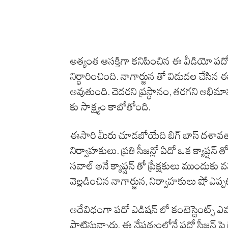
అత్యంత ఆసక్తిగా కనిపించిన ఈ వీడియో పదో
నిర్ధారించింది. నాగార్జున తో విడుదల చేసిన
అవుతుంది. చెదరని ప్రస్థానం, తరగని అభిమాన
కు సాక్ష్యం కాబోతోంది.
ఈసారి మీరు చూడబోయేది బిగ్ బాస్ దశావత
నిర్వాహకులు. ప్రతి సీజన్లో ఏదో ఒక క్యాప్షన
సవాల్ అనే క్యాప్షన్ తో ప్రేక్షకులు ముందుక
వెల్లడించిన నాగార్జున, నిర్వాహకులు షో ఎప
అదేవిధంగా పదో ఎడిషన్ లో కంటెస్టెంట్స్ ఎ
పాటిస్తున్నారు. ఈ నేపథ్యంలోనే పదో సీజన్ పై ప