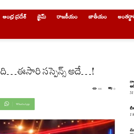
ఆంధ్ర ప్రదేశ్
క్రైమ్
రాజకీయం
జాతీయం
అంతర్జ
తోంది…ఈసారి సస్పెన్స్ అదే…!
గా
అరె
88
0
51
WhatsApp
బీ
1 
మద