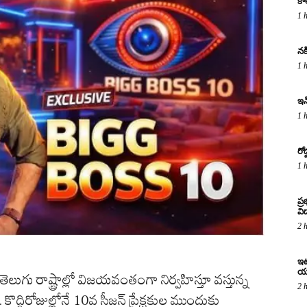
కా
1 
నక
1 
ఇన
1 
రో
1 
ప్
విద
2 
ఇటు
య
తెలుగు రాష్ట్రాల్లో విజయవంతంగా నిర్వహిస్తూ వస్తున్న
2 
. కొద్దిరోజుల్లోనే 10వ సీజన్ ప్రేక్షకుల ముందుకు