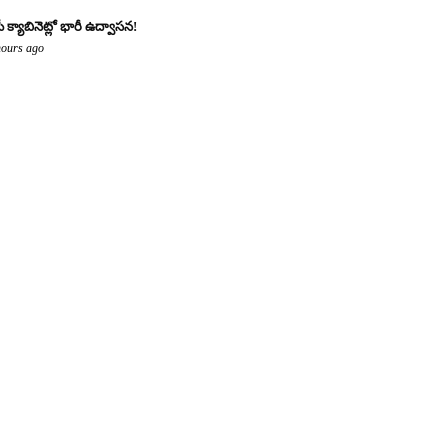
ీ క్యాబినెట్లో భారీ ఉద్వాసన!
hours ago