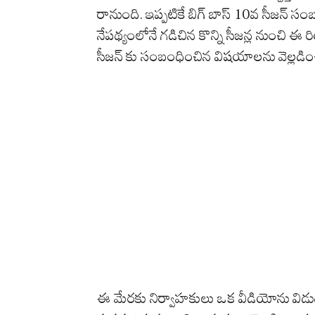
రానుంది. ఇప్పటికే బిగ్ బాస్ 10వ సీజన్ సంబ
నేపథ్యంలోనే గడిచిన కొన్ని సీజన్ల నుంచి ఈ ర
సీజన్ కు సంబంధించిన విషయాలను వెల్లడిం
ఈ మేరకు నిర్వాహకులు ఒక వీడియోను విడుదల