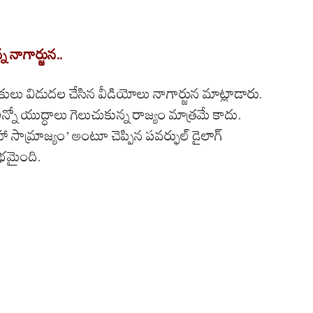
 నాగార్జున..
హకులు విడుదల చేసిన వీడియోలు నాగార్జున మాట్లాడారు.
న్నో యుద్ధాలు గెలుచుకున్న రాజ్యం మాత్రమే కాదు.
మ్రాజ్యం’ అంటూ చెప్పిన పవర్ఫుల్ డైలాగ్
ంభమైంది.