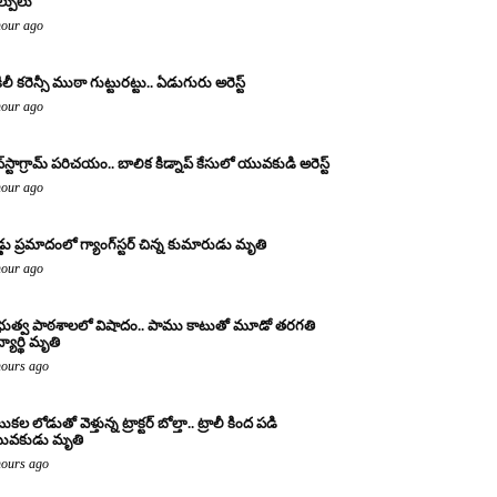
ల్పులు
hour ago
ిలీ కరెన్సీ ముఠా గుట్టురట్టు.. ఏడుగురు అరెస్ట్
hour ago
్‌స్టాగ్రామ్ పరిచయం.. బాలిక కిడ్నాప్ కేసులో యువకుడి అరెస్ట్
hour ago
డ్డు ప్రమాదంలో గ్యాంగ్‌స్టర్ చిన్న కుమారుడు మృతి
hour ago
రభుత్వ పాఠశాలలో విషాదం.. పాము కాటుతో మూడో తరగతి
్యార్థి మృతి
hours ago
కల లోడుతో వెళ్తున్న ట్రాక్టర్ బోల్తా.. ట్రాలీ కింద పడి
ువకుడు మృతి
hours ago