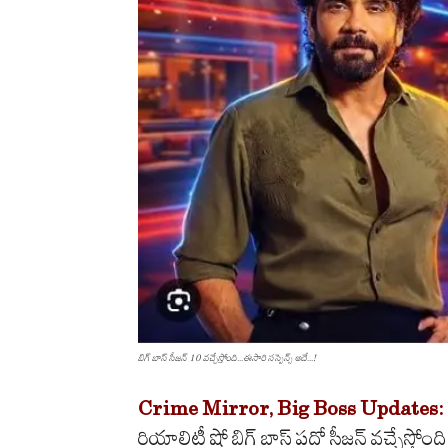
బిగ్ బాస్ సీజన్ 10 వచ్చేస్తోంది...ఈసారి సస్పెన్స్ అదే...!
Crime Mirror, Big Boss Updates:
రియాలిటీ షో బిగ్ బాస్ పదో సీజన్ వచ్చేస్తోంది