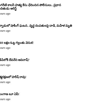
ంగరేణి కాలనీ హత్య కేసు ఛేదించిన పోలీసులు.. ప్రధాన
ందితుడు అరెస్ట్
hours ago
్నాడులో షాకింగ్ ఘటన.. వృద్ధ దంపతులపై దాడి, మహిళ మృతి
hours ago
60 లక్షల ఓట్ల గల్లంతు వెనుక!
hours ago
డిపిలోకి దేవినేని అవినాష్?
hours ago
్మరక్షణలో హరీష్ రావు!
hours ago
లంగాణ టూ ఏపీ!
hours ago