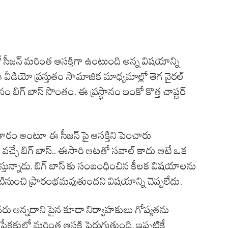
 సీజన్ మరింత ఆసక్తిగా ఉంటుంది అన్న విషయాన్ని
 ఈ వీడియో ప్రస్తుతం సామాజిక మాధ్యమాల్లో తెగ వైరల్
ం బిగ్ బాస్ సొంతం. ఈ ప్రస్థానం ఇంకో కొత్త చాప్టర్
ారం అంటూ ఈ సీజన్ పై ఆసక్తిని పెంచారు
్ తో వచ్చే బిగ్ బాస్.. ఈసారి ఆటతో సవాల్ కాదు ఆటే ఒక
ు వస్తున్నాడు. బిగ్ బాస్ కు సంబంధించిన కీలక విషయాలను
్పటినుంచి ప్రారంభమవుతుందని విషయాన్ని చెప్పలేదు.
వరు అన్నదాని పైన కూడా నిర్వాహకులు గోప్యతను
్రేక్షకుల్లో మరింత ఆసక్తి పెరుగుతుంది. ఇప్పటికే