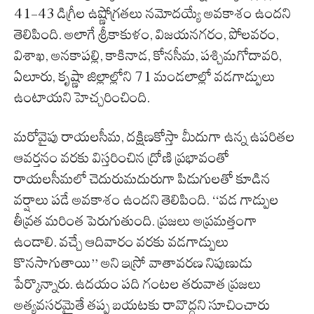
41-43 డిగ్రీల ఉష్ణోగ్రతలు నమోదయ్యే అవకాశం ఉందని
తెలిపింది. అలాగే శ్రీకాకుళం, విజయనగరం, పోలవరం,
విశాఖ, అనకాపల్లి, కాకినాడ, కోనసీమ, పశ్చిమగోదావరి,
ఏలూరు, కృష్ణా జిల్లాల్లోని 71 మండలాల్లో వడగాడ్పులు
ఉంటాయని హెచ్చరించింది.
మరోవైపు రాయలసీమ, దక్షిణకోస్తా మీదుగా ఉన్న ఉపరితల
ఆవర్తనం వరకు విస్తరించిన ద్రోణి ప్రభావంతో
రాయలసీమలో చెదురుమదురుగా పిడుగులతో కూడిన
వర్షాలు పడే అవకాశం ఉందని తెలిపింది. ‘‘వడ గాడ్పుల
తీవ్రత మరింత పెరుగుతుంది. ప్రజలు అప్రమత్తంగా
ఉండాలి. వచ్చే ఆదివారం వరకు వడగాడ్పులు
కొనసాగుతాయి’’ అని ఇస్రో వాతావరణ నిపుణుడు
పేర్కొన్నారు. ఉదయం పది గంటల తరువాత ప్రజలు
అత్యవసరమైతే తప్ప బయటకు రావొద్దని సూచించారు