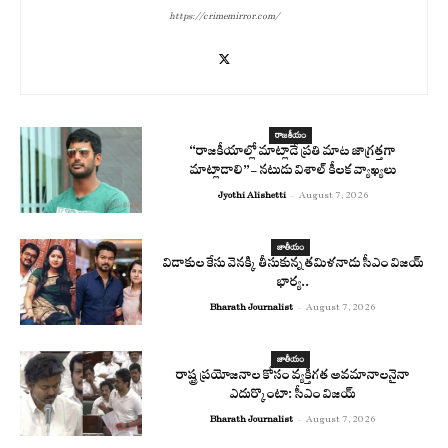
https://crimemirror.com/
రాజకీయం
“రాజకీయాల్లో మాట్లాడే ప్రతి మాట జాగ్రత్తగా
మాట్లాడాలి”- నటుడు విశాల్ కీలక వ్యాఖ్యలు
Jyothi Alishetti
-
August 7, 2026
జాతీయం
విడాకుల కేసు వెనక్కి తీసుకున్న తమిళనాడు సీఎం విజయ్
భార్య..
Bharath Journalist
-
August 7, 2026
జాతీయం
రాష్ట్ర ప్రయోజనాల కోసం వ్యక్తిగత అవమానాలనైనా
ఎదుర్కొంటా: సీఎం విజయ్
Bharath Journalist
-
August 7, 2026