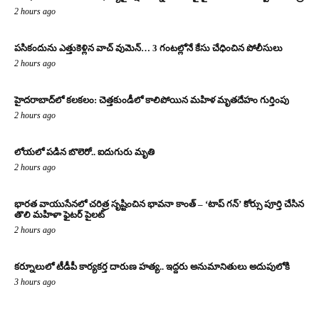
2 hours ago
పసికందును ఎత్తుకెళ్లిన వాచ్ వుమెన్… 3 గంటల్లోనే కేసు చేధించిన పోలీసులు
2 hours ago
హైదరాబాద్‌లో కలకలం: చెత్తకుండీలో కాలిపోయిన మహిళ మృతదేహం గుర్తింపు
2 hours ago
లోయలో పడిన బొలెరో.. ఐదుగురు మృతి
2 hours ago
భారత వాయుసేనలో చరిత్ర సృష్టించిన భావనా కాంత్ – ‘టాప్ గన్’ కోర్సు పూర్తి చేసిన
తొలి మహిళా ఫైటర్ పైలట్
2 hours ago
కర్నూలులో టీడీపీ కార్యకర్త దారుణ హత్య.. ఇద్దరు అనుమానితులు అదుపులోకి
3 hours ago