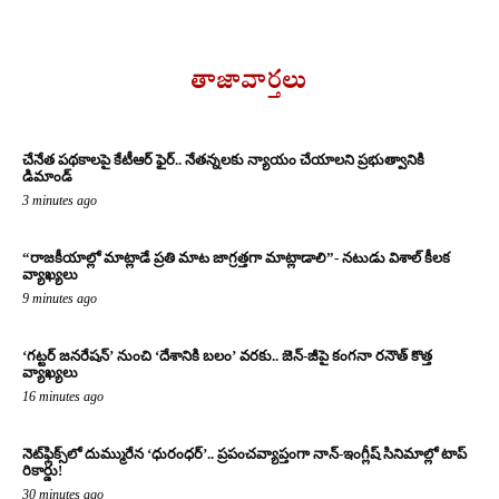
తాజావార్తలు
చేనేత పథకాలపై కేటీఆర్ ఫైర్.. నేతన్నలకు న్యాయం చేయాలని ప్రభుత్వానికి
డిమాండ్
3 minutes ago
“రాజకీయాల్లో మాట్లాడే ప్రతి మాట జాగ్రత్తగా మాట్లాడాలి”- నటుడు విశాల్ కీలక
వ్యాఖ్యలు
9 minutes ago
‘గట్టర్ జనరేషన్’ నుంచి ‘దేశానికి బలం’ వరకు.. జెన్-జీపై కంగనా రనౌత్ కొత్త
వ్యాఖ్యలు
16 minutes ago
నెట్‌ఫ్లిక్స్‌లో దుమ్మురేన ‘ధురంధర్’.. ప్రపంచవ్యాప్తంగా నాన్-ఇంగ్లీష్ సినిమాల్లో టాప్
రికార్డు!
30 minutes ago