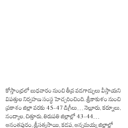
కోస్తాంధ్రలో బుధవారం నుంచి తీవ్ర వడగాడ్పులు వీస్తాయని
విపత్తుల నిర్వహణ సంస్థ హెచ్చరించింది. శ్రీకాకుళం నుంచి
ప్రకాశం జిల్లా వరకు 45-47 డిగ్రీలు… నెల్లూరు, కర్నూలు,
నంద్యాల, చిత్తూరు, తిరుపతి జిల్లాల్లో 43-44…
అనంతపురం, శ్రీసత్యసాయి, కడప, అన్నమయ్య జిల్లాల్లో