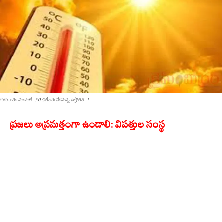
గురువారం మంట‌లే...50 డిగ్రీలకు చేరనున్న ఉష్ణోగ్రత...!
ప్రజలు అప్రమత్తంగా ఉండాలి: విపత్తుల సంస్థ