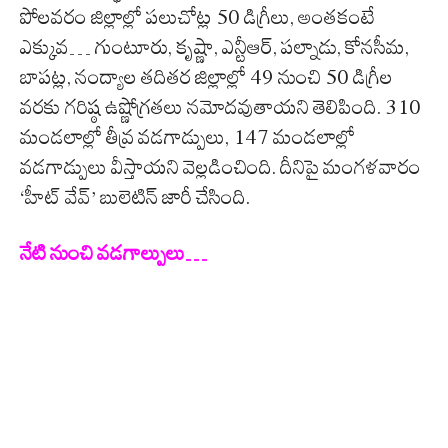
పోలవరం జిల్లాల్లో పలుచోట్ల 50 డిగ్రీలు, అంతకంటే
ఎక్కువ… గుంటూరు, కృష్ణా, ఎన్టీఆర్‌, పల్నాడు, కోనసీమ,
బాపట్ల, నంద్యాల తదితర జిల్లాల్లో 49 నుంచి 50 డిగ్రీల
వరకు గరిష్ఠ ఉష్ణోగ్రతలు నమోదవుతాయని తెలిపింది. 310
మండలాల్లో తీవ్ర వడగాడ్పులు, 147 మండలాల్లో
వడగాడ్పులు వీస్తాయని వెల్లడించింది. దీనిపై మంగళవారం
‘హీట్‌ వేవ్‌’ బులెటిన్‌ జారీ చేసింది.
నేటి నుంచి వ‌డ‌గాల్పులు…