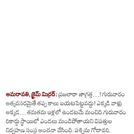
అమరావతి, క్రైమ్ మిర్ర‌ర్‌:
ప్ర‌జ‌లారా జాగ్ర‌త్త‌…! గురువారం
అత్యవసరమైతే తప్ప కాలు బయటపెట్టవద్దు! ఎక్కడి వాళ్లు
అక్కడ… తమతమ ఇళ్లలో ఉండటమే మంచిది.గురువారం
రికార్డు స్థాయిలో ఎండలు మండిపోతాయని విపత్తుల
నిర్వహణ సంస్థ అంచనా వేసింది. పశ్చిమ గోదావరి,