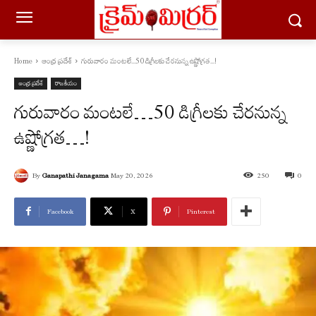
Home
ఆంధ్ర ప్రదేశ్
గురువారం మంట‌లే...50 డిగ్రీలకు చేరనున్న ఉష్ణోగ్రత...!
ఆంధ్ర ప్రదేశ్
రాజకీయం
గురువారం మంట‌లే…50 డిగ్రీలకు చేరనున్న
ఉష్ణోగ్రత…!
By
Ganapathi Janagama
May 20, 2026
250
0
Facebook
X
Pinterest