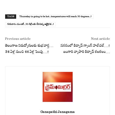
TAGS
Thursday is going to be hot...temperatures will reach 50 degrees...!
గురువారం మంట‌లే...50 డిగ్రీలకు చేరనున్న ఉష్ణోగ్రత...!
Previous article
Next article
తెలంగాణ నిరుద్యోగులకు శుభవార్త…
న‌గ‌రంలో కిడ్నాప్ గ్యాంగ్ హ‌ల్‌చ‌ల్‌…!
34 ఏళ్ల నుంచి 44 ఏళ్ల పెంపు…!
బంగారి వ్యాపారి కిడ్నాప్ క‌ల‌క‌లం…
Ganapathi Janagama