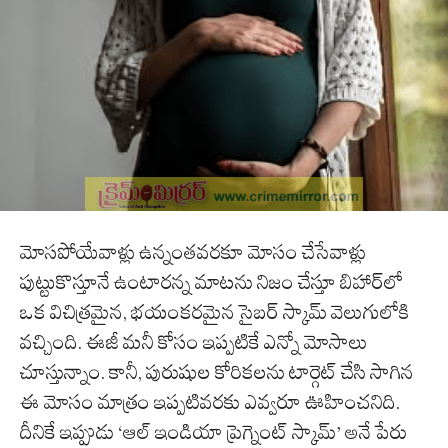
మోసపోయేవాళ్లు ఉన్నంతవరకూ మోసం చేసేవాళ్లు
పుట్టుకొస్తూనే ఉంటారన్న మాటను నిజం చేస్తూ బిహార్‌లో
ఒక విచిత్రమైన, భయంకరమైన సైబర్ స్కామ్ వెలుగులోకి
వచ్చింది. ఈజీ మనీ కోసం ఇప్పటికే ఎన్నో మోసాలు
చూస్తున్నాం. కానీ, పురుషుల కోరికలను టార్గెట్ చేసి సాగిన
ఈ మోసం మాత్రం ఇప్పటివరకు ఎవ్వరూ ఊహించనిది.
దీనికే ఇప్పుడు ‘ఆల్ ఇండియా ప్రెగ్నెంట్ స్కామ్’ అనే పేరు