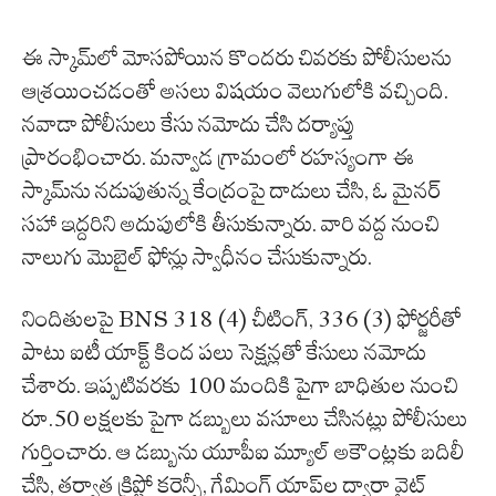
ఈ స్కామ్‌లో మోసపోయిన కొందరు చివరకు పోలీసులను
ఆశ్రయించడంతో అసలు విషయం వెలుగులోకి వచ్చింది.
నవాడా పోలీసులు కేసు నమోదు చేసి దర్యాప్తు
ప్రారంభించారు. మన్వాడ గ్రామంలో రహస్యంగా ఈ
స్కామ్‌ను నడుపుతున్న కేంద్రంపై దాడులు చేసి, ఓ మైనర్
సహా ఇద్దరిని అదుపులోకి తీసుకున్నారు. వారి వద్ద నుంచి
నాలుగు మొబైల్ ఫోన్లు స్వాధీనం చేసుకున్నారు.
నిందితులపై BNS 318 (4) చీటింగ్, 336 (3) ఫోర్జరీతో
పాటు ఐటీ యాక్ట్ కింద పలు సెక్షన్లతో కేసులు నమోదు
చేశారు. ఇప్పటివరకు 100 మందికి పైగా బాధితుల నుంచి
రూ.50 లక్షలకు పైగా డబ్బులు వసూలు చేసినట్లు పోలీసులు
గుర్తించారు. ఆ డబ్బును యూపీఐ మ్యూల్ అకౌంట్లకు బదిలీ
చేసి, తర్వాత క్రిప్టో కరెన్సీ, గేమింగ్ యాప్‌ల ద్వారా వైట్