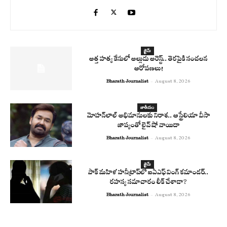
క్రైమ్
అత్త హత్య కేసులో అల్లుడు అరెస్ట్.. తెరపైకి సంచలన
ఆరోపణలు!
Bharath Journalist
-
August 8, 2026
జాతీయం
మోహన్‌లాల్ అభిమానులకు నిరాశ.. ఆస్ట్రేలియా వీసా
జాప్యంతో లైవ్ షో వాయిదా
Bharath Journalist
-
August 8, 2026
క్రైమ్
పాక్ మహిళ హనీట్రాప్‌లో ఐఏఎఫ్ వింగ్ కమాండర్..
రహస్య సమాచారం లీక్ చేశాడా?
Bharath Journalist
-
August 8, 2026