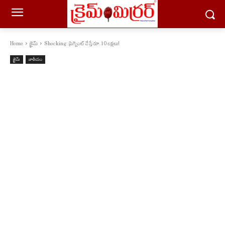
Home
క్రైమ్
Shocking: ప్రెగ్నెంట్ చేస్తే రూ.10 లక్షలు!
క్రైమ్
జాతీయం