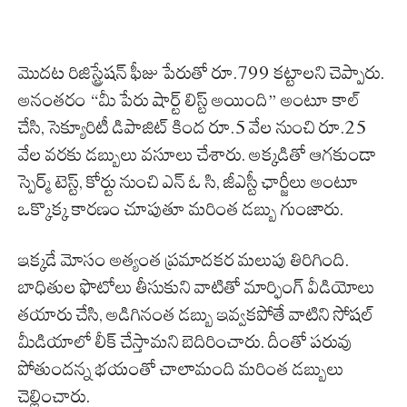
మొదట రిజిస్ట్రేషన్ ఫీజు పేరుతో రూ.799 కట్టాలని చెప్పారు.
అనంతరం “మీ పేరు షార్ట్ లిస్ట్ అయింది” అంటూ కాల్
చేసి, సెక్యూరిటీ డిపాజిట్ కింద రూ.5 వేల నుంచి రూ.25
వేల వరకు డబ్బులు వసూలు చేశారు. అక్కడితో ఆగకుండా
స్పెర్మ్ టెస్ట్, కోర్టు నుంచి ఎన్ ఓ సి, జీఎస్టీ ఛార్జీలు అంటూ
ఒక్కొక్క కారణం చూపుతూ మరింత డబ్బు గుంజారు.
ఇక్కడే మోసం అత్యంత ప్రమాదకర మలుపు తిరిగింది.
బాధితుల ఫొటోలు తీసుకుని వాటితో మార్ఫింగ్ వీడియోలు
తయారు చేసి, అడిగినంత డబ్బు ఇవ్వకపోతే వాటిని సోషల్
మీడియాలో లీక్ చేస్తామని బెదిరించారు. దీంతో పరువు
పోతుందన్న భయంతో చాలామంది మరింత డబ్బులు
చెల్లించారు.