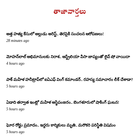
తాజావార్తలు
అత్త హత్య కేసులో అల్లుడు అరెస్ట్.. తెరపైకి సంచలన ఆరోపణలు!
28 minutes ago
మోహన్‌లాల్ అభిమానులకు నిరాశ.. ఆస్ట్రేలియా వీసా జాప్యంతో లైవ్ షో వాయిదా
4 hours ago
పాక్ మహిళ హనీట్రాప్‌లో ఐఏఎఫ్ వింగ్ కమాండర్.. రహస్య సమాచారం లీక్ చేశాడా?
5 hours ago
ఏడాది తర్వాత ఇంట్లో మహిళ అస్థిపంజరం.. బెంగళూరులో షాకింగ్ ఘటన!
5 hours ago
ఘోర రోడ్డు ప్రమాదం.. ఇద్దరు కార్మికులు మృతి.. మరొకరి పరిస్థితి విషమం
5 hours ago