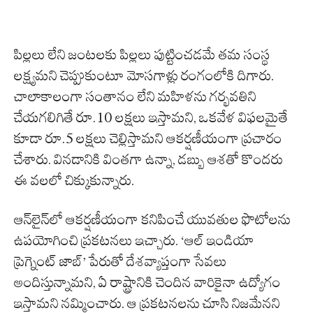
పిల్లలు లేని జంటలకు పిల్లలు పుట్టించడమే తమ సంస్థ
లక్ష్యమని చెప్పుకుంటూ మోసగాళ్లు రంగంలోకి దిగారు.
చాలాకాలంగా సంతానం లేని మహిళను గర్భవతిని
చేయగలిగితే రూ.10 లక్షలు ఇస్తామని, ఒకవేళ విఫలమైతే
కూడా రూ.5 లక్షలు చెల్లిస్తామని ఆకర్షణీయంగా ప్రచారం
చేశారు. వినడానికి వింతగా ఉన్నా, డబ్బు ఆశతో కొందరు
ఈ వలలో చిక్కుకున్నారు.
ఆన్‌లైన్‌లో ఆకర్షణీయంగా కనిపించే యువతుల ఫొటోలను
ఉపయోగించి ప్రకటనలు ఇచ్చారు. ‘ఆల్ ఇండియా
ప్రెగ్నెంట్ జాబ్’ పేరుతో దేశవ్యాప్తంగా సేవలు
అందిస్తున్నామని, ఏ రాష్ట్రానికి చెందిన వారికైనా ఉద్యోగం
ఇస్తామని నమ్మించారు. ఆ ప్రకటనలను చూసి నిజమేనని