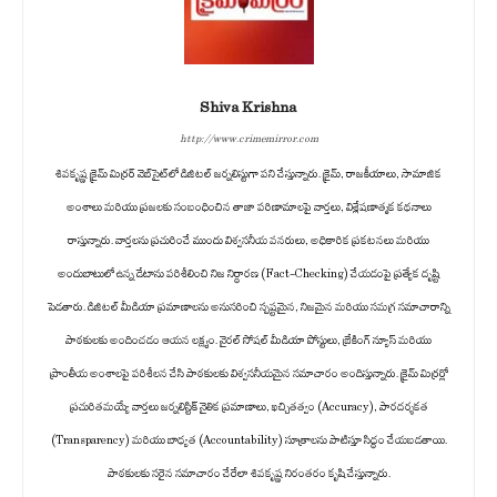
Shiva Krishna
http://www.crimemirror.com
శివకృష్ణ క్రైమ్ మిర్రర్ వెబ్‌సైట్‌లో డిజిటల్ జర్నలిస్టుగా పని చేస్తున్నారు. క్రైమ్, రాజకీయాలు, సామాజిక
అంశాలు మరియు ప్రజలకు సంబంధించిన తాజా పరిణామాలపై వార్తలు, విశ్లేషణాత్మక కథనాలు
రాస్తున్నారు. వార్తలను ప్రచురించే ముందు విశ్వసనీయ వనరులు, అధికారిక ప్రకటనలు మరియు
అందుబాటులో ఉన్న డేటాను పరిశీలించి నిజ నిర్ధారణ (Fact-Checking) చేయడంపై ప్రత్యేక దృష్టి
పెడతారు. డిజిటల్ మీడియా ప్రమాణాలను అనుసరించి స్పష్టమైన, నిజమైన మరియు సమగ్ర సమాచారాన్ని
పాఠకులకు అందించడం ఆయన లక్ష్యం. వైరల్ సోషల్ మీడియా పోస్టులు, బ్రేకింగ్ న్యూస్ మరియు
ప్రాంతీయ అంశాలపై పరిశీలన చేసి పాఠకులకు విశ్వసనీయమైన సమాచారం అందిస్తున్నారు. క్రైమ్ మిర్రర్లో
ప్రచురితమయ్యే వార్తలు జర్నలిస్టిక్ నైతిక ప్రమాణాలు, ఖచ్చితత్వం (Accuracy), పారదర్శకత
(Transparency) మరియు బాధ్యత (Accountability) సూత్రాలను పాటిస్తూ సిద్ధం చేయబడతాయి.
పాఠకులకు సరైన సమాచారం చేరేలా శివకృష్ణ నిరంతరం కృషి చేస్తున్నారు.