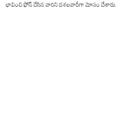
భావించి ఫోన్ చేసిన వారిని దశలవారీగా మోసం చేశారు.