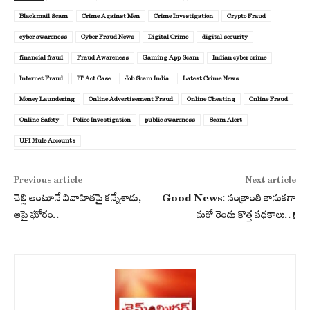
Blackmail Scam
Crime Against Men
Crime Investigation
Crypto Fraud
cyber awareness
Cyber Fraud News
Digital Crime
digital security
financial fraud
Fraud Awareness
Gaming App Scam
Indian cyber crime
Internet Fraud
IT Act Case
Job Scam India
Latest Crime News
Money Laundering
Online Advertisement Fraud
Online Cheating
Online Fraud
Online Safety
Police Investigation
public awareness
Scam Alert
UPI Mule Accounts
Previous article
Next article
చెల్లి అంటూనే వివాహితపై కన్నేశాడు,
Good News: సంక్రాంతి కానుకగా
ఆపై ఘోరం..
మరో రెండు కొత్త పథకాలు..!