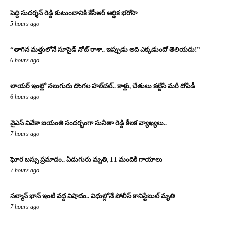
పెద్ది సుదర్శన్ రెడ్డి కుటుంబానికి కేసీఆర్ ఆర్థిక భరోసా
5 hours ago
“తాగిన మత్తులోనే సూసైడ్ నోట్ రాశా.. ఇప్పుడు అది ఎక్కడుందో తెలియదు!”
6 hours ago
లాయర్ ఇంట్లో నలుగురు దొంగల హల్‌చల్.. కాళ్లు, చేతులు కట్టేసి మరీ దోపిడీ
6 hours ago
వైఎస్ వివేకా జయంతి సందర్భంగా సునీతా రెడ్డి కీలక వ్యాఖ్యలు..
7 hours ago
ఘోర బస్సు ప్రమాదం.. ఏడుగురు మృతి, 11 మందికి గాయాలు
7 hours ago
సల్మాన్ ఖాన్ ఇంటి వద్ద విషాదం.. విధుల్లోనే పోలీస్ కానిస్టేబుల్ మృతి
7 hours ago