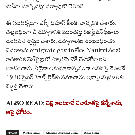
మనీగా మార్చినట్లు దర్యాప్తులో తేలింది.
ఈ సందర్భంగా ఎస్పీ ధీమాన్ కీలక హెచ్చరిక చేశారు.
చట్టబద్ధంగా ఏ ఉద్యోగానికి ముందస్తు రిజిస్ట్రేషన్ ఫీజులు
ఉండవని స్పష్టం చేశారు. ఉద్యోగాలకు సంబంధించిన
వివరాలను emigrate.gov.in లేదా Naukri వంటి
అధికారిక వెబ్‌సైట్లలో మాత్రమే చెక్ చేసుకోవాలని
సూచించారు. ఏదైనా అనుమానాస్పదంగా అనిపిస్తే వెంటనే
1930 సైబర్ హెల్ప్‌లైన్‌కు సమాచారం ఇవ్వాలని ప్రజలకు
విజ్ఞప్తి చేశారు.
ALSO READ:
చెల్లి అంటూనే వివాహితపై కన్నేశాడు,
ఆపై ఘోరం..
TAGS
#cyber crime
All India Pregnant Scam
Bihar Scam