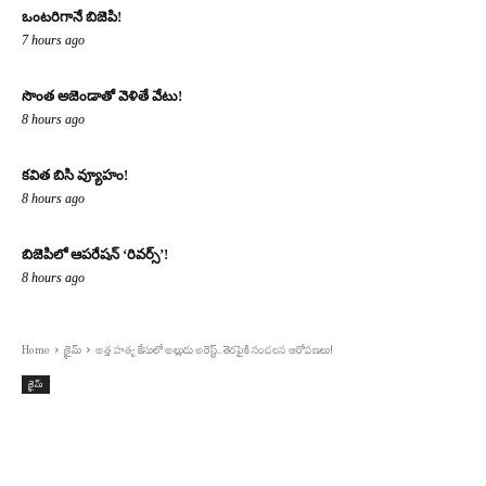
ఒంటరిగానే బిజెపి!
7 hours ago
సొంత అజెండాతో వెళితే వేటు!
8 hours ago
కవిత బిసి వ్యూహం!
8 hours ago
బిజెపిలో ఆపరేషన్ ‘రివర్స్’!
8 hours ago