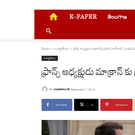
E-PAPER
తెలంగాణ
Home
అంతర్జాతీయం
ఫ్రాన్స్ అధ్యక్షుడు మాక్రాన్ కు ప్రధాని మోడీ కాల్, ఎందుకం
అంతర్జాతీయం
ఫ్రాన్స్ అధ్యక్షుడు మాక్రాన్
By
Anjibabu Ch
September 7, 2025
Facebook
X
Pinterest