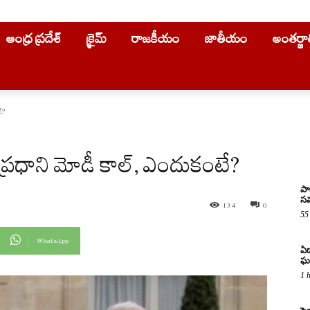
ఆంధ్ర ప్రదేశ్
క్రైమ్
రాజకీయం
జాతీయం
అంతర్జ
టే?
 కు ప్రధాని మోడీ కాల్, ఎందుకంటే?
పా
సమ
134
0
55
WhatsApp
ఏడ
ఘ
1 