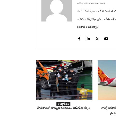
https://crimemirror.com/
గత 15 సంవత్సరాలుగా మీడియా రంగంలో ఉన్నార
గా విధులు నిర్వహిస్తున్నారు. రాజకీయాల ను
కథనాలు అందిస్తున్నారు.
అంతర్జాతీయం
పాఠశాలలో కాల్పుల కలకలం.. ఆరుగురు మృతి
గాల్లో విమాన
ప్రయ