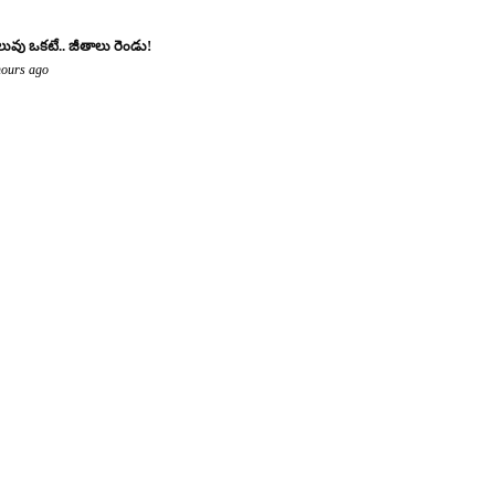
లువు ఒకటే.. జీతాలు రెండు!
hours ago