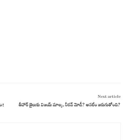
Next article
హం!
తీహార్ జైలుకు విజయ్ మాల్య, నీరవ్ మోడీ? అసలేం జరుగుతోంది?