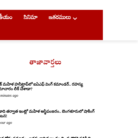
ాతీయం
సినిమా
ఇతరములు
తాజావార్తలు
క్ మహిళ హనీట్రాప్‌లో ఐఏఎఫ్ వింగ్ కమాండర్.. రహస్య
ాచారం లీక్ చేశాడా?
 minutes ago
ాది తర్వాత ఇంట్లో మహిళ అస్థిపంజరం.. బెంగళూరులో షాకింగ్
టన!
hour ago