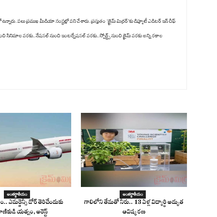
ు. పలు ప్రముఖ మీడియా సంస్థల్లో పని చేశారు. ప్రస్తుతం ‘క్రైమ్ మిర్రర్’కు డిప్యూటీ ఎడిటర్ ఇన్ చీఫ్
ంచి సినిమాల వరకు.. నేషనల్ నుంచి ఇంటర్నేషనల్ వరకు.. స్పోర్ట్స్ నుంచి క్రైమ్ వరకు అన్ని రకాల
అంతర్జాతీయం
అంతర్జాతీయం
ం.. ఎమర్జెన్సీ డోర్ తెరిచేందుకు
గాలిలోని తేమతో నీరు.. 13 ఏళ్ల విద్యార్థి అద్భుత
ాణికుడి యత్నం, అరెస్ట్
ఆవిష్కరణ