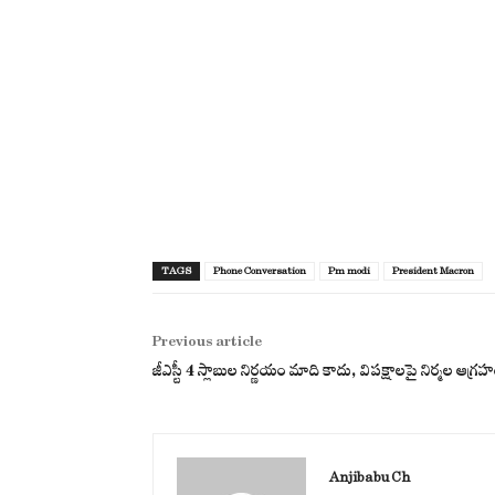
TAGS
Phone Conversation
Pm modi
President Macron
Previous article
జీఎస్టీ 4 స్లాబుల నిర్ణయం మాది కాదు, విపక్షాలపై నిర్మల ఆగ్ర
Anjibabu Ch