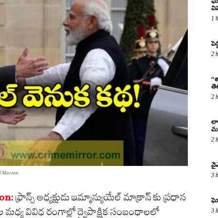
ఘో
వ
1 
పెద
2 
“త
తె
2 
లా
మర
2 
వై
l Macron
3 
on:
ఫ్రాన్స్ అధ్యక్షుడు ఇమ్మాన్యుయేల్ మాక్రాన్‌ కు ప్రధాన
ఘో
ల మధ్య వివిధ రంగాల్లో ద్వైపాక్షిక సంబంధాలలో
3 