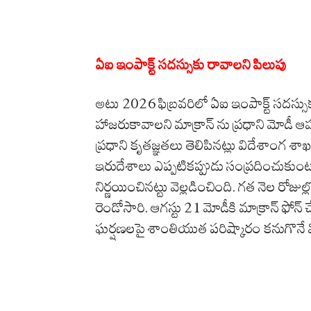
ఏఐ ఇంపాక్ట్ సదస్సుకు రావాలని పిలుపు
అటు 2026 ఫిబ్రవరిలో ఏఐ ఇంపాక్ట్ సదస్సు
హాజరుకావాలని మాక్రాన్‌ ను ప్రధాని మోడీ 
ప్రధాని కృతజ్ఞతలు తెలిపినట్లు విదేశాంగ శా
ఇరుదేశాలు ఎప్పటికప్పుడు సంప్రదించుక
నిర్ణయించినట్టు వెల్లడించింది. గత నెల రో
రెండోసారి. ఆగస్టు 21 మోడీకి మాక్రాన్ ఫోన
ఘర్షణలపై శాంతియుత పరిష్కారం కనుగొనే 