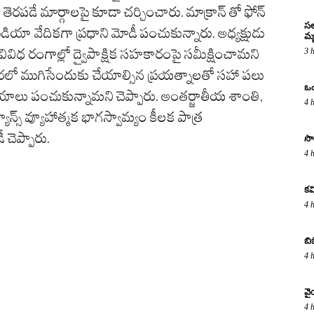
ి తెరపడే మార్గాలపై కూడా చర్చించారు. మాక్రాన్‌ తో ఫోన్
సల
యా వేదికగా ప్రధాని మోడీ పంచుకున్నారు. అధ్యక్షుడు
మృ
ివిధ రంగాల్లో ద్వైపాక్షిక సహకారంపై సమీక్షించామని
3 
త్వరలో ముగిసేందుకు చేయాల్సిన ప్రయత్నాలతో సహా పలు
ఒం
ాలు పంచుకున్నామని చెప్పారు. అంతర్జాతీయ శాంతి,
4 
్స్ వ్యూహాత్మక భాగస్వామ్యం కీలక పాత్ర
 చెప్పారు.
సొ
4 
కవ
4 
బి
4 
వై
4 