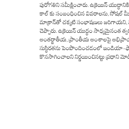
పురోగతిని సమీక్షించారు. ఉక్రెయిన్ యుద్ధానిక
కాల్ కు సంబంధించిన వివరాలను, సోషల్ మీడి
మాక్రాన్‌తో చక్కటి సంభాషణలు జరిగాయని, వ
చెప్పారు. ఉక్రెయిన్ యుద్ధం సాధ్యమైనంత 
అంతర్జాతీయ, ప్రాంతీయ అంశాలపై అభిప్రాయ
సుస్థిరతను పెంపొందించడంలో ఇండియా-ఫ్యాన
కొనసాగించాలని నిర్ణయించినట్టు ప్రధాని మోడీ