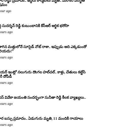
ర రోడ్డు ప్రమాదం.. ఇద్దరు కార్మికులు మృతి.. మరొకరి పరిస్థితి
ిషమం
hour ago
్ది సుదర్శన్ రెడ్డి కుటుంబానికి కేసీఆర్ ఆర్థిక భరోసా
hours ago
ాగిన మత్తులోనే సూసైడ్ నోట్ రాశా.. ఇప్పుడు అది ఎక్కడుందో
లియదు!”
hours ago
యర్ ఇంట్లో నలుగురు దొంగల హల్‌చల్.. కాళ్లు, చేతులు కట్టేసి
ీ దోపిడీ
hours ago
ఎస్ వివేకా జయంతి సందర్భంగా సునీతా రెడ్డి కీలక వ్యాఖ్యలు..
hours ago
ర బస్సు ప్రమాదం.. ఏడుగురు మృతి, 11 మందికి గాయాలు
hours ago