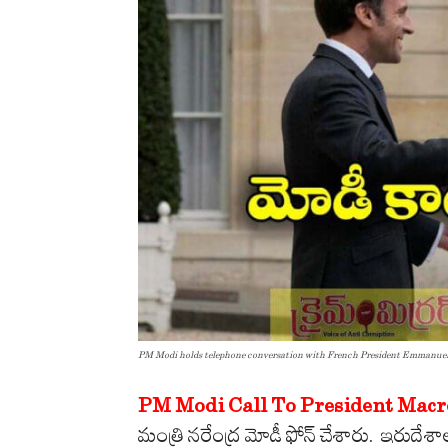
PM Modi holds telephone conversation with French President Emmanue
PM Modi Call To President Macr
మంత్రి నరేంద్ర మోడీ ఫోన్ చేశారు. ఇరుదేశా