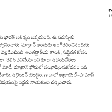
కొ
4 
కు భారత్ అతిథ్యం ఇవ్వనుంది. ఈ సదస్సుకు
ఆహ్వానించారు. మాక్రాన్ అందుకు అంగీకరించినందుకు
ఖ వెల్లడించింది. అంతర్జాతీయ శాంతి, సుస్థిరత కోసం
ుంటూ, కలిసి పనిచేయాలని కూడా ఉభయనేతలు
జుల్లో మోడీ-మాక్రాన్ ఫోనులో సంభాషించుకోవడం ఇది
్ చేశారు. ఉక్రెయిన్ యుద్ధం, గాజాలో ఇజ్రాయెల్-హమాస్
విషయంపై ఇద్దరు నాయకులు చర్చించారు.