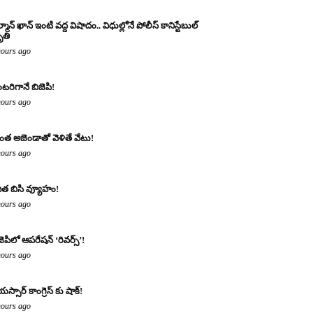
్మాన్ ఖాన్ ఇంటి వద్ద విషాదం.. విధుల్లోనే పోలీస్ కానిస్టేబుల్
తి
hours ago
టరిగానే బిజెపి!
hours ago
ంత అజెండాతో వెళితే వేటు!
hours ago
ిత బిసి వ్యూహం!
hours ago
జెపిలో ఆపరేషన్ ‘రివర్స్’!
hours ago
యస్సార్ కాంగ్రెస్ కు షాక్!
hours ago