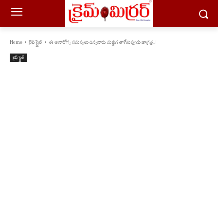
Home
లైఫ్ స్టైల్
ఈ అనారోగ్య సమస్యలు ఉన్నవారు మజ్జిగ తాగేటప్పుడు జాగ్రత్త..!
లైఫ్ స్టైల్