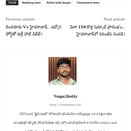
TAGS
Breaking news
Butter milk danger
Crimemirror news
Previous article
Next article
బెంగళూరు Vs హైదరాబాద్.. ఉద్యోగి
మెగా 158 కొత్త షెడ్యూల్ ప్రారంభం..
పోస్ట్‌తో మళ్లీ హాట్ డిబేట్!
హైదరాబాద్‌లో చిరంజీవి సందడి!
Vengal Reddy
https://crimemirror.com/
2025 నుంచి "క్రైమ్ మిర్రర్" లో సీనియర్ సబ్‌ఎడిటర్‌గా పనిచేస్తున్నారు. గత 4 ఏళ్లుగా వివిధ
దినపత్రికల్లో-వెబ్ సైట్-సోషల్ మీడియా ఆప్స్' లలో కంటెంట్ క్రియేటర్ గా పని చేసిన అనుభవం ఉంది.