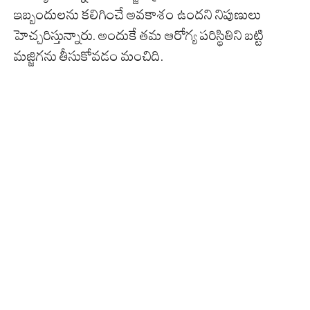
ఇబ్బందులను కలిగించే అవకాశం ఉందని నిపుణులు
హెచ్చరిస్తున్నారు. అందుకే తమ ఆరోగ్య పరిస్థితిని బట్టి
మజ్జిగను తీసుకోవడం మంచిది.