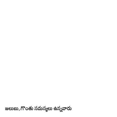
జలుబు, గొంతు సమస్యలు ఉన్నవారు