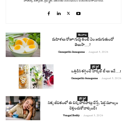
పాలిటిక్స్‌, టెక్నాలజీ, లైఫ్‌ స్టైల్‌, బిజినెస్‌కు సంబంధించిన కంటెంట్‌ను రాయగలను.
తెలంగాణ
మహిళలు రోజూ గుడ్లు తింటే ఏం జరుగుతుందో
తెలుసా…?
Ganapathi Janagama
-
August 5, 2026
లైఫ్ స్టైల్
ఒత్తిడిని తగ్గించే హెర్బల్ టీ లు ఇవే…!
Ganapathi Janagama
-
August 5, 2026
లైఫ్ స్టైల్
నిత్య జీవితంలో ఈ చిన్న పొరపాట్లు చేస్తే, పెద్ద మూల్యం
చెల్లించుకోవాల్సిందే!
Vengal Reddy
-
August 5, 2026