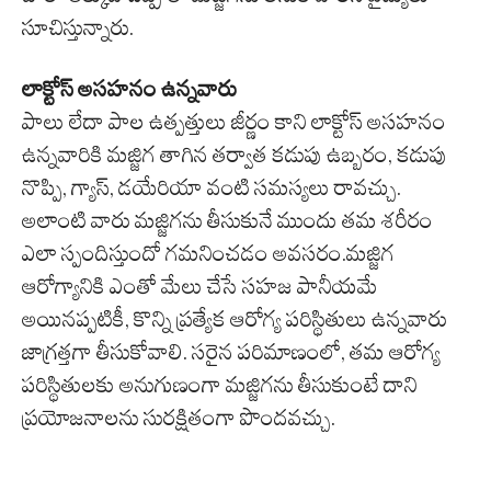
సూచిస్తున్నారు.
లాక్టోస్ అసహనం ఉన్నవారు
పాలు లేదా పాల ఉత్పత్తులు జీర్ణం కాని లాక్టోస్ అసహనం
ఉన్నవారికి మజ్జిగ తాగిన తర్వాత కడుపు ఉబ్బరం, కడుపు
నొప్పి, గ్యాస్, డయేరియా వంటి సమస్యలు రావచ్చు.
అలాంటి వారు మజ్జిగను తీసుకునే ముందు తమ శరీరం
ఎలా స్పందిస్తుందో గమనించడం అవసరం.మజ్జిగ
ఆరోగ్యానికి ఎంతో మేలు చేసే సహజ పానీయమే
అయినప్పటికీ, కొన్ని ప్రత్యేక ఆరోగ్య పరిస్థితులు ఉన్నవారు
జాగ్రత్తగా తీసుకోవాలి. సరైన పరిమాణంలో, తమ ఆరోగ్య
పరిస్థితులకు అనుగుణంగా మజ్జిగను తీసుకుంటే దాని
ప్రయోజనాలను సురక్షితంగా పొందవచ్చు.