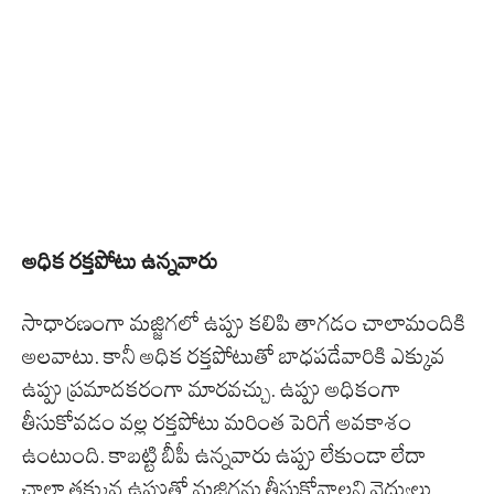
అధిక రక్తపోటు ఉన్నవారు
సాధారణంగా మజ్జిగలో ఉప్పు కలిపి తాగడం చాలామందికి
అలవాటు. కానీ అధిక రక్తపోటుతో బాధపడేవారికి ఎక్కువ
ఉప్పు ప్రమాదకరంగా మారవచ్చు. ఉప్పు అధికంగా
తీసుకోవడం వల్ల రక్తపోటు మరింత పెరిగే అవకాశం
ఉంటుంది. కాబట్టి బీపీ ఉన్నవారు ఉప్పు లేకుండా లేదా
చాలా తక్కువ ఉప్పుతో మజ్జిగను తీసుకోవాలని వైద్యులు