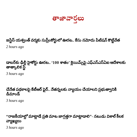
తాజావార్తలు
జస్టిస్ యశ్వంత్ వర్మకు సుప్రీంకోర్టులో ఊరట.. కేసు నమోదు పిటిషన్ కొట్టివేత
2 hours ago
డాబర్‌కు ఢిల్లీ హైకోర్టు ఊరట.. ‘100 శాతం’ క్లెయిమ్స్‌పై ఎఫ్‌ఎస్‌ఎస్‌ఏఐ ఆదేశాలకు
తాత్కాలిక స్టే
3 hours ago
చేనేత పథకాలపై కేటీఆర్ ఫైర్.. నేతన్నలకు న్యాయం చేయాలని ప్రభుత్వానికి
డిమాండ్
3 hours ago
“రాజకీయాల్లో మాట్లాడే ప్రతి మాట జాగ్రత్తగా మాట్లాడాలి”- నటుడు విశాల్ కీలక
వ్యాఖ్యలు
3 hours ago