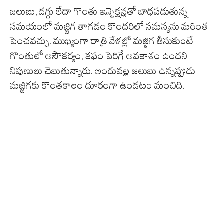
జలుబు, దగ్గు లేదా గొంతు ఇన్ఫెక్షన్లతో బాధపడుతున్న
సమయంలో మజ్జిగ తాగడం కొందరిలో సమస్యను మరింత
పెంచవచ్చు. ముఖ్యంగా రాత్రి వేళల్లో మజ్జిగ తీసుకుంటే
గొంతులో అసౌకర్యం, కఫం పెరిగే అవకాశం ఉందని
నిపుణులు చెబుతున్నారు. అందువల్ల జలుబు ఉన్నప్పుడు
మజ్జిగకు కొంతకాలం దూరంగా ఉండటం మంచిది.