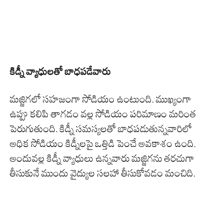
కిడ్నీ వ్యాధులతో బాధపడేవారు
మజ్జిగలో సహజంగా సోడియం ఉంటుంది. ముఖ్యంగా
ఉప్పు కలిపి తాగడం వల్ల సోడియం పరిమాణం మరింత
పెరుగుతుంది. కిడ్నీ సమస్యలతో బాధపడుతున్నవారిలో
అధిక సోడియం కిడ్నీలపై ఒత్తిడి పెంచే అవకాశం ఉంది.
అందువల్ల కిడ్నీ వ్యాధులు ఉన్నవారు మజ్జిగను తరచుగా
తీసుకునే ముందు వైద్యుల సలహా తీసుకోవడం మంచిది.