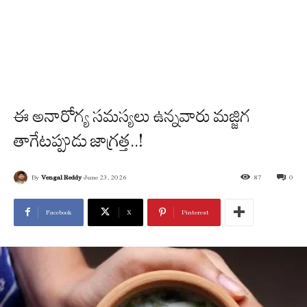
ఈ అనారోగ్య సమస్యలు ఉన్నవారు మజ్జిగ
తాగేటప్పుడు జాగ్రత్త..!
By
Vengal Reddy
June 23, 2026
87
0
Facebook
X
Pinterest