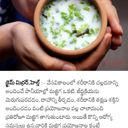
క్రైమ్ మిర్రర్,హెల్త్
:- వేసవికాలంలో శరీరానికి చల్లదనాన్ని
అందించే పానీయాల్లో మజ్జిగ ఒకటి. జీర్ణక్రియను
మెరుగుపరచడం, దాహాన్ని తీర్చడం, శరీరానికి తక్షణ శక్తిని
అందించడం వంటి ప్రయోజనాల వల్ల చాలామంది
ప్రతిరోజూ మజ్జిగ తాగుతుంటారు. అయితే కొన్ని ఆరోగ్య
సమస్యలు ఉన్నవారికి మజ్జిగ ప్రయోజనాల కంటే