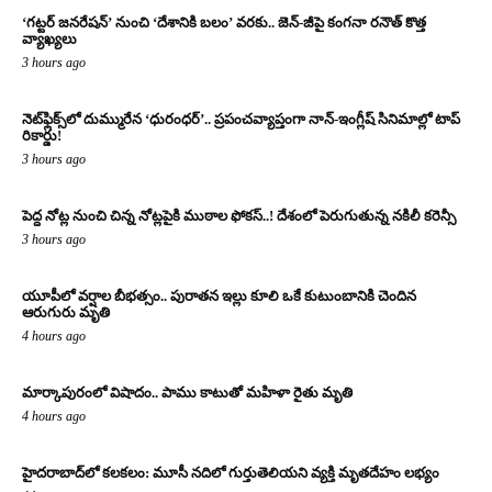
‘గట్టర్ జనరేషన్’ నుంచి ‘దేశానికి బలం’ వరకు.. జెన్-జీపై కంగనా రనౌత్ కొత్త
వ్యాఖ్యలు
3 hours ago
నెట్‌ఫ్లిక్స్‌లో దుమ్మురేన ‘ధురంధర్’.. ప్రపంచవ్యాప్తంగా నాన్-ఇంగ్లీష్ సినిమాల్లో టాప్
రికార్డు!
3 hours ago
పెద్ద నోట్ల నుంచి చిన్న నోట్లపైకి ముఠాల ఫోకస్..! దేశంలో పెరుగుతున్న నకిలీ కరెన్సీ
3 hours ago
యూపీలో వర్షాల బీభత్సం.. పురాతన ఇల్లు కూలి ఒకే కుటుంబానికి చెందిన
ఆరుగురు మృతి
4 hours ago
మార్కాపురంలో విషాదం.. పాము కాటుతో మహిళా రైతు మృతి
4 hours ago
హైదరాబాద్‌లో కలకలం: మూసీ నదిలో గుర్తుతెలియని వ్యక్తి మృతదేహం లభ్యం