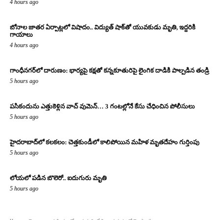
4 hours ago
బోనాల జాతర ఏర్పాట్లలో విషాదం.. విద్యుత్ షాక్‌తో యువకుడు మృతి, ఇద్దరికి
గాయాలు
4 hours ago
గాంధీనగర్‌లో దారుణం: భార్యపై కక్షతో కన్నకూతురిపై లైంగిక దాడికి పాల్పడిన తండ్రి
5 hours ago
పసికందును ఎత్తుకెళ్లిన వాచ్ వుమెన్… 3 గంటల్లోనే కేసు చేధించిన పోలీసులు
5 hours ago
హైదరాబాద్‌లో కలకలం: చెత్తకుండీలో కాలిపోయిన మహిళ మృతదేహం గుర్తింపు
5 hours ago
లోయలో పడిన బొలెరో.. ఐదుగురు మృతి
5 hours ago