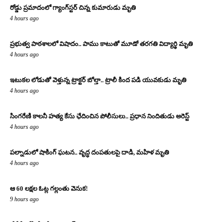
రోడ్డు ప్రమాదంలో గ్యాంగ్‌స్టర్ చిన్న కుమారుడు మృతి
4 hours ago
ప్రభుత్వ పాఠశాలలో విషాదం.. పాము కాటుతో మూడో తరగతి విద్యార్థి మృతి
4 hours ago
ఇటుకల లోడుతో వెళ్తున్న ట్రాక్టర్ బోల్తా.. ట్రాలీ కింద పడి యువకుడు మృతి
4 hours ago
సింగరేణి కాలనీ హత్య కేసు ఛేదించిన పోలీసులు.. ప్రధాన నిందితుడు అరెస్ట్
4 hours ago
పల్నాడులో షాకింగ్ ఘటన.. వృద్ధ దంపతులపై దాడి, మహిళ మృతి
4 hours ago
ఆ 60 లక్షల ఓట్ల గల్లంతు వెనుక!
9 hours ago