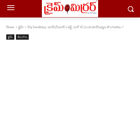
Home
క్రైమ్
Big breaking: ఆప‌రేష‌న్ ఖ‌గార్ ఎఫెక్ట్‌...మ‌రో 42 మంది మావోయిస్టుల లొంగుబాటు...!
క్రైమ్
తెలంగాణ