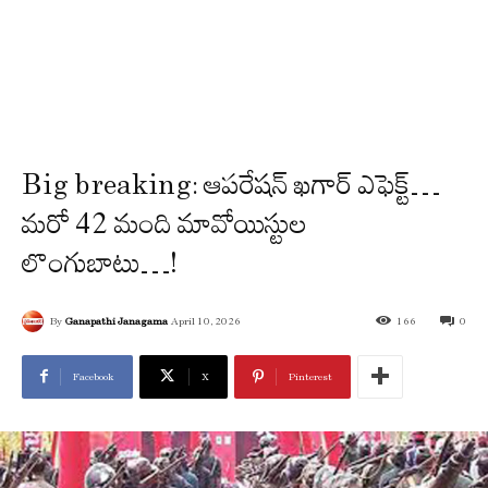
Big breaking: ఆప‌రేష‌న్ ఖ‌గార్ ఎఫెక్ట్‌…
మ‌రో 42 మంది మావోయిస్టుల
లొంగుబాటు…!
By
Ganapathi Janagama
April 10, 2026
166
0
Facebook
X
Pinterest