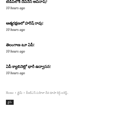
టిడిపిలోకి దేవినేని అవినాష్?
10 hours ago
ఆత్మరక్షణలో హరీష్ రావు!
10 hours ago
తెలంగాణ టూ ఏపీ!
10 hours ago
ఏపీ క్యాబినెట్లో భారీ ఉద్వాసన!
10 hours ago