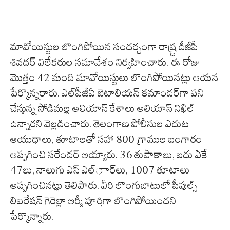
మావోయిస్టుల లొంగిపోయిన సంద‌ర్భంగా రాష్ర్ట డీజీపీ
శివ‌ద‌ర్ విలేక‌రుల స‌మావేశం నిర్వ‌హించారు. ఈ రోజు
మొత్తం 42 మంది మావోయిస్టులు లొంగిపోయిన‌ట్లు ఆయ‌న
పేర్కొన్న‌రారు. ఎల్‌పీజీఏ బెటాలియ‌న్ క‌మాండ‌ర్‌గా ప‌ని
చేస్తున్న సోడిమ‌ల్ల అలియాస్ కేశాలు అలియాస్ నిఖిల్
ఉన్నార‌ని వెల్ల‌డించారు. తెలంగాణ పోలీసుల ఎదుట
ఆయుధాలు, తూటాల‌తో స‌హా 800 గ్రాముల బంగారం
అప్ప‌గించి స‌రేండ‌ర్ అయ్యారు. 36 తుపాకాలు, ఐదు ఏకే
47లు, నాలుగు ఎస్ ఎల్ార్‌లు, 1007 తూటాలు
అప్ప‌గించిన‌ట్లు తెలిపారు. వీరి లొంగుబాటులో పీపుల్స్
లిబ‌రేష‌న్ గెరెల్లా ఆర్మీ పూర్తిగా లొంగిపోయింద‌ని
పేర్కొన్నారు.