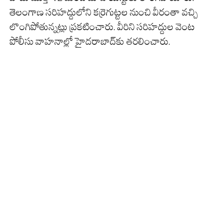
తెలంగాణ స‌రిహ‌ద్దులోని క‌ర్రెగుట్ట‌ల నుంచి వీరంతా వ‌చ్చి
లొంగిపోతున్న‌ట్లు ప్ర‌క‌టించారు. వీరిని స‌రిహ‌ద్దుల వెంట
పోలీసు వాహ‌నాల్లో హైద‌రాబాద్‌కు త‌ర‌లించారు.