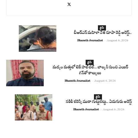
క్రైమ్
బీఆర్ఎస్ మహిళా నేత రూపా రెడ్డి అరెస్ట్..
Bharath Journalist
-
August 6, 2026
క్రైమ్
మద్యం మత్తులో టెకీ హల్‌చల్.. బాల్కనీ నుంచి ఎయిర్
గన్‌తో కాల్పులు
Bharath Journalist
-
August 6, 2026
క్రైమ్
నకిలీ కరెన్సీ ముఠా గుట్టురట్టు.. ఏడుగురు అరెస్ట్
Bharath Journalist
-
August 6, 2026