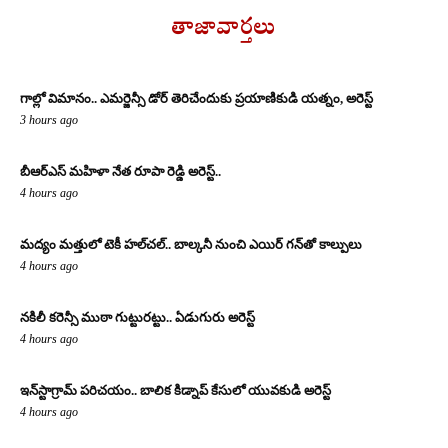
తాజావార్తలు
గాల్లో విమానం.. ఎమర్జెన్సీ డోర్ తెరిచేందుకు ప్రయాణికుడి యత్నం, అరెస్ట్
3 hours ago
బీఆర్ఎస్ మహిళా నేత రూపా రెడ్డి అరెస్ట్..
4 hours ago
మద్యం మత్తులో టెకీ హల్‌చల్.. బాల్కనీ నుంచి ఎయిర్ గన్‌తో కాల్పులు
4 hours ago
నకిలీ కరెన్సీ ముఠా గుట్టురట్టు.. ఏడుగురు అరెస్ట్
4 hours ago
ఇన్‌స్టాగ్రామ్ పరిచయం.. బాలిక కిడ్నాప్ కేసులో యువకుడి అరెస్ట్
4 hours ago