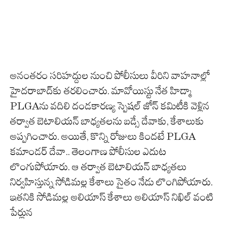
అనంతరం సరిహద్దుల నుంచి పోలీసులు వీరిని వాహనాల్లో
హైదరాబాద్‌కు తరలించారు. మావోయిస్టు నేత హిడ్మా
PLGAను వదిలి దండకారణ్య స్పెషల్ జోన్ కమిటీకి వెళ్లిన
తర్వాత బెటాలియన్ బాధ్యతలను బడ్సే దేవాకు, కేశాలుకు
అప్పగించారు. అయితే, కొన్ని రోజులు కిందటే PLGA
కమాండర్ దేవా.. తెలంగాణ పోలీసుల ఎదుట
లొంగుపోయారు. ఆ తర్వాత బెటాలియన్ బాధ్యతలు
నిర్వహిస్తున్న సోడిమల్ల కేశాలు సైతం నేడు లొంగిపోయారు.
ఇతనికి సోడిమల్ల అలియాస్ కేశాలు అలియాస్ నిఖిల్ వంటి
పేర్లున