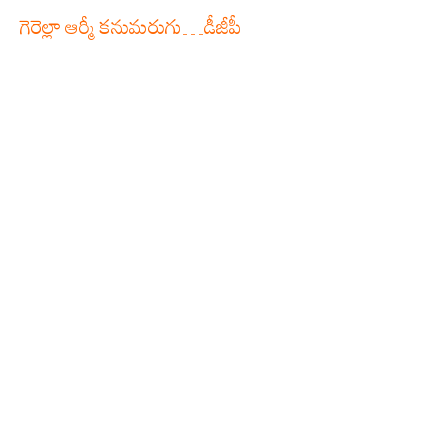
గెరెల్లా ఆర్మీ క‌నుమరుగు…డీజీపీ