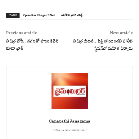
TAGS
Operation Khagar Effect
ఆప‌రేష‌న్ ఖ‌గార్ ఎఫెక్ట్‌
Previous article
Next article
విచిత్ర చోరీ.. నగలతో పాటు కిచెన్
విచిత్ర ఘటన.. పిల్లి పోయిందని పోలీస్
కూడా ఖాళీ
స్టేషన్‌లో మహిళ ఫిర్యాదు
Ganapathi Janagama
https://crimemirror.com/