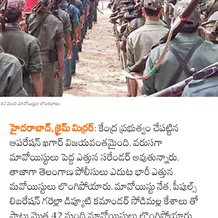
42 మంది మావోయిస్టుల లొంగుబాటు.
హైద‌రాబాద్‌, క్రైమ్ మిర్ర‌ర్
: కేంద్ర ప్ర‌భుత్వం చేప‌ట్టిన
ఆప‌రేష‌న్ ఖ‌గార్ విజ‌య‌వంత‌మైంది. వ‌రుస‌గా
మావోయిస్టులు పెద్ద ఎత్తున స‌రేండ‌ర్ అవుతున్నారు.
తాజాగా తెలంగాణ పోలీసులు ఎదుట భారీ ఎత్తున
మవోయిస్టులు లొంగిపోయారు. మావోయిస్టు నేత‌, పీపుల్స్
లిబ‌రేష‌న్ గ‌రెల్లా డిప్యూటి క‌మాండ‌ర్ సోడిమ‌ల్ల కేశాలు తో
పాటు మొత్త 42 మంది మావోయిస్టులు లొంగిపోయారు.