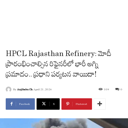
HPCL Rajasthan Refinery: మోదీ
ప్రారంభించాల్సిన రిఫైనరీలో భారీ అగ్ని
ప్రమాదం.. ప్రధాని పర్యటన వాయిదా!
By
Anjibabu Ch
April 21, 2026
109
0
Facebook
X
Pinterest