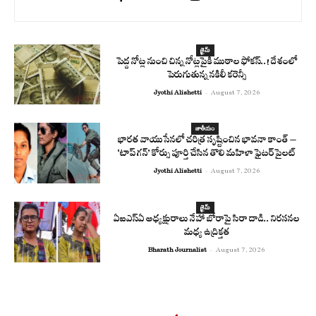
క్రైమ్
పెద్ద నోట్ల నుంచి చిన్న నోట్లపైకి ముఠాల ఫోకస్..! దేశంలో
పెరుగుతున్న నకిలీ కరెన్సీ
Jyothi Alishetti
-
August 7, 2026
జాతీయం
భారత వాయుసేనలో చరిత్ర సృష్టించిన భావనా కాంత్ –
‘టాప్ గన్’ కోర్సు పూర్తి చేసిన తొలి మహిళా ఫైటర్ పైలట్
Jyothi Alishetti
-
August 7, 2026
క్రైమ్
ఏఐఎస్‌ఏ అధ్యక్షురాలు నేహా బోరాపై సిరా దాడి.. నిరసనల
మధ్య ఉద్రిక్తత
Bharath Journalist
-
August 7, 2026