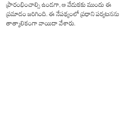
ప్రారంభించాల్సి ఉండగా, ఆ వేడుకకు ముందు ఈ
ప్రమాదం జరిగింది. ఈ నేపథ్యంలో ప్రధాని పర్యటనను
తాత్కాలికంగా వాయిదా వేశారు.