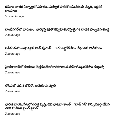
బోనాల జాతర ఏర్పాట్లలో విషాదం.. విద్యుత్ షాక్‌తో యువకుడు మృతి, ఇద్దరికి
గాయాలు
59 minutes ago
గాంధీనగర్‌లో దారుణం: భార్యపై కక్షతో కన్నకూతురిపై లైంగిక దాడికి పాల్పడిన తండ్రి
2 hours ago
పసికందును ఎత్తుకెళ్లిన వాచ్ వుమెన్… 3 గంటల్లోనే కేసు చేధించిన పోలీసులు
2 hours ago
హైదరాబాద్‌లో కలకలం: చెత్తకుండీలో కాలిపోయిన మహిళ మృతదేహం గుర్తింపు
2 hours ago
లోయలో పడిన బొలెరో.. ఐదుగురు మృతి
2 hours ago
భారత వాయుసేనలో చరిత్ర సృష్టించిన భావనా కాంత్ – ‘టాప్ గన్’ కోర్సు పూర్తి చేసిన
తొలి మహిళా ఫైటర్ పైలట్
2 hours ago