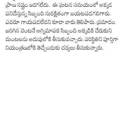
ప్రాణ నష్టం జరగలేదు. ఈ ఘటన సమయంలో అక్కడ
పనిచేస్తున్న సిబ్బంది సురక్షితంగా బయటపడగలిగారు.
ఎవరూ గాయపడలేదని కూడా వారు తెలిపారు. ప్రమాదం
జరిగిన వెంటనే అగ్నిమాపక సిబ్బంది అక్కడికి చేరుకుని
మంటలను అదుపులోకి తీసుకువచ్చారు. పరిస్థితిని పూర్తిగా
నియంత్రణలోకి తెచ్చేందుకు చర్యలు తీసుకున్నారు.