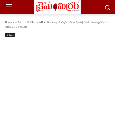
Home
జాతీయం
HPCL Rajasthan Refinery: మోదీ ప్రారంభించాల్సిన రిఫైనరీలో భారీ అగ్ని ప్రమాదం..
ప్రధాని పర్యటన వాయిదా!
జాతీయం