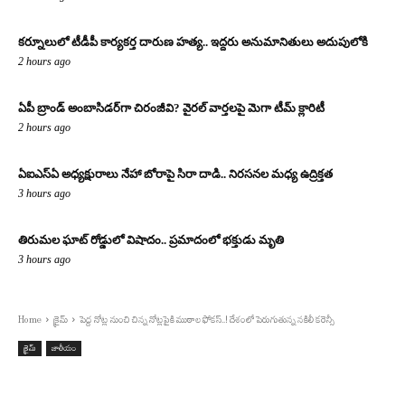
కర్నూలులో టీడీపీ కార్యకర్త దారుణ హత్య.. ఇద్దరు అనుమానితులు అదుపులోకి
2 hours ago
ఏపీ బ్రాండ్ అంబాసిడర్‌గా చిరంజీవి? వైరల్ వార్తలపై మెగా టీమ్ క్లారిటీ
2 hours ago
ఏఐఎస్‌ఏ అధ్యక్షురాలు నేహా బోరాపై సిరా దాడి.. నిరసనల మధ్య ఉద్రిక్తత
3 hours ago
తిరుమల ఘాట్ రోడ్డులో విషాదం.. ప్రమాదంలో భక్తుడు మృతి
3 hours ago