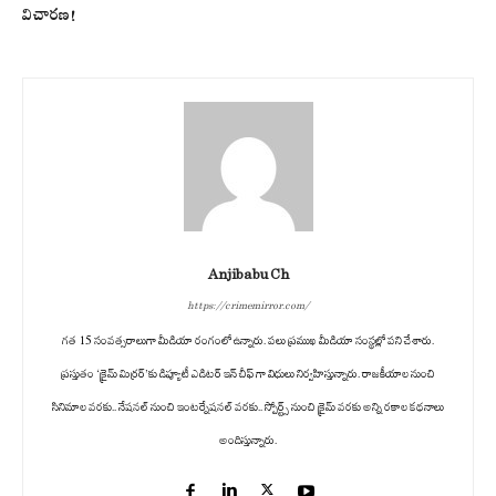
విచారణ!
Anjibabu Ch
https://crimemirror.com/
గత 15 సంవత్సరాలుగా మీడియా రంగంలో ఉన్నారు. పలు ప్రముఖ మీడియా సంస్థల్లో పని చేశారు.
ప్రస్తుతం ‘క్రైమ్ మిర్రర్’కు డిప్యూటీ ఎడిటర్ ఇన్ చీఫ్ గా విధులు నిర్వహిస్తున్నారు. రాజకీయాల నుంచి
సినిమాల వరకు.. నేషనల్ నుంచి ఇంటర్నేషనల్ వరకు.. స్పోర్ట్స్ నుంచి క్రైమ్ వరకు అన్ని రకాల కథనాలు
అందిస్తున్నారు.