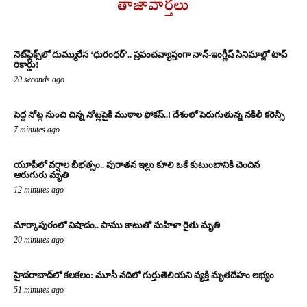
తాజావార్తలు
నెట్‌ఫ్లిక్స్‌లో దుమ్మురేన ‘ధురంధర్’.. ప్రపంచవ్యాప్తంగా నాన్-ఇంగ్లీష్ సినిమాల్లో టాప్
రికార్డు!
20 seconds ago
పెద్ద నోట్ల నుంచి చిన్న నోట్లపైకి ముఠాల ఫోకస్..! దేశంలో పెరుగుతున్న నకిలీ కరెన్సీ
7 minutes ago
యూపీలో వర్షాల బీభత్సం.. పురాతన ఇల్లు కూలి ఒకే కుటుంబానికి చెందిన
ఆరుగురు మృతి
12 minutes ago
మార్కాపురంలో విషాదం.. పాము కాటుతో మహిళా రైతు మృతి
20 minutes ago
హైదరాబాద్‌లో కలకలం: మూసీ నదిలో గుర్తుతెలియని వ్యక్తి మృతదేహం లభ్యం
51 minutes ago