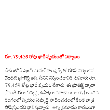
రూ. 79,459 కోట్ల భారీ వ్యయంతో నిర్మాణం
దేశంలోనే పెట్రోకెమికల్ కాంప్లెక్స్‌ తో కలిపి నిర్మించిన
మొదటి ప్రాజెక్ట్ ఇది. దీనిని నిర్మించడానికి సుమారు రూ.
79,459 కోట్ల భారీ వ్యయం చేశారు. ఈ ప్రాజెక్ట్ ద్వారా
ప్రాంతీయ అభివృద్ధి, ఉపాధి అవకాశాలు, అలాగే ఇంధన
రంగంలో స్వయం సమృద్ధి సాధించడంలో కీలక పాత్ర
పోషిస్తుందని భావిస్తున్నారు. అగ్ని ప్రమాదం కారణంగా