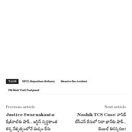
TAGS
HPCL Rajasthan Refinery
Massive fire Accident
PM Modi Visit Postponed
Previous article
Next article
Justice Swarnakanta:
Nashik TCS Case: నాసిక్
కేజ్రీవాల్‌కు షాక్.. జస్టిస్ స్వర్ణకాంత
టీసీఎస్ కేసులో నిదా ఖాన్‌కు షాక్..
శర్మ నేతృత్వంలోనే మద్యం కేసు
బెయిల్ తిరస్కరణ!