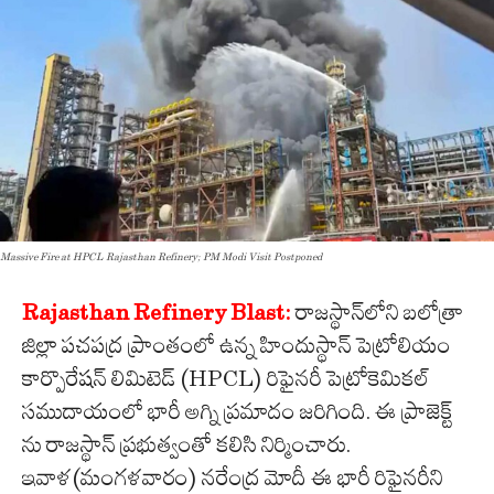
Massive Fire at HPCL Rajasthan Refinery; PM Modi Visit Postponed
Rajasthan Refinery Blast:
రాజస్థాన్‌లోని బలోత్రా
జిల్లా పచపద్ర ప్రాంతంలో ఉన్న హిందుస్థాన్‌ పెట్రోలియం
కార్పొరేషన్‌ లిమిటెడ్‌ (HPCL) రిఫైనరీ పెట్రోకెమికల్
సముదాయంలో భారీ అగ్ని ప్రమాదం జరిగింది. ఈ ప్రాజెక్ట్‌
ను రాజస్థాన్ ప్రభుత్వంతో కలిసి నిర్మించారు.
ఇవాళ(మంగళవారం) నరేంద్ర మోదీ ఈ భారీ రిఫైనరీని