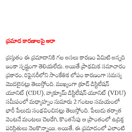
ప్రమాద కారణాలపై ఆరా
ప్రస్తుతం ఈ ప్రమాదానికి గల అసలు కారణం ఏమిటి అన్నది
ఇంకా స్పష్టంగా తెలియలేదు. అయితే ప్రాథమిక సమాచారం
ప్రకారం, రిఫైనరీలోని సాంకేతిక లోపం కారణంగా సమస్య
మొదలైనట్లు తెలుస్తోంది. ముఖ్యంగా క్రూడ్ డిస్టిలేషన్
యూనిట్ (CDU), వ్యాక్యూమ్ డిస్టిలేషన్ యూనిట్ (VDU)
సమీపంలో మధ్యాహ్నం సుమారు 2 గంటల సమయంలో
భారీ పేలుడు సంభవించినట్లు తెలుస్తోంది. పేలుడు తర్వాత
వెంటనే మంటలు చెలరేగి, కొంతసేపు ఆ ప్రాంతంలో ఉద్రిక్త
పరిస్థితులు నెలకొన్నాయి. అయితే, ఈ ప్రమాదంలో ఎలాంటి