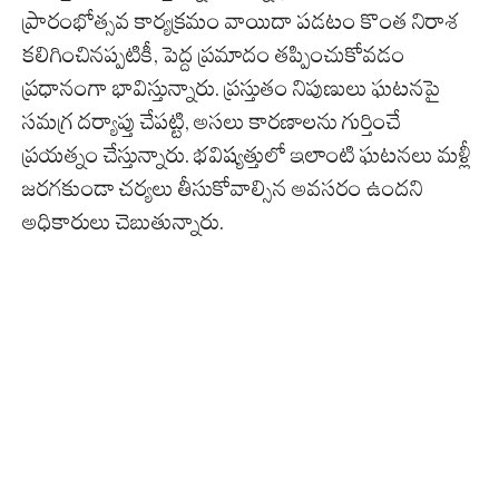
ప్రారంభోత్సవ కార్యక్రమం వాయిదా పడటం కొంత నిరాశ
కలిగించినప్పటికీ, పెద్ద ప్రమాదం తప్పించుకోవడం
ప్రధానంగా భావిస్తున్నారు. ప్రస్తుతం నిపుణులు ఘటనపై
సమగ్ర దర్యాప్తు చేపట్టి, అసలు కారణాలను గుర్తించే
ప్రయత్నం చేస్తున్నారు. భవిష్యత్తులో ఇలాంటి ఘటనలు మళ్లీ
జరగకుండా చర్యలు తీసుకోవాల్సిన అవసరం ఉందని
అధికారులు చెబుతున్నారు.