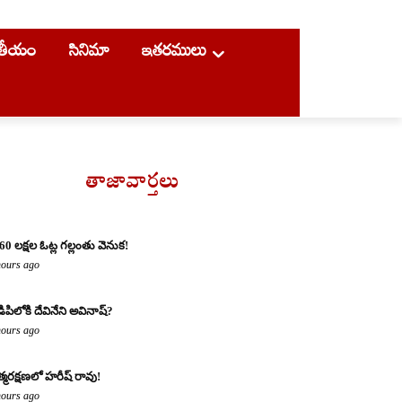
ాతీయం
సినిమా
ఇతరములు
తాజావార్తలు
60 లక్షల ఓట్ల గల్లంతు వెనుక!
hours ago
డిపిలోకి దేవినేని అవినాష్?
hours ago
్మరక్షణలో హరీష్ రావు!
hours ago