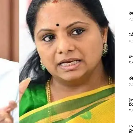
తె
4 
ఏప
4 
గా
5 
తమ
5 
హైద
విద
5 
15
ప్