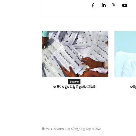
తెలంగాణ
ఆ 60 లక్షల ఓట్ల గల్లంతు వెనుక!
ఆత్