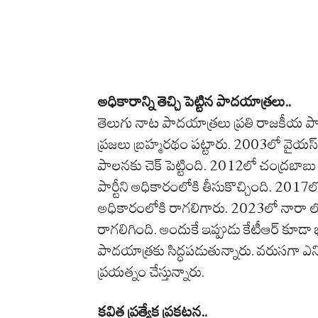
అధికారాన్ని తెచ్చి పెట్టిన పాదయాత్రలు..
తెలుగు నాట పాదయాత్రలు ప్రతి రాజకీయ పార్టీ
ప్రజలు బ్రహ్మరథం పట్టారు. 2003లో వైయస్ రాజ
పాలనకు చెక్ పెట్టింది. 2012లో చంద్రబా
పార్టీని అధికారంలోకి తీసుకొచ్చింది. 2017
అధికారంలోకి రాగలిగారు. 2023లో నారా లోక
రాగలిగింది. అందుకే ఇప్పుడు కేటీఆర్ కూడా భ
పాదయాత్రకు సిద్ధపడుతున్నారు. వరుసగా ఎన్నిక
ప్రయత్నం చేస్తున్నారు.
కవిత ప్రత్యేక ప్రకటన..