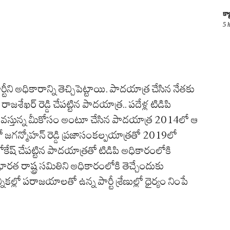
క్
5 
ని అధికారాన్ని తెచ్చిపెట్టాయి. పాదయాత్ర చేసిన నేతకు
శేఖర్ రెడ్డి చేపట్టిన పాదయాత్ర.. పదేళ్ల టిడిపి
బు వస్తున్న మీకోసం అంటూ చేసిన పాదయాత్ర 2014లో ఆ
లో జగన్మోహన్ రెడ్డి ప్రజాసంకల్పయాత్రతో 2019లో
ేష్ చేపట్టిన పాదయాత్రతో టిడిపి అధికారంలోకి
ారత రాష్ట్ర సమితిని అధికారంలోకి తెచ్చేందుకు
ల్లో పరాజయాలతో ఉన్న పార్టీ శ్రేణుల్లో ధైర్యం నింపే