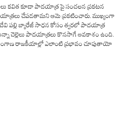
ెల్లెలు కవిత కూడా పాదయాత్ర పై సంచలన ప్రకటన
ై పాదయాత్రలు చేపడతామని ఆమె ప్రకటించారు. ముఖ్యంగా
ష్మీదేవి పల్లి బ్యారేజీ సాధన కోసం త్వరలో పాదయాత్ర
 అన్నా చెల్లెలు పాదయాత్రలు కొనసాగే అవకాశం ఉంది.
తెలంగాణ రాజకీయాల్లో ఎలాంటి ప్రభావం చూపుతాయో