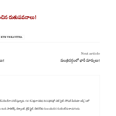
ేశించిన రుతుపవనాలు!
KTR VS KAVITHA
Next article
ాలు!
మంత్రివర్గంలో భారీ మార్పులు!
్‌ఎడిటర్‌గా పనిచేస్తున్నారు. గత 4 ఏళ్లుగా వివిధ దినపత్రికల్లో-వెబ్ సైట్-సోషల్ మీడియా ఆప్స్' లలో
ది. పాలిటిక్స్‌, టెక్నాలజీ, లైఫ్‌ స్టైల్‌, బిజినెస్‌కు సంబంధించిన కంటెంట్‌ను రాయగలను.