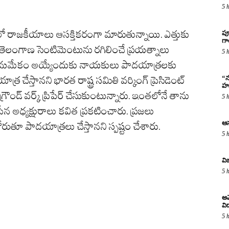
5 
 రాజకీయాలు ఆసక్తికరంగా మారుతున్నాయి. ఎత్తుకు
పూ
గ
ి తెలంగాణ సెంటిమెంటును రగిలించే ప్రయత్నాలు
5 
 మమేకం అయ్యేందుకు నాయకులు పాదయాత్రలకు
“న
్ర చేస్తానని భారత రాష్ట్ర సమితి వర్కింగ్ ప్రెసిడెంట్
హస
ౌండ్ వర్క్ ప్రిపేర్ చేసుకుంటున్నారు. ఇంతలోనే తాను
5 
న అధ్యక్షురాలు కవిత ప్రకటించారు. ప్రజలు
ఆస
రుతూ పాదయాత్రలు చేస్తానని స్పష్టం చేశారు.
5 
వి
5 
అమ
విద
5 