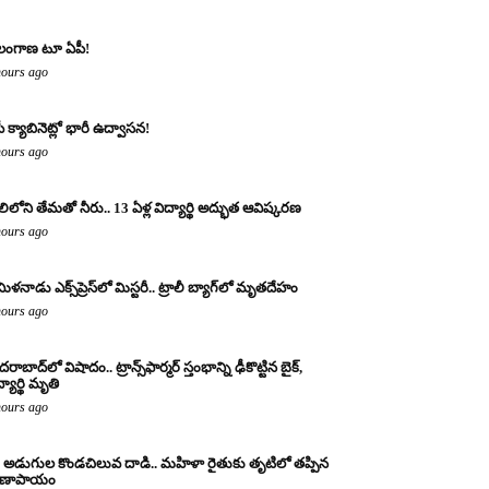
లంగాణ టూ ఏపీ!
hours ago
ీ క్యాబినెట్లో భారీ ఉద్వాసన!
hours ago
లిలోని తేమతో నీరు.. 13 ఏళ్ల విద్యార్థి అద్భుత ఆవిష్కరణ
hours ago
ిళనాడు ఎక్స్‌ప్రెస్‌లో మిస్టరీ.. ట్రాలీ బ్యాగ్‌లో మృతదేహం
hours ago
రాబాద్‌లో విషాదం.. ట్రాన్స్‌ఫార్మర్ స్తంభాన్ని ఢీకొట్టిన బైక్,
్యార్థి మృతి
hours ago
 అడుగుల కొండచిలువ దాడి.. మహిళా రైతుకు తృటిలో తప్పిన
రాణాపాయం