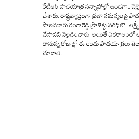
కేటీఆర్ పాదయాత్ర సన్నాహాల్లో ఉండగా.. చ
చేశారు. రాష్ట్రవ్యాప్తంగా ప్రజా సమస్యలప
పాలమూరు రంగారెడ్డి ప్రాజెక్టు పరిధిలో.. లక్
చేస్తానని వెల్లడించారు. అయితే ఏకకాలంలో
రానున్న రోజుల్లో ఈ రెండు పాదయాత్రలు 
చూడాలి.