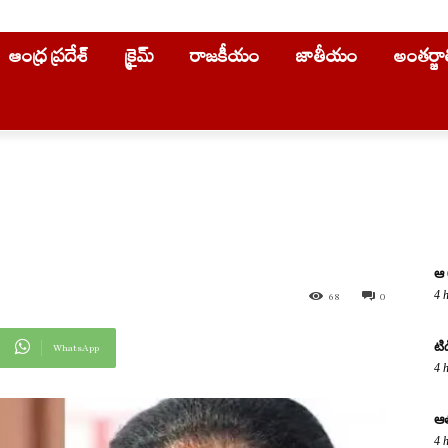
ఆంధ్ర ప్రదేశ్
క్రైమ్
రాజకీయం
జాతీయం
అంతర్జ
ఆ 
4 
68
0
టి
WhatsApp
4 
ఆత
4 