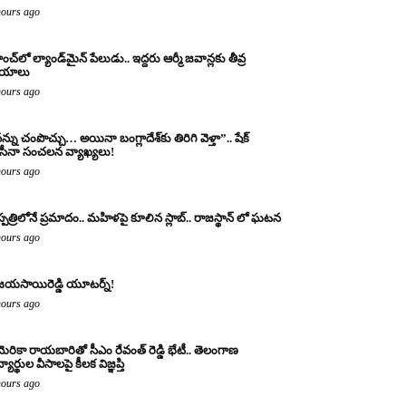
hours ago
ంచ్‌లో ల్యాండ్‌మైన్ పేలుడు.. ఇద్దరు ఆర్మీ జవాన్లకు తీవ్ర
ాయాలు
hours ago
న్ను చంపొచ్చు… అయినా బంగ్లాదేశ్‌కు తిరిగి వెళ్తా”.. షేక్
ీనా సంచలన వ్యాఖ్యలు!
hours ago
్పత్రిలోనే ప్రమాదం.. మహిళపై కూలిన స్లాబ్‌.. రాజస్థాన్ లో ఘటన
hours ago
జయసాయిరెడ్డి యూటర్న్!
hours ago
ెరికా రాయబారితో సీఎం రేవంత్ రెడ్డి భేటీ.. తెలంగాణ
్యార్థుల వీసాలపై కీలక విజ్ఞప్తి
hours ago