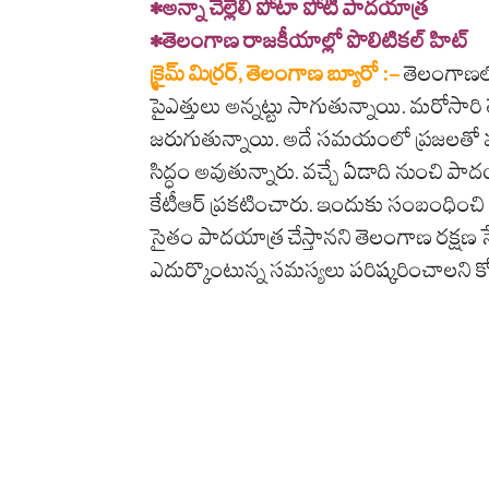
•అన్నా చెల్లెలి పోటా పోటీ పాదయాత్ర
•తెలంగాణ రాజకీయాల్లో పొలిటికల్ హిట్
క్రైమ్ మిర్రర్, తెలంగాణ బ్యూరో :-
తెలంగాణలో
పైఎత్తులు అన్నట్టు సాగుతున్నాయి. మరోసార
జరుగుతున్నాయి. అదే సమయంలో ప్రజలతో
సిద్ధం అవుతున్నారు. వచ్చే ఏడాది నుంచి పాదయాత
కేటీఆర్ ప్రకటించారు. ఇందుకు సంబంధించి గ్ర
సైతం పాదయాత్ర చేస్తానని తెలంగాణ రక్షణ సే
ఎదుర్కొంటున్న సమస్యలు పరిష్కరించాలని కో