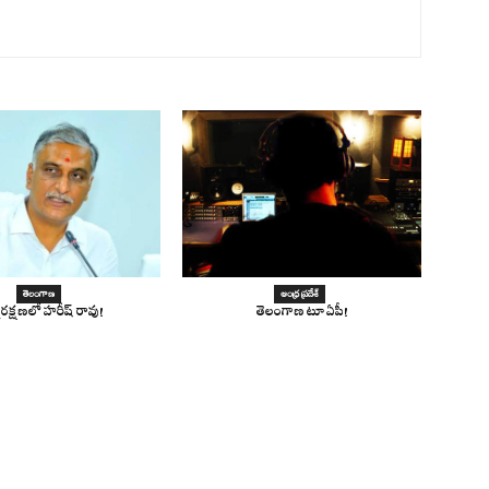
తెలంగాణ
ఆంధ్ర ప్రదేశ్
మరక్షణలో హరీష్ రావు!
తెలంగాణ టూ ఏపీ!