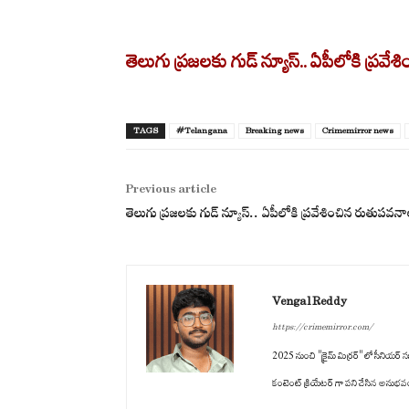
తెలుగు ప్రజలకు గుడ్ న్యూస్.. ఏపీలోకి ప్రవ
TAGS
#Telangana
Breaking news
Crimemirror news
Previous article
తెలుగు ప్రజలకు గుడ్ న్యూస్.. ఏపీలోకి ప్రవేశించిన రుతుపవన
Vengal Reddy
https://crimemirror.com/
2025 నుంచి "క్రైమ్ మిర్రర్" లో సీనియర్ సబ
కంటెంట్ క్రియేటర్ గా పని చేసిన అనుభవం ఉం