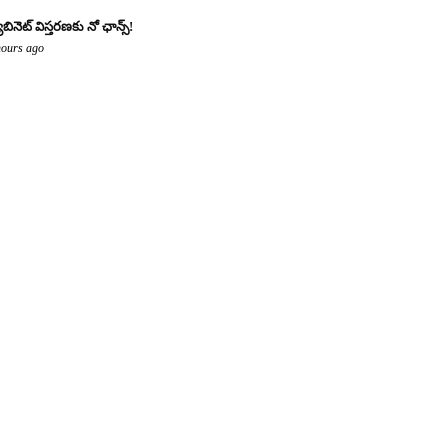
యాబినెట్ విస్తరణకు నో ఛాన్స్!
hours ago