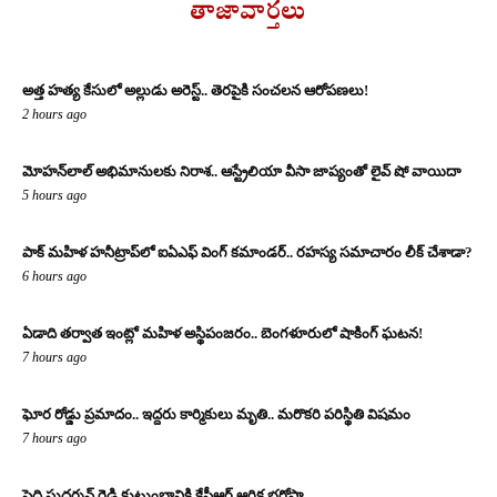
తాజావార్తలు
అత్త హత్య కేసులో అల్లుడు అరెస్ట్.. తెరపైకి సంచలన ఆరోపణలు!
2 hours ago
మోహన్‌లాల్ అభిమానులకు నిరాశ.. ఆస్ట్రేలియా వీసా జాప్యంతో లైవ్ షో వాయిదా
5 hours ago
పాక్ మహిళ హనీట్రాప్‌లో ఐఏఎఫ్ వింగ్ కమాండర్.. రహస్య సమాచారం లీక్ చేశాడా?
6 hours ago
ఏడాది తర్వాత ఇంట్లో మహిళ అస్థిపంజరం.. బెంగళూరులో షాకింగ్ ఘటన!
7 hours ago
ఘోర రోడ్డు ప్రమాదం.. ఇద్దరు కార్మికులు మృతి.. మరొకరి పరిస్థితి విషమం
7 hours ago
పెద్ది సుదర్శన్ రెడ్డి కుటుంబానికి కేసీఆర్ ఆర్థిక భరోసా