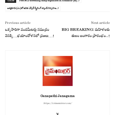
TAGS
Free NCD screening camp organized in Atmakur (M)...!
ఆత్మకూరు(ఎం)లో ఉచిత ఎన్సీడీ స్క్రీనింగ్ క్యాంప్ నిర్వహణ...!
Previous article
Next article
ఒక్క‌సారిగా వంద‌మీట‌ర్లు స‌ముద్రం
BIG BREAKING: మహిళలకు
వెన‌క్కి…భ‌యాందోళ‌న‌లో ప్ర‌జ‌లు…!
తులం బంగారం ప్రారంభం..!
Ganapathi Janagama
https://crimemirror.com/