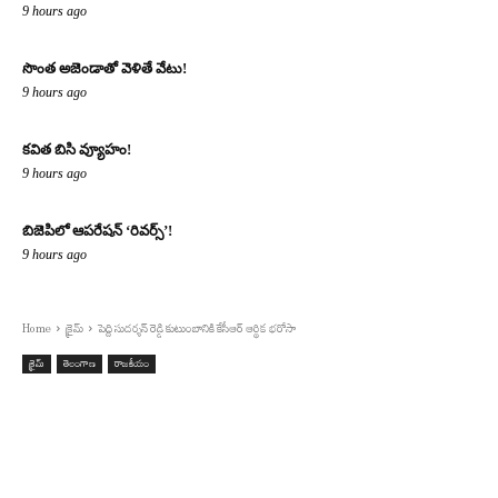
9 hours ago
సొంత అజెండాతో వెళితే వేటు!
9 hours ago
కవిత బిసి వ్యూహం!
9 hours ago
బిజెపిలో ఆపరేషన్ ‘రివర్స్’!
9 hours ago