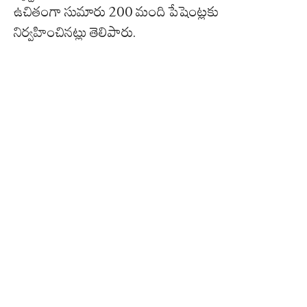
ఉచితంగా సుమారు 200 మంది పేషెంట్లకు
నిర్వహించినట్లు తెలిపారు.