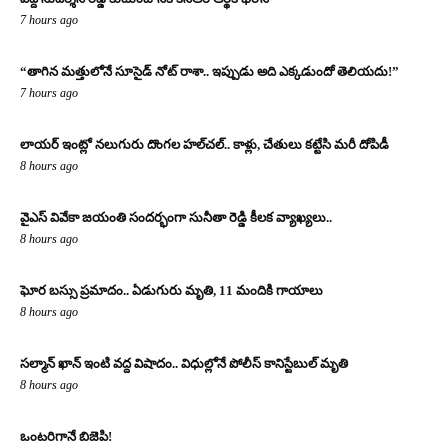
7 hours ago
“తాగిన మత్తులోనే సూసైడ్ నోట్ రాశా.. ఇప్పుడు అది ఎక్కడుందో తెలియదు!”
7 hours ago
లాయర్ ఇంట్లో నలుగురు దొంగల హల్‌చల్.. కాళ్లు, చేతులు కట్టేసి మరీ దోపిడీ
8 hours ago
వైఎస్ వివేకా జయంతి సందర్భంగా సునీతా రెడ్డి కీలక వ్యాఖ్యలు..
8 hours ago
ఘోర బస్సు ప్రమాదం.. ఏడుగురు మృతి, 11 మందికి గాయాలు
8 hours ago
సల్మాన్ ఖాన్ ఇంటి వద్ద విషాదం.. విధుల్లోనే పోలీస్ కానిస్టేబుల్ మృతి
8 hours ago
ఒంటరిగానే బిజెపి!