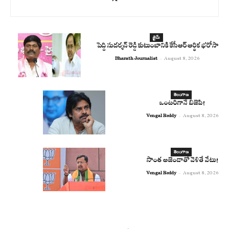
క్రైమ్
పెద్ది సుదర్శన్ రెడ్డి కుటుంబానికి కేసీఆర్ ఆర్థిక భరోసా
Bharath Journalist
-
August 8, 2026
తెలంగాణ
ఒంటరిగానే బిజెపి!
Vengal Reddy
-
August 8, 2026
తెలంగాణ
సొంత అజెండాతో వెళితే వేటు!
Vengal Reddy
-
August 8, 2026