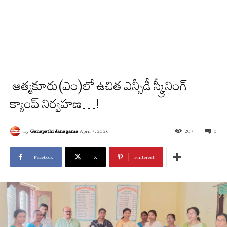
ఆత్మకూరు(ఎం)లో ఉచిత ఎన్సీడీ స్క్రీనింగ్
క్యాంప్ నిర్వహణ…!
By
Ganapathi Janagama
April 7, 2026
207
0
Facebook
X
Pinterest