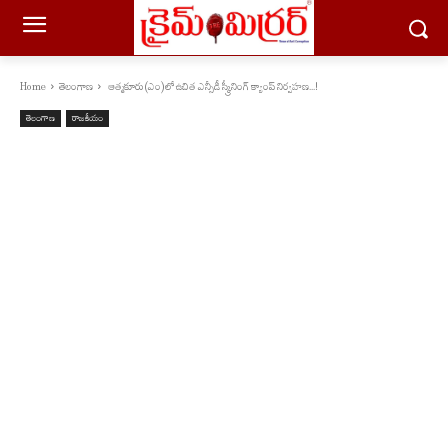
Home
తెలంగాణ
ఆత్మకూరు(ఎం)లో ఉచిత ఎన్సీడీ స్క్రీనింగ్ క్యాంప్ నిర్వహణ...!
తెలంగాణ
రాజకీయం