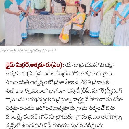
ఆత్మకూరు(ఎం)లో ఉచిత ఎన్సీడీ స్క్రీనింగ్ క్యాంప్ నిర్వహణ...!
క్రైమ్ మిర్రర్,ఆత్మకూరు(ఎం):
యాదాద్రి భువనగిరి జిల్లా
ఆత్మకూరు(ఎం)మండల కేంద్రంలోని ఆత్మకూరు గ్రామ
పంచాయతీ ఆధ్వర్యంలో ప్రజా పాలన ప్రగతి ప్రణాళిక –
ఫేజ్ 2 కార్యక్రమంలో భాగంగా ఎన్సీడీ(బీపీ, షుగర్)స్క్రీనింగ్
క్యాంప్‌ను అనుభవజ్ఞులైన ప్రభుత్వ డాక్టర్లచే సోమవారం రోజు
నిర్వహించడం జరిగింది.ఆత్మకూరు గ్రామ సర్పంచ్ బిసు
ధనలక్ష్మి చందర్ గౌడ్ మాట్లాడుతూ గ్రామ ప్రజల ఆరోగ్యాన్ని
దృష్టిలో ఉంచుకుని బీపీ మరియు షుగర్ పరీక్షలను