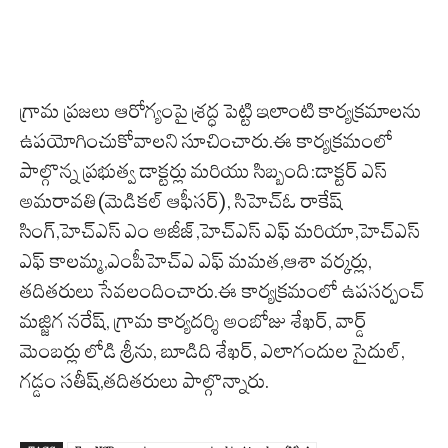
గ్రామ ప్రజలు ఆరోగ్యంపై శ్రద్ధ పెట్టి ఇలాంటి కార్యక్రమాలను
ఉపయోగించుకోవాలని సూచించారు.ఈ కార్యక్రమంలో
పాల్గొన్న ప్రభుత్వ డాక్టర్లు మరియు సిబ్బంది:డాక్టర్ ఎస్
అమరావతి(మెడికల్ ఆఫీసర్), సిహెచ్ఓ రాకేష్
సింగ్,హెచ్ఎస్ ఎం అజీజ్,హెచ్ఎస్ ఎఫ్ మరియా,హెచ్ఎస్
ఎఫ్ కాలమ్మ,ఎంపీహెచ్ఎ ఎఫ్ మమత,ఆశా వర్కర్లు,
తదితరులు సేవలందించారు.ఈ కార్యక్రమంలో ఉపసర్పంచ్
మజ్జిగ నరేష్, గ్రామ కార్యదర్శి అంబోజు శేఖర్, వార్డ్
మెంబర్లు లోడి శ్రీను, బూడిది శేఖర్, ఎలాగందుల సైదుల్,
గడ్డం సతీష్,తదితరులు పాల్గొన్నారు.