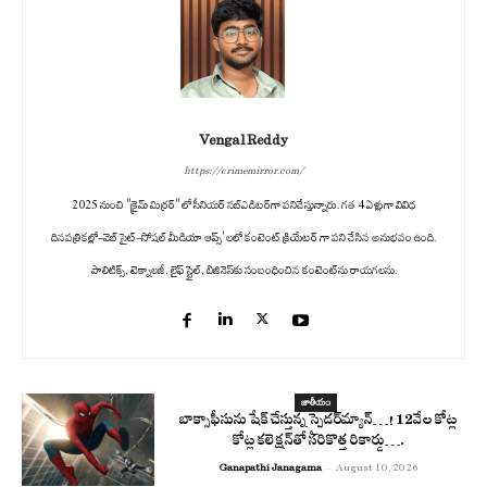
Vengal Reddy
https://crimemirror.com/
2025 నుంచి "క్రైమ్ మిర్రర్" లో సీనియర్ సబ్‌ఎడిటర్‌గా పనిచేస్తున్నారు. గత 4 ఏళ్లుగా వివిధ
దినపత్రికల్లో-వెబ్ సైట్-సోషల్ మీడియా ఆప్స్' లలో కంటెంట్ క్రియేటర్ గా పని చేసిన అనుభవం ఉంది.
పాలిటిక్స్‌, టెక్నాలజీ, లైఫ్‌ స్టైల్‌, బిజినెస్‌కు సంబంధించిన కంటెంట్‌ను రాయగలను.
జాతీయం
బాక్సాఫీసును షేక్ చేస్తున్న స్పైడ‌ర్‌మ్యాన్‌…! 12వేల కోట్ల
కోట్ల క‌లెక్ష‌న్‌తో స‌రికొత్త రికార్డు….
Ganapathi Janagama
-
August 10, 2026