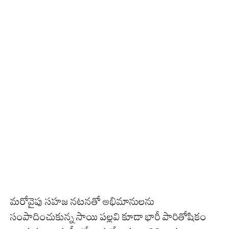
మరోవైపు సహజ నటనతో అభిమానులను
సంపాదించుకున్న సాయి పల్లవి కూడా భారీ పారితోషికం