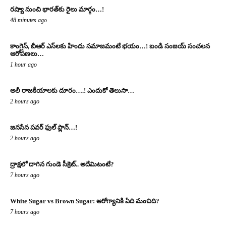
రష్యా నుంచి భారత్‌కు రైలు మార్గం…!
48 minutes ago
కాంగ్రెస్‌, బీఆర్ ఎస్‌ల‌కు హిందు స‌మాజ‌మంటే భ‌యం…! బండి సంజ‌య్ సంచ‌ల‌న
ఆరోప‌ణ‌లు…
1 hour ago
అలీ రాజ‌కీయాల‌కు దూరం….! ఎందుకో తెలుసా…
2 hours ago
జనసేన పవర్ ఫుల్ ప్లాన్…!
2 hours ago
ద్రాక్షలో దాగిన గుండె సీక్రెట్.. అదేమిటంటే?
7 hours ago
White Sugar vs Brown Sugar: ఆరోగ్యానికి ఏది మంచిది?
7 hours ago