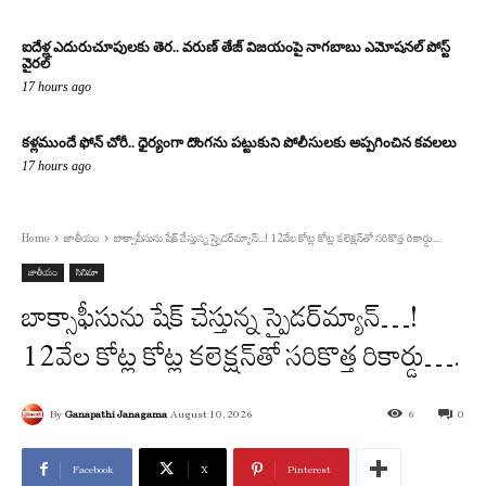
ఐదేళ్ల ఎదురుచూపులకు తెర.. వరుణ్ తేజ్ విజయంపై నాగబాబు ఎమోషనల్ పోస్ట్
వైరల్
17 hours ago
కళ్లముందే ఫోన్ చోరీ.. ధైర్యంగా దొంగను పట్టుకుని పోలీసులకు అప్పగించిన కవలలు
17 hours ago