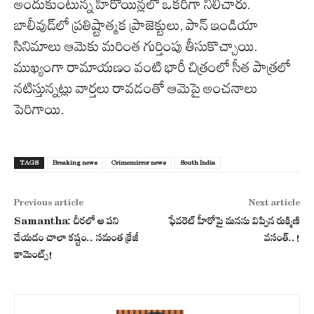
అందుకుంటున్న హీరోయిన్లలో ఒకరిగా నిలిచారు.
బాలీవుడ్‌లో ప్రతిష్టాత్మక ప్రాజెక్టులు, పాన్ ఇండియా
సినిమాలు ఆమెకు మరింత గుర్తింపు తీసుకొచ్చాయి.
ముఖ్యంగా రామాయణం వంటి భారీ చిత్రంలో సీత పాత్రలో
నటిస్తున్నట్లు వార్తలు రావడంతో ఆమెపై అంచనాలు
పెరిగాయి.
TAGS
Breaking news
Crimemirror news
South India
Previous article
Next article
Samantha: చీరలో ఆ పని
ఫేవరెట్ హీరోపై మనసు విప్పిన రుక్మిణి
చేయడం చాలా కష్టం.. సమంత క్రేజీ
వసంత్..!
కామెంట్స్!