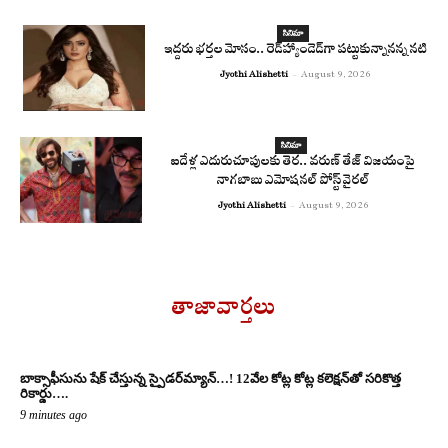
సినిమా
ఇద్దరు భర్తల మోసం.. రెడ్‌హ్యాండెడ్‌గా పట్టుకున్నానన్న నటి
Jyothi Alishetti
-
August 9, 2026
సినిమా
ఐదేళ్ల ఎదురుచూపులకు తెర.. వరుణ్ తేజ్ విజయంపై
నాగబాబు ఎమోషనల్ పోస్ట్ వైరల్
Jyothi Alishetti
-
August 9, 2026
తాజావార్తలు
బాక్సాఫీసును షేక్ చేస్తున్న స్పైడ‌ర్‌మ్యాన్‌…! 12వేల కోట్ల కోట్ల క‌లెక్ష‌న్‌తో స‌రికొత్త
రికార్డు….
9 minutes ago