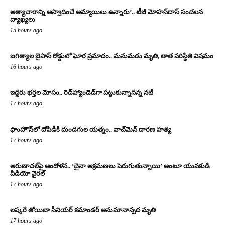
అత్యాచారాన్ని ఆస్వాదించే అమ్మాయిలు ఉన్నారు’.. టీజీ మోహన్‌దాస్‌ సంచలన
వ్యాఖ్యలు
15 hours ago
జగిత్యాల బైపాస్‌ రోడ్డులో ఘోర ప్రమాదం.. మనుమడు మృతి, తాత పరిస్థితి విషమం
16 hours ago
ఇద్దరు భర్తల మోసం.. రెడ్‌హ్యాండెడ్‌గా పట్టుకున్నానన్న నటి
17 hours ago
ఫాంహౌస్‌లో దోపిడీకి దుండగుల యత్నం.. వాచ్‌మెన్‌ దారణ హత్య
17 hours ago
అరుణాచల్‌పై ఆందోళన.. ‘చైనా ఆక్రమణలు పెరుగుతున్నాయి’ అంటూ యువకుడి
వీడియో వైరల్
17 hours ago
లష్కరే తోయిబా సీనియర్ కమాండర్ అనుమానాస్పద మృతి
17 hours ago