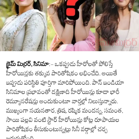
క్రైమ్ మిర్రర్, సినిమా
:- ఒకప్పుడు హీరోలతో పోలిస్తే
హీరోయిన్లకు తక్కువ పారితోషికం లభించేది. అయితే
ఇప్పుడు పరిస్థితి పూర్తిగా మారిపోయింది. పాన్ ఇండియా
సినిమాల ప్రభావంతో దక్షిణాది హీరోయిన్లు కూడా భారీ
రెమ్యూనరేషన్లు అందుకుంటూ వార్తల్లో నిలుస్తున్నారు.
ముఖ్యంగా నయనతార, త్రిష, రష్మిక మందన్న, సమంత,
సాయి పల్లవి వంటి స్టార్ హీరోయిన్లు కోట్ల రూపాయల
పారితోషికం తీసుకుంటున్నట్లు సినీ వర్గాల్లో చర్చ
జరుగుతోంది.