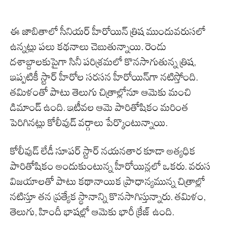
ఈ జాబితాలో సీనియర్ హీరోయిన్ త్రిష ముందువరుసలో
ఉన్నట్లు పలు కథనాలు చెబుతున్నాయి. రెండు
దశాబ్దాలకుపైగా సినీ పరిశ్రమలో కొనసాగుతున్న త్రిష,
ఇప్పటికీ స్టార్ హీరోల సరసన హీరోయిన్‌గా నటిస్తోంది.
తమిళంతో పాటు తెలుగు చిత్రాల్లోనూ ఆమెకు మంచి
డిమాండ్ ఉంది. ఇటీవల ఆమె పారితోషికం మరింత
పెరిగినట్లు కోలీవుడ్ వర్గాలు పేర్కొంటున్నాయి.
కోలీవుడ్ లేడీ సూపర్ స్టార్ నయనతార కూడా అత్యధిక
పారితోషికం అందుకుంటున్న హీరోయిన్లలో ఒకరు. వరుస
విజయాలతో పాటు కథానాయిక ప్రాధాన్యమున్న చిత్రాల్లో
నటిస్తూ తన ప్రత్యేక స్థానాన్ని కొనసాగిస్తున్నారు. తమిళం,
తెలుగు, హిందీ భాషల్లో ఆమెకు భారీ క్రేజ్ ఉంది.