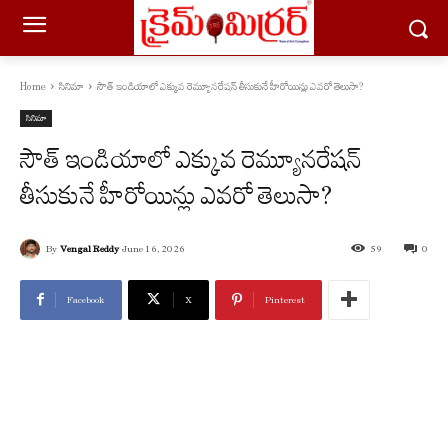
Home
సినిమా
సౌత్ ఇండియాలో ఎక్కువ రెమ్యూనరేషన్ తీసుకునే హీరోయిన్లు ఎవరో తెలుసా?
సినిమా
సౌత్ ఇండియాలో ఎక్కువ రెమ్యూనరేషన్
తీసుకునే హీరోయిన్లు ఎవరో తెలుసా?
By
Vengal Reddy
June 16, 2026
59
0
Facebook
X
Pinterest