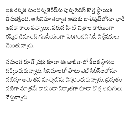
ఇక రష్మిక మందన్న కెరీర్‌ను పుష్ప సిరీస్ కొత్త స్థాయికి
తీసుకెళ్లింది. ఆ సినిమా తర్వాత ఆమెకు బాలీవుడ్‌లోనూ భారీ
అవకాశాలు వచ్చాయి. వరుస హిట్ చిత్రాల కారణంగా
రష్మిక డిమాండ్ గణనీయంగా పెరిగిందని సినీ విశ్లేషకులు
చెబుతున్నారు.
సమంత రూత్ ప్రభు కూడా ఈ జాబితాలో కీలక స్థానం
దక్కించుకున్నారు. సినిమాలతో పాటు వెబ్ సిరీస్‌లలోనూ
నటిస్తూ ఆమె తన మార్కెట్‌ను విస్తరించుకున్నారు. ప్రస్తుతం
నటిగా మాత్రమే కాకుండా నిర్మాతగా కూడా కొత్త అడుగులు
వేస్తున్నారు.