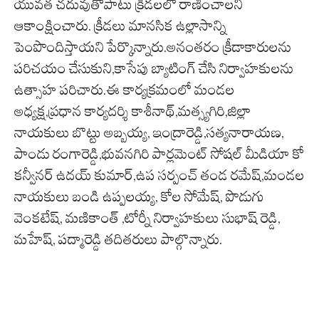
యువత చదువుతోపాటు క్రీడలలో రాణించాలని
ఆకాంక్షించారు. క్రీడలు మానసిక ఉల్లాసాన్ని
పెంపొందిస్తాయని పేర్కొన్నారు.అనంతరం క్రీడాకారులను
పరిచయం చేసుకుని,కాసేపు బ్యాటింగ్‌ చేసి నిర్వాహకులను
ఉత్సాహ పరిచారు.ఈ కార్యక్రమంలో మండల
అధ్యక్ష,ప్రధాన కార్యదర్శి కాశీనాథ్,మత్స్యగిరి,జిల్లా
నాయకులు బొట్టు అబ్బయ్య, ఇంద్రారెడ్డి,సత్యనారాయణ,
పాండు రంగారెడ్డి,భువనగిరి పార్లమెంట్ సోషల్ మీడియా కో
కన్వీనర్ ఉదయ్ కుమార్,ఉప సర్పంచ్ తండ రమేష్,మండల
నాయకులు బండి ఉప్పలయ్య, కోల సోమేష్, పొడుగు
వెంకటేష్, మణికాంత్ ,టోర్నీ నిర్వాహకులు సుభాష్ రెడ్డి,
మహేష్, పద్మారెడ్డి తదితరులు పాల్గొన్నారు.