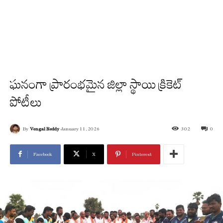
ఘనంగా ప్రారంభమైన జిల్లా స్థాయి క్రికెట్
పోటీలు
By
Vengal Reddy
January 11, 2026
302
0
Facebook
X
Pinterest