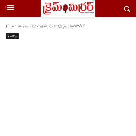
Home
తెలంగాణ
ఘనంగా ప్రారంభమైన జిల్లా స్థాయి క్రికెట్ పోటీలు
తెలంగాణ