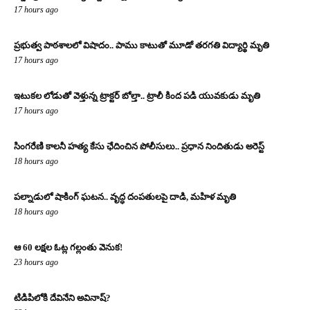
17 hours ago
ప్రభుత్వ పాఠశాలలో విషాదం.. పాము కాటుతో మూడో తరగతి విద్యార్థి మృతి
17 hours ago
ఇటుకల లోడుతో వెళ్తున్న ట్రాక్టర్ బోల్తా.. ట్రాలీ కింద పడి యువకుడు మృతి
17 hours ago
సింగరేణి కాలనీ హత్య కేసు ఛేదించిన పోలీసులు.. ప్రధాన నిందితుడు అరెస్ట్
18 hours ago
పల్నాడులో షాకింగ్ ఘటన.. వృద్ధ దంపతులపై దాడి, మహిళ మృతి
18 hours ago
ఆ 60 లక్షల ఓట్ల గల్లంతు వెనుక!
23 hours ago
టిడిపిలోకి దేవినేని అవినాష్?