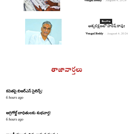
Vengal Reddy
-
August 6, 2026
తెలంగాణ
ఆత్మరక్షణలో హరీష్ రావు!
Vengal Reddy
-
August 6, 2026
తాజావార్తలు
కవితపై బిఆర్ఎస్ సైలెన్స్!
6 hours ago
అగ్రిగోల్డ్ బాధితులకు శుభవార్త!
6 hours ago