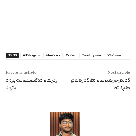
TAGS
#Telangana
Atmakuru
Cricket
Trending news
Viral news
Previous article
Next article
సన్నిధానం బయలుదేరిన అయ్యప్ప
ప్రభుత్వ విప్ బీర్ల అయిలయ్య క్యాలెండర్
స్వామి
ఆవిష్కరణ