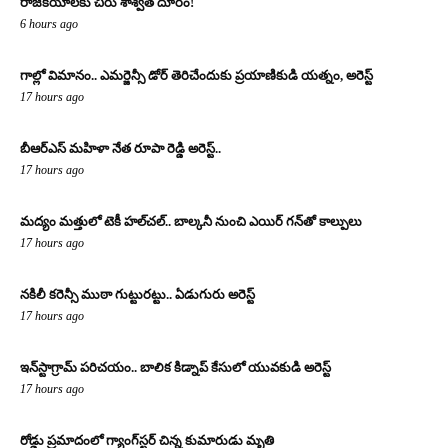
రాజకీయాలకు చిరు శాశ్వత దూరం!
6 hours ago
గాల్లో విమానం.. ఎమర్జెన్సీ డోర్ తెరిచేందుకు ప్రయాణికుడి యత్నం, అరెస్ట్
17 hours ago
బీఆర్ఎస్ మహిళా నేత రూపా రెడ్డి అరెస్ట్..
17 hours ago
మద్యం మత్తులో టెకీ హల్‌చల్.. బాల్కనీ నుంచి ఎయిర్ గన్‌తో కాల్పులు
17 hours ago
నకిలీ కరెన్సీ ముఠా గుట్టురట్టు.. ఏడుగురు అరెస్ట్
17 hours ago
ఇన్‌స్టాగ్రామ్ పరిచయం.. బాలిక కిడ్నాప్ కేసులో యువకుడి అరెస్ట్
17 hours ago
రోడ్డు ప్రమాదంలో గ్యాంగ్‌స్టర్ చిన్న కుమారుడు మృతి