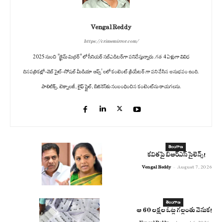
Vengal Reddy
https://crimemirror.com/
2025 నుంచి "క్రైమ్ మిర్రర్" లో సీనియర్ సబ్‌ఎడిటర్‌గా పనిచేస్తున్నారు. గత 4 ఏళ్లుగా వివిధ
దినపత్రికల్లో-వెబ్ సైట్-సోషల్ మీడియా ఆప్స్' లలో కంటెంట్ క్రియేటర్ గా పని చేసిన అనుభవం ఉంది.
పాలిటిక్స్‌, టెక్నాలజీ, లైఫ్‌ స్టైల్‌, బిజినెస్‌కు సంబంధించిన కంటెంట్‌ను రాయగలను.
తెలంగాణ
కవితపై బిఆర్ఎస్ సైలెన్స్!
Vengal Reddy
-
August 7, 2026
తెలంగాణ
ఆ 60 లక్షల ఓట్ల గల్లంతు వెనుక!