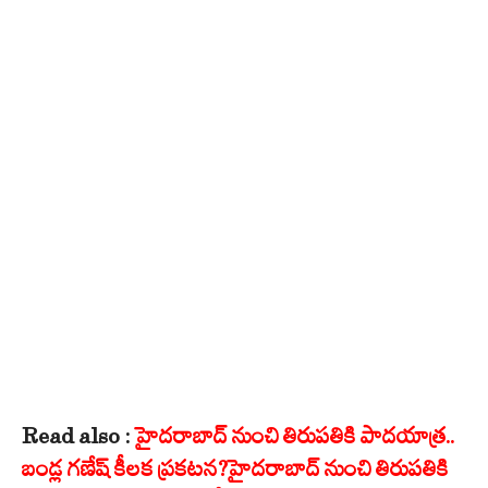
Read also :
హైదరాబాద్ నుంచి తిరుపతికి పాదయాత్ర..
బండ్ల గణేష్ కీలక ప్రకటన?హైదరాబాద్ నుంచి తిరుపతికి