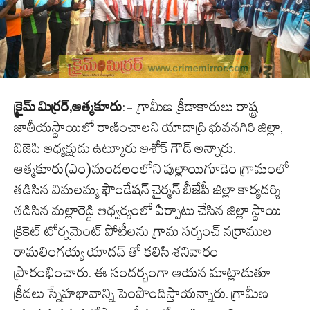
క్రైమ్ మిర్రర్,ఆత్మకూరు
:- గ్రామీణ క్రీడాకారులు రాష్ట్ర
జాతీయస్థాయిలో రాణించాలని యాదాద్రి భువనగిరి జిల్లా,
బిజెపి అధ్యక్షుడు ఉట్కూరు అశోక్ గౌడ్ అన్నారు.
ఆత్మకూరు(ఎం)మండలంలోని పుల్లాయిగూడెం గ్రామంలో
తడిసిన విమలమ్మ ఫౌండేషన్ చైర్మన్ బీజేపీ జిల్లా కార్యదర్శి
తడిసిన మల్లారెడ్డి ఆధ్వర్యంలో ఏర్పాటు చేసిన జిల్లా స్థాయి
క్రికెట్ టోర్నమెంట్ పోటీలను గ్రామ సర్పంచ్ నర్రాముల
రామలింగయ్య యాదవ్ తో కలిసి శనివారం
ప్రారంభించారు. ఈ సందర్భంగా ఆయన మాట్లాడుతూ
క్రీడలు స్నేహభావాన్ని పెంపొందిస్తాయన్నారు. గ్రామీణ