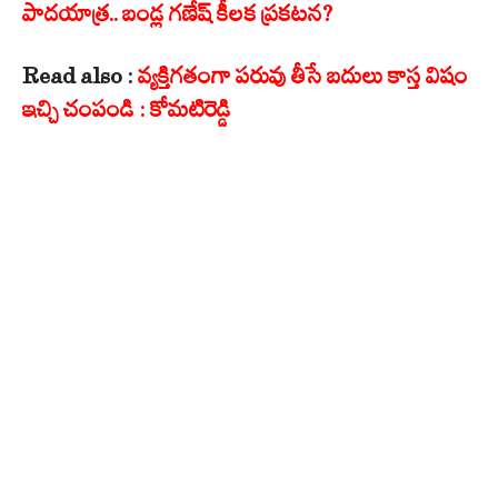
పాదయాత్ర.. బండ్ల గణేష్ కీలక ప్రకటన?
Read also :
వ్యక్తిగతంగా పరువు తీసే బదులు కాస్త విషం
ఇచ్చి చంపండి : కోమటిరెడ్డి