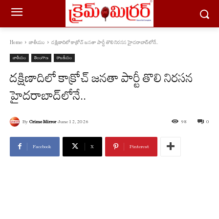
Home
జాతీయం
దక్షిణాదిలో కాక్రోచ్ జనతా పార్టీ తొలి నిరసన హైదరాబాద్‌లోనే..
జాతీయం
తెలంగాణ
రాజకీయం
దక్షిణాదిలో కాక్రోచ్ జనతా పార్టీ తొలి నిరసన
హైదరాబాద్‌లోనే..
By
Crime Mirror
June 12, 2026
98
0
Facebook
X
Pinterest