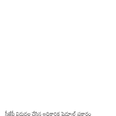
సీజేపీ విడుదల చేసిన అధికారిక షెడ్యూల్ ప్రకారం