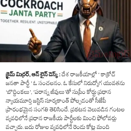
క్రైమ్ మిర్రర్, ఆన్ లైన్ డెస్క్ :
దేశ రాజకీయాల్లో ‘ కాక్రోచ్
జనతా పార్టీ ’ ఓ సంచలనం. ఓ కేసులో నిరుద్యోగ యువతను
‘బొద్దింకలు’, ‘పరాన్న జీవులు’తో సుప్రీం కోర్టు ప్రధాన
న్యాయమూర్తి జస్టిస్ సూర్యకాంత్ పోల్చడంతో సీజేపీ
ప్రారంభమైన సంగతి తెలిసిందే. ప్రకటన వెలువడిన గంటల
వ్యవధిలోనే ప్రధాన రాజకీయ పార్టీలకు మించి ఫోలోవర్లు
వచ్చారు. ఐదు రోజుల వ్యవధిలోనే రెండు కోట్ల మంది