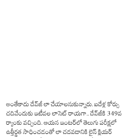
అంతేకాదు దేవ్‌జీ లా చేయాలనుకున్నారు. ఐదేళ్ల కోర్సు
చదివేందుకు ఇటీవల లాసెట్‌ రాయగా.. దేవ్‌జీకి 349వ
ర్యాంకు వచ్చింది. ఆయన ఇంటర్‌‌లో తెలుగు పరీక్షలో
ఉత్తీర్ణత సాధించడంతో లా చదవడానికి లైన్ క్లియర్