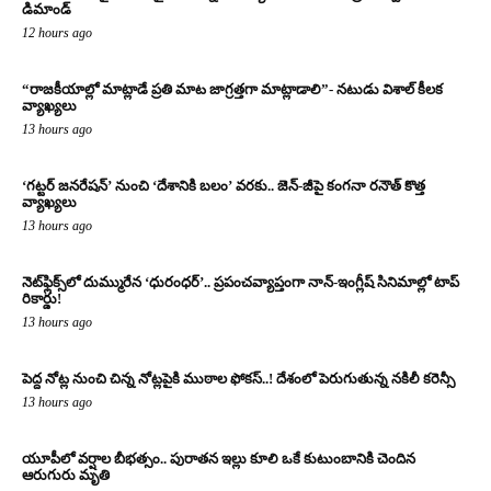
డిమాండ్
12 hours ago
“రాజకీయాల్లో మాట్లాడే ప్రతి మాట జాగ్రత్తగా మాట్లాడాలి”- నటుడు విశాల్ కీలక
వ్యాఖ్యలు
13 hours ago
‘గట్టర్ జనరేషన్’ నుంచి ‘దేశానికి బలం’ వరకు.. జెన్-జీపై కంగనా రనౌత్ కొత్త
వ్యాఖ్యలు
13 hours ago
నెట్‌ఫ్లిక్స్‌లో దుమ్మురేన ‘ధురంధర్’.. ప్రపంచవ్యాప్తంగా నాన్-ఇంగ్లీష్ సినిమాల్లో టాప్
రికార్డు!
13 hours ago
పెద్ద నోట్ల నుంచి చిన్న నోట్లపైకి ముఠాల ఫోకస్..! దేశంలో పెరుగుతున్న నకిలీ కరెన్సీ
13 hours ago
యూపీలో వర్షాల బీభత్సం.. పురాతన ఇల్లు కూలి ఒకే కుటుంబానికి చెందిన
ఆరుగురు మృతి