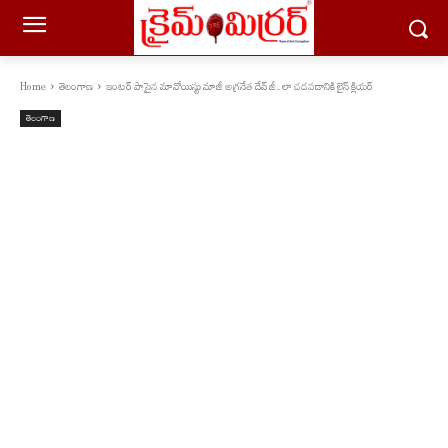
Home
తెలంగాణ
ఇంటర్ పాసైన మావోయిస్టు మాజీ అగ్రనేత దేవ్ జీ.. లా చదవడానికి లైన్ క్లియర్
తెలంగాణ