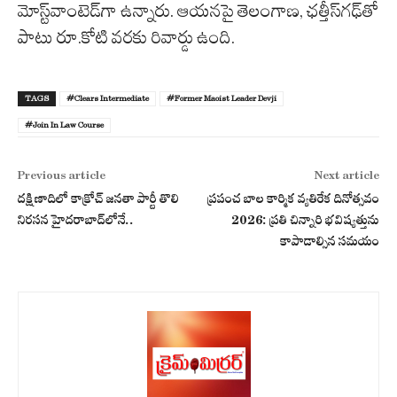
మోస్ట్‌వాంటెడ్‌గా ఉన్నారు. ఆయనపై తెలంగాణ, ఛత్తీస్‌గఢ్‌తో
పాటు రూ.కోటి వరకు రివార్డు ఉంది.
TAGS
#Clears Intermediate
#Former Maoist Leader Devji
#Join In Law Course
Previous article
Next article
దక్షిణాదిలో కాక్రోచ్ జనతా పార్టీ తొలి
ప్రపంచ బాల కార్మిక వ్యతిరేక దినోత్సవం
నిరసన హైదరాబాద్‌లోనే..
2026: ప్రతి చిన్నారి భవిష్యత్తును
కాపాడాల్సిన సమయం