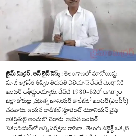
క్రైమ్ మిర్రర్, ఆన్ లైన్ డెస్క్ :
తెలంగాణలో మావోయిస్టు
మాజీ అగ్రనేత తిప్పిరి తిరుపతి ఎలియాస్‌ దేవ్‌జీ మొత్తానికి
ఇంటర్ ఉత్తీర్ణులయ్యారు. దేవ్‌జీ 1980-82లో జగిత్యాల
జిల్లా కోరుట్ల ప్రభుత్వ జూనియర్‌ కాలేజీలో ఇంటర్‌(ఎంపీసీ)
చదివారు. ఆయన రాడికల్‌ స్టూడెంట్‌ యూనియన్‌ వైపు
ఆకర్షితులై అందులో చేరారు. ఆయన ఇంటర్
సెకండియర్‌లో అన్ని పరీక్షలు రాసినా.. తెలుగు సబ్జెక్ట్ ఒక్కటి