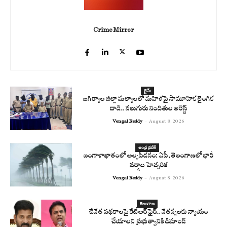
Crime Mirror
క్రైమ్
జగిత్యాల జిల్లా మల్యాలలో మహిళపై సామూహిక లైంగిక
దాడి.. నలుగురు నిందితుల అరెస్ట్
Vengal Reddy
-
August 8, 2026
ఆంధ్ర ప్రదేశ్
బంగాళాఖాతంలో అల్పపీడనం: ఏపీ, తెలంగాణలో భారీ
వర్షాల హెచ్చరిక
Vengal Reddy
-
August 8, 2026
తెలంగాణ
చేనేత పథకాలపై కేటీఆర్ ఫైర్.. నేతన్నలకు న్యాయం
చేయాలని ప్రభుత్వానికి డిమాండ్