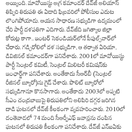
అయ్యింది. మావోయిస్టు అగ్ర కమాండర్‌ దేవ్‌జీ అలియాస్‌
తిప్పిరి తిరుపతి ఈ ఏడాది ఫిబ్రవరిలో పోలీసుల ఎదుట
లొంగిపోయాడు. ఆయన సాధారణ సభ్యుడిగా ఉద్యమంలో
చేరి పార్టీ దళపతిగా ఎదిగారు. దేవ్‌జీది జగిత్యాల జిల్లా
కోరుట్ల కాగా.. ఇంటర్‌ సెకండియర్‌లోనే పీపుల్స్‌వార్‌లో
చేరారు. గడ్చిరోలిలో దళ సభ్యుడిగా, ఆ తర్వాత ఏరియా,
డివిజినల్‌ కమాండర్‌గా పనిచేశారు. 2001లో మావోయిస్టు
పార్టీ సెంట్రల్‌ కమిటీ, సెంట్రల్‌ మిలిటరీ కమిషన్‌కు
ఇంఛార్జ్‌గా పనిచేశారు. అంతేకాదు సీఆర్‌బీ (సెంట్రల్‌
రీజినల్‌ బ్యూరో)ను గైడ్ చేశారు. పొలిట్‌ బ్యూరోలో
సభ్యుడిగానూ కొనసాగారు. అంతేకాదు 2003లో అప్పటి
సీఎం చంద్రబాబుపై తిరుపతిలోని అలిపిరి దగ్గర జరిగిన
దాడి ఘటనలో దేవ్‌జీ కీలకంగా వ్యవహరించారు. 2010లో
దంతెవాడలో 74 మంది సీఆర్పీఎఫ్‌ జవాన్లను చంపిన
ఘటనలో తిరుపతి కీలకంగా పనిచేశారు. దేవ్‌జీ ఎన్‌ఐఏకు