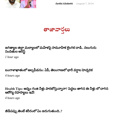
Jyothi Alishetti
-
August 7, 2026
తాజావార్తలు
జగిత్యాల జిల్లా మల్యాలలో మహిళపై సామూహిక లైంగిక దాడి.. నలుగురు
నిందితుల అరెస్ట్
1 hour ago
బంగాళాఖాతంలో అల్పపీడనం: ఏపీ, తెలంగాణలో భారీ వర్షాల హెచ్చరిక
4 hours ago
Health Tips: అన్నం గంజి నీళ్లు పారబోస్తున్నారా? పెద్దలు తాగిన ఈ నీళ్లు లో దాగిన
ఆరోగ్య రహస్యాలు ఇవే!
4 hours ago
జీడిపప్పు తింటే శరీరంలో ఏం జరుగుతుంది..?