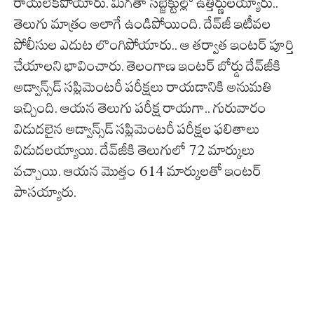
రాయలేకపోయారు. మిగతా సబ్జెక్టుల్లో ఉత్తీర్ణులయ్యారు..
తెలుగు మాత్రం అలాగే ఉండిపోయింది. దేవ్‌జీ ఇటీవల
పోలీసుల ఎదుట లొంగిపోయారు.. ఆ తర్వాత ఇంటర్‌ పూర్తి
చేయాలని భావించారు. తెలంగాణ ఇంటర్ బోర్డు దేవ్‌జీకి
అడ్వాన్స్‌డ్‌ సప్లిమెంటరీ పరీక్షలు రాయడానికి అనుమతి
ఇచ్చింది. ఆయన తెలుగు పరీక్ష రాయగా.. గురువారం
విడుదలైన అడ్వాన్స్‌డ్ సప్లిమెంటరీ పరీక్షల ఫలితాలు
విడుదలయ్యాయి. దేవ్‌జీకి తెలుగులో 72 మార్కులు
వచ్చాయి. ఆయన మొత్తం 614 మార్కులతో ఇంటర్‌
పాసయ్యారు.