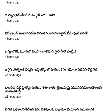
4 hours ago
ది ప్యారడైజ్ టీజర్ దుమ్మురేపింది… కానీ!
4 hours ago
ఏపీ బ్రాండ్ అంబాసిడర్‌గా చిరంజీవి..ఇదే మెగాస్టార్ టీమ్ ఫుల్ క్లారిటీ!
4 hours ago
బన్నీ-లోకేష్ మూవీలో విలన్‌గా బాలీవుడ్ స్టార్ హీరో ఎంట్రీ..!
4 hours ago
జస్టిస్ యశ్వంత్ వర్మకు సుప్రీంకోర్టులో ఊరట.. కేసు నమోదు పిటిషన్ కొట్టివేత
12 hours ago
డాబర్‌కు ఢిల్లీ హైకోర్టు ఊరట.. ‘100 శాతం’ క్లెయిమ్స్‌పై ఎఫ్‌ఎస్‌ఎస్‌ఏఐ ఆదేశాలకు
తాత్కాలిక స్టే
12 hours ago
చేనేత పథకాలపై కేటీఆర్ ఫైర్.. నేతన్నలకు న్యాయం చేయాలని ప్రభుత్వానికి