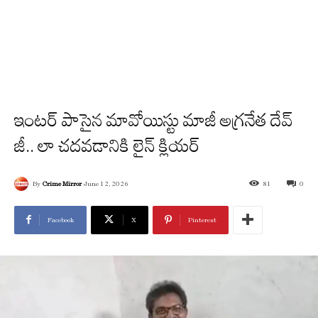
ఇంటర్ పాసైన మావోయిస్టు మాజీ అగ్రనేత దేవ్
జీ.. లా చదవడానికి లైన్ క్లియర్
By
Crime Mirror
June 12, 2026
81
0
Facebook
X
Pinterest