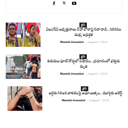
క్రైమ్
ఏఐఎస్‌ఏ అధ్యక్షురాలు నేహా బోరాపై సిరా దాడి.. నిరసనల
మధ్య ఉద్రిక్తత
Bharath Journalist
-
August 7, 2026
క్రైమ్
తిరుమల ఘాట్ రోడ్డులో విషాదం.. ప్రమాదంలో భక్తుడు
మృతి
Bharath Journalist
-
August 7, 2026
క్రైమ్
ఇద్దరు గిరిజన బాలికలపై అఘాయిత్యం.. ముగ్గురు అరెస్ట్
Bharath Journalist
-
August 7, 2026