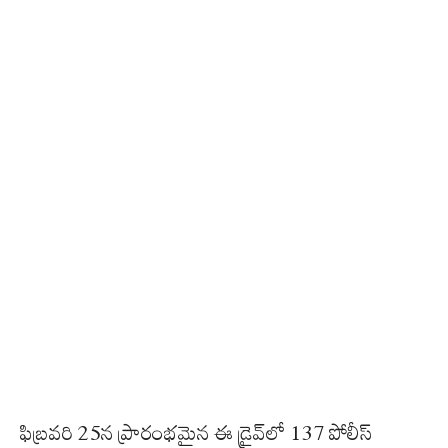
ఫిబ్రవరి 25న ప్రారంభమైన ఈ డ్రైవ్‌లో 137 పోలీస్