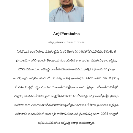
Anji Peraboina
http://www.crimemirror.com
పేరబోయిన ఆంజనేయులు ప్రస్తుతం క్రైమ్ మిర్రర్ తెలుగు దినపత్రికలో సీనియర్ డిజిటల్ కంటెంట్
ప్రొడ్యూసర్‌గా పనిచేస్తున్నారు. తెలంగాణకు సంబంధించిన తాజా వార్తలు, ప్రభుత్వ పథకాల అప్డేట్లు,
మౌలిక సదుపాయాల అభివృద్ధి, రాజకీయ పరిణామాలు మరియు ప్రత్యేక కథనాలను సమగ్రంగా
అందిస్తున్నారు. జర్నలిజం రంగంలో 7 సంవత్సరాలకు పైగా అనుభవం కలిగిన ఆయన, గతంలో ప్రముఖ
మీడియా సంస్థల్లో రాష్ట్ర వార్తలు మరియు రాజకీయ విశ్లేషణలు రాశారు. క్షేత్రస్థాయిలో రాజకీయ సర్వేల్లో
పాల్గొన్న అనుభవంతో పాటు, క్రైమ్ ఇన్వెస్టిగేషన్ మరియు పరిశోధనాత్మక జర్నలిజంలో ప్రత్యేక నైపుణ్యం
సంపాదించారు. తెలంగాణ రాజకీయ పరిణామాలపై లోతైన అవగాహనతో పాటు, ప్రజలకు నమ్మకమైన
సమాచారం అందించడంలో అంజి కృషి కొనసాగుతోంది. తన ప్రతిభకు గుర్తింపుగా, 2025 ఆగస్టులో
ఉత్తమ పనితీరు కోసం జర్నలిస్టు అవార్డు అందుకున్నారు.