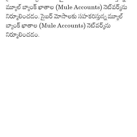
మ్యూల్ బ్యాంక్ ఖాతాల (Mule Accounts) నెట్‌వర్క్‌ను
నిర్మూలించడం. సైబర్ మోసాలకు సహకరిస్తున్న మ్యూల్
బ్యాంక్ ఖాతాల (Mule Accounts) నెట్‌వర్క్‌ను
నిర్మూలించడం.