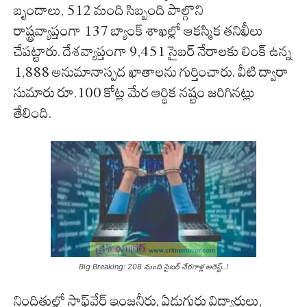
బృందాలు, 512 మంది సిబ్బంది పాల్గొని
రాష్ట్రవ్యాప్తంగా 137 బ్యాంక్ శాఖల్లో ఆకస్మిక తనిఖీలు
చేపట్టారు. దేశవ్యాప్తంగా 9,451 సైబర్ నేరాలకు లింక్ ఉన్న
1,888 అనుమానాస్పద ఖాతాలను గుర్తించారు. వీటి ద్వారా
సుమారు రూ.100 కోట్ల మేర ఆర్థిక నష్టం జరిగినట్లు
తేలింది.
Big Breaking: 208 మంది సైబర్ నేరగాళ్ల అరెస్ట్..!
నిందితుల్లో సాఫ్ట్‌వేర్ ఇంజనీర్లు, ఏడుగురు విద్యార్థులు,