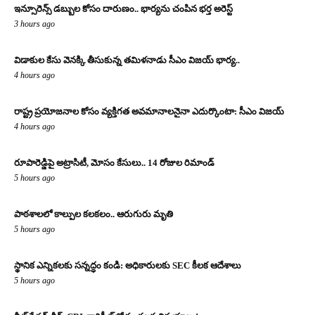
ఇన్సూరెన్స్ డబ్బుల కోసం దారుణం.. భార్యను చంపిన భర్త అరెస్ట్
3 hours ago
విడాకుల కేసు వెనక్కి తీసుకున్న తమిళనాడు సీఎం విజయ్ భార్య..
4 hours ago
రాష్ట్ర ప్రయోజనాల కోసం వ్యక్తిగత అవమానాలనైనా ఎదుర్కొంటా: సీఎం విజయ్
4 hours ago
రూపారెడ్డిపై అట్రాసిటీ, మోసం కేసులు.. 14 రోజుల రిమాండ్
5 hours ago
పాఠశాలలో కాల్పుల కలకలం.. ఆరుగురు మృతి
5 hours ago
స్థానిక ఎన్నికలకు సన్నద్ధం కండి: అధికారులకు SEC కీలక ఆదేశాలు
5 hours ago