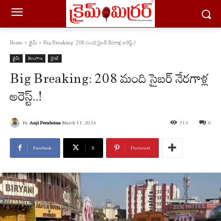
Home
క్రైమ్
Big Breaking: 208 మంది సైబర్ నేరగాళ్ల అరెస్ట్..!
క్రైమ్
తెలంగాణ
వైరల్
Big Breaking: 208 మంది సైబర్ నేరగాళ్ల
అరెస్ట్..!
By
Anji Peraboina
March 11, 2026
313
0
Facebook
X
Pinterest