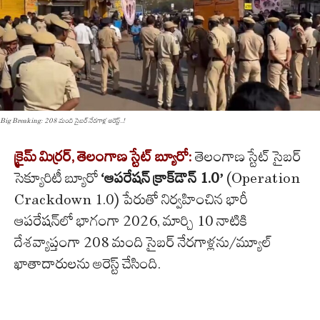
Big Breaking: 208 మంది సైబర్ నేరగాళ్ల అరెస్ట్..!
క్రైమ్
మిర్రర్
,
తెలంగాణ
స్టేట్
బ్యూరో
:
తెలంగాణ స్టేట్ సైబర్
సెక్యూరిటీ బ్యూరో
‘ఆపరేషన్ క్రాక్‌డౌన్ 1.0’
(Operation
Crackdown 1.0) పేరుతో నిర్వహించిన భారీ
ఆపరేషన్‌లో భాగంగా 2026, మార్చి 10 నాటికి
దేశవ్యాప్తంగా 208 మంది సైబర్ నేరగాళ్లను/మ్యూల్
ఖాతాదారులను అరెస్ట్ చేసింది.