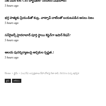
నీట్ పేపర్ లీక్: CBI చార్జిషీట్‌లో సంచలన విషయాలు!
5 hours ago
భర్త హత్యకు ప్రియుడితో కుట్ర.. వాట్సాప్ చాట్‌లతో బయటపడిన అసలు నిజం
5 hours ago
సన్‌రైజర్స్ హైదరాబాద్ పూర్తి స్థాయి కెప్టెన్‌గా ఇషాన్ కిషన్?
5 hours ago
ఆలయ పునర్నిర్మాణంపై అర్చకుల స్పష్టత..!
5 hours ago