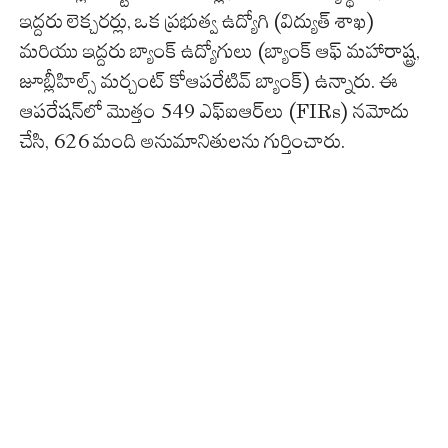
ఇద్దరు లెక్చరర్లు, ఒక ప్రభుత్వ ఉద్యోగి (విద్యుత్ శాఖ)
మరియు ఇద్దరు బ్యాంక్ ఉద్యోగులు (బ్యాంక్ ఆఫ్ మహారాష్ట్ర,
జూబ్లీహిల్స్ మర్చంట్ కోఆపరేటివ్ బ్యాంక్) ఉన్నారు. ఈ
ఆపరేషన్‌లో మొత్తం 549 ఎఫ్‌ఐఆర్‌లు (FIRs) నమోదు
చేసి, 626 మంది అనుమానితులను గుర్తించారు.