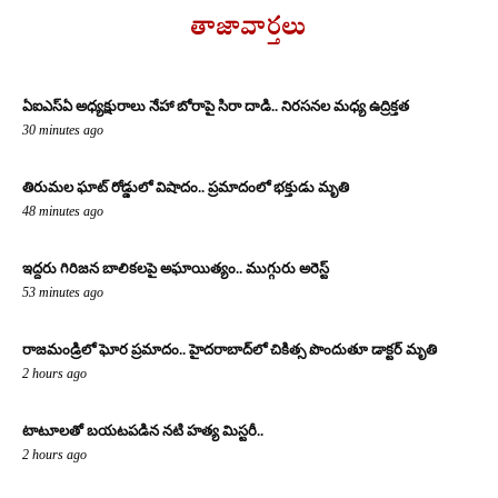
తాజావార్తలు
ఏఐఎస్‌ఏ అధ్యక్షురాలు నేహా బోరాపై సిరా దాడి.. నిరసనల మధ్య ఉద్రిక్తత
30 minutes ago
తిరుమల ఘాట్ రోడ్డులో విషాదం.. ప్రమాదంలో భక్తుడు మృతి
48 minutes ago
ఇద్దరు గిరిజన బాలికలపై అఘాయిత్యం.. ముగ్గురు అరెస్ట్
53 minutes ago
రాజమండ్రిలో ఘోర ప్రమాదం.. హైదరాబాద్‌లో చికిత్స పొందుతూ డాక్టర్ మృతి
2 hours ago
టాటూలతో బయటపడిన నటి హత్య మిస్టరీ..
2 hours ago