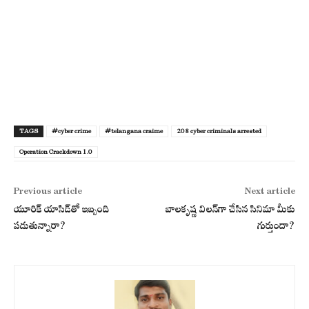
TAGS
#cyber crime
#telangana craime
208 cyber criminals arrested
Operation Crackdown 1.0
Previous article
Next article
యూరిక్ యాసిడ్‌తో ఇబ్బంది
బాలకృష్ణ విలన్‌గా చేసిన సినిమా మీకు
పడుతున్నారా?
గుర్తుందా?