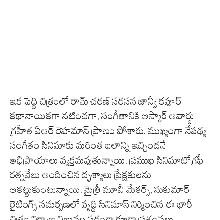
ఇక పెద్ది చిత్రంలో రామ్ చరణ్ సరసన జాన్వీ కపూర్
కథానాయికగా నటించగా, సంగీతానికి ఆస్కార్ అవార్డు
గ్రహీత ఏఆర్ రెహమాన్ ప్రాణం పోశారు. ముఖ్యంగా నేపథ్య
సంగీతం సినిమాకు మరింత బలాన్ని ఇచ్చిందనే
అభిప్రాయాలు వ్యక్తమవుతున్నాయి. ప్రముఖ సినిమాటోగ్రఫీ
రత్నవేలు అందించిన దృశ్యాలు ప్రేక్షకులను
ఆకట్టుకుంటున్నాయి. మైత్రీ మూవీ మేకర్స్, సుకుమార్
రైటింగ్స్ సమర్పణలో వృద్ధి సినిమాస్ నిర్మించిన ఈ భారీ
చిత్రం నిర్మాణ విలువల పరంగా కూడా ప్రశంసలు