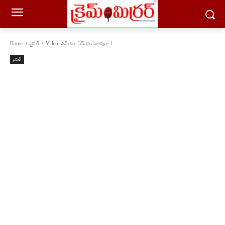
Home
వైరల్
Video: సేమ్ టూ సేమ్ దింపేశావుగా..!
వైరల్