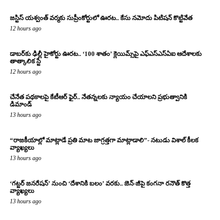
జస్టిస్ యశ్వంత్ వర్మకు సుప్రీంకోర్టులో ఊరట.. కేసు నమోదు పిటిషన్ కొట్టివేత
12 hours ago
డాబర్‌కు ఢిల్లీ హైకోర్టు ఊరట.. ‘100 శాతం’ క్లెయిమ్స్‌పై ఎఫ్‌ఎస్‌ఎస్‌ఏఐ ఆదేశాలకు
తాత్కాలిక స్టే
12 hours ago
చేనేత పథకాలపై కేటీఆర్ ఫైర్.. నేతన్నలకు న్యాయం చేయాలని ప్రభుత్వానికి
డిమాండ్
13 hours ago
“రాజకీయాల్లో మాట్లాడే ప్రతి మాట జాగ్రత్తగా మాట్లాడాలి”- నటుడు విశాల్ కీలక
వ్యాఖ్యలు
13 hours ago
‘గట్టర్ జనరేషన్’ నుంచి ‘దేశానికి బలం’ వరకు.. జెన్-జీపై కంగనా రనౌత్ కొత్త
వ్యాఖ్యలు
13 hours ago