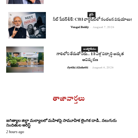
క్రైమ్
నీట్ పేపర్ లీక్: CBI చార్జిషీట్‌లో సంచలన విషయాలు!
Vengal Reddy
-
August 7, 2026
అంతర్జాతీయం
గాలిలోని తేమతో నీరు.. 13 ఏళ్ల విద్యార్థి అద్భుత
ఆవిష్కరణ
Jyothi Alishetti
-
August 6, 2026
తాజావార్తలు
జగిత్యాల జిల్లా మల్యాలలో మహిళపై సామూహిక లైంగిక దాడి.. నలుగురు
నిందితుల అరెస్ట్
2 hours ago