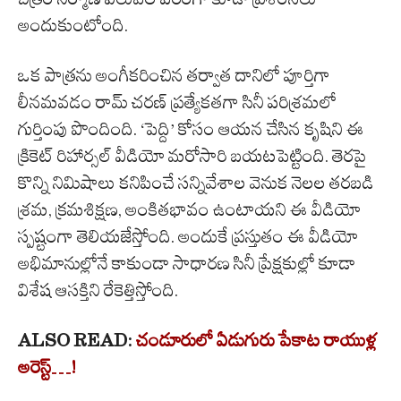
అందుకుంటోంది.
ఒక పాత్రను అంగీకరించిన తర్వాత దానిలో పూర్తిగా
లీనమవడం రామ్ చరణ్ ప్రత్యేకతగా సినీ పరిశ్రమలో
గుర్తింపు పొందింది. ‘పెద్ది’ కోసం ఆయన చేసిన కృషిని ఈ
క్రికెట్ రిహార్సల్ వీడియో మరోసారి బయటపెట్టింది. తెరపై
కొన్ని నిమిషాలు కనిపించే సన్నివేశాల వెనుక నెలల తరబడి
శ్రమ, క్రమశిక్షణ, అంకితభావం ఉంటాయని ఈ వీడియో
స్పష్టంగా తెలియజేస్తోంది. అందుకే ప్రస్తుతం ఈ వీడియో
అభిమానుల్లోనే కాకుండా సాధారణ సినీ ప్రేక్షకుల్లో కూడా
విశేష ఆసక్తిని రేకెత్తిస్తోంది.
ALSO READ:
చండూరులో ఏడుగురు పేకాట రాయుళ్ల
అరెస్ట్…!