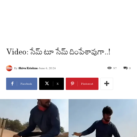
Video: సేమ్ టూ సేమ్ దింపేశావుగా..!
By
Shiva Krishna
June 6, 2026
97
0
Facebook
X
Pinterest