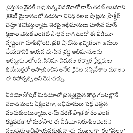
ప్రస్తుతం వైరల్ అవుతున్న వీడియోలో రామ్ చరణ్ అభిమాని
క్రికెట్ మైదానంలో వరుసగా వివిధ రకాల షాట్లను ప్రాక్టీస్
చేస్తూ కనిపిస్తున్నారు. తెరపై అభిమానులు చూసిన మాస్
క్షణాల వెనుక ఎంతటి సాధన దాగి ఉందో ఈ వీడియో
స్పష్టంగా చూపిస్తోంది. ప్రతి షాట్‌ను ఖచ్చితంగా అమలు
చేయడానికి ఆయన చూపిన శ్రద్ధ అభిమానులను
ఆకట్టుకుంటోంది. సినిమా విడుదల తర్వాత ప్రేక్షకులు
థియేటర్లలో ఆస్వాదించిన అనేక క్రికెట్ సన్నివేశాల మూలం
ఈ రిహార్సల్స్ అని చెప్పవచ్చు.
వీడియో సోషల్ మీడియాలో ప్రత్యక్షమైన కొద్ది గంటల్లోనే
వేలాది మంది వీక్షించగా, అభిమానులు పెద్ద ఎత్తున
పంచుకుంటున్నారు. రామ్ చరణ్ పాత్ర కోసం ఎంత
కష్టపడతారో మరోసారి ఈ వీడియో నిరూపించిందని
పలువురు అభిప్రాయపడుతున్నారు. ముఖ్యంగా ‘రంగస్థలం’