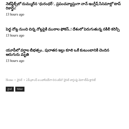
నెట్‌ఫ్లిక్స్‌లో దుమ్మురేన ‘ధురంధర్’.. ప్రపంచవ్యాప్తంగా నాన్-ఇంగ్లీష్ సినిమాల్లో టాప్
రికార్డు!
13 hours ago
పెద్ద నోట్ల నుంచి చిన్న నోట్లపైకి ముఠాల ఫోకస్..! దేశంలో పెరుగుతున్న నకిలీ కరెన్సీ
13 hours ago
యూపీలో వర్షాల బీభత్సం.. పురాతన ఇల్లు కూలి ఒకే కుటుంబానికి చెందిన
ఆరుగురు మృతి
13 hours ago