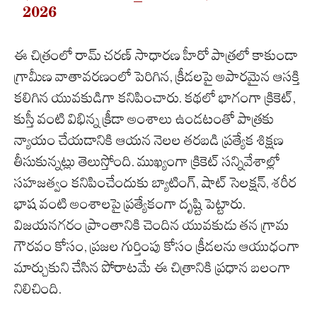
2026
ఈ చిత్రంలో రామ్ చరణ్ సాధారణ హీరో పాత్రలో కాకుండా
గ్రామీణ వాతావరణంలో పెరిగిన, క్రీడలపై అపారమైన ఆసక్తి
కలిగిన యువకుడిగా కనిపించారు. కథలో భాగంగా క్రికెట్,
కుస్తీ వంటి విభిన్న క్రీడా అంశాలు ఉండటంతో పాత్రకు
న్యాయం చేయడానికి ఆయన నెలల తరబడి ప్రత్యేక శిక్షణ
తీసుకున్నట్లు తెలుస్తోంది. ముఖ్యంగా క్రికెట్ సన్నివేశాల్లో
సహజత్వం కనిపించేందుకు బ్యాటింగ్, షాట్ సెలక్షన్, శరీర
భాష వంటి అంశాలపై ప్రత్యేకంగా దృష్టి పెట్టారు.
విజయనగరం ప్రాంతానికి చెందిన యువకుడు తన గ్రామ
గౌరవం కోసం, ప్రజల గుర్తింపు కోసం క్రీడలను ఆయుధంగా
మార్చుకుని చేసిన పోరాటమే ఈ చిత్రానికి ప్రధాన బలంగా
నిలిచింది.