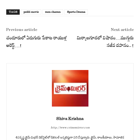
TAGS
peddi movie
ram charan
Sports Drama
Previous article
Next article
చండూరులో ఏడుగురు పేకాట రాయుళ్ల
మిర్యాలగూడలో విషాదం…ముగ్గురు
అరెస్ట్…!
సజీవ దహనం..!
Shiva Krishna
http://www.crimemirror.com
శివకృష్ణ క్రైమ్ మిర్రర్ వెబ్‌సైట్‌లో డిజిటల్ జర్నలిస్టుగా పని చేస్తున్నారు. క్రైమ్, రాజకీయాలు, సామాజిక