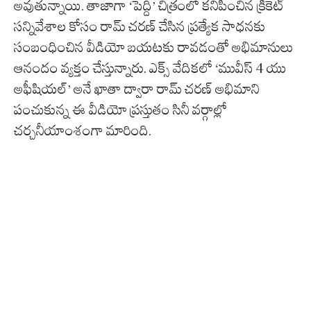
అవుతున్నాయి. తాజాగా ‘పెద్ది’ చిత్రంలో కనిపించిన క్రికెట్
సన్నివేశాల కోసం రామ్ చరణ్ చేసిన ప్రత్యేక సాధనకు
సంబంధించిన వీడియో బయటకు రావడంతో అభిమానులు
ఆనందం వ్యక్తం చేస్తున్నారు. ఎక్స్ వేదికలో ‘మువీస్ 4 యు
అఫీషియల్’ అనే ఖాతా ద్వారా రామ్ చరణ్ అభిమాని
పంచుకున్న ఈ వీడియో ప్రస్తుతం సినీ వర్గాల్లో
చర్చనీయాంశంగా మారింది.