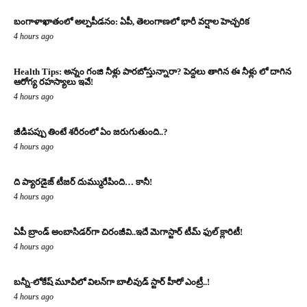
బంగాళాఖాతంలో అల్పపీడనం: ఏపీ, తెలంగాణలో భారీ వర్షాల హెచ్చరిక
4 hours ago
Health Tips: అన్నం గంజి నీళ్లు పారబోస్తున్నారా? పెద్దలు తాగిన ఈ నీళ్లు లో దాగిన
ఆరోగ్య రహస్యాలు ఇవే!
4 hours ago
జీడిపప్పు తింటే శరీరంలో ఏం జరుగుతుంది..?
4 hours ago
ది ప్యారడైజ్ టీజర్ దుమ్మురేపింది… కానీ!
4 hours ago
ఏపీ బ్రాండ్ అంబాసిడర్‌గా చిరంజీవి..ఇదే మెగాస్టార్ టీమ్ ఫుల్ క్లారిటీ!
4 hours ago
బన్నీ-లోకేష్ మూవీలో విలన్‌గా బాలీవుడ్ స్టార్ హీరో ఎంట్రీ..!
4 hours ago