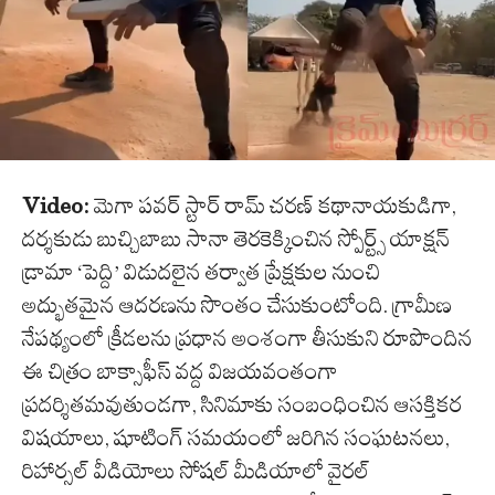
Video:
మెగా పవర్ స్టార్ రామ్ చరణ్ కథానాయకుడిగా,
దర్శకుడు బుచ్చిబాబు సానా తెరకెక్కించిన స్పోర్ట్స్ యాక్షన్
డ్రామా ‘పెద్ది’ విడుదలైన తర్వాత ప్రేక్షకుల నుంచి
అద్భుతమైన ఆదరణను సొంతం చేసుకుంటోంది. గ్రామీణ
నేపథ్యంలో క్రీడలను ప్రధాన అంశంగా తీసుకుని రూపొందిన
ఈ చిత్రం బాక్సాఫీస్ వద్ద విజయవంతంగా
ప్రదర్శితమవుతుండగా, సినిమాకు సంబంధించిన ఆసక్తికర
విషయాలు, షూటింగ్ సమయంలో జరిగిన సంఘటనలు,
రిహార్సల్ వీడియోలు సోషల్ మీడియాలో వైరల్