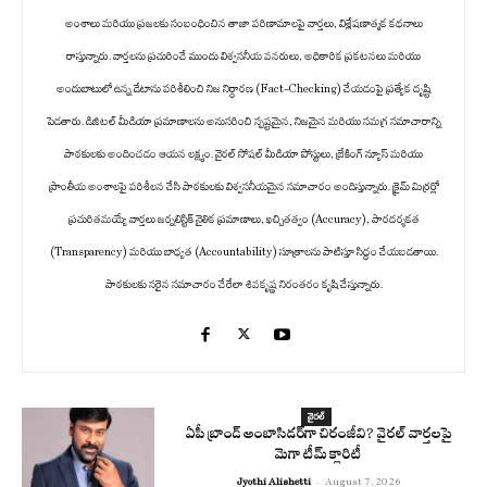
అంశాలు మరియు ప్రజలకు సంబంధించిన తాజా పరిణామాలపై వార్తలు, విశ్లేషణాత్మక కథనాలు
రాస్తున్నారు. వార్తలను ప్రచురించే ముందు విశ్వసనీయ వనరులు, అధికారిక ప్రకటనలు మరియు
అందుబాటులో ఉన్న డేటాను పరిశీలించి నిజ నిర్ధారణ (Fact-Checking) చేయడంపై ప్రత్యేక దృష్టి
పెడతారు. డిజిటల్ మీడియా ప్రమాణాలను అనుసరించి స్పష్టమైన, నిజమైన మరియు సమగ్ర సమాచారాన్ని
పాఠకులకు అందించడం ఆయన లక్ష్యం. వైరల్ సోషల్ మీడియా పోస్టులు, బ్రేకింగ్ న్యూస్ మరియు
ప్రాంతీయ అంశాలపై పరిశీలన చేసి పాఠకులకు విశ్వసనీయమైన సమాచారం అందిస్తున్నారు. క్రైమ్ మిర్రర్లో
ప్రచురితమయ్యే వార్తలు జర్నలిస్టిక్ నైతిక ప్రమాణాలు, ఖచ్చితత్వం (Accuracy), పారదర్శకత
(Transparency) మరియు బాధ్యత (Accountability) సూత్రాలను పాటిస్తూ సిద్ధం చేయబడతాయి.
పాఠకులకు సరైన సమాచారం చేరేలా శివకృష్ణ నిరంతరం కృషి చేస్తున్నారు.
వైరల్
ఏపీ బ్రాండ్ అంబాసిడర్‌గా చిరంజీవి? వైరల్ వార్తలపై
మెగా టీమ్ క్లారిటీ
Jyothi Alishetti
-
August 7, 2026