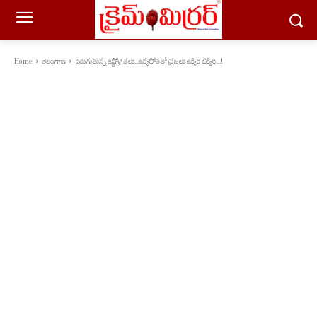
Home
తెలంగాణ
పెరుగుతున్న ఉష్ణోగ్ర‌త‌లు...ఉక్క‌పోత‌తో ప్ర‌జ‌లు ఉక్కిరి బిక్కిరి...!