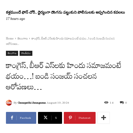
కళ్లముందే ఫోన్ చోరీ.. ధైర్యంగా దొంగను పట్టుకుని పోలీసులకు అప్పగించిన కవలలు
17 hours ago