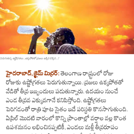
పెరుగుతున్న ఉష్ణోగ్ర‌త‌లు...ఉక్క‌పోత‌తో ప్ర‌జ‌లు ఉక్కిరి బిక్కిరి....!
హైద‌రాబాద్, క్రైమ్ మిర్ర‌ర్:
తెలంగాణ రాష్ర్టంలో రోజు
రోజుకు ఉష్ణోగ్ర‌త‌లు పెరుగుతున్నాయి. ప్ర‌జ‌లు ఉక్క‌పోత‌తో
వేడితో తీవ్ర ఇబ్బందులు ప‌డుతున్నారు. ఉద‌యం నుంచే
ఎండ తీవ్ర‌వ ఎక్కువ‌గానే క‌నిపిస్తోంది. ఉష్ణోగ్ర‌త‌లు
పెరిగ‌డంతో రాత్రి పూట సైతం ఇదే ప‌రిస్థ‌తి కొన‌సాగుతుంది.
ఏప్రిల్ మొదటి వారంలో కొన్ని ప్రాంతాల్లో వర్షాల వల్ల కొంత
ఉపశమనం లభించినప్పటికీ, ఎండలు మళ్లీ తీవ్రరూపం