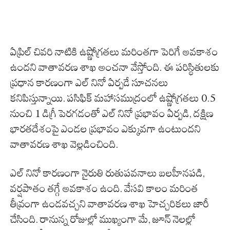
ఏప్రిల్ చివరి నాటికి ఉష్ణోగ్రతలు మరింతగా పెరిగే అవకాశం
ఉందని వాతావరణ శాఖ అంచనా వేస్తోంది. ఈ పరిస్థితులకు
ప్రధాన కారణంగా ఎల్ నినో ఏర్పడే సూచనలు
కనిపిస్తున్నాయి. పసిఫిక్ మహాసముద్రంలో ఉష్ణోగ్రతలు 0.5
నుంచి 1 డిగ్రీ పెరగడంతో ఎల్ నినో ప్రభావం ఏర్పడి, దక్షిణ
భారతదేశంపై ఎండల ప్రభావం ఎక్కువగా ఉంటుందని
వాతావరణ శాఖ వెల్లడించింది.
ఎల్ నినో కారణంగా నైరుతి రుతుపవనాలు బలహీనపడి,
వర్షపాతం తగ్గే అవకాశం ఉంది. వేసవి కాలం మరింత
తీవ్రంగా ఉండవచ్చని వాతావరణ శాఖ హెచ్చరికలు జారీ
చేసింది. రానున్న రోజుల్లో ముఖ్యంగా మే, జూన్ నెలల్లో