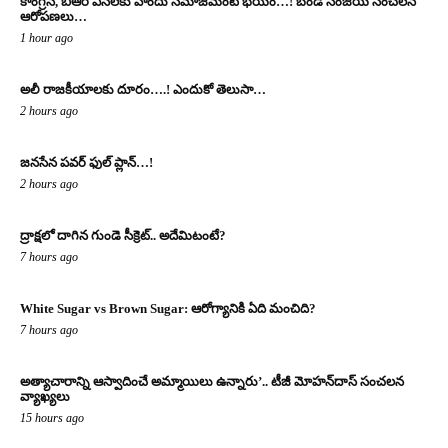
కాంగ్రెస్‌, బీఆర్ ఎస్‌ల‌కు హిందు స‌మాజ‌మంటే భ‌యం…! బండి సంజ‌య్ సంచ‌ల‌న
ఆరోప‌ణ‌లు…
1 hour ago
అలీ రాజ‌కీయాల‌కు దూరం….! ఎందుకో తెలుసా…
2 hours ago
జనసేన పవర్ ఫుల్ ప్లాన్…!
2 hours ago
ద్రాక్షలో దాగిన గుండె సీక్రెట్.. అదేమిటంటే?
7 hours ago
White Sugar vs Brown Sugar: ఆరోగ్యానికి ఏది మంచిది?
7 hours ago
అత్యాచారాన్ని ఆస్వాదించే అమ్మాయిలు ఉన్నారు’.. టీజీ మోహన్‌దాస్‌ సంచలన
వ్యాఖ్యలు
15 hours ago