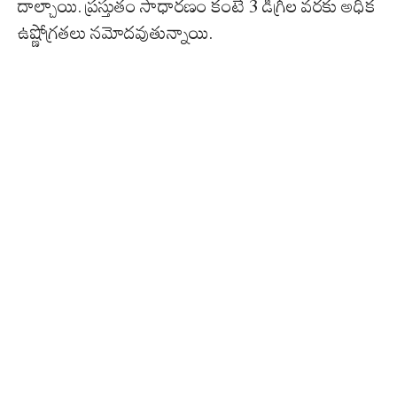
దాల్చాయి. ప్రస్తుతం సాధారణం కంటే 3 డిగ్రీల వరకు అధిక
ఉష్ణోగ్రతలు నమోదవుతున్నాయి.