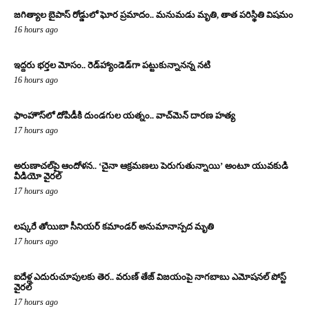
జగిత్యాల బైపాస్‌ రోడ్డులో ఘోర ప్రమాదం.. మనుమడు మృతి, తాత పరిస్థితి విషమం
16 hours ago
ఇద్దరు భర్తల మోసం.. రెడ్‌హ్యాండెడ్‌గా పట్టుకున్నానన్న నటి
16 hours ago
ఫాంహౌస్‌లో దోపిడీకి దుండగుల యత్నం.. వాచ్‌మెన్‌ దారణ హత్య
17 hours ago
అరుణాచల్‌పై ఆందోళన.. ‘చైనా ఆక్రమణలు పెరుగుతున్నాయి’ అంటూ యువకుడి
వీడియో వైరల్
17 hours ago
లష్కరే తోయిబా సీనియర్ కమాండర్ అనుమానాస్పద మృతి
17 hours ago
ఐదేళ్ల ఎదురుచూపులకు తెర.. వరుణ్ తేజ్ విజయంపై నాగబాబు ఎమోషనల్ పోస్ట్
వైరల్
17 hours ago