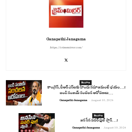
Ganapathi Janagama
https://crimemirror.com/
తెలంగాణ
కాంగ్రెస్‌, బీఆర్ ఎస్‌ల‌కు హిందు స‌మాజ‌మంటే భ‌యం…!
బండి సంజ‌య్ సంచ‌ల‌న ఆరోప‌ణ‌లు…
Ganapathi Janagama
-
August 10, 2026
తెలంగాణ
జనసేన పవర్ ఫుల్ ప్లాన్…!
Ganapathi Janagama
-
August 10, 2026