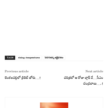
TAGS
rising-temperatures
పెరుగుతున్న ఉష్ణోగ్ర‌త‌లు
Previous article
Next article
లెంకలపల్లిలో క్రికెట్ జోరు…!
చ‌రిత్ర‌లో ఆ రోజు బ్లాక్ డే…సీఎం
చంద్ర‌బాబు….!