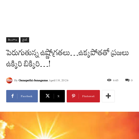
తెలంగాణ
వైరల్
పెరుగుతున్న ఉష్ణోగ్ర‌త‌లు…ఉక్క‌పోత‌తో ప్ర‌జ‌లు
ఉక్కిరి బిక్కిరి…!
By
Ganapathi Janagama
April 18, 2026
645
0
Facebook
X
Pinterest