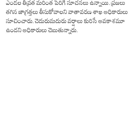
ఎండల తీవ్రత మరింత పెరిగే సూచనలు ఉన్నాయి. ప్రజలు
తగిన జాగ్రత్తలు తీసుకోవాలని వాతావరణ శాఖ అధికారులు
సూచించారు. చెదురుమదురు వర్షాలు కురిసే అవకాశమూ
ఉందని అధికారులు చెబుతున్నారు.