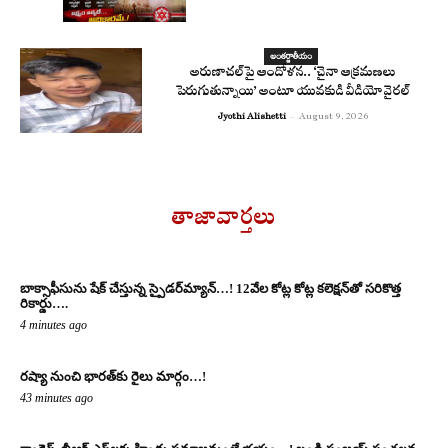
అంతర్జాతీయం
అరుణాచల్‌పై ఆందోళన.. ‘చైనా ఆక్రమణలు
పెరుగుతున్నాయి’ అంటూ యువకుడి వీడియో వైరల్
Jyothi Alishetti
-
August 9, 2026
తాజావార్తలు
బాక్సాఫీసును షేక్ చేస్తున్న స్పైడ‌ర్‌మ్యాన్‌…! 12వేల కోట్ల కోట్ల క‌లెక్ష‌న్‌తో స‌రికొత్త
రికార్డు….
4 minutes ago
రష్యా నుంచి భారత్‌కు రైలు మార్గం…!
43 minutes ago