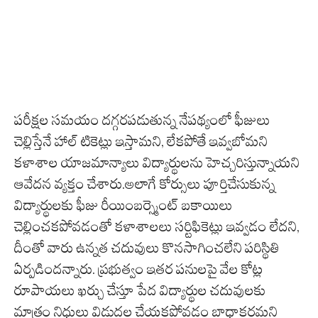
పరీక్షల సమయం దగ్గరపడుతున్న నేపథ్యంలో ఫీజులు
చెల్లిస్తేనే హాల్ టికెట్లు ఇస్తామని, లేకపోతే ఇవ్వబోమని
కళాశాల యాజమాన్యాలు విద్యార్థులను హెచ్చరిస్తున్నాయని
ఆవేదన వ్యక్తం చేశారు.అలాగే కోర్సులు పూర్తిచేసుకున్న
విద్యార్థులకు ఫీజు రీయింబర్స్మెంట్ బకాయిలు
చెల్లించకపోవడంతో కళాశాలలు సర్టిఫికెట్లు ఇవ్వడం లేదని,
దీంతో వారు ఉన్నత చదువులు కొనసాగించలేని పరిస్థితి
ఏర్పడిందన్నారు. ప్రభుత్వం ఇతర పనులపై వేల కోట్ల
రూపాయలు ఖర్చు చేస్తూ పేద విద్యార్థుల చదువులకు
మాత్రం నిధులు విడుదల చేయకపోవడం బాధాకరమని