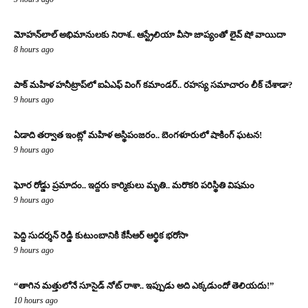
మోహన్‌లాల్ అభిమానులకు నిరాశ.. ఆస్ట్రేలియా వీసా జాప్యంతో లైవ్ షో వాయిదా
8 hours ago
పాక్ మహిళ హనీట్రాప్‌లో ఐఏఎఫ్ వింగ్ కమాండర్.. రహస్య సమాచారం లీక్ చేశాడా?
9 hours ago
ఏడాది తర్వాత ఇంట్లో మహిళ అస్థిపంజరం.. బెంగళూరులో షాకింగ్ ఘటన!
9 hours ago
ఘోర రోడ్డు ప్రమాదం.. ఇద్దరు కార్మికులు మృతి.. మరొకరి పరిస్థితి విషమం
9 hours ago
పెద్ది సుదర్శన్ రెడ్డి కుటుంబానికి కేసీఆర్ ఆర్థిక భరోసా
9 hours ago
“తాగిన మత్తులోనే సూసైడ్ నోట్ రాశా.. ఇప్పుడు అది ఎక్కడుందో తెలియదు!”
10 hours ago