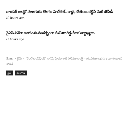
లాయర్ ఇంట్లో నలుగురు దొంగల హల్‌చల్.. కాళ్లు, చేతులు కట్టేసి మరీ దోపిడీ
10 hours ago
వైఎస్ వివేకా జయంతి సందర్భంగా సునీతా రెడ్డి కీలక వ్యాఖ్యలు..
11 hours ago