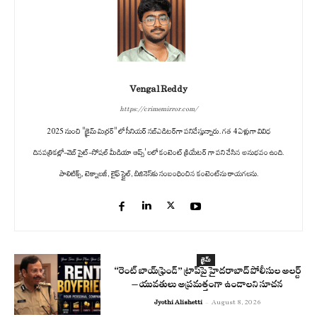
Vengal Reddy
https://crimemirror.com/
2025 నుంచి "క్రైమ్ మిర్రర్" లో సీనియర్ సబ్‌ఎడిటర్‌గా పనిచేస్తున్నారు. గత 4 ఏళ్లుగా వివిధ
దినపత్రికల్లో-వెబ్ సైట్-సోషల్ మీడియా ఆప్స్' లలో కంటెంట్ క్రియేటర్ గా పని చేసిన అనుభవం ఉంది.
పాలిటిక్స్‌, టెక్నాలజీ, లైఫ్‌ స్టైల్‌, బిజినెస్‌కు సంబంధించిన కంటెంట్‌ను రాయగలను.
క్రైమ్
“రెంట్ బాయ్‌ఫ్రెండ్” ట్రాప్‌పై హైదరాబాద్ పోలీసుల అలర్ట్
– యువతులు అప్రమత్తంగా ఉండాలని సూచన
Jyothi Alishetti
-
August 8, 2026