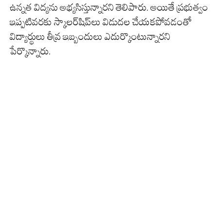
ఉన్నత విద్యను అభ్యసిస్తున్నారని తెలిపారు. అయితే ప్రభుత్వం
ఇప్పటివరకు స్కాలర్‌షిప్‌లు విడుదల చేయకపోవడంతో
విద్యార్థులు తీవ్ర ఇబ్బందులు ఎదుర్కొంటున్నారని
పేర్కొన్నారు.