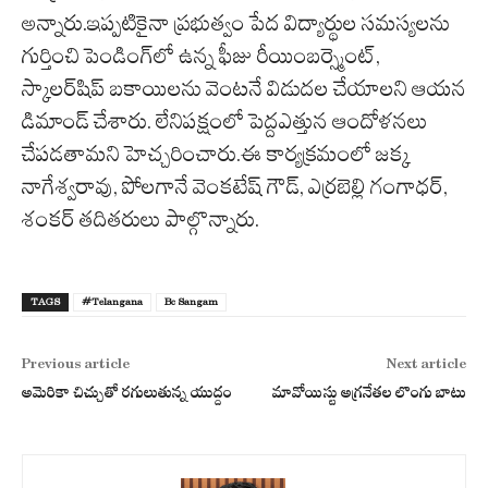
అన్నారు.ఇప్పటికైనా ప్రభుత్వం పేద విద్యార్థుల సమస్యలను
గుర్తించి పెండింగ్‌లో ఉన్న ఫీజు రీయింబర్స్మెంట్,
స్కాలర్‌షిప్ బకాయిలను వెంటనే విడుదల చేయాలని ఆయన
డిమాండ్ చేశారు. లేనిపక్షంలో పెద్దఎత్తున ఆందోళనలు
చేపడతామని హెచ్చరించారు.ఈ కార్యక్రమంలో జక్క
నాగేశ్వరావు, పోలగానే వెంకటేష్ గౌడ్, ఎర్రబెల్లి గంగాధర్,
శంకర్ తదితరులు పాల్గొన్నారు.
TAGS
#Telangana
Bc Sangam
Previous article
Next article
అమెరికా చిచ్చుతో ర‌గులుతున్న యుద్దం
మావోయిస్టు అగ్ర‌నేత‌ల లొంగు బాటు