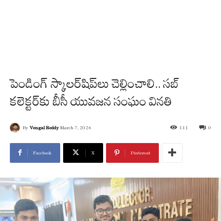
పెండింగ్ స్కాలర్‌షిప్‌లు చెల్లించాలి.. సబ్
కలెక్టర్‌కు బీసీ యువజన సంఘం వినతి
By
Vengal Reddy
March 7, 2026
111
0
Facebook
X
Pinterest