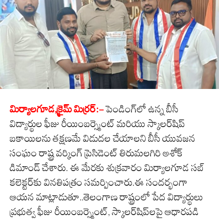
మిర్యాలగూడ,క్రైమ్ మిర్రర్:-
పెండింగ్‌లో ఉన్న బీసీ
విద్యార్థుల ఫీజు రీయింబర్స్మెంట్ మరియు స్కాలర్‌షిప్
బకాయిలను తక్షణమే విడుదల చేయాలని బీసీ యువజన
సంఘం రాష్ట్ర వర్కింగ్ ప్రెసిడెంట్ తిరుమలగిరి అశోక్
డిమాండ్ చేశారు. ఈ మేరకు శుక్రవారం మిర్యాలగూడ సబ్
కలెక్టర్‌కు వినతిపత్రం సమర్పించారు.ఈ సందర్భంగా
ఆయన మాట్లాడుతూ..తెలంగాణ రాష్ట్రంలో పేద విద్యార్థులు
ప్రభుత్వ ఫీజు రీయింబర్స్మెంట్, స్కాలర్‌షిప్‌లపై ఆధారపడి