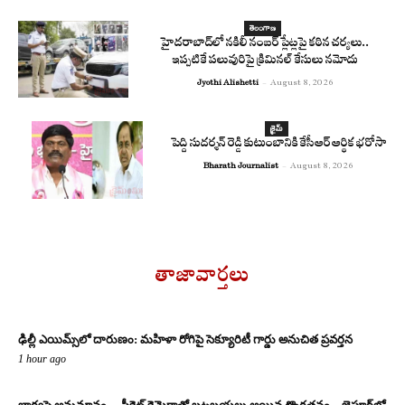
తెలంగాణ
హైదరాబాద్‌లో నకిలీ నంబర్ ప్లేట్లపై కఠిన చర్యలు..
ఇప్పటికే పలువురిపై క్రిమినల్ కేసులు నమోదు
Jyothi Alishetti
-
August 8, 2026
క్రైమ్
పెద్ది సుదర్శన్ రెడ్డి కుటుంబానికి కేసీఆర్ ఆర్థిక భరోసా
Bharath Journalist
-
August 8, 2026
తాజావార్తలు
ఢిల్లీ ఎయిమ్స్‌లో దారుణం: మహిళా రోగిపై సెక్యూరిటీ గార్డు అనుచిత ప్రవర్తన
1 hour ago