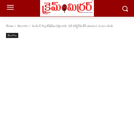
Home
తెలంగాణ
పెండింగ్ స్కాలర్‌షిప్‌లు చెల్లించాలి.. సబ్ కలెక్టర్‌కు బీసీ యువజన సంఘం వినతి
తెలంగాణ