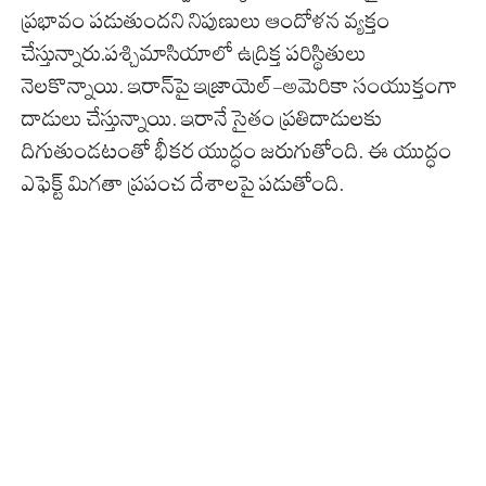
ప్రభావం పడుతుందని నిపుణులు ఆందోళన వ్యక్తం
చేస్తున్నారు.పశ్చిమాసియాలో ఉద్రిక్త పరిస్థితులు
నెలకొన్నాయి. ఇరాన్‌పై ఇజ్రాయెల్-అమెరికా సంయుక్తంగా
దాడులు చేస్తున్నాయి. ఇరానే సైతం ప్రతిదాడులకు
దిగుతుండటంతో భీకర యుద్ధం జరుగుతోంది. ఈ యుద్ధం
ఎఫెక్ట్ మిగతా ప్రపంచ దేశాలపై పడుతోంది.