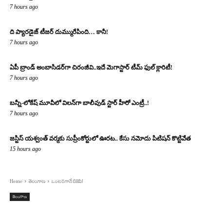
7 hours ago
ది ప్యారడైజ్ టీజర్ దుమ్మురేపింది… కానీ!
7 hours ago
ఏపీ బ్రాండ్ అంబాసిడర్‌గా చిరంజీవి..ఇదే మెగాస్టార్ టీమ్ ఫుల్ క్లారిటీ!
7 hours ago
బన్నీ-లోకేష్ మూవీలో విలన్‌గా బాలీవుడ్ స్టార్ హీరో ఎంట్రీ..!
7 hours ago
జస్టిస్ యశ్వంత్ వర్మకు సుప్రీంకోర్టులో ఊరట.. కేసు నమోదు పిటిషన్ కొట్టివేత
15 hours ago