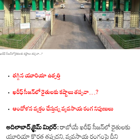
ఖ‌రీఫ్ సీజ‌న్‌లో రైతులకు క‌ష్టాలు త‌ప్ప‌వా...?
త‌గ్గిన యూరియా ఉత్ప‌త్తి
ఖ‌రీఫ్ సీజ‌న్‌లో రైతులకు క‌ష్టాలు త‌ప్ప‌వా…?
ఆందోళ‌న వ్య‌క్తం చేస్తున్న వ్య‌వ‌సాయ రంగ నిపుణులు
అదిలాబాద్,క్రైమ్ మిర్ర‌ర్:
రాబోయే ఖరీఫ్ సీజన్‌లో రైతులకు
యూరియా కొరత తప్పదని, వ్యవసాయ రంగంపై దీని