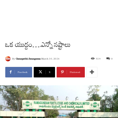
ఒక యుద్దం….ఎన్నో న‌ష్టాలు
By
Ganapathi Janagama
March 10, 2026
519
0
Facebook
X
Pinterest