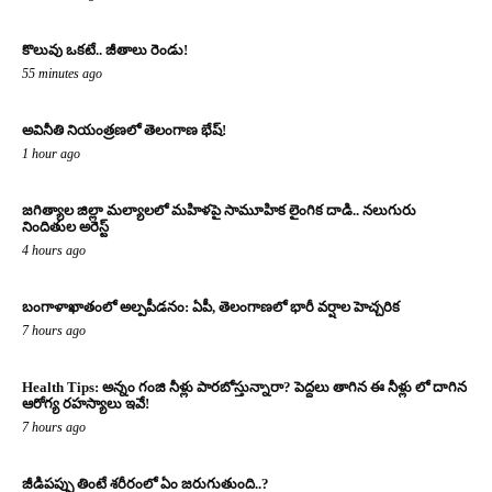
కొలువు ఒకటే.. జీతాలు రెండు!
55 minutes ago
అవినీతి నియంత్రణలో తెలంగాణ భేష్!
1 hour ago
జగిత్యాల జిల్లా మల్యాలలో మహిళపై సామూహిక లైంగిక దాడి.. నలుగురు
నిందితుల అరెస్ట్
4 hours ago
బంగాళాఖాతంలో అల్పపీడనం: ఏపీ, తెలంగాణలో భారీ వర్షాల హెచ్చరిక
7 hours ago
Health Tips: అన్నం గంజి నీళ్లు పారబోస్తున్నారా? పెద్దలు తాగిన ఈ నీళ్లు లో దాగిన
ఆరోగ్య రహస్యాలు ఇవే!
7 hours ago
జీడిపప్పు తింటే శరీరంలో ఏం జరుగుతుంది..?