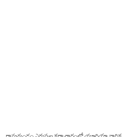
రామగుండం ఎరువుల కర్మాగారంలో యూరియా వార్షిక