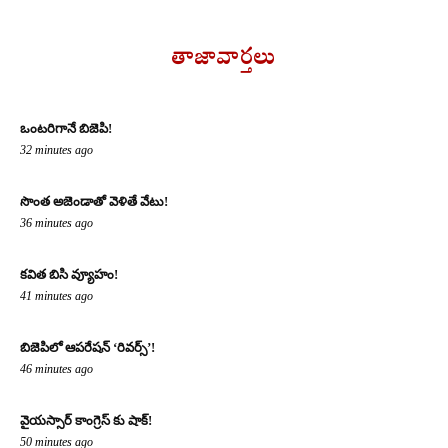
తాజావార్తలు
ఒంటరిగానే బిజెపి!
32 minutes ago
సొంత అజెండాతో వెళితే వేటు!
36 minutes ago
కవిత బిసి వ్యూహం!
41 minutes ago
బిజెపిలో ఆపరేషన్ ‘రివర్స్’!
46 minutes ago
వైయస్సార్ కాంగ్రెస్ కు షాక్!
50 minutes ago