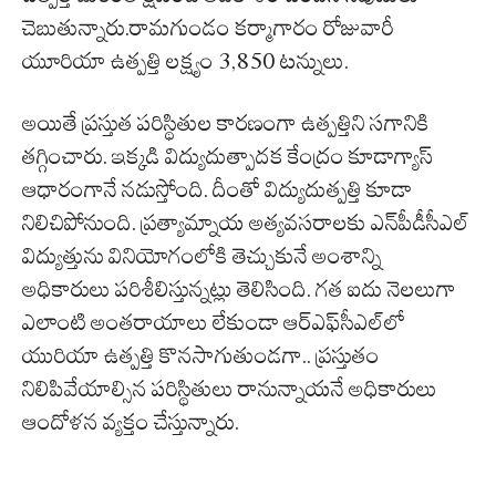
చెబుతున్నారు.రామగుండం కర్మాగారం రోజువారీ
యూరియా ఉత్పత్తి లక్ష్యం 3,850 టన్నులు.
అయితే ప్రస్తుత పరిస్థితుల కారణంగా ఉత్పత్తిని సగానికి
తగ్గించారు. ఇక్కడి విద్యుదుత్పాదక కేంద్రం కూడాగ్యాస్‌
ఆధారంగానే నడుస్తోంది. దీంతో విద్యుదుత్పత్తి కూడా
నిలిచిపోనుంది. ప్రత్యామ్నాయ అత్యవసరాలకు ఎన్‌పీడీసీఎల్‌
విద్యుత్తును వినియోగంలోకి తెచ్చుకునే అంశాన్ని
అధికారులు పరిశీలిస్తున్నట్లు తెలిసింది. గత ఐదు నెలలుగా
ఎలాంటి అంతరాయాలు లేకుండా ఆర్‌ఎఫ్‌సీఎల్‌లో
యురియా ఉత్పత్తి కొనసాగుతుండగా.. ప్రస్తుతం
నిలిపివేయాల్సిన పరిస్థితులు రానున్నాయనే అధికారులు
ఆందోళన వ్యక్తం చేస్తున్నారు.