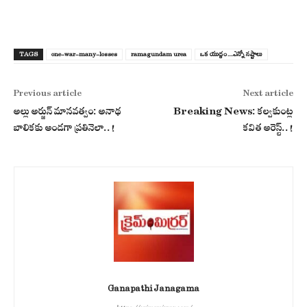
TAGS
one-war-many-losses
ramagundam urea
ఒక యుద్దం....ఎన్నో న‌ష్టాలు
Previous article
Next article
అల్లు అర్జున్ మానవత్వం: అనాథ
Breaking News: కల్వకుంట్ల
బాలికకు అండగా ప్రతినెలా..!
కవిత అరెస్ట్..!
Ganapathi Janagama