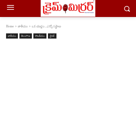
Home
జాతీయం
ఒక యుద్దం....ఎన్నో న‌ష్టాలు
జాతీయం
తెలంగాణ
రాజకీయం
వైరల్