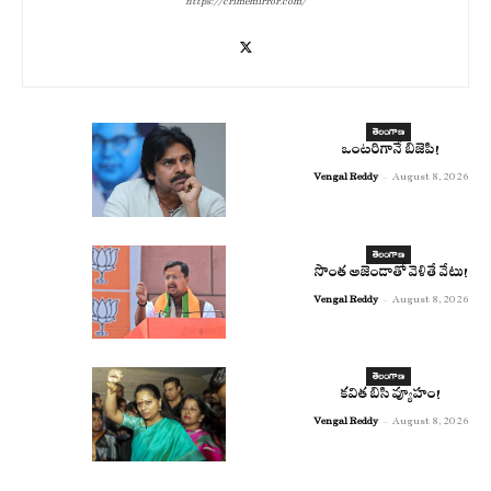
https://crimemirror.com/
తెలంగాణ
ఒంటరిగానే బిజెపి!
Vengal Reddy
-
August 8, 2026
తెలంగాణ
సొంత అజెండాతో వెళితే వేటు!
Vengal Reddy
-
August 8, 2026
తెలంగాణ
కవిత బిసి వ్యూహం!
Vengal Reddy
-
August 8, 2026