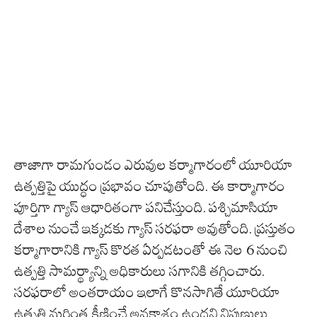
తాజాగా రామగుండం ఎరువుల కర్మాగారంలో యూరియా
ఉత్పత్తిపై యుద్ధం ప్రభావం చూపుతోంది. ఈ కార్మాగారం
పూర్తిగా గ్యాస్‌ ఆధారితంగా పనిచేస్తుంది. పశ్చిమాసియా
దేశాల నుంచే ఇక్కడకు గ్యాస్ సరఫరా అవుతోంది. ప్రస్తుతం
కర్మాగారానికి గ్యాస్ కొరత ఏర్పడటంతో ఈ నెల 6 నుంచి
ఉత్పత్తి సామర్థ్యాన్ని అధికారులు సగానికి తగ్గించారు.
సరఫరాలో అంతరాయం ఇలాగే కొనసాగితే యూరియా
ఉత్పత్తి మరింత క్షీణించే అవకాశం ఉందని నిపుణులు