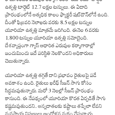
ఉత్పత్తి టార్గెట్ 12.7 లక్షల టన్నులు. ఈ ఏడాది
ప్రారంభంలోనే అత్యధిక కాలం ఫ్యాక్టరీ షట్‌డౌన్‌లోనే ఉంది.
దీంతో ఫిబ్రవరి నెలాఖరు వరకు 8.5 లక్షల టన్నుల
యూరియా ఉత్పత్తి మాత్రమే జరిగింది. ఈనెల 6 వరకు
1,800 టన్నుల యూరియా ఉత్పత్తి నమోదైంది.
దేశవ్యాప్తంగా గ్యాస్‌ ఆధారిత ఎరువుల కర్మాగారాల్లో
ఇంచుమించు ఇదే పరిస్థితి నెలకొందని అధికారులు
చెబుతున్నారు.
యూరియా ఉత్పత్తి తగ్గితే దాని ప్రభావం రైతులపై పడే
అవకాశం ఉంది. రైతులు ఖరీఫ్ సీజన్ సాగు కోసం
సిద్ధమవుతున్నారు. మరో 3 నెలల్లో సీజన్ ప్రారంభం
కానుంది. ఈ నేపథ్యంలో యూరియా కొరత ఏర్పడితే సాగు
కష్టమవుతుందని.. అన్నదాతలకు కష్టాలు తప్పేలా లేవని
వ్యవసాయ నిపుణులు ఆందోళన వ్యక్తం చేస్తున్నారు.