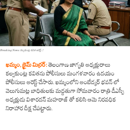
Breaking News: కల్వకుంట్ల కవిత అరెస్ట్..!
ఖమ్మం, క్రైమ్ మిర్ర‌ర్:
తెలంగాణ జాగృతి అధ్యక్షురాలు
కల్వకుంట్ల కవితను పోలీసులు మంగళవారం ఉదయం
పోలీసులు అరెస్ట్ చేసారు. ఖమ్మంలోని అంబేద్కర్ భవన్ లో
వెలుగుమట్ల బాధితులకు మద్దతుగా సోమవారం రాత్రి డీఎస్పీ
అధ్యక్షుడు విశారదన్ మహరాజ్ తో కలిసి ఆమె నిరవధిక
నిరాహార దీక్ష చేపట్టారు.