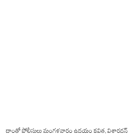
దాంతో పోలీసులు మంగళవారం ఉదయం కవిత, విశారదన్