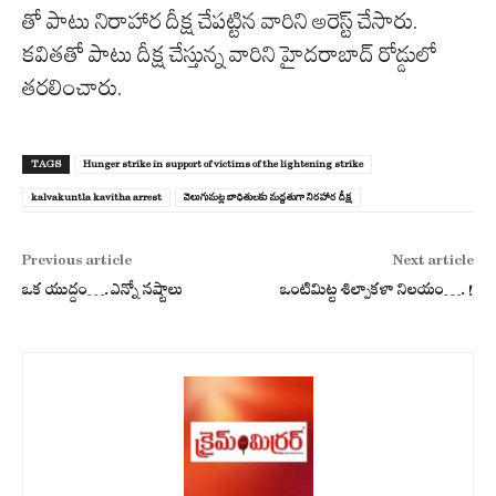
తో పాటు నిరాహార దీక్ష చేపట్టిన వారిని అరెస్ట్ చేసారు.
కవితతో పాటు దీక్ష చేస్తున్న వారిని హైదరాబాద్ రోడ్డులో
తరలించారు.
TAGS
Hunger strike in support of victims of the lightening strike
kalvakuntla kavitha arrest
వెలుగుమ‌ట్ల బాధితుల‌కు మ‌ద్ద‌తుగా నిర‌హార దీక్ష‌
Previous article
Next article
ఒక యుద్దం….ఎన్నో న‌ష్టాలు
ఒంటిమిట్ట శిల్పాక‌ళా నిల‌యం….!