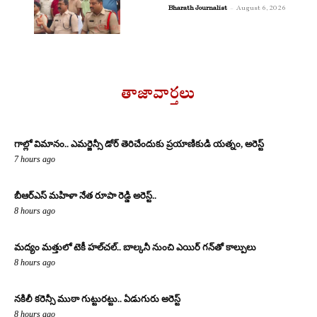
Bharath Journalist
-
August 6, 2026
తాజావార్తలు
గాల్లో విమానం.. ఎమర్జెన్సీ డోర్ తెరిచేందుకు ప్రయాణికుడి యత్నం, అరెస్ట్
7 hours ago
బీఆర్ఎస్ మహిళా నేత రూపా రెడ్డి అరెస్ట్..
8 hours ago
మద్యం మత్తులో టెకీ హల్‌చల్.. బాల్కనీ నుంచి ఎయిర్ గన్‌తో కాల్పులు
8 hours ago
నకిలీ కరెన్సీ ముఠా గుట్టురట్టు.. ఏడుగురు అరెస్ట్
8 hours ago