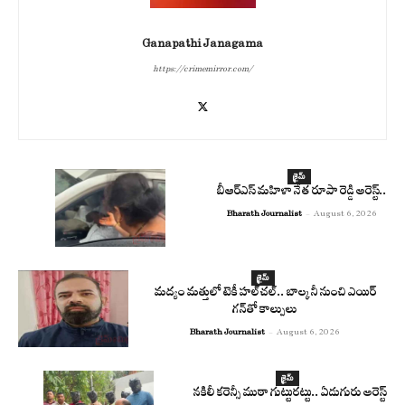
Ganapathi Janagama
https://crimemirror.com/
క్రైమ్
బీఆర్ఎస్ మహిళా నేత రూపా రెడ్డి అరెస్ట్..
Bharath Journalist
-
August 6, 2026
క్రైమ్
మద్యం మత్తులో టెకీ హల్‌చల్.. బాల్కనీ నుంచి ఎయిర్
గన్‌తో కాల్పులు
Bharath Journalist
-
August 6, 2026
క్రైమ్
నకిలీ కరెన్సీ ముఠా గుట్టురట్టు.. ఏడుగురు అరెస్ట్