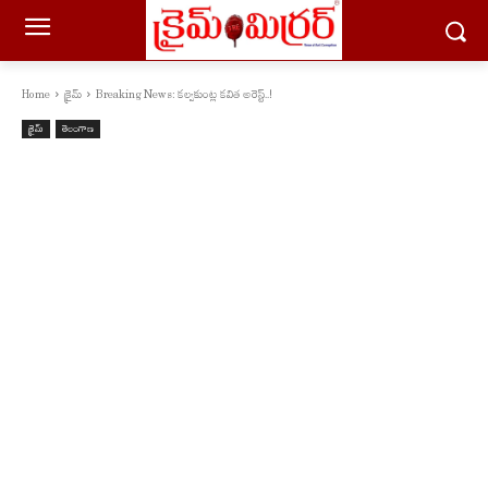
Home
క్రైమ్
Breaking News: కల్వకుంట్ల కవిత అరెస్ట్..!
క్రైమ్
తెలంగాణ