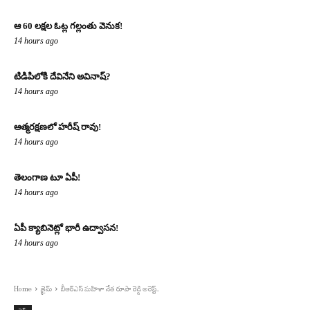
ఆ 60 లక్షల ఓట్ల గల్లంతు వెనుక!
14 hours ago
టిడిపిలోకి దేవినేని అవినాష్?
14 hours ago
ఆత్మరక్షణలో హరీష్ రావు!
14 hours ago
తెలంగాణ టూ ఏపీ!
14 hours ago
ఏపీ క్యాబినెట్లో భారీ ఉద్వాసన!
14 hours ago