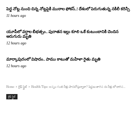
పెద్ద నోట్ల నుంచి చిన్న నోట్లపైకి ముఠాల ఫోకస్..! దేశంలో పెరుగుతున్న నకిలీ కరెన్సీ
11 hours ago
యూపీలో వర్షాల బీభత్సం.. పురాతన ఇల్లు కూలి ఒకే కుటుంబానికి చెందిన
ఆరుగురు మృతి
12 hours ago
మార్కాపురంలో విషాదం.. పాము కాటుతో మహిళా రైతు మృతి
12 hours ago