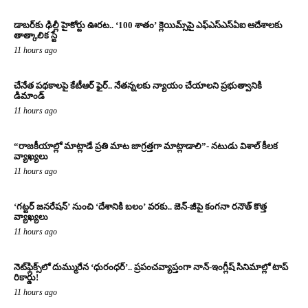
డాబర్‌కు ఢిల్లీ హైకోర్టు ఊరట.. ‘100 శాతం’ క్లెయిమ్స్‌పై ఎఫ్‌ఎస్‌ఎస్‌ఏఐ ఆదేశాలకు
తాత్కాలిక స్టే
11 hours ago
చేనేత పథకాలపై కేటీఆర్ ఫైర్.. నేతన్నలకు న్యాయం చేయాలని ప్రభుత్వానికి
డిమాండ్
11 hours ago
“రాజకీయాల్లో మాట్లాడే ప్రతి మాట జాగ్రత్తగా మాట్లాడాలి”- నటుడు విశాల్ కీలక
వ్యాఖ్యలు
11 hours ago
‘గట్టర్ జనరేషన్’ నుంచి ‘దేశానికి బలం’ వరకు.. జెన్-జీపై కంగనా రనౌత్ కొత్త
వ్యాఖ్యలు
11 hours ago
నెట్‌ఫ్లిక్స్‌లో దుమ్మురేన ‘ధురంధర్’.. ప్రపంచవ్యాప్తంగా నాన్-ఇంగ్లీష్ సినిమాల్లో టాప్
రికార్డు!
11 hours ago