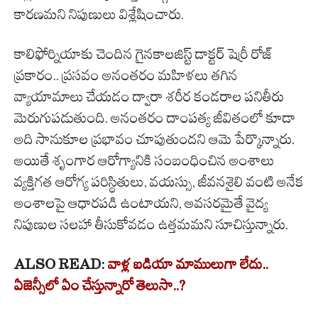
కారణమని నిపుణులు విశ్లేషించారు.
కాలిఫోర్నియాకు చెందిన గైనకాలజిస్ట్ డాక్టర్ షెర్రీ రోజ్
ప్రకారం.. ప్రసవం అనంతరం మహిళలు తగిన
వ్యాయామాలు చేయడం ద్వారా శరీర కండరాల పనితీరు
మెరుగుపడుతుంది. అనంతరం దాంపత్య జీవితంలో కూడా
అది సానుకూల ప్రభావం చూపుతుందని ఆమె పేర్కొన్నారు.
అయితే శృంగార ఆరోగ్యానికి సంబంధించిన అంశాలు
వ్యక్తిగత ఆరోగ్య పరిస్థితులు, వయస్సు, జీవనశైలి వంటి అనేక
అంశాలపై ఆధారపడి ఉంటాయని, అవసరమైతే వైద్య
నిపుణుల సలహా తీసుకోవడం ఉత్తమమని సూచిస్తున్నారు.
ALSO READ:
వాళ్ల ఐడియా మాములుగా లేదు..
ఏజెన్సీలో ఏం చేస్తున్నారో తెలుసా..?