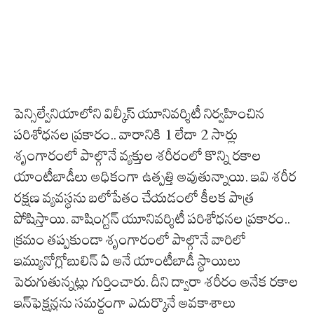
పెన్సిల్వేనియాలోని విల్కీస్ యూనివర్శిటీ నిర్వహించిన
పరిశోధనల ప్రకారం.. వారానికి 1 లేదా 2 సార్లు
శృంగారంలో పాల్గొనే వ్యక్తుల శరీరంలో కొన్ని రకాల
యాంటీబాడీలు అధికంగా ఉత్పత్తి అవుతున్నాయి. ఇవి శరీర
రక్షణ వ్యవస్థను బలోపేతం చేయడంలో కీలక పాత్ర
పోషిస్తాయి. వాషింగ్టన్ యూనివర్శిటీ పరిశోధనల ప్రకారం..
క్రమం తప్పకుండా శృంగారంలో పాల్గొనే వారిలో
ఇమ్యునోగ్లోబులిన్ ఏ అనే యాంటీబాడీ స్థాయిలు
పెరుగుతున్నట్లు గుర్తించారు. దీని ద్వారా శరీరం అనేక రకాల
ఇన్‌ఫెక్షన్లను సమర్థంగా ఎదుర్కొనే అవకాశాలు