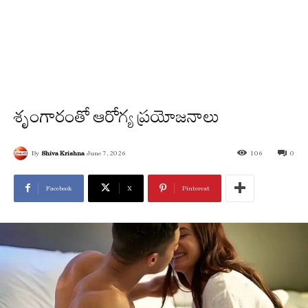
శృంగారంతో ఆరోగ్య ప్రయోజనాలు
By
Shiva Krishna
June 7, 2026
106
0
Facebook
X
Pinterest