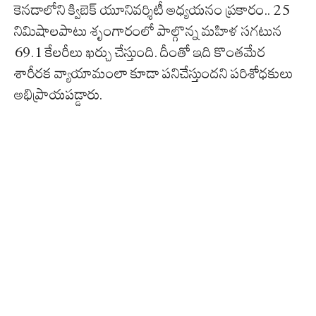
కెనడాలోని క్విబెక్ యూనివర్శిటీ అధ్యయనం ప్రకారం.. 25
నిమిషాలపాటు శృంగారంలో పాల్గొన్న మహిళ సగటున
69.1 కేలరీలు ఖర్చు చేస్తుంది. దీంతో ఇది కొంతమేర
శారీరక వ్యాయామంలా కూడా పనిచేస్తుందని పరిశోధకులు
అభిప్రాయపడ్డారు.