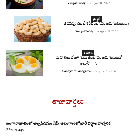
Vengal Reddy
-
August 8, 2026
లైఫ్ స్టైల్
జీడిపప్పు తింటే శరీరంలో ఏం జరుగుతుంది..?
Vengal Reddy
-
August 8, 2026
తెలంగాణ
మహిళలు రోజూ గుడ్లు తింటే ఏం జరుగుతుందో
తెలుసా…?
Ganapathi Janagama
-
August 5, 2026
తాజావార్తలు
బంగాళాఖాతంలో అల్పపీడనం: ఏపీ, తెలంగాణలో భారీ వర్షాల హెచ్చరిక
2 hours ago