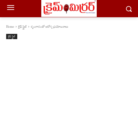
Home
లైఫ్ స్టైల్
శృంగారంతో ఆరోగ్య ప్రయోజనాలు
లైఫ్ స్టైల్