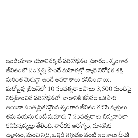
ఇండియానా యూనివర్శిటీ పరిశోధనల ప్రకారం.. శృంగార
జీవితంలో సంతృప్తి పొందే మహిళల్లో వ్యాధి నిరోధక శక్తి
మరింత మెరుగ్గా ఉండే అవకాశాలు కనిపించాయి.
మరోవైపు బ్రిటన్‌లో 10 సంవత్సరాలపాటు 3,500 మందిపై
నిర్వహించిన పరిశోధనలో, వారానికి కనీసం ఒకసారి
అయినా సంతృప్తికరమైన శృంగార జీవితం గడిపే వ్యక్తులు
తమ వయసు కంటే సుమారు 7 సంవత్సరాలు చిన్నవారిలా
కనిపిస్తున్నట్లు తేలింది. శారీరక ఆరోగ్యం, మానసిక
ఉల్లాసం, మంచి నిద్ర, ఒత్తిడి తగ్గుదల వంటి అంశాలు దీనికి