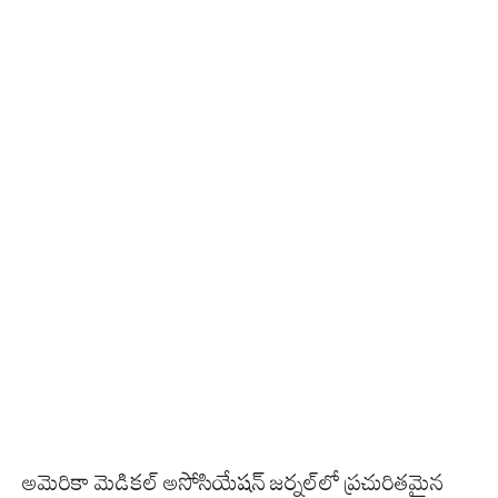
అమెరికా మెడికల్ అసోసియేషన్ జర్నల్‌లో ప్రచురితమైన