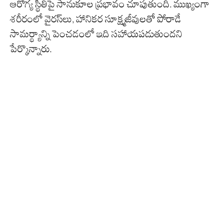
ఆరోగ్య స్థితిపై సానుకూల ప్రభావం చూపుతుంది. ముఖ్యంగా
శరీరంలో వైరస్‌లు, హానికర సూక్ష్మజీవులతో పోరాడే
సామర్థ్యాన్ని పెంచడంలో ఇది సహాయపడుతుందని
పేర్కొన్నారు.