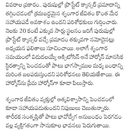
వివరాల ప్రకారం.. పురుషుల్లో ప్రొస్టేట్ క్యాన్సర్ ప్రమాదాన్ని
తగ్గించడంలో క్రమబద్ధమైన శృంగార జీవితం కొంత మేర
సహాయపడే అవకాశం ఉందని పరిశోధకులు గుర్తించారు.
నెలకు 20 కంటే ఎక్కువ సార్లు స్ఖలనం జరిగే పురుషుల్లో
ప్రొస్టేట్ క్యాన్సర్ వచ్చే ప్రమాదం తక్కువగా నమోదైనట్లు
అధ్యయన ఫలితాలు సూచించాయి. అలాగే శృంగార
సమయంలో విడుదలయ్యే ఆక్సిటోసిన్ అనే హార్మోన్ మానసిక
స్థిరత్వాన్ని పెంచడంతో పాటు భాగస్వాముల మధ్య బంధాన్ని
మరింత బలపరుస్తుందని పరిశోధనలు తెలియజేశాయి. ఈ
హార్మోన్‌ను ప్రేమ హార్మోన్‌గా కూడా పిలుస్తారు.
శృంగార జీవితం వ్యక్తుల్లో ఆత్మవిశ్వాసాన్ని పెంచడంలో
కూడా సహాయపడుతుందని నిపుణులు చెబుతున్నారు.
శారీరక సంతృప్తితో పాటు భావోద్వేగ అనుబంధం పెరగడం
వల్ల వ్యక్తిగతంగా సానుకూల భావనలు పెరుగుతాయి.