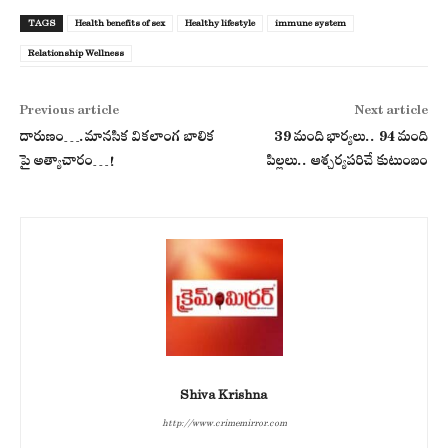
TAGS
Health benefits of sex
Healthy lifestyle
immune system
Relationship Wellness
Previous article
Next article
దారుణం….మానసిక వికలాంగ బాలిక
39 మంది భార్యలు.. 94 మంది
పై అత్యాచారం…!
పిల్లలు.. ఆశ్చర్యపరిచే కుటుంబం
Shiva Krishna
http://www.crimemirror.com