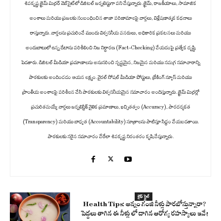
శివకృష్ణ క్రైమ్ మిర్రర్ వెబ్‌సైట్‌లో డిజిటల్ జర్నలిస్టుగా పని చేస్తున్నారు. క్రైమ్, రాజకీయాలు, సామాజిక
అంశాలు మరియు ప్రజలకు సంబంధించిన తాజా పరిణామాలపై వార్తలు, విశ్లేషణాత్మక కథనాలు
రాస్తున్నారు. వార్తలను ప్రచురించే ముందు విశ్వసనీయ వనరులు, అధికారిక ప్రకటనలు మరియు
అందుబాటులో ఉన్న డేటాను పరిశీలించి నిజ నిర్ధారణ (Fact-Checking) చేయడంపై ప్రత్యేక దృష్టి
పెడతారు. డిజిటల్ మీడియా ప్రమాణాలను అనుసరించి స్పష్టమైన, నిజమైన మరియు సమగ్ర సమాచారాన్ని
పాఠకులకు అందించడం ఆయన లక్ష్యం. వైరల్ సోషల్ మీడియా పోస్టులు, బ్రేకింగ్ న్యూస్ మరియు
ప్రాంతీయ అంశాలపై పరిశీలన చేసి పాఠకులకు విశ్వసనీయమైన సమాచారం అందిస్తున్నారు. క్రైమ్ మిర్రర్లో
ప్రచురితమయ్యే వార్తలు జర్నలిస్టిక్ నైతిక ప్రమాణాలు, ఖచ్చితత్వం (Accuracy), పారదర్శకత
(Transparency) మరియు బాధ్యత (Accountability) సూత్రాలను పాటిస్తూ సిద్ధం చేయబడతాయి.
పాఠకులకు సరైన సమాచారం చేరేలా శివకృష్ణ నిరంతరం కృషి చేస్తున్నారు.
లైఫ్ స్టైల్
Health Tips: అన్నం గంజి నీళ్లు పారబోస్తున్నారా?
పెద్దలు తాగిన ఈ నీళ్లు లో దాగిన ఆరోగ్య రహస్యాలు ఇవే!