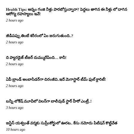
Health Tips: అన్నం గంజి నీళ్లు పారబోస్తున్నారా? పెద్దలు తాగిన ఈ నీళ్లు లో దాగిన
ఆరోగ్య రహస్యాలు ఇవే!
2 hours ago
జీడిపప్పు తింటే శరీరంలో ఏం జరుగుతుంది..?
2 hours ago
ది ప్యారడైజ్ టీజర్ దుమ్మురేపింది… కానీ!
2 hours ago
ఏపీ బ్రాండ్ అంబాసిడర్‌గా చిరంజీవి..ఇదే మెగాస్టార్ టీమ్ ఫుల్ క్లారిటీ!
2 hours ago
బన్నీ-లోకేష్ మూవీలో విలన్‌గా బాలీవుడ్ స్టార్ హీరో ఎంట్రీ..!
3 hours ago
జస్టిస్ యశ్వంత్ వర్మకు సుప్రీంకోర్టులో ఊరట.. కేసు నమోదు పిటిషన్ కొట్టివేత
10 hours ago