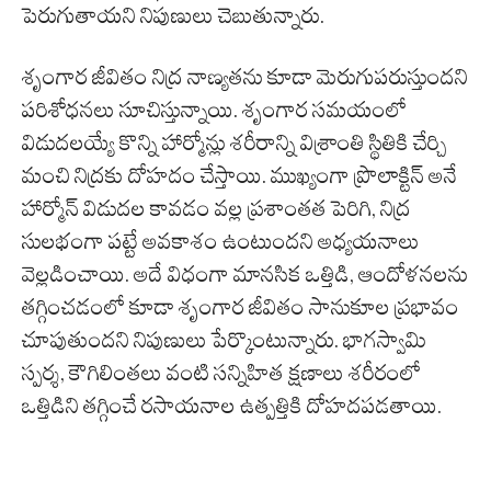
పెరుగుతాయని నిపుణులు చెబుతున్నారు.
శృంగార జీవితం నిద్ర నాణ్యతను కూడా మెరుగుపరుస్తుందని
పరిశోధనలు సూచిస్తున్నాయి. శృంగార సమయంలో
విడుదలయ్యే కొన్ని హార్మోన్లు శరీరాన్ని విశ్రాంతి స్థితికి చేర్చి
మంచి నిద్రకు దోహదం చేస్తాయి. ముఖ్యంగా ప్రొలాక్టిన్ అనే
హార్మోన్ విడుదల కావడం వల్ల ప్రశాంతత పెరిగి, నిద్ర
సులభంగా పట్టే అవకాశం ఉంటుందని అధ్యయనాలు
వెల్లడించాయి. అదే విధంగా మానసిక ఒత్తిడి, ఆందోళనలను
తగ్గించడంలో కూడా శృంగార జీవితం సానుకూల ప్రభావం
చూపుతుందని నిపుణులు పేర్కొంటున్నారు. భాగస్వామి
స్పర్శ, కౌగిలింతలు వంటి సన్నిహిత క్షణాలు శరీరంలో
ఒత్తిడిని తగ్గించే రసాయనాల ఉత్పత్తికి దోహదపడతాయి.