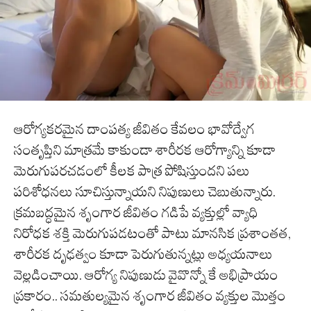
ఆరోగ్యకరమైన దాంపత్య జీవితం కేవలం భావోద్వేగ
సంతృప్తిని మాత్రమే కాకుండా శారీరక ఆరోగ్యాన్ని కూడా
మెరుగుపరచడంలో కీలక పాత్ర పోషిస్తుందని పలు
పరిశోధనలు సూచిస్తున్నాయని నిపుణులు చెబుతున్నారు.
క్రమబద్ధమైన శృంగార జీవితం గడిపే వ్యక్తుల్లో వ్యాధి
నిరోధక శక్తి మెరుగుపడటంతో పాటు మానసిక ప్రశాంతత,
శారీరక దృఢత్వం కూడా పెరుగుతున్నట్లు అధ్యయనాలు
వెల్లడించాయి. ఆరోగ్య నిపుణుడు వైవొన్నో కే అభిప్రాయం
ప్రకారం.. సమతుల్యమైన శృంగార జీవితం వ్యక్తుల మొత్తం