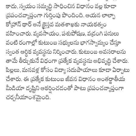
కాదు, స్వయం సమృద్ధి సాధించిన విధానం వల్ల కూడా
ప్రపంచవ్యాప్తంగా గుర్తింపు పొందింది. ఆయన లాల్పా
కోహ్రాన్ థార్ అనే క్రైస్తవ మతశాఖకు నాయకత్వం
వహించారు. వ్యవసాయం, పశుపోషణ, వడ్రంగి పనులు
వంటి రంగాల్లో కుటుంబ సభ్యులను భాగస్వామ్యం చేస్తూ
స్వంత ఆర్థిక వ్యవస్థను నిర్మించారు. కుటుంబ అవసరాలను
తామే తీర్చుకునే విధంగా ప్రత్యేక వ్యవస్థను అభివృద్ధి చేశారు.
పిల్లలు, మనవళ్ల కోసం విద్యా సదుపాయాలు కూడా ఏర్పాటు
చేశారు. ఈ ప్రత్యేక కుటుంబ జీవన విధానం అంతర్జాతీయ
మీడియా దృష్టిని ఆకర్షించడంతో పాటు ప్రపంచవ్యాప్తంగా
చర్చనీయాంశమైంది.