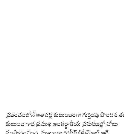
ప్రపంచంలోనే అతిపెద్ద కుటుంబంగా గుర్తింపు పొందిన ఈ
కుటుంబ గాథ ప్రముఖ అంతర్జాతీయ ప్రచురణల్లో చోటు
సంపాదించింది. ముఖ్యంగా “రిప్లీస్ బిలీవ్ ఇట్ ఆర్