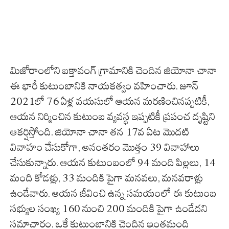
మిజోరాంలోని బక్తావంగ్ గ్రామానికి చెందిన జియోనా చానా
ఈ భారీ కుటుంబానికి నాయకత్వం వహించారు. జూన్
2021లో 76 ఏళ్ల వయసులో ఆయన మరణించినప్పటికీ,
ఆయన నిర్మించిన కుటుంబ వ్యవస్థ ఇప్పటికీ ప్రపంచ దృష్టిని
ఆకర్షిస్తోంది. జియోనా చానా తన 17వ ఏట మొదటి
వివాహం చేసుకోగా, అనంతరం మొత్తం 39 వివాహాలు
చేసుకున్నారు. ఆయన కుటుంబంలో 94 మంది పిల్లలు, 14
మంది కోడళ్లు, 33 మందికి పైగా మనవలు, మనవరాళ్లు
ఉండేవారు. ఆయన జీవించి ఉన్న సమయంలో ఈ కుటుంబ
సభ్యుల సంఖ్య 160 నుంచి 200 మందికి పైగా ఉండేదని
సమాచారం. ఒకే కుటుంబానికి చెందిన ఇంతమంది