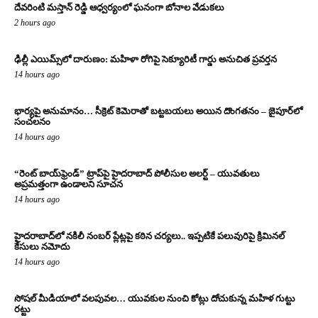
దేవరింటి మస్తాన్ రెడ్డి ఆధ్వర్యంలో ఘనంగా బోనాల వేడుకలు
2 hours ago
ఢిల్లీ ఎయిమ్స్‌లో దారుణం: మహిళా రోగిపై సెక్యూరిటీ గార్డు అనుచిత ప్రవర్తన
14 hours ago
భార్యపై అనుమానం… సీక్రెట్ కెమెరాతో బట్టబయలు అయిన దొంగతనం – జైపూర్‌లో
సంచలనం
14 hours ago
“రెంట్ బాయ్‌ఫ్రెండ్” ట్రాప్‌పై హైదరాబాద్ పోలీసుల అలర్ట్ – యువతులు
అప్రమత్తంగా ఉండాలని సూచన
14 hours ago
హైదరాబాద్‌లో నకిలీ నంబర్ ప్లేట్లపై కఠిన చర్యలు.. ఇప్పటికే పలువురిపై క్రిమినల్
కేసులు నమోదు
14 hours ago
సోషల్ మీడియాలో వలపువల… యువకుల నుంచి కోట్లు దోచుకున్న మహిళ గుట్టు
రట్టు