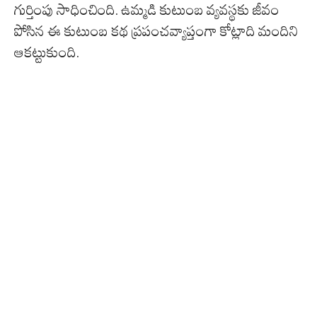
గుర్తింపు సాధించింది. ఉమ్మడి కుటుంబ వ్యవస్థకు జీవం
పోసిన ఈ కుటుంబ కథ ప్రపంచవ్యాప్తంగా కోట్లాది మందిని
ఆకట్టుకుంది.