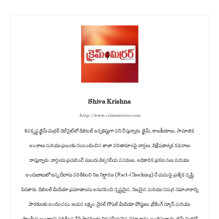
Shiva Krishna
http://www.crimemirror.com
శివకృష్ణ క్రైమ్ మిర్రర్ వెబ్‌సైట్‌లో డిజిటల్ జర్నలిస్టుగా పని చేస్తున్నారు. క్రైమ్, రాజకీయాలు, సామాజిక
అంశాలు మరియు ప్రజలకు సంబంధించిన తాజా పరిణామాలపై వార్తలు, విశ్లేషణాత్మక కథనాలు
రాస్తున్నారు. వార్తలను ప్రచురించే ముందు విశ్వసనీయ వనరులు, అధికారిక ప్రకటనలు మరియు
అందుబాటులో ఉన్న డేటాను పరిశీలించి నిజ నిర్ధారణ (Fact-Checking) చేయడంపై ప్రత్యేక దృష్టి
పెడతారు. డిజిటల్ మీడియా ప్రమాణాలను అనుసరించి స్పష్టమైన, నిజమైన మరియు సమగ్ర సమాచారాన్ని
పాఠకులకు అందించడం ఆయన లక్ష్యం. వైరల్ సోషల్ మీడియా పోస్టులు, బ్రేకింగ్ న్యూస్ మరియు