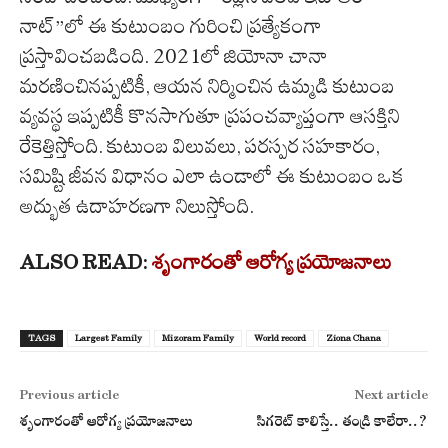
నాట్”లో ఈ కుటుంబం గురించి ప్రత్యేకంగా
ప్రస్తావించబడింది. 2021లో జియోనా చానా
మరణించినప్పటికీ, ఆయన నిర్మించిన ఉమ్మడి కుటుంబ
వ్యవస్థ ఇప్పటికీ కొనసాగుతూ ప్రపంచవ్యాప్తంగా ఆసక్తిని
రేకెత్తిస్తోంది. కుటుంబ విలువలు, పరస్పర సహకారం,
సమిష్టి జీవన విధానం ఎలా ఉండాలో ఈ కుటుంబం ఒక
అద్భుత ఉదాహరణగా నిలుస్తోంది.
ALSO READ:
శృంగారంతో ఆరోగ్య ప్రయోజనాలు
TAGS
Largest Family
Mizoram Family
World record
Ziona Chana
Previous article
Next article
శృంగారంతో ఆరోగ్య ప్రయోజనాలు
సిగరెట్ కాలిస్తే.. తండ్రి కాలేరా..?