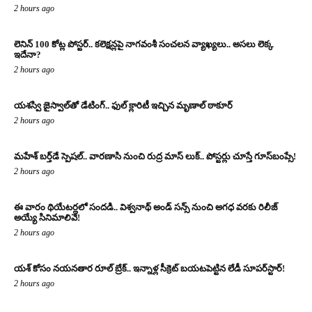
2 hours ago
లెనిన్ 100 కోట్ల పోస్టర్‌.. కలెక్షన్లపై నాగవంశీ సంచలన వ్యాఖ్యలు.. అసలు లెక్క
ఇదేనా?
2 hours ago
యశస్వి జైస్వాల్‌తో డేటింగ్.. ఫుల్ క్లారిటీ ఇచ్చిన మృణాల్ ఠాకూర్‌
2 hours ago
మహేశ్ బర్త్‌డే స్పెషల్.. వారణాసి నుంచి రుద్ర మాస్ లుక్.. పోస్టర్లు చూస్తే గూస్‌బంప్సే!
2 hours ago
ఈ వారం థియేటర్లలో సందడి.. విశ్వనాథ్ అండ్ సన్స్ నుంచి అగధ వరకు రిలీజ్
అయ్యే సినిమాలివే!
2 hours ago
యశ్ కోసం నయనతార రూల్ బ్రేక్.. ఇన్నాళ్ల సీక్రెట్ బయటపెట్టిన లేడీ సూపర్‌స్టార్!
2 hours ago