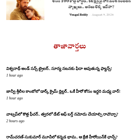
లెనిన్ 100 కోట్ల పోస్టర్‌.. కలెక్షన్లపై నాగవంశీ సంచలన
వ్యాఖ్యలు.. అసలు లెక్క ఇదేనా?
Vengal Reddy
-
August 9, 2026
తాజావార్తలు
విశ్వనాథ్ అండ్ సన్స్ ట్రైలర్.. సూర్య నటనకు ఫిదా అవుతున్న ఫ్యాన్స్!
1 hour ago
జాన్వీ-శ్రీలీల కాంబోలో డార్క్ క్రైమ్ థ్రిల్లర్.. ఒకే హీరో కోసం ఇద్దరి మధ్య వార్!
1 hour ago
వాట్సప్‌లో కొత్త ఫీచర్.. త్వరలో డేట్ ఆఫ్ బర్త్ నమోదు చేయాల్సి రావొచ్చా?
2 hours ago
రామ్‌చరణ్‌-సుకుమార్‌ మూవీలో కన్నడ భామ.. ఆ క్రేజీ హీరోయిన్‌కే ఛాన్స్?