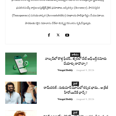
ప్రాంతీయ అంశాలపై పరిశీలన చేసి పాఠకులకు విశ్వసనీయమైన సమాచారం అందిస్తున్నారు. క్రైమ్ మిర్రర్లో
ప్రచురితమయ్యే వార్తలు జర్నలిస్టిక్ నైతిక ప్రమాణాలు, ఖచ్చితత్వం (Accuracy), పారదర్శకత
(Transparency) మరియు బాధ్యత (Accountability) సూత్రాలను పాటిస్తూ సిద్ధం చేయబడతాయి.
పాఠకులకు సరైన సమాచారం చేరేలా శివకృష్ణ నిరంతరం కృషి చేస్తున్నారు.
జాతీయం
వాట్సప్‌లో కొత్త ఫీచర్.. త్వరలో డేట్ ఆఫ్ బర్త్ నమోదు
చేయాల్సి రావొచ్చా?
Vengal Reddy
-
August 9, 2026
వైరల్
రామ్‌చరణ్‌-సుకుమార్‌ మూవీలో కన్నడ భామ.. ఆ క్రేజీ
హీరోయిన్‌కే ఛాన్స్?
Vengal Reddy
-
August 9, 2026
వైరల్