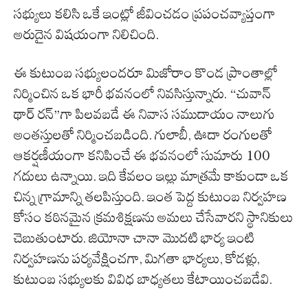
సభ్యులు కలిసి ఒకే ఇంట్లో జీవించడం ప్రపంచవ్యాప్తంగా
అరుదైన విషయంగా నిలిచింది.
ఈ కుటుంబ సభ్యులందరూ మిజోరాం కొండ ప్రాంతాల్లో
నిర్మించిన ఒక భారీ భవనంలో నివసిస్తున్నారు. “చువాన్
థార్ రన్”గా పిలవబడే ఈ నివాస సముదాయం నాలుగు
అంతస్తులతో నిర్మించబడింది. గులాబీ, ఊదా రంగులతో
ఆకర్షణీయంగా కనిపించే ఈ భవనంలో సుమారు 100
గదులు ఉన్నాయి. ఇది కేవలం ఇల్లు మాత్రమే కాకుండా ఒక
చిన్న గ్రామాన్ని తలపిస్తుంది. ఇంత పెద్ద కుటుంబ నిర్వహణ
కోసం కఠినమైన క్రమశిక్షణను అమలు చేసేవారని స్థానికులు
చెబుతుంటారు. జియోనా చానా మొదటి భార్య ఇంటి
నిర్వహణను పర్యవేక్షించగా, మిగతా భార్యలు, కోడళ్లు,
కుటుంబ సభ్యులకు వివిధ బాధ్యతలు కేటాయించబడేవి.