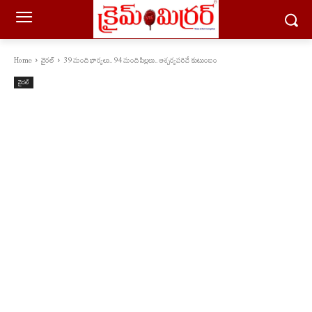
Home
వైరల్
39 మంది భార్యలు.. 94 మంది పిల్లలు.. ఆశ్చర్యపరిచే కుటుంబం
వైరల్