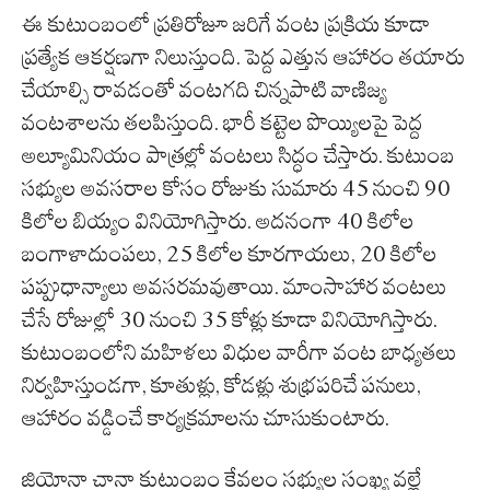
ఈ కుటుంబంలో ప్రతిరోజూ జరిగే వంట ప్రక్రియ కూడా
ప్రత్యేక ఆకర్షణగా నిలుస్తుంది. పెద్ద ఎత్తున ఆహారం తయారు
చేయాల్సి రావడంతో వంటగది చిన్నపాటి వాణిజ్య
వంటశాలను తలపిస్తుంది. భారీ కట్టెల పొయ్యిలపై పెద్ద
అల్యూమినియం పాత్రల్లో వంటలు సిద్ధం చేస్తారు. కుటుంబ
సభ్యుల అవసరాల కోసం రోజుకు సుమారు 45 నుంచి 90
కిలోల బియ్యం వినియోగిస్తారు. అదనంగా 40 కిలోల
బంగాళాదుంపలు, 25 కిలోల కూరగాయలు, 20 కిలోల
పప్పుధాన్యాలు అవసరమవుతాయి. మాంసాహార వంటలు
చేసే రోజుల్లో 30 నుంచి 35 కోళ్లు కూడా వినియోగిస్తారు.
కుటుంబంలోని మహిళలు విధుల వారీగా వంట బాధ్యతలు
నిర్వహిస్తుండగా, కూతుళ్లు, కోడళ్లు శుభ్రపరిచే పనులు,
ఆహారం వడ్డించే కార్యక్రమాలను చూసుకుంటారు.
జియోనా చానా కుటుంబం కేవలం సభ్యుల సంఖ్య వల్లే