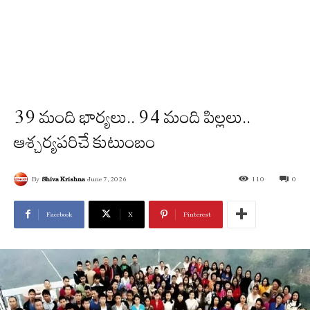
39 మంది భార్యలు.. 94 మంది పిల్లలు..
ఆశ్చర్యపరిచే కుటుంబం
By
Shiva Krishna
June 7, 2026
110
0
Facebook
X
Pinterest