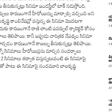
1 
సుకున్నట్లు సినిమా ఇండస్ట్రీలో టాక్ నడుస్తోంది.
 మార్పులు కారణంగానే హీరోయిన్ను మార్చాల్సి వచ్చింది అని
యశ
ష్ణ కాంబినేషన్లో వస్తున్న ఈ సినిమా మొదటగా
లేడ
1 
కు కారణంగానే రాణి లాంటి పవర్ఫుల్ క్యారెక్టర్ కోసం
లు తెలిపాయి. కానీ ఇప్పుడు చారిత్రక నేపథ్యం సినిమా
దే
థగా మార్చడం కారణంగానే కాజల్ను తీసుకున్నట్లు తెలిపాయి.
1 
ో సినిమాలు హీరోయిన్లను మార్చిన సందర్భాలు
ఢి
సినిమాలు తర్వాత వస్తున్నటువంటి ఈ సినిమాపై
అన
సక్తితో పాటు ఈ సినిమాపై నందమూరి బాలకృష్ణ
13
భా
దొ
13
“ర
యు
13