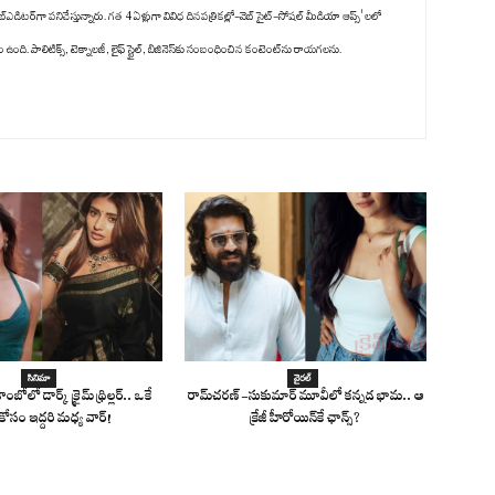
్‌ఎడిటర్‌గా పనిచేస్తున్నారు. గత 4 ఏళ్లుగా వివిధ దినపత్రికల్లో-వెబ్ సైట్-సోషల్ మీడియా ఆప్స్' లలో
ది. పాలిటిక్స్‌, టెక్నాలజీ, లైఫ్‌ స్టైల్‌, బిజినెస్‌కు సంబంధించిన కంటెంట్‌ను రాయగలను.
సినిమా
వైరల్
ాంబోలో డార్క్ క్రైమ్ థ్రిల్లర్.. ఒకే
రామ్‌చరణ్‌-సుకుమార్‌ మూవీలో కన్నడ భామ.. ఆ
కోసం ఇద్దరి మధ్య వార్!
క్రేజీ హీరోయిన్‌కే ఛాన్స్?