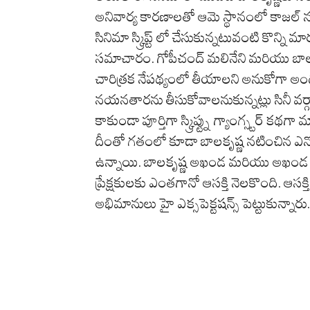
అనివార్య కారణాలతో ఆమె స్థానంలో కాజల్ ను తీ
సినిమా స్క్రిప్ట్ లో చేసుకున్నటువంటి కొన్ని
సమాచారం. గోపీచంద్ మలినేని మరియు బాలకృ
చారిత్రక నేపథ్యంలో తీయాలని అనుకోగా అందు
నయనతారను తీసుకోవాలనుకున్నట్లు సినీ వర్గా
కాకుండా పూర్తిగా స్క్రిప్ట్ను గ్యాంగ్స్టర్ క
దీంతో గతంలో కూడా బాలకృష్ణ నటించిన ఎన్న
ఉన్నాయి. బాలకృష్ణ అఖండ మరియు అఖండ 2 
ప్రేక్షకులకు ఎంతగానో ఆసక్తి నెలకొంది. ఆ
అభిమానులు హై ఎక్సపెక్టషన్స్ పెట్టుకున్నారు.