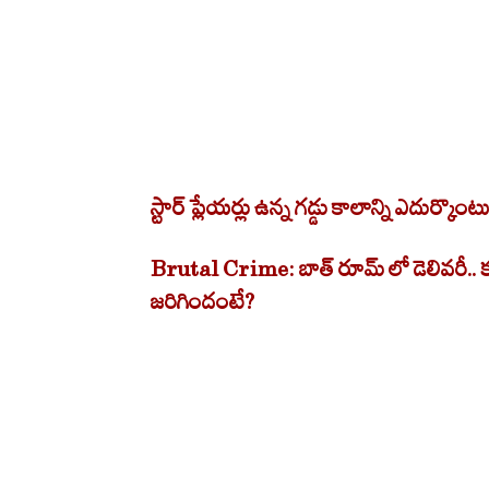
స్టార్ ప్లేయర్లు ఉన్న గడ్డు కాలాన్ని ఎదుర్కొం
Brutal Crime: బాత్ రూమ్ లో డెలివరీ.. క
జరిగిందంటే?