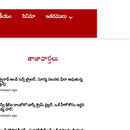
ాతీయం
సినిమా
ఇతరములు
తాజావార్తలు
శ్వనాథ్ అండ్ సన్స్ ట్రైలర్.. సూర్య నటనకు ఫిదా అవుతున్న
ాన్స్!
 minutes ago
్వీ-శ్రీలీల కాంబోలో డార్క్ క్రైమ్ థ్రిల్లర్.. ఒకే హీరో కోసం ఇద్దరి
్య వార్!
 minutes ago