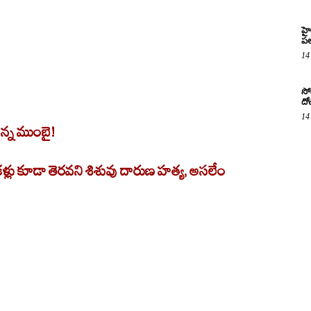
హై
పల
14
సో
దో
14
టున్న ముంబై!
ళ్లు కూడా తెరవని శిశువు దారుణ హత్య, అసలేం