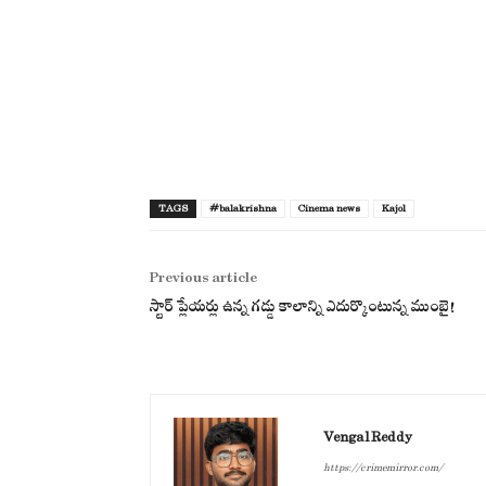
TAGS
#balakrishna
Cinema news
Kajol
Previous article
స్టార్ ప్లేయర్లు ఉన్న గడ్డు కాలాన్ని ఎదుర్కొంటున్న ముంబై!
Vengal Reddy
https://crimemirror.com/