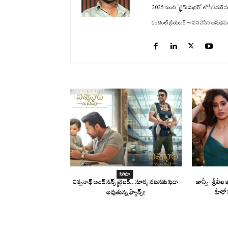
2025 నుంచి "క్రైమ్ మిర్రర్" లో సీనియర్ సబ
కంటెంట్ క్రియేటర్ గా పని చేసిన అనుభవం ఉం
సినిమా
విశ్వనాథ్ అండ్ సన్స్ ట్రైలర్.. సూర్య నటనకు ఫిదా
జాన్వీ-శ్రీలీల క
అవుతున్న ఫ్యాన్స్!
హీరో 