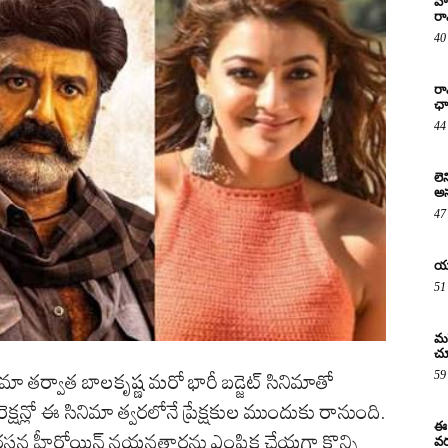
వా
రా
40
రా
ఛా
44
లె
అస
47
యశ
51
మహ
చూ
59
ా తర్వాత బాలకృష్ణ మరో భారీ బడ్జెట్ సినిమాతో
క్షన్లో ఈ సినిమా త్వరలోనే ప్రేక్షకుల ముందుకు రానుంది.
ఈ 
రసన హీరోయిన్ నయనతారను ఎంపిక చేయగా కొన్ని
వర