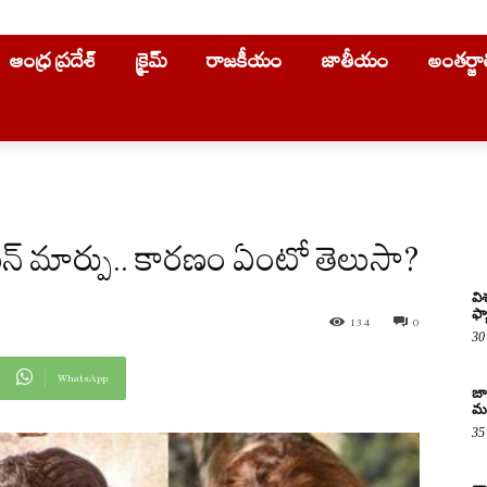
ఆంధ్ర ప్రదేశ్
క్రైమ్
రాజకీయం
జాతీయం
అంతర్జ
న్ మార్పు.. కారణం ఏంటో తెలుసా?
వి
ఫ్య
134
0
30
WhatsApp
జాన
మధ
35