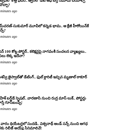
ట్సప్‌లో కొత్త ఫీచర్.. త్వరలో డేట్ ఆఫ్ బర్త్ నమోదు చేయాల్సి
వొచ్చా?
 minutes ago
మ్‌చరణ్‌-సుకుమార్‌ మూవీలో కన్నడ భామ.. ఆ క్రేజీ హీరోయిన్‌కే
న్స్?
 minutes ago
నిన్ 100 కోట్ల పోస్టర్‌.. కలెక్షన్లపై నాగవంశీ సంచలన వ్యాఖ్యలు..
లు లెక్క ఇదేనా?
 minutes ago
స్వి జైస్వాల్‌తో డేటింగ్.. ఫుల్ క్లారిటీ ఇచ్చిన మృణాల్ ఠాకూర్‌
 minutes ago
ేశ్ బర్త్‌డే స్పెషల్.. వారణాసి నుంచి రుద్ర మాస్ లుక్.. పోస్టర్లు
స్తే గూస్‌బంప్సే!
 minutes ago
వారం థియేటర్లలో సందడి.. విశ్వనాథ్ అండ్ సన్స్ నుంచి అగధ
కు రిలీజ్ అయ్యే సినిమాలివే!