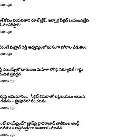
hour ago
్ కోసం నయనతార రూల్ బ్రేక్.. ఇన్నాళ్ల సీక్రెట్ బయటపెట్టిన
ీ సూపర్‌స్టార్!
hour ago
వరింటి మస్తాన్ రెడ్డి ఆధ్వర్యంలో ఘనంగా బోనాల వేడుకలు
hour ago
ల్లీ ఎయిమ్స్‌లో దారుణం: మహిళా రోగిపై సెక్యూరిటీ గార్డు
ుచిత ప్రవర్తన
 hours ago
ర్యపై అనుమానం… సీక్రెట్ కెమెరాతో బట్టబయలు అయిన
ంగతనం – జైపూర్‌లో సంచలనం
 hours ago
ెంట్ బాయ్‌ఫ్రెండ్” ట్రాప్‌పై హైదరాబాద్ పోలీసుల అలర్ట్ –
వతులు అప్రమత్తంగా ఉండాలని సూచన
 hours ago