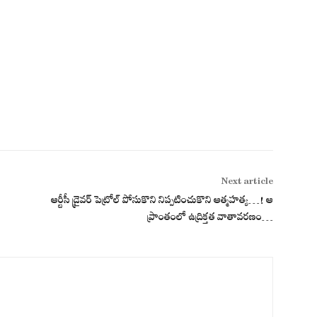
Next article
ఆర్టీసీ డ్రైవ‌ర్ పెట్రోల్ పోసుకొని నిప్ప‌టించుకొని ఆత్మ‌హ‌త్య‌…! ఆ
ప్రాంతంలో ఉద్రిక్త‌త వాతావ‌ర‌ణం…