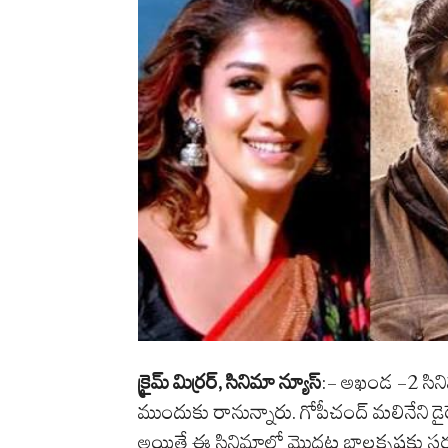
క్రైమ్ మిర్రర్, సినిమా న్యూస్
:- అఖండ -2 సినిమ
ముందుకు రానున్నారు. గోపీచంద్ మలినేని డైరె
అయితే ఈ సినిమాలో మొదట బాలకృష్ణకు స