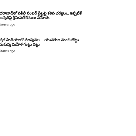
దరాబాద్‌లో నకిలీ నంబర్ ప్లేట్లపై కఠిన చర్యలు.. ఇప్పటికే
ువురిపై క్రిమినల్ కేసులు నమోదు
 hours ago
షల్ మీడియాలో వలపువల… యువకుల నుంచి కోట్లు
చుకున్న మహిళ గుట్టు రట్టు
 hours ago