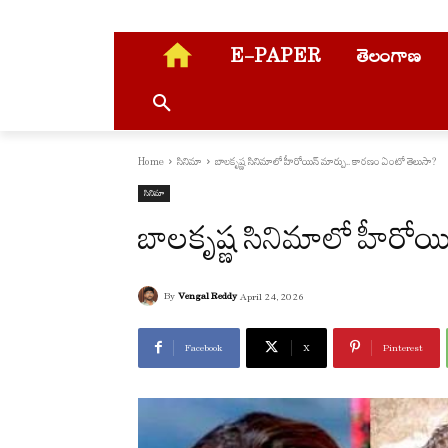
E-PAPER
తెలంగాణ
Home
సినిమా
బాలకృష్ణ సినిమాలో హీరోయిన్ మార్పు.. కారణం ఏంటో తెలుసా?
సినిమా
బాలకృష్ణ సినిమాలో హీరోయి
By
Vengal Reddy
April 24, 2026
Facebook
X
Pinterest