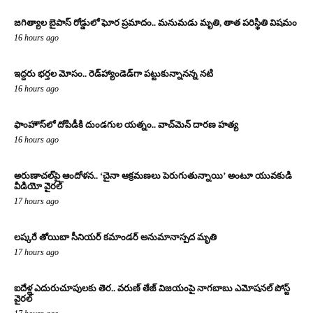
జగిత్యాల బైపాస్‌ రోడ్డులో ఘోర ప్రమాదం.. మనుమడు మృతి, తాత పరిస్థితి విషమం
16 hours ago
ఇద్దరు భర్తల మోసం.. రెడ్‌హ్యాండెడ్‌గా పట్టుకున్నానన్న నటి
16 hours ago
ఫాంహౌస్‌లో దోపిడీకి దుండగుల యత్నం.. వాచ్‌మెన్‌ దారణ హత్య
16 hours ago
అరుణాచల్‌పై ఆందోళన.. ‘చైనా ఆక్రమణలు పెరుగుతున్నాయి’ అంటూ యువకుడి
వీడియో వైరల్
17 hours ago
లష్కరే తోయిబా సీనియర్ కమాండర్ అనుమానాస్పద మృతి
17 hours ago
ఐదేళ్ల ఎదురుచూపులకు తెర.. వరుణ్ తేజ్ విజయంపై నాగబాబు ఎమోషనల్ పోస్ట్
వైరల్