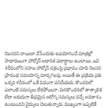
నెలసరిని వాయిదా వేసేందుకు ఉపయోగించే మాత్రల్లో
సాధారణంగా హార్మోన్ ఆధారిత పదార్థాలు ఉంటాయి. ఇవి
శరీరంలోని సహజ హార్మోన్ చక్రంపై ప్రభావం చూపి నెలసరి
ప్రారంభ సమయాన్ని మార్చగలవు. అయితే ఈ ప్రక్రియ ప్రతి
ఒక్కరి శరీరంలో ఒకే విధంగా పనిచేయదు. కొందరిలో
ఎలాంటి సమస్యలు లేకపోయినా, మరికొందరిలో తాత్కాలిక
లేదా అరుదుగా తీవ్రమైన ఆరోగ్య సమస్యలు వచ్చే అవకాశం
ఉంటుందని వైద్యులు చెబుతున్నారు. ముఖ్యంగా ఇప్పటికే