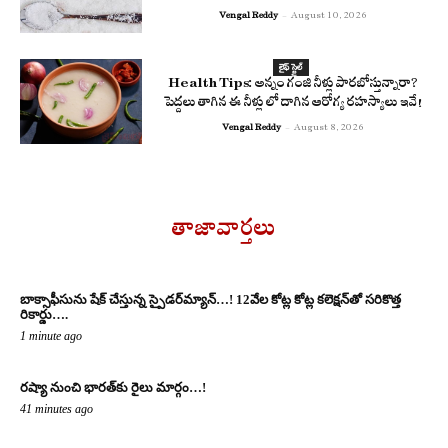
Vengal Reddy
-
August 10, 2026
లైఫ్ స్టైల్
Health Tips: అన్నం గంజి నీళ్లు పారబోస్తున్నారా?
పెద్దలు తాగిన ఈ నీళ్లు లో దాగిన ఆరోగ్య రహస్యాలు ఇవే!
Vengal Reddy
-
August 8, 2026
తాజావార్తలు
బాక్సాఫీసును షేక్ చేస్తున్న స్పైడ‌ర్‌మ్యాన్‌…! 12వేల కోట్ల కోట్ల క‌లెక్ష‌న్‌తో స‌రికొత్త
రికార్డు….
1 minute ago
రష్యా నుంచి భారత్‌కు రైలు మార్గం…!
41 minutes ago