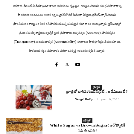
పెడతారు. డిజిటల్ మీడియా ప్రమాణాలను అనుసరించి స్పష్టమైన, నిజమైన మరియు సమగ్ర సమాచారాన్ని
పాఠకులకు అందించడం ఆయన లక్ష్యం. వైరల్ సోషల్ మీడియా పోస్టులు, బ్రేకింగ్ న్యూస్ మరియు
ప్రాంతీయ అంశాలపై పరిశీలన చేసి పాఠకులకు విశ్వసనీయమైన సమాచారం అందిస్తున్నారు. క్రైమ్ మిర్రర్లో
ప్రచురితమయ్యే వార్తలు జర్నలిస్టిక్ నైతిక ప్రమాణాలు, ఖచ్చితత్వం (Accuracy), పారదర్శకత
(Transparency) మరియు బాధ్యత (Accountability) సూత్రాలను పాటిస్తూ సిద్ధం చేయబడతాయి.
పాఠకులకు సరైన సమాచారం చేరేలా శివకృష్ణ నిరంతరం కృషి చేస్తున్నారు.
లైఫ్ స్టైల్
ద్రాక్షలో దాగిన గుండె సీక్రెట్.. అదేమిటంటే?
Vengal Reddy
-
August 10, 2026
లైఫ్ స్టైల్
White Sugar vs Brown Sugar: ఆరోగ్యానికి
ఏది మంచిది?