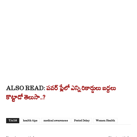
ALSO READ:
పవర్ ప్లేలో ఎన్ని రికార్డులు బద్దలు
కొట్టాడో తెలుసా..?
TAGS
health tips
medical awareness
Period Delay
Women Health