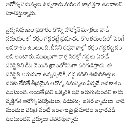
ఆరోగ్య సమస్యలు ఉన్నవారు మరింత జాగ్రత్తగా ఉండాలని
సూచిస్తున్నారు.
వైద్య నిపుణుల ప్రకారం కొన్ని హార్మోన్ మాత్రలు వాడే
సమయంలో రక్తం గడ్డకట్టే ప్రమాదం కొంతమందిలో పెరిగే
అవకాశం ఉంటుంది. దీనిని రక్తనాళాల్లో రక్తం గడ్డకట్టడం
అని అంటారు. ముఖ్యంగా కాళ్ల సిరల్లో గడ్డలు ఏర్పడే
పరిస్థితిని డీప్ వెయిన్ థ్రాంబోసిస్‌గా పరిగణిస్తారు. ఈ
పరిస్థితి అరుదుగా ఉన్నప్పటికీ, గడ్డ కదిలి ఊపిరితిత్తుల
వరకు చేరితే తీవ్రమైన ఆరోగ్య సమస్యలు ఏర్పడే అవకాశం
ఉంటుంది. అయితే ప్రతి ఒక్కరికి ఇది జరుగుతుందని కాదు,
వ్యక్తిగత ఆరోగ్య పరిస్థితులు, వయస్సు, ఇతర వ్యాధులు, వాడే
మందుల చరిత్ర వంటి అంశాలపై ప్రమాదం ఆధారపడి
ఉంటుందని వైద్యులు వివరిస్తున్నారు.