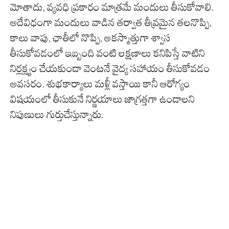
మోతాదు, వ్యవధి ప్రకారం మాత్రమే మందులు తీసుకోవాలి.
అదేవిధంగా మందులు వాడిన తర్వాత తీవ్రమైన తలనొప్పి,
కాలు వాపు, ఛాతీలో నొప్పి, అకస్మాత్తుగా శ్వాస
తీసుకోవడంలో ఇబ్బంది వంటి లక్షణాలు కనిపిస్తే వాటిని
నిర్లక్ష్యం చేయకుండా వెంటనే వైద్య సహాయం తీసుకోవడం
అవసరం. శుభకార్యాలు మళ్లీ వస్తాయి కానీ ఆరోగ్యం
విషయంలో తీసుకునే నిర్ణయాలు జాగ్రత్తగా ఉండాలని
నిపుణులు గుర్తుచేస్తున్నారు.