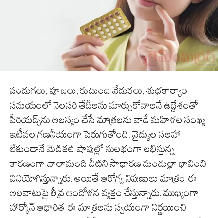
పండుగలు, పూజలు, కుటుంబ వేడుకలు, శుభకార్యాల
సమయంలో నెలసరి తేదీలను మార్చుకోవాలనే ఉద్దేశంతో
పీరియడ్స్‌ను ఆలస్యం చేసే మాత్రలను వాడే మహిళల సంఖ్య
ఇటీవల గణనీయంగా పెరుగుతోంది. వైద్యుల సలహా
లేకుండానే మెడికల్ షాపుల్లో సులభంగా లభిస్తున్న
కారణంగా చాలామంది వీటిని సాధారణ మందుల్లా భావించి
వినియోగిస్తున్నారు. అయితే ఆరోగ్య నిపుణులు మాత్రం ఈ
అలవాటుపై తీవ్ర ఆందోళన వ్యక్తం చేస్తున్నారు. ముఖ్యంగా
హార్మోన్ ఆధారిత ఈ మాత్రలను స్వయంగా నిర్ణయించి