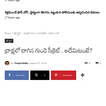
17 hours ago
కళ్లముందే ఫోన్ చోరీ.. ధైర్యంగా దొంగను పట్టుకుని పోలీసులకు అప్పగించిన కవలలు
17 hours ago