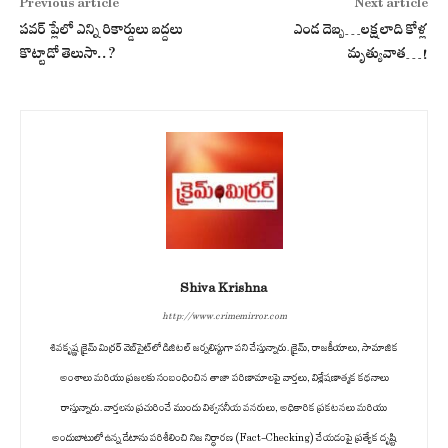
Previous article
Next article
పవర్ ప్లేలో ఎన్ని రికార్డులు బద్దలు
ఎండ దెబ్బ‌…ల‌క్ష‌లాది కోళ్ల
కొట్టాడో తెలుసా..?
మృత్యువాత‌…!
Shiva Krishna
http://www.crimemirror.com
శివకృష్ణ క్రైమ్ మిర్రర్ వెబ్‌సైట్‌లో డిజిటల్ జర్నలిస్టుగా పని చేస్తున్నారు. క్రైమ్, రాజకీయాలు, సామాజిక
అంశాలు మరియు ప్రజలకు సంబంధించిన తాజా పరిణామాలపై వార్తలు, విశ్లేషణాత్మక కథనాలు
రాస్తున్నారు. వార్తలను ప్రచురించే ముందు విశ్వసనీయ వనరులు, అధికారిక ప్రకటనలు మరియు
అందుబాటులో ఉన్న డేటాను పరిశీలించి నిజ నిర్ధారణ (Fact-Checking) చేయడంపై ప్రత్యేక దృష్టి