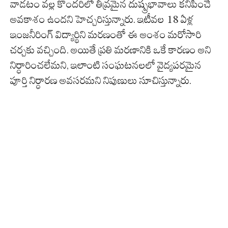
వాడటం వల్ల కొందరిలో తీవ్రమైన దుష్ప్రభావాలు కనిపించే
అవకాశం ఉందని హెచ్చరిస్తున్నారు. ఇటీవల 18 ఏళ్ల
ఇంజనీరింగ్ విద్యార్థిని మరణంతో ఈ అంశం మరోసారి
చర్చకు వచ్చింది. అయితే ప్రతి మరణానికి ఒకే కారణం అని
నిర్ధారించలేమని, ఇలాంటి సంఘటనలలో వైద్యపరమైన
పూర్తి నిర్ధారణ అవసరమని నిపుణులు సూచిస్తున్నారు.