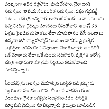
ముఖ్యంగా అధిక రక్తపోటు, మధుమేహం, థైరాయిడ్
సమస్యలు, కాలేయ సంబంధిత సమస్యలు, రక్తం గడ్డకట్టే
కుటుంబ చరిత్ర ఉన్నవారు ఇలాంటి మందులు వాడే ముందు
తప్పనిసరిగా వైద్యుల సూచనలు తీసుకోవాలి. అలాగే 35
ఏళ్లకు పైబడిన మహిళలు లేదా ధూమపానం చేసే అలవాటు
ఉన్నవారిలో కొన్ని హార్మోన్ మందుల వాడకంపై ప్రత్యేక
జాగ్రత్తలు అవసరమని నిపుణులు చెబుతున్నారు. అందరికీ
ఒకే మోతాదు లేదా ఒకే మందు సరిపోదని, వ్యక్తిగత ఆరోగ్య
చరిత్ర ఆధారంగా మాత్రమే నిర్ణయం తీసుకోవాలని
సూచిస్తున్నారు.
పీరియడ్స్‌ను ఆలస్యం చేయాల్సిన పరిస్థితి వచ్చినప్పుడు
స్వయంగా మందులు కొనుగోలు చేసి వాడడం కంటే
ముందుగా గైనకాలజిస్ట్‌ను సంప్రదించడం సురక్షిత
మార్గమని వైద్యులు సూచిస్తున్నారు. వైద్యులు సూచించిన