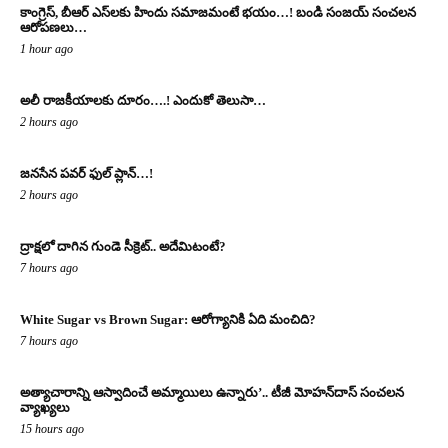
కాంగ్రెస్‌, బీఆర్ ఎస్‌ల‌కు హిందు స‌మాజ‌మంటే భ‌యం…! బండి సంజ‌య్ సంచ‌ల‌న
ఆరోప‌ణ‌లు…
1 hour ago
అలీ రాజ‌కీయాల‌కు దూరం….! ఎందుకో తెలుసా…
2 hours ago
జనసేన పవర్ ఫుల్ ప్లాన్…!
2 hours ago
ద్రాక్షలో దాగిన గుండె సీక్రెట్.. అదేమిటంటే?
7 hours ago
White Sugar vs Brown Sugar: ఆరోగ్యానికి ఏది మంచిది?
7 hours ago
అత్యాచారాన్ని ఆస్వాదించే అమ్మాయిలు ఉన్నారు’.. టీజీ మోహన్‌దాస్‌ సంచలన
వ్యాఖ్యలు
15 hours ago