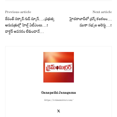
Previous article
Next article
రేవంత్ స‌ర్కార్ గుడ్ న్యూస్‌….ప్ర‌భుత్వ
హైద‌రాబాద్‌లో డ్ర‌గ్స్ క‌ల‌క‌లం…
ఆసుప‌త్రుల్లో హెల్త్ ఏటీఎంలు…!
ముఠా స‌భ్య‌ల అరెస్టు…!
డాక్ట‌ర్ అవ‌స‌రం లేకుండానే…
Ganapathi Janagama
https://crimemirror.com/