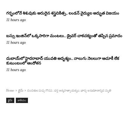
గర్భంలోనే శిశువుకు అరుదైన శస్త్రచికిత్స.. లండన్ వైద్యుల అద్భుత విజయం
11 hours ago
బస్సు ఇంజిన్‌లో ఒక్కసారిగా మంటలు.. డ్రైవర్ చాకచక్యంతో తప్పిన ప్రమాదం
11 hours ago
దుబాయ్‌లో హైదరాబాద్ యువతి అదృశ్యం.. నాలుగు నెలలుగా ఆచూకీ లేక
కుటుంబంలో ఆందోళన
11 hours ago