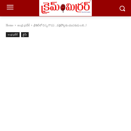
Home
ఆంధ్ర ప్రదేశ్
క్రికెట్‌లో చిన్న గొడ‌వ ...క‌త్తిపోట్ల‌కు యువ‌కుడు బ‌లి...!
ఆంధ్ర ప్రదేశ్
క్రైమ్