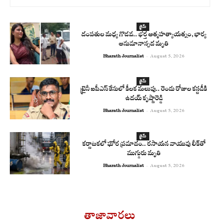
క్రైమ్
దంపతుల మధ్య గొడవ.. భర్త ఆత్మహత్యాయత్నం, భార్య
అనుమానాస్పద మృతి
Bharath Journalist
-
August 5, 2026
క్రైమ్
ట్రైనీ ఐపీఎస్ కేసులో కీలక మలుపు.. రెండు రోజుల కస్టడీకి
ఉదయ్ కృష్ణారెడ్డి
Bharath Journalist
-
August 5, 2026
క్రైమ్
కర్ణాటకలో ఘోర ప్రమాదం.. రసాయన వాయువు లీక్‌తో
ముగ్గురు మృతి
Bharath Journalist
-
August 5, 2026
తాజావార్తలు