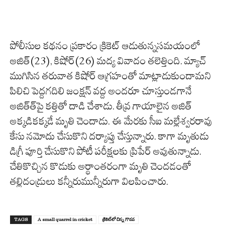
పోలీసుల క‌థ‌నం ప్ర‌కారం క్రికెట్ ఆడుతున్నస‌మ‌యంలో
అజిత్‌(23), కిషోర్‌(26) మ‌ద్య వివాదం త‌లెత్తింది. మ్యాచ్
ముగిసిన త‌రువాత కిషోర్ ఆగ్ర‌హంతో మాట్లాడుకుందామ‌ని
పిలిచి పెద్ద‌గ‌దిలి జంక్ష‌న్ వ‌ద్ద అంద‌రూ చూస్తుండ‌గానే
అజిత్‌త్‌పై క‌త్తితో దాడి చేశాడు. తీవ్ర గాయాలైన అజిత్
అక్క‌డిక‌క్క‌డే మృతి చెందాడు. ఈ మేర‌కు సీఐ మ‌ల్లేశ్వ‌ర‌రావు
కేసు న‌మోదు చేసుకొని ద‌ర్యాప్తు చేస్తున్నారు. కాగా మృతుడు
డిగ్రీ పూర్తి చేసుకొని పోటీ ప‌రీక్ష‌లకు ప్రిపేర్ అవుతున్నాడు.
చేతికొచ్చిన కొడుకు అర్థాంత‌రంగా మృతి చెంద‌డంతో
త‌ల్లిదండ్రులు క‌న్నీరుమున్నీరుగా విల‌పించారు.
TAGS
A small quarrel in cricket
క్రికెట్‌లో చిన్న గొడ‌వ