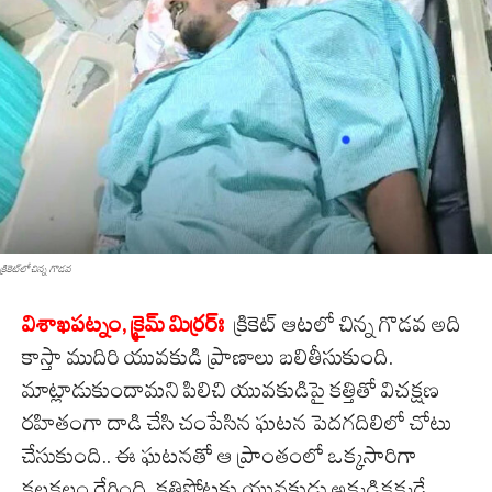
క్రికెట్‌లో చిన్న గొడ‌వ
విశాఖ‌ప‌ట్నం, క్రైమ్ మిర్ర‌ర్ః
క్రికెట్ ఆట‌లో చిన్న గొడ‌వ అది
కాస్తా ముదిరి యువ‌కుడి ప్రాణాలు బ‌లితీసుకుంది.
మాట్లాడుకుందామ‌ని పిలిచి యువ‌కుడిపై క‌త్తితో విచ‌క్ష‌ణ
ర‌హితంగా దాడి చేసి చంపేసిన ఘ‌ట‌న పెద‌గ‌దిలిలో చోటు
చేసుకుంది.. ఈ ఘ‌ట‌న‌తో ఆ ప్రాంతంలో ఒక్క‌సారిగా
క‌ల‌క‌లం రేగింది. క‌త్తిపోట్ల‌కు యువ‌కుడు అక్క‌డిక‌క్క‌డే