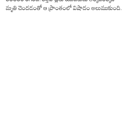
మృతి చెంద‌డంతో ఆ ప్రాంతంలో విషాదం అలుముకుంది.