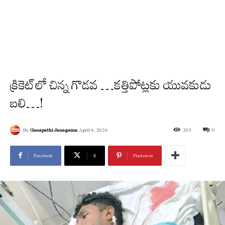
క్రికెట్‌లో చిన్న గొడ‌వ …క‌త్తిపోట్ల‌కు యువ‌కుడు
బ‌లి…!
By
Ganapathi Janagama
April 6, 2026
203
0
Facebook
X
Pinterest