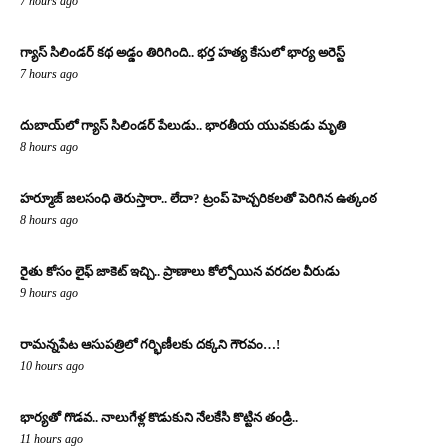
7 hours ago
గ్యాస్ సిలిండర్ కథ అడ్డం తిరిగింది.. భర్త హత్య కేసులో భార్య అరెస్ట్
7 hours ago
దుబాయ్‌లో గ్యాస్ సిలిండర్ పేలుడు.. భారతీయ యువకుడు మృతి
8 hours ago
హర్మూజ్ జలసంధి తెరుస్తారా.. లేదా? ట్రంప్ హెచ్చరికలతో పెరిగిన ఉత్కంఠ
8 hours ago
రైతు కోసం లైఫ్ జాకెట్ ఇచ్చి.. ప్రాణాలు కోల్పోయిన వరదల వీరుడు
9 hours ago
రామన్నపేట ఆసుపత్రిలో గర్భిణీలకు దక్కని గౌరవం…!
10 hours ago
భార్యతో గొడవ.. నాలుగేళ్ల కొడుకుని నేలకేసి కొట్టిన తండ్రి..
11 hours ago