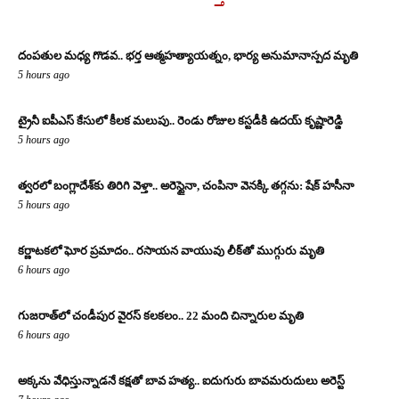
దంపతుల మధ్య గొడవ.. భర్త ఆత్మహత్యాయత్నం, భార్య అనుమానాస్పద మృతి
5 hours ago
ట్రైనీ ఐపీఎస్ కేసులో కీలక మలుపు.. రెండు రోజుల కస్టడీకి ఉదయ్ కృష్ణారెడ్డి
5 hours ago
త్వరలో బంగ్లాదేశ్‌కు తిరిగి వెళ్తా.. అరెస్టైనా, చంపినా వెనక్కి తగ్గను: షేక్ హసీనా
5 hours ago
కర్ణాటకలో ఘోర ప్రమాదం.. రసాయన వాయువు లీక్‌తో ముగ్గురు మృతి
6 hours ago
గుజరాత్‌లో చండీపుర వైరస్ కలకలం.. 22 మంది చిన్నారుల మృతి
6 hours ago
అక్కను వేధిస్తున్నాడనే కక్షతో బావ హత్య.. ఐదుగురు బావమరుదులు అరెస్ట్