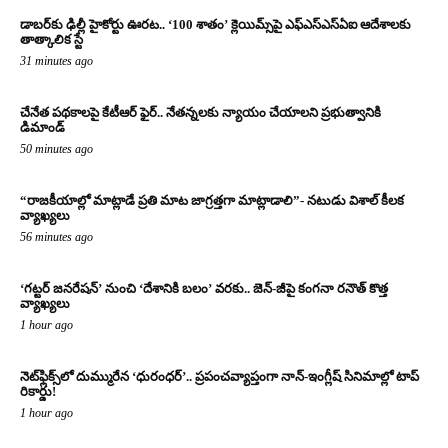
డాబర్‌కు ఢిల్లీ హైకోర్టు ఊరట.. ‘100 శాతం’ క్లెయిమ్స్‌పై ఎఫ్‌ఎస్‌ఎస్‌ఏఐ ఆదేశాలకు
తాత్కాలిక స్టే
31 minutes ago
చేనేత పథకాలపై కేటీఆర్ ఫైర్.. నేతన్నలకు న్యాయం చేయాలని ప్రభుత్వానికి
డిమాండ్
50 minutes ago
“రాజకీయాల్లో మాట్లాడే ప్రతి మాట జాగ్రత్తగా మాట్లాడాలి”- నటుడు విశాల్ కీలక
వ్యాఖ్యలు
56 minutes ago
‘గట్టర్ జనరేషన్’ నుంచి ‘దేశానికి బలం’ వరకు.. జెన్-జీపై కంగనా రనౌత్ కొత్త
వ్యాఖ్యలు
1 hour ago
నెట్‌ఫ్లిక్స్‌లో దుమ్మురేన ‘ధురంధర్’.. ప్రపంచవ్యాప్తంగా నాన్-ఇంగ్లీష్ సినిమాల్లో టాప్
రికార్డు!
1 hour ago