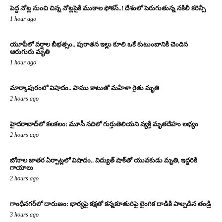
పెద్ద నోట్ల నుంచి చిన్న నోట్లపైకి ముఠాల ఫోకస్..! దేశంలో పెరుగుతున్న నకిలీ కరెన్సీ
1 hour ago
యూపీలో వర్షాల బీభత్సం.. పురాతన ఇల్లు కూలి ఒకే కుటుంబానికి చెందిన
ఆరుగురు మృతి
1 hour ago
మార్కాపురంలో విషాదం.. పాము కాటుతో మహిళా రైతు మృతి
2 hours ago
హైదరాబాద్‌లో కలకలం: మూసీ నదిలో గుర్తుతెలియని వ్యక్తి మృతదేహం లభ్యం
2 hours ago
బోనాల జాతర ఏర్పాట్లలో విషాదం.. విద్యుత్ షాక్‌తో యువకుడు మృతి, ఇద్దరికి
గాయాలు
2 hours ago
గాంధీనగర్‌లో దారుణం: భార్యపై కక్షతో కన్నకూతురిపై లైంగిక దాడికి పాల్పడిన తండ్రి
3 hours ago