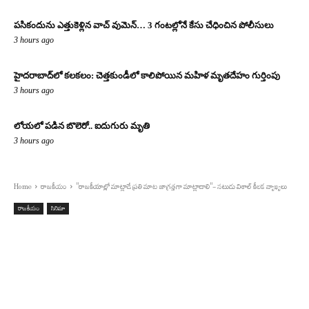
పసికందును ఎత్తుకెళ్లిన వాచ్ వుమెన్… 3 గంటల్లోనే కేసు చేధించిన పోలీసులు
3 hours ago
హైదరాబాద్‌లో కలకలం: చెత్తకుండీలో కాలిపోయిన మహిళ మృతదేహం గుర్తింపు
3 hours ago
లోయలో పడిన బొలెరో.. ఐదుగురు మృతి
3 hours ago