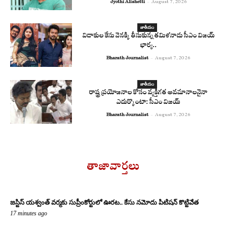
Jyothi Alishetti
-
August 7, 2026
జాతీయం
విడాకుల కేసు వెనక్కి తీసుకున్న తమిళనాడు సీఎం విజయ్
భార్య..
Bharath Journalist
-
August 7, 2026
జాతీయం
రాష్ట్ర ప్రయోజనాల కోసం వ్యక్తిగత అవమానాలనైనా
ఎదుర్కొంటా: సీఎం విజయ్
Bharath Journalist
-
August 7, 2026
తాజావార్తలు
జస్టిస్ యశ్వంత్ వర్మకు సుప్రీంకోర్టులో ఊరట.. కేసు నమోదు పిటిషన్ కొట్టివేత
17 minutes ago