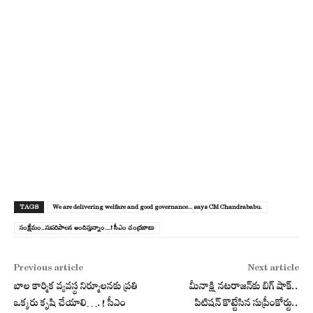
TAGS
We are delivering welfare and good governance... says CM Chandrababu.
సంక్షేమం...సుప‌రిపాల‌న అందిస్తున్నాం....! సీఎం చంద్ర‌బాబు
Previous article
Next article
బాల కార్మిక వ్య‌వస్థ నిర్మూల‌న‌కు ప్ర‌తి
మీనాక్షి నటరాజన్‌కు బిగ్ షాక్..
ఒక్క‌రు కృషి చేయాలి….! సీఎం
పిటిషన్ కొట్టేసిన సుప్రీంకోర్టు..