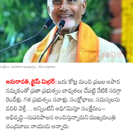
సంక్షేమం...సుప‌రిపాల‌న అందిస్తున్నాం....!సీఎం చంద్ర‌బాబు
అమరావతి, క్రైమ్ మిర్ర‌ర్‌:
ఐదు కోట్ల మంది ప్రజల అపార
నమ్మకంతో ప్రజా ప్రభుత్వం బాధ్యతలు చేపట్టి నేటికి సరిగ్గా
రెండేళ్లు. గత ప్రభుత్వం సవాళ్లు, సంక్షోభాలు, సమస్యలను
వదిలి వెళ్తే… అన్నింటినీ అధిగమిస్తూ సంక్షేమం–
అభివృద్ధి–సుపరిపాలన అందిస్తున్నామని ముఖ్యమంత్రి
చంద్రబాబు నాయుడు అన్నారు.