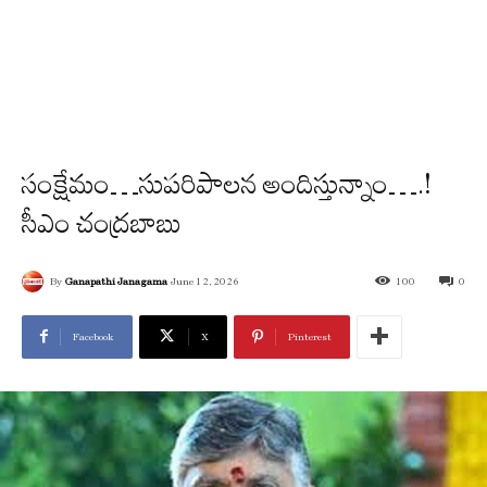
సంక్షేమం…సుప‌రిపాల‌న అందిస్తున్నాం….!
సీఎం చంద్ర‌బాబు
By
Ganapathi Janagama
June 12, 2026
100
0
Facebook
X
Pinterest