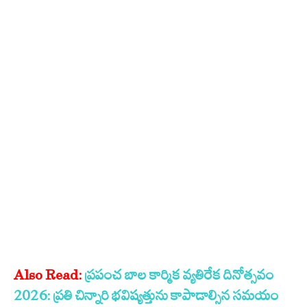
Also Read:
ప్రపంచ బాల కార్మిక వ్యతిరేక దినోత్సవం
2026: ప్రతి చిన్నారి భవిష్యత్తును కాపాడాల్సిన సమయం