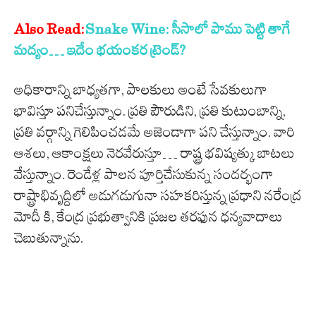
Also Read:
Snake Wine: సీసాలో పాము పెట్టి తాగే
మద్యం… ఇదేం భయంకర ట్రెండ్?
అధికారాన్ని బాధ్యతగా, పాలకులు అంటే సేవకులుగా
భావిస్తూ పనిచేస్తున్నాం. ప్రతి పౌరుడిని, ప్రతి కుటుంబాన్ని,
ప్రతి వర్గాన్ని గెలిపించడమే అజెండాగా పని చేస్తున్నాం. వారి
ఆశలు, ఆకాంక్షలు నెరవేరుస్తూ… రాష్ట్ర భవిష్యత్కు బాటలు
వేస్తున్నాం. రెండేళ్ల పాలన పూర్తిచేసుకున్న సందర్భంగా
రాష్ట్రాభివృద్దిలో అడుగడుగునా సహకరిస్తున్న ప్రధాని నరేంద్ర
మోదీ కి, కేంద్ర ప్రభుత్వానికి ప్రజల తరఫున ధన్యవాదాలు
చెబుతున్నాను.