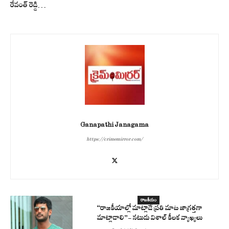
రేవంత్ రెడ్డి…
Ganapathi Janagama
https://crimemirror.com/
రాజకీయం
“రాజకీయాల్లో మాట్లాడే ప్రతి మాట జాగ్రత్తగా
మాట్లాడాలి”- నటుడు విశాల్ కీలక వ్యాఖ్యలు