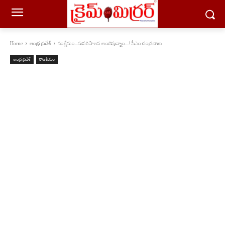
Home
ఆంధ్ర ప్రదేశ్
సంక్షేమం...సుప‌రిపాల‌న అందిస్తున్నాం....! సీఎం చంద్ర‌బాబు
ఆంధ్ర ప్రదేశ్
రాజకీయం