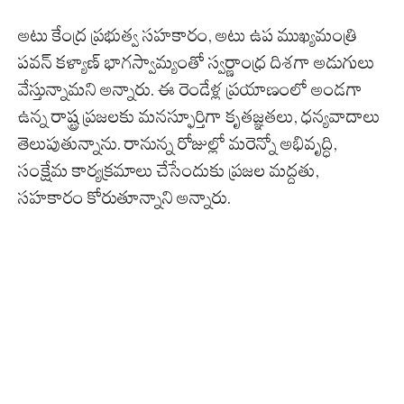
అటు కేంద్ర ప్రభుత్వ సహకారం, అటు ఉప ముఖ్యమంత్రి
పవన్ కళ్యాణ్ భాగస్వామ్యంతో స్వర్ణాంధ్ర దిశగా అడుగులు
వేస్తున్నామని అన్నారు. ఈ రెండేళ్ల ప్రయాణంలో అండగా
ఉన్న రాష్ట్ర ప్రజలకు మనస్ఫూర్తిగా కృతజ్ఞతలు, ధన్యవాదాలు
తెలుపుతున్నాను. రానున్న రోజుల్లో మరెన్నో అభివృద్ధి,
సంక్షేమ కార్యక్రమాలు చేసేందుకు ప్రజల మద్దతు,
సహకారం కోరుతూన్నాని అన్నారు.