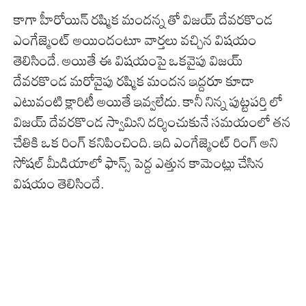
కాగా హీరోయిన్ రష్మిక మందన్న తో విజయ్ దేవరకొండ
ఎంగేజ్మెంట్ అయిందంటూ వార్తలు వచ్చిన విషయం
తెలిసిందే. అయితే ఈ విషయంపై ఒకవైపు విజయ్
దేవరకొండ మరోవైపు రష్మిక మందన ఇద్దరూ కూడా
ఎటువంటి క్లారిటీ అయితే ఇవ్వలేదు. కానీ నిన్న పుట్టపర్తి లో
విజయ్ దేవరకొండ స్వామిని దర్శించుకునే సమయంలో తన
చేతికి ఒక రింగ్ కనిపించింది. ఇది ఎంగేజ్మెంట్ రింగ్ అని
సోషల్ మీడియాలో ఫాన్స్ పెద్ద ఎత్తున కామెంట్లు చేసిన
విషయం తెలిసిందే.