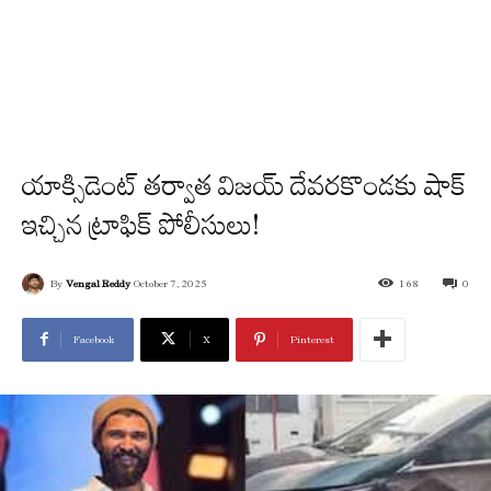
యాక్సిడెంట్ తర్వాత విజయ్ దేవరకొండకు షాక్
ఇచ్చిన ట్రాఫిక్ పోలీసులు!
By
Vengal Reddy
October 7, 2025
168
0
Facebook
X
Pinterest