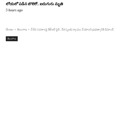
లోయలో పడిన బొలెరో.. ఐదుగురు మృతి
5 hours ago