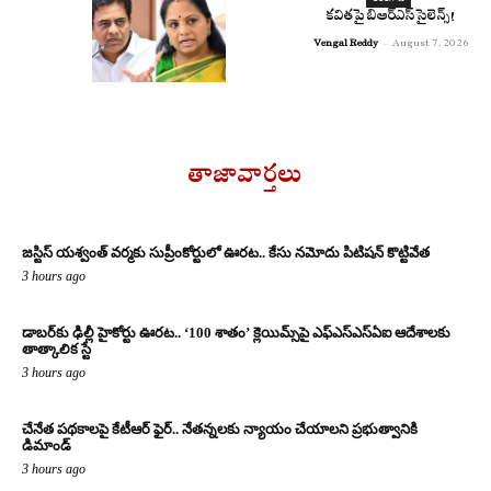
కవితపై బిఆర్ఎస్ సైలెన్స్!
Vengal Reddy
-
August 7, 2026
తాజావార్తలు
జస్టిస్ యశ్వంత్ వర్మకు సుప్రీంకోర్టులో ఊరట.. కేసు నమోదు పిటిషన్ కొట్టివేత
3 hours ago
డాబర్‌కు ఢిల్లీ హైకోర్టు ఊరట.. ‘100 శాతం’ క్లెయిమ్స్‌పై ఎఫ్‌ఎస్‌ఎస్‌ఏఐ ఆదేశాలకు
తాత్కాలిక స్టే
3 hours ago
చేనేత పథకాలపై కేటీఆర్ ఫైర్.. నేతన్నలకు న్యాయం చేయాలని ప్రభుత్వానికి
డిమాండ్
3 hours ago