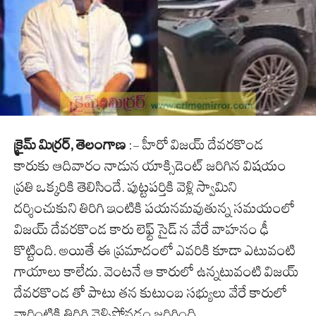
క్రైమ్ మిర్రర్, తెలంగాణ
:- హీరో విజయ్ దేవరకొండ
కారుకు ఆదివారం నాడున యాక్సిడెంట్ జరిగిన విషయం
ప్రతి ఒక్కరికి తెలిసిందే. పుట్టపర్తికి వెళ్లి స్వామిని
దర్శించుకుని తిరిగి ఇంటికి పయనమవుతున్న సమయంలో
విజయ్ దేవరకొండ కారు లెఫ్ట్ సైడ్ న వేరే వాహనం ఢీ
కొట్టింది. అయితే ఈ ప్రమాదంలో ఎవరికి కూడా ఎటువంటి
గాయాలు కాలేదు. వెంటనే ఆ కారులో ఉన్నటువంటి విజయ్
దేవరకొండ తో పాటు తన కుటుంబ సభ్యులు వేరే కారులో
వారింటికి తిరిగి వెళ్ళిపోవడం జరిగింది.