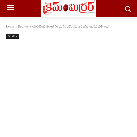
Home
తెలంగాణ
యాక్సిడెంట్ తర్వాత విజయ్ దేవరకొండకు షాక్ ఇచ్చిన ట్రాఫిక్ పోలీసులు!
తెలంగాణ