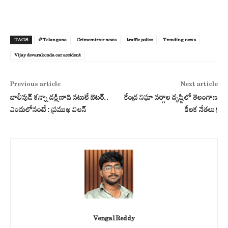
TAGS
#Telangana
Crimemirror news
traffic police
Trending news
Vijay devarakonda car accident
Previous article
Next article
బాలీవుడ్ కన్నా దక్షిణాది నటులే బెటర్..
కేంద్ర నిఘా వర్గాల దృష్టిలో తెలంగాణ
ఎందులోనంటే : ప్రముఖ విలన్
కీలక నేతలు!
Vengal Reddy