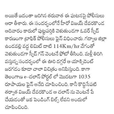
అయితే ఇదంతా జరిగిన తరువాత ఈ ఘటనపై పోలీసులు
ఆరా తీశారు. ఈ సందర్భంలోనే హీరో విజయ్ దేవరకొండ
ఆదివారం కారులో పుట్టపర్తికి వెళుతుండగా ఓవర్ స్పీడ్
కారణంగా ట్రాఫిక్ పోలీసులు ఫైన్ విధించారు. గద్వాల జిల్లా
ఉండవల్లి వద్ద లిమిట్ దాటి 114Km/hr వేగంతో
వెళుతుండగా స్పీడ్ గన్ వెంటనే ఫోటో తీసింది. మళ్లీ తిరిగి
వస్తున్న సందర్భంలో ఈ ఊరి దగ్గరే ఆ యాక్సిడెంట్
జరగడం కూడా చాలా విచిత్రం అనిపిస్తుంది. కాగా
తెలంగాణ e-చలాన్ పోర్టల్ లో మొదటగా 1035
రూపాయల ఫైన్ అనేది చూపించింది. కానీ కొద్దిసేపటి
తర్వాత విజయ్ దేవరకొండ ఆ చలాన్ ను వెంటనే పే
చేయడంతో ఇక పెండింగ్ బిల్స్ లేవని అందులో
చూపించింది.