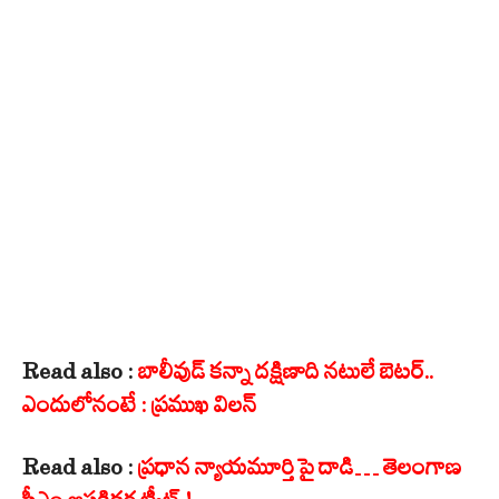
Read also :
బాలీవుడ్ కన్నా దక్షిణాది నటులే బెటర్..
ఎందులోనంటే : ప్రముఖ విలన్
Read also :
ప్రధాన న్యాయమూర్తి పై దాడి… తెలంగాణ