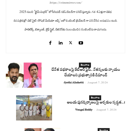
https://crimemirror.com/
2025 నుంచి "క్రైమ్ మిర్రర్" లో సీనియర్ సబ్‌ఎడిటర్‌గా పనిచేస్తున్నారు. గత 4 ఏళ్లుగా వివిధ
దినపత్రికల్లో-వెబ్ సైట్-సోషల్ మీడియా ఆప్స్' లలో కంటెంట్ క్రియేటర్ గా పని చేసిన అనుభవం ఉంది.
పాలిటిక్స్‌, టెక్నాలజీ, లైఫ్‌ స్టైల్‌, బిజినెస్‌కు సంబంధించిన కంటెంట్‌ను రాయగలను.
తెలంగాణ
చేనేత పథకాలపై కేటీఆర్ ఫైర్.. నేతన్నలకు న్యాయం
చేయాలని ప్రభుత్వానికి డిమాండ్
Jyothi Alishetti
-
August 7, 2026
తెలంగాణ
ఆలయ పునర్నిర్మాణంపై అర్చకుల స్పష్టత..!
Vengal Reddy
-
August 7, 2026
తెలంగాణ