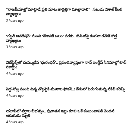
“రాజకీయాల్లో మాట్లాడే ప్రతి మాట జాగ్రత్తగా మాట్లాడాలి”- నటుడు విశాల్ కీలక
వ్యాఖ్యలు
3 hours ago
‘గట్టర్ జనరేషన్’ నుంచి ‘దేశానికి బలం’ వరకు.. జెన్-జీపై కంగనా రనౌత్ కొత్త
వ్యాఖ్యలు
3 hours ago
నెట్‌ఫ్లిక్స్‌లో దుమ్మురేన ‘ధురంధర్’.. ప్రపంచవ్యాప్తంగా నాన్-ఇంగ్లీష్ సినిమాల్లో టాప్
రికార్డు!
4 hours ago
పెద్ద నోట్ల నుంచి చిన్న నోట్లపైకి ముఠాల ఫోకస్..! దేశంలో పెరుగుతున్న నకిలీ కరెన్సీ
4 hours ago
యూపీలో వర్షాల బీభత్సం.. పురాతన ఇల్లు కూలి ఒకే కుటుంబానికి చెందిన
ఆరుగురు మృతి
4 hours ago