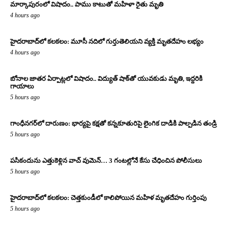
మార్కాపురంలో విషాదం.. పాము కాటుతో మహిళా రైతు మృతి
4 hours ago
హైదరాబాద్‌లో కలకలం: మూసీ నదిలో గుర్తుతెలియని వ్యక్తి మృతదేహం లభ్యం
4 hours ago
బోనాల జాతర ఏర్పాట్లలో విషాదం.. విద్యుత్ షాక్‌తో యువకుడు మృతి, ఇద్దరికి
గాయాలు
5 hours ago
గాంధీనగర్‌లో దారుణం: భార్యపై కక్షతో కన్నకూతురిపై లైంగిక దాడికి పాల్పడిన తండ్రి
5 hours ago
పసికందును ఎత్తుకెళ్లిన వాచ్ వుమెన్… 3 గంటల్లోనే కేసు చేధించిన పోలీసులు
5 hours ago
హైదరాబాద్‌లో కలకలం: చెత్తకుండీలో కాలిపోయిన మహిళ మృతదేహం గుర్తింపు
5 hours ago