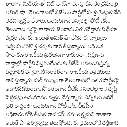
తాజాగా మీడియాతో చిట్ చాట్‌గా మాట్లాడిన కేంద్రమంత్రి
అమిత్ షా.. తెలంగాణలో బీజేపీ ఏ పార్టీతో పొత్తు పెట్టుకునేది
లేదని స్పష్టం చేశారు. ఒంటరిగానే ఎన్నికల్లో పోటీ చేసి..
తెలంగాణ గడ్డపై కాషాయ జెండాను ఎగురవేస్తామని ధీమా
వ్యక్తం చేశారు. అయితే అమిత్ షా చేసిన ఈ వ్యాఖ్యలు
ఇప్పుడు సరికొత్త చర్చకు దారి తీస్తున్నాయి. ఇది ఒక
సాధారణ రాజకీయ ప్రకటనగా కాకుండా.. దక్షిణాది
రాష్ట్రాల్లో పార్టీని విస్తరించేందుకు బీజేపీ అవలంబిస్తున్న
దీర్ఘకాలిక వ్యూహానికి సంకేతంగా రాజకీయ విశ్లేషకులు
భావిస్తున్నారు. మరీ ముఖ్యంగా తెలంగాణలో ఇతర పార్టీలపై
ఆధారపడకుండా.. సొంతంగానే బీజేపీని నిలబెట్టాలని దృష్టి
పెట్టినట్లు అనుమానం వ్యక్తం చేస్తున్నారు. ఎన్నికలు జరిగే
ప్రతి రాష్ట్రంలో ఒంటరిగానే పోటీ చేసి.. బీజేపీని
అధికారంలోకి తీసుకురావడమే తమ లక్ష్యమని తాజాగా
అమిత్ షా పేర్కొన్నట్లు తెలుస్తోంది. ఈ క్రమంలోనే దక్షిణాది