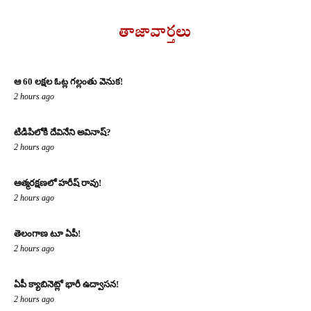
తాజావార్తలు
ఆ 60 లక్షల ఓట్ల గల్లంతు వెనుక!
2 hours ago
టిడిపిలోకి దేవినేని అవినాష్?
2 hours ago
ఆత్మరక్షణలో హరీష్ రావు!
2 hours ago
తెలంగాణ టూ ఏపీ!
2 hours ago
ఏపీ క్యాబినెట్లో భారీ ఉద్వాసన!
2 hours ago