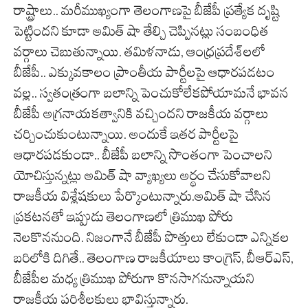
రాష్ట్రాలు.. మరీముఖ్యంగా తెలంగాణపై బీజేపీ ప్రత్యేక దృష్టి
పెట్టిందని కూడా అమిత్ షా తేల్చి చెప్పినట్లు సంబంధిత
వర్గాలు చెబుతున్నాయి. తమిళనాడు, ఆంధ్రప్రదేశ్‌లలో
బీజేపీ.. ఎక్కువకాలం ప్రాంతీయ పార్టీలపై ఆధారపడటం
వల్ల.. స్వతంత్రంగా బలాన్ని పెంచుకోలేకపోయామనే భావన
బీజేపీ అగ్రనాయకత్వానికి వచ్చిందని రాజకీయ వర్గాలు
చర్చించుకుంటున్నాయి. అందుకే ఇతర పార్టీలపై
ఆధారపడకుండా.. బీజేపీ బలాన్ని సొంతంగా పెంచాలని
యోచిస్తున్నట్లు అమిత్ షా వ్యాఖ్యలు అర్థం చేసుకోవాలని
రాజకీయ విశ్లేషకులు పేర్కొంటున్నారు.అమిత్ షా చేసిన
ప్రకటనతో ఇప్పుడు తెలంగాణలో త్రిముఖ పోరు
నెలకొననుంది. నిజంగానే బీజేపీ పొత్తులు లేకుండా ఎన్నికల
బరిలోకి దిగితే.. తెలంగాణ రాజకీయాలు కాంగ్రెస్, బీఆర్ఎస్,
బీజేపీల మధ్య త్రిముఖ పోరుగా కొనసాగనున్నాయని
రాజకీయ పరిశీలకులు భావిస్తున్నారు.