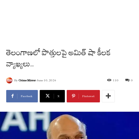
తెలంగాణలో పొత్తులపై అమిత్ షా కీలక
వ్యాఖ్యలు..
By
Crime Mirror
June 10, 2026
110
0
Facebook
X
Pinterest