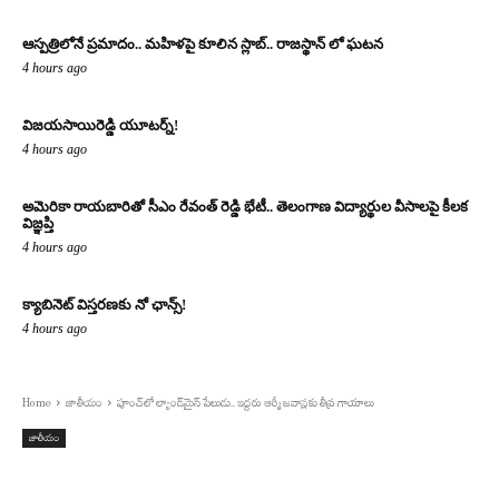
ఆస్పత్రిలోనే ప్రమాదం.. మహిళపై కూలిన స్లాబ్‌.. రాజస్థాన్ లో ఘటన
4 hours ago
విజయసాయిరెడ్డి యూటర్న్!
4 hours ago
అమెరికా రాయబారితో సీఎం రేవంత్ రెడ్డి భేటీ.. తెలంగాణ విద్యార్థుల వీసాలపై కీలక
విజ్ఞప్తి
4 hours ago
క్యాబినెట్ విస్తరణకు నో ఛాన్స్!
4 hours ago