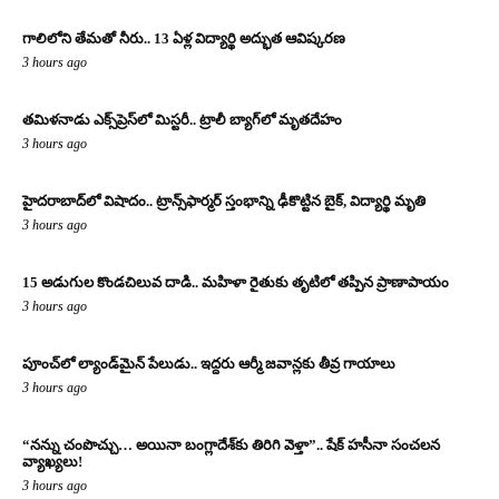
గాలిలోని తేమతో నీరు.. 13 ఏళ్ల విద్యార్థి అద్భుత ఆవిష్కరణ
3 hours ago
తమిళనాడు ఎక్స్‌ప్రెస్‌లో మిస్టరీ.. ట్రాలీ బ్యాగ్‌లో మృతదేహం
3 hours ago
హైదరాబాద్‌లో విషాదం.. ట్రాన్స్‌ఫార్మర్ స్తంభాన్ని ఢీకొట్టిన బైక్, విద్యార్థి మృతి
3 hours ago
15 అడుగుల కొండచిలువ దాడి.. మహిళా రైతుకు తృటిలో తప్పిన ప్రాణాపాయం
3 hours ago
పూంచ్‌లో ల్యాండ్‌మైన్ పేలుడు.. ఇద్దరు ఆర్మీ జవాన్లకు తీవ్ర గాయాలు
3 hours ago
“నన్ను చంపొచ్చు… అయినా బంగ్లాదేశ్‌కు తిరిగి వెళ్తా”.. షేక్ హసీనా సంచలన
వ్యాఖ్యలు!
3 hours ago