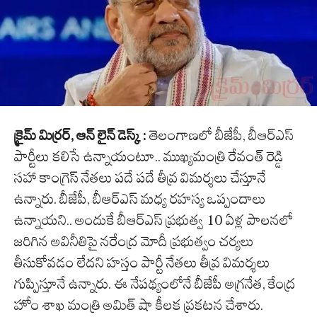
క్రైమ్ మిర్రర్, ఆన్ లైన్ డెస్క్ :
తెలంగాణలో బీజేపీ, బీఆర్ఎస్
పార్టీలు కలిసే ఉన్నాయంటూ.. ముఖ్యమంత్రి రేవంత్ రెడ్డి
సహా కాంగ్రెస్ నేతలు పదే పదే తీవ్ర విమర్శలు చేస్తూనే
ఉన్నారు. బీజేపీ, బీఆర్ఎస్ మధ్య రహస్య ఒప్పందాలు
ఉన్నాయని.. అందుకే బీఆర్ఎస్ ప్రభుత్వ 10 ఏళ్ల పాలనలో
జరిగిన అవినీతిపై నరేంద్ర మోదీ ప్రభుత్వం చర్యలు
తీసుకోవడం లేదని హస్తం పార్టీ నేతలు తీవ్ర విమర్శలు
గుప్పిస్తూనే ఉన్నారు. ఈ నేపథ్యంలోనే బీజేపీ అగ్రనేత, కేంద్ర
హోం శాఖ మంత్రి అమిత్ షా కీలక ప్రకటన చేశారు.