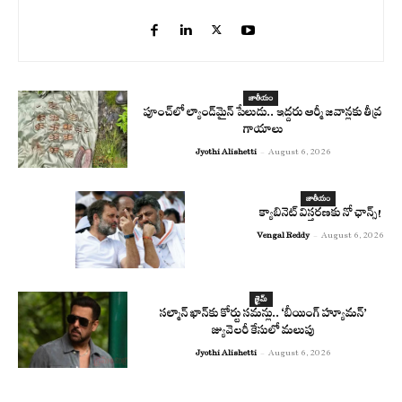
జాతీయం
పూంచ్‌లో ల్యాండ్‌మైన్ పేలుడు.. ఇద్దరు ఆర్మీ జవాన్లకు తీవ్ర
గాయాలు
Jyothi Alishetti
-
August 6, 2026
జాతీయం
క్యాబినెట్ విస్తరణకు నో ఛాన్స్!
Vengal Reddy
-
August 6, 2026
క్రైమ్
సల్మాన్ ఖాన్‌కు కోర్టు సమన్లు.. ‘బీయింగ్ హ్యూమన్’
జ్యువెలరీ కేసులో మలుపు
Jyothi Alishetti
-
August 6, 2026