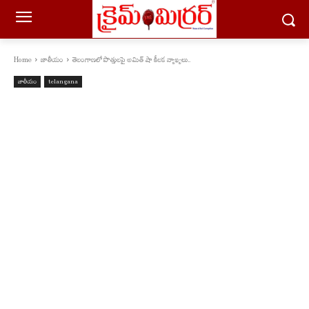
Home
జాతీయం
తెలంగాణలో పొత్తులపై అమిత్ షా కీలక వ్యాఖ్యలు..
జాతీయం
telangana