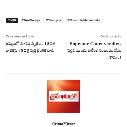
TAGS
#Solo Strategy
#Telangana
#Union minister Amitsha
Previous article
Next article
ఖమ్మంలో మానవ మృగం.. 12 ఏళ్ల
Supreme Court verdict:
బాలికపై 45 ఏళ్ల వ్యక్తి లైంగిక దాడి
పెళ్లికి ముందు శారీరక సంబంధం నేరం
కాదు..!
Crime Mirror