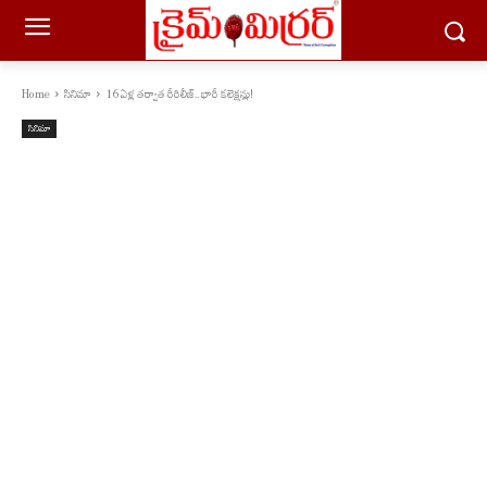
Home
సినిమా
16 ఏళ్ల తర్వాత రీరిలీజ్.. భారీ కలెక్షన్లు!
సినిమా