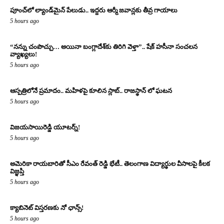
పూంచ్‌లో ల్యాండ్‌మైన్ పేలుడు.. ఇద్దరు ఆర్మీ జవాన్లకు తీవ్ర గాయాలు
5 hours ago
“నన్ను చంపొచ్చు… అయినా బంగ్లాదేశ్‌కు తిరిగి వెళ్తా”.. షేక్ హసీనా సంచలన
వ్యాఖ్యలు!
5 hours ago
ఆస్పత్రిలోనే ప్రమాదం.. మహిళపై కూలిన స్లాబ్‌.. రాజస్థాన్ లో ఘటన
5 hours ago
విజయసాయిరెడ్డి యూటర్న్!
5 hours ago
అమెరికా రాయబారితో సీఎం రేవంత్ రెడ్డి భేటీ.. తెలంగాణ విద్యార్థుల వీసాలపై కీలక
విజ్ఞప్తి
5 hours ago
క్యాబినెట్ విస్తరణకు నో ఛాన్స్!
5 hours ago