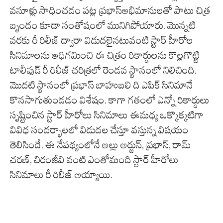
వసూళ్లు సాధించడం పట్ల ప్రభాస్అభిమానులతో పాటు చిత్ర
బృందం కూడా సంతోషంలో మునిగిపోయారు. మొన్నటి
వరకు రీ రిలీజ్ ద్వారా విడుదలైనటువంటి స్టార్ హీరోల
సినిమాలను అధిగమించి ఈ చిత్రం రికార్డులను కొల్లగొట్టి
టాలీవుడ్ రీ రిలీజ్ చరిత్రలో రెండవ స్థానంలో నిలిచింది.
మొదటి స్థానంలో ప్రభాస్ బాహుబలి ది ఎపిక్ సినిమానే
కొనసాగుతుండడం విశేషం. కాగా గతంలో ఎన్నో రికార్డులు
సృష్టించిన స్టార్ హీరోలు సినిమాలు ఈమధ్య ఒక్కొక్కటిగా
వివిధ సందర్భాలలో విడుదల చేస్తూ వస్తున్న విషయం
తెలిసిందే. ఈ నేపథ్యంలోనే అల్లు అర్జున్, ప్రభాస్, రామ్
చరణ్, చిరంజీవి వంటి ఎంతోమంది స్టార్ హీరోలు
సినిమాలు రీ రిలీజ్ అయ్యాయి.