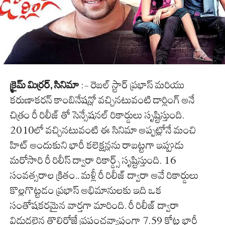
క్రైమ్ మిర్రర్, సినిమా
:- రెబల్ స్టార్ ప్రభాస్ మరియు
కరుణాకరన్ కాంబినేషన్లో వచ్చినటువంటి డార్లింగ్ అనే
చిత్రం రీ రిలీజ్ తో సెన్సేషనల్ రికార్డులు సృష్టిస్తుంది.
2010లో వచ్చినటువంటి ఈ సినిమా అప్పట్లోనే మంచి
హిట్ అందుకుని భారీ కలెక్షన్లను రాబట్టగా ఇప్పుడు
మరోసారి రీ రిలీస్ ద్వారా రికార్డ్స్ సృష్టిస్తుంది. 16
సంవత్సరాల క్రితం.. మళ్లీ రీ రిలీజ్ ద్వారా అవే రికార్డులు
కొల్లగొట్టడం ప్రభాస్ అభిమానులకు ఇది ఒక
సంతోషకరమైన వార్తగా మారింది. రీ రిలీజ్ ద్వారా
విడుదలైన తొలిరోజే ప్రపంచవ్యాప్తంగా 7.59 కోట్ల భారీ