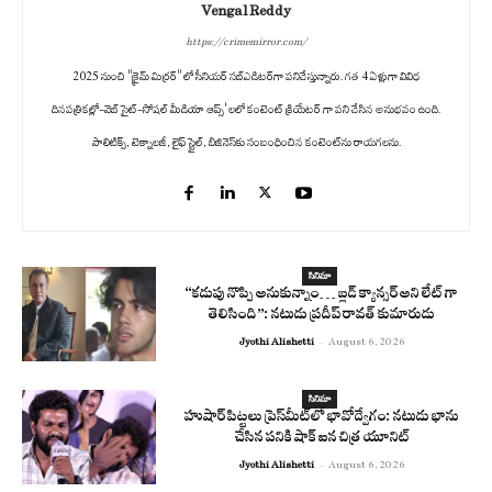
Vengal Reddy
https://crimemirror.com/
2025 నుంచి "క్రైమ్ మిర్రర్" లో సీనియర్ సబ్‌ఎడిటర్‌గా పనిచేస్తున్నారు. గత 4 ఏళ్లుగా వివిధ
దినపత్రికల్లో-వెబ్ సైట్-సోషల్ మీడియా ఆప్స్' లలో కంటెంట్ క్రియేటర్ గా పని చేసిన అనుభవం ఉంది.
పాలిటిక్స్‌, టెక్నాలజీ, లైఫ్‌ స్టైల్‌, బిజినెస్‌కు సంబంధించిన కంటెంట్‌ను రాయగలను.
సినిమా
“కడుపు నొప్పి అనుకున్నాం… బ్లడ్ క్యాన్సర్ అని లేట్ గా
తెలిసింది”: నటుడు ప్రదీప్ రావత్ కుమారుడు
Jyothi Alishetti
-
August 6, 2026
సినిమా
హుషార్ పిట్టలు ప్రెస్‌మీట్‌లో భావోద్వేగం: నటుడు భాను
చేసిన పనికి షాక్ ఐన చిత్ర యూనిట్
Jyothi Alishetti
-
August 6, 2026