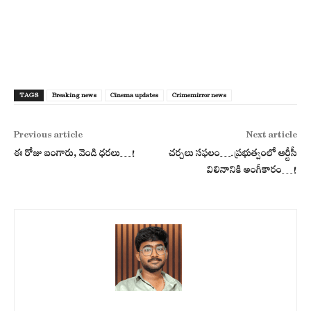
TAGS
Breaking news
Cinema updates
Crimemirror news
Previous article
Next article
ఈ రోజు బంగారు, వెండి ధ‌ర‌లు…!
చ‌ర్చ‌లు స‌ఫ‌లం….ప్ర‌భుత్వంలో ఆర్టీసీ
విలినానికి అంగీకారం…!