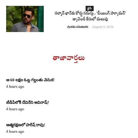
క్రైమ్
సల్మాన్ ఖాన్‌కు కోర్టు సమన్లు.. ‘బీయింగ్ హ్యూమన్’
జ్యువెలరీ కేసులో మలుపు
Jyothi Alishetti
-
August 6, 2026
తాజావార్తలు
ఆ 60 లక్షల ఓట్ల గల్లంతు వెనుక!
4 hours ago
టిడిపిలోకి దేవినేని అవినాష్?
4 hours ago
ఆత్మరక్షణలో హరీష్ రావు!
4 hours ago