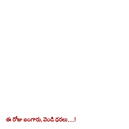
ఈ రోజు బంగారు, వెండి ధ‌ర‌లు…!