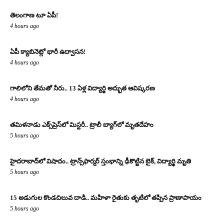
తెలంగాణ టూ ఏపీ!
4 hours ago
ఏపీ క్యాబినెట్లో భారీ ఉద్వాసన!
4 hours ago
గాలిలోని తేమతో నీరు.. 13 ఏళ్ల విద్యార్థి అద్భుత ఆవిష్కరణ
4 hours ago
తమిళనాడు ఎక్స్‌ప్రెస్‌లో మిస్టరీ.. ట్రాలీ బ్యాగ్‌లో మృతదేహం
5 hours ago
హైదరాబాద్‌లో విషాదం.. ట్రాన్స్‌ఫార్మర్ స్తంభాన్ని ఢీకొట్టిన బైక్, విద్యార్థి మృతి
5 hours ago
15 అడుగుల కొండచిలువ దాడి.. మహిళా రైతుకు తృటిలో తప్పిన ప్రాణాపాయం
5 hours ago