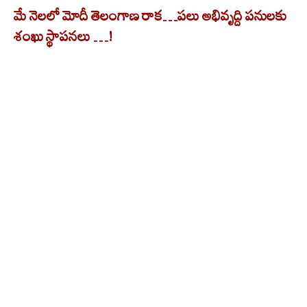
మే నెల‌లో మోదీ తెలంగాణ రాక…ప‌లు అభివృద్ది ప‌నుల‌కు
శంఖు స్థాప‌న‌లు …!