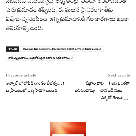
సజీవదహనమయ్యారు. లక్ష్మి ఇంట్లో ఎవరూ లేకపోవడంతో
పెను ప్రమాదం తప్పింది. ఈ ఘటన స్థానికంగా తీవ్ర
విషాదాన్ని నింపింది. అగ్ని ప్రమాదానికి గల కారణాలు ఇంకా
తెలియాల్సి ఉంది.
TAGS
Massive fire accident....two women burnt alive in their sleep...!
భారీ అగ్ని ప్ర‌మాదం....నిద్ర‌లోనే ఇద్ద‌రు మ‌హిళ‌లు స‌జీద‌వ‌హ‌నం...!
Previous article
Next article
అల్వాల్ లో దోపిడి దొంగల బీభత్సం..!
వజ్రాల వాన…! ఇదీ వింత‌గా
ఆ ప్రాంతంలో ఒక్క‌సారిగా అల‌జ‌డి…
అనిపించొచ్చు…కాని ఇదీ నిజం …!
ఎక్క‌డో తెలుసా….