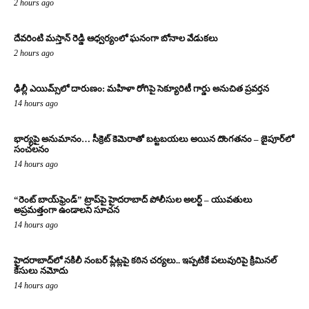
2 hours ago
దేవరింటి మస్తాన్ రెడ్డి ఆధ్వర్యంలో ఘనంగా బోనాల వేడుకలు
2 hours ago
ఢిల్లీ ఎయిమ్స్‌లో దారుణం: మహిళా రోగిపై సెక్యూరిటీ గార్డు అనుచిత ప్రవర్తన
14 hours ago
భార్యపై అనుమానం… సీక్రెట్ కెమెరాతో బట్టబయలు అయిన దొంగతనం – జైపూర్‌లో
సంచలనం
14 hours ago
“రెంట్ బాయ్‌ఫ్రెండ్” ట్రాప్‌పై హైదరాబాద్ పోలీసుల అలర్ట్ – యువతులు
అప్రమత్తంగా ఉండాలని సూచన
14 hours ago
హైదరాబాద్‌లో నకిలీ నంబర్ ప్లేట్లపై కఠిన చర్యలు.. ఇప్పటికే పలువురిపై క్రిమినల్
కేసులు నమోదు
14 hours ago