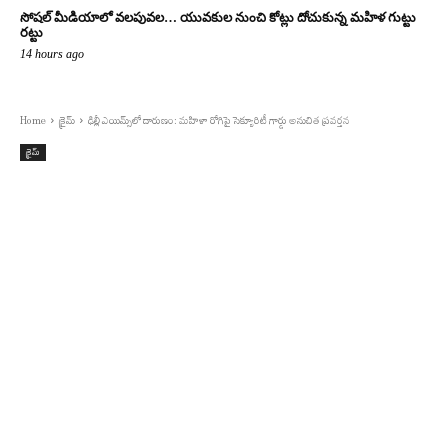
సోషల్ మీడియాలో వలపువల… యువకుల నుంచి కోట్లు దోచుకున్న మహిళ గుట్టు
రట్టు
14 hours ago