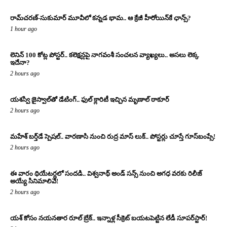
రామ్‌చరణ్‌-సుకుమార్‌ మూవీలో కన్నడ భామ.. ఆ క్రేజీ హీరోయిన్‌కే ఛాన్స్?
1 hour ago
లెనిన్ 100 కోట్ల పోస్టర్‌.. కలెక్షన్లపై నాగవంశీ సంచలన వ్యాఖ్యలు.. అసలు లెక్క
ఇదేనా?
2 hours ago
యశస్వి జైస్వాల్‌తో డేటింగ్.. ఫుల్ క్లారిటీ ఇచ్చిన మృణాల్ ఠాకూర్‌
2 hours ago
మహేశ్ బర్త్‌డే స్పెషల్.. వారణాసి నుంచి రుద్ర మాస్ లుక్.. పోస్టర్లు చూస్తే గూస్‌బంప్సే!
2 hours ago
ఈ వారం థియేటర్లలో సందడి.. విశ్వనాథ్ అండ్ సన్స్ నుంచి అగధ వరకు రిలీజ్
అయ్యే సినిమాలివే!
2 hours ago
యశ్ కోసం నయనతార రూల్ బ్రేక్.. ఇన్నాళ్ల సీక్రెట్ బయటపెట్టిన లేడీ సూపర్‌స్టార్!