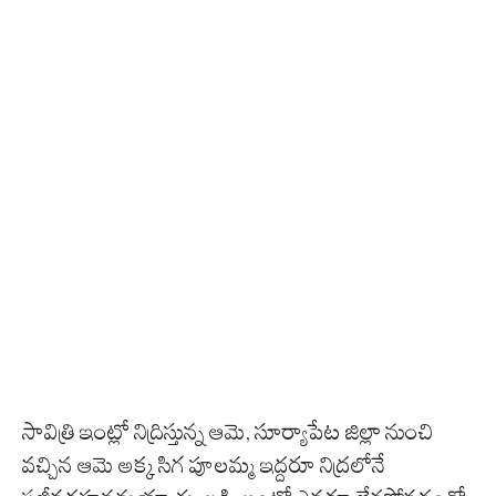
సావిత్రి ఇంట్లో నిద్రిస్తున్న ఆమె, సూర్యాపేట జిల్లా నుంచి
వచ్చిన ఆమె అక్క సిగ పూలమ్మ ఇద్దరూ నిద్రలోనే