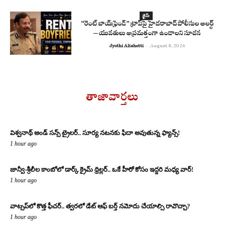
క్రైమ్
“రెంట్ బాయ్‌ఫ్రెండ్” ట్రాప్‌పై హైదరాబాద్ పోలీసుల అలర్ట్
– యువతులు అప్రమత్తంగా ఉండాలని సూచన
Jyothi Alishetti
-
August 8, 2026
తాజావార్తలు
విశ్వనాథ్ అండ్ సన్స్ ట్రైలర్.. సూర్య నటనకు ఫిదా అవుతున్న ఫ్యాన్స్!
1 hour ago
జాన్వీ-శ్రీలీల కాంబోలో డార్క్ క్రైమ్ థ్రిల్లర్.. ఒకే హీరో కోసం ఇద్దరి మధ్య వార్!
1 hour ago
వాట్సప్‌లో కొత్త ఫీచర్.. త్వరలో డేట్ ఆఫ్ బర్త్ నమోదు చేయాల్సి రావొచ్చా?
1 hour ago