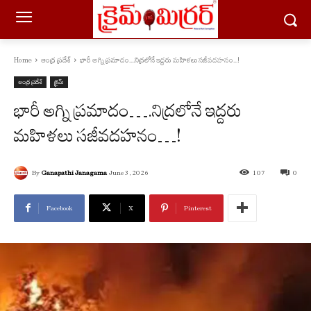
Home
ఆంధ్ర ప్రదేశ్
భారీ అగ్ని ప్ర‌మాదం....నిద్ర‌లోనే ఇద్ద‌రు మ‌హిళ‌లు స‌జీవ‌ద‌హ‌నం...!
ఆంధ్ర ప్రదేశ్
క్రైమ్
భారీ అగ్ని ప్ర‌మాదం….నిద్ర‌లోనే ఇద్ద‌రు
మ‌హిళ‌లు స‌జీవ‌ద‌హ‌నం…!
By
Ganapathi Janagama
June 3, 2026
107
0
Facebook
X
Pinterest