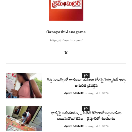
Ganapathi Janagama
https://crimemirror.com/
క్రైమ్
ఢిల్లీ ఎయిమ్స్‌లో దారుణం: మహిళా రోగిపై సెక్యూరిటీ గార్డు
అనుచిత ప్రవర్తన
Jyothi Alishetti
-
August 9, 2026
క్రైమ్
భార్యపై అనుమానం… సీక్రెట్ కెమెరాతో బట్టబయలు
అయిన దొంగతనం – జైపూర్‌లో సంచలనం
Jyothi Alishetti
-
August 8, 2026