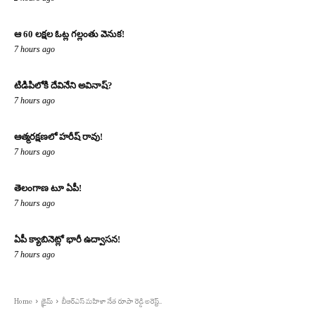
ఆ 60 లక్షల ఓట్ల గల్లంతు వెనుక!
7 hours ago
టిడిపిలోకి దేవినేని అవినాష్?
7 hours ago
ఆత్మరక్షణలో హరీష్ రావు!
7 hours ago
తెలంగాణ టూ ఏపీ!
7 hours ago
ఏపీ క్యాబినెట్లో భారీ ఉద్వాసన!
7 hours ago