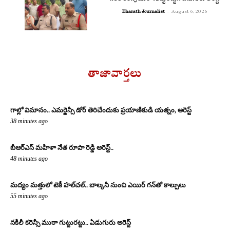
Bharath Journalist
-
August 6, 2026
తాజావార్తలు
గాల్లో విమానం.. ఎమర్జెన్సీ డోర్ తెరిచేందుకు ప్రయాణికుడి యత్నం, అరెస్ట్
38 minutes ago
బీఆర్ఎస్ మహిళా నేత రూపా రెడ్డి అరెస్ట్..
48 minutes ago
మద్యం మత్తులో టెకీ హల్‌చల్.. బాల్కనీ నుంచి ఎయిర్ గన్‌తో కాల్పులు
55 minutes ago
నకిలీ కరెన్సీ ముఠా గుట్టురట్టు.. ఏడుగురు అరెస్ట్