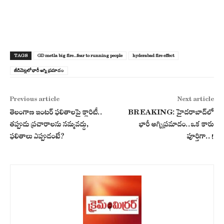
TAGS
GD metla big fire...fear to running people
hyderabad fire effect
జీడిమెట్ల‌లో భారీ అగ్ని ప్ర‌మాదం
Previous article
Next article
తెలంగాణ ఇంటర్ ఫలితాలపై క్లారిటీ..
BREAKING: హైదరాబాద్‌లో
తప్పుడు ప్రచారాలను నమ్మవద్దు,
భారీ అగ్నిప్రమాదం..ఒక కారు
ఫలితాలు ఎప్పుడంటే?
పూర్తిగా..!