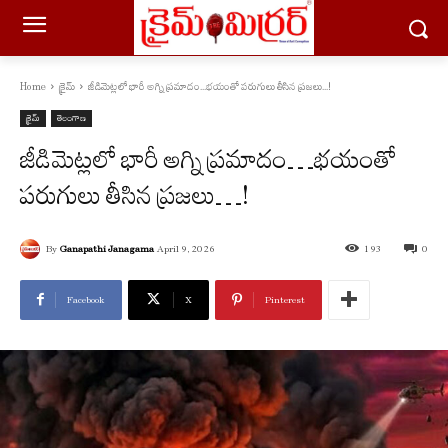
Home
క్రైమ్
జీడిమెట్ల‌లో భారీ అగ్ని ప్ర‌మాదం...భ‌యంతో ప‌రుగులు తీసిన ప్ర‌జ‌లు...!
క్రైమ్
తెలంగాణ
జీడిమెట్ల‌లో భారీ అగ్ని ప్ర‌మాదం…భ‌యంతో
ప‌రుగులు తీసిన ప్ర‌జ‌లు…!
By
Ganapathi Janagama
April 9, 2026
193
0
Facebook
X
Pinterest