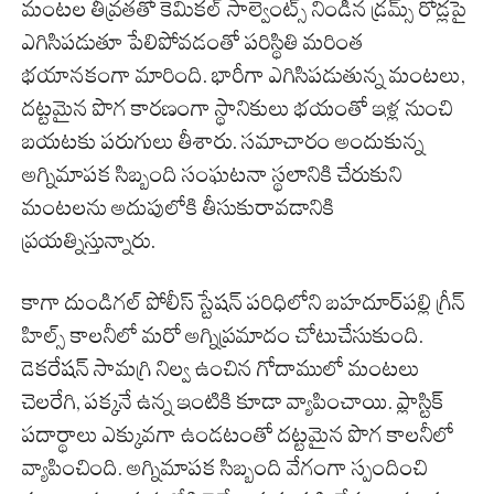
మంటల తీవ్రతతో కెమికల్ సాల్వెంట్స్ నిండిన డ్రమ్స్ రోడ్లపై
ఎగిసిపడుతూ పేలిపోవడంతో పరిస్థితి మరింత
భయానకంగా మారింది. భారీగా ఎగిసిపడుతున్న మంటలు,
దట్టమైన పొగ కారణంగా స్థానికులు భయంతో ఇళ్ల నుంచి
బయటకు పరుగులు తీశారు. సమాచారం అందుకున్న
అగ్నిమాపక సిబ్బంది సంఘటనా స్థలానికి చేరుకుని
మంటలను అదుపులోకి తీసుకురావడానికి
ప్రయత్నిస్తున్నారు.
కాగా దుండిగల్ పోలీస్ స్టేషన్ పరిధిలోని బహదూర్‌పల్లి గ్రీన్
హిల్స్ కాలనీలో మరో అగ్నిప్రమాదం చోటుచేసుకుంది.
డెకరేషన్ సామగ్రి నిల్వ ఉంచిన గోదాములో మంటలు
చెలరేగి, పక్కనే ఉన్న ఇంటికి కూడా వ్యాపించాయి. ప్లాస్టిక్
పదార్థాలు ఎక్కువగా ఉండటంతో దట్టమైన పొగ కాలనీలో
వ్యాపించింది. అగ్నిమాపక సిబ్బంది వేగంగా స్పందించి