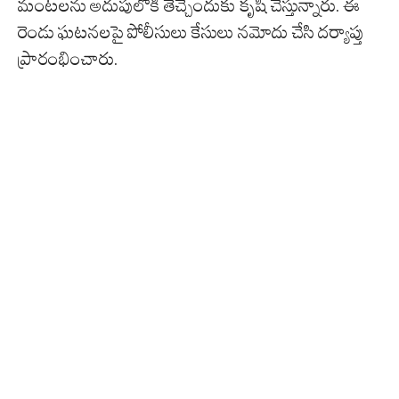
మంటలను అదుపులోకి తెచ్చేందుకు కృషి చేస్తున్నారు. ఈ
రెండు ఘటనలపై పోలీసులు కేసులు నమోదు చేసి దర్యాప్తు
ప్రారంభించారు.