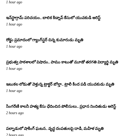
1 hour ago
ఇన్‌స్టాగ్రామ్ పరిచయం.. బాలిక కిడ్నాప్ కేసులో యువకుడి అరెస్ట్
1 hour ago
రోడ్డు ప్రమాదంలో గ్యాంగ్‌స్టర్ చిన్న కుమారుడు మృతి
1 hour ago
ప్రభుత్వ పాఠశాలలో విషాదం.. పాము కాటుతో మూడో తరగతి విద్యార్థి మృతి
1 hour ago
ఇటుకల లోడుతో వెళ్తున్న ట్రాక్టర్ బోల్తా.. ట్రాలీ కింద పడి యువకుడు మృతి
1 hour ago
సింగరేణి కాలనీ హత్య కేసు ఛేదించిన పోలీసులు.. ప్రధాన నిందితుడు అరెస్ట్
2 hours ago
పల్నాడులో షాకింగ్ ఘటన.. వృద్ధ దంపతులపై దాడి, మహిళ మృతి
2 hours ago