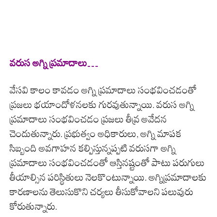
వ‌రుస అగ్ని ప్ర‌మాదాలు…
వేస‌వి కాలం కావ‌డం అగ్ని ప్ర‌మాదాలు సంభ‌వించ‌డంతో
ప్ర‌జ‌లు భయాందోళ‌న‌ల‌కు గుర‌వుతున్నాయి. వ‌రుస అగ్ని
ప్ర‌మాదాలు సంభ‌వించ‌డం ప్ర‌జ‌లు తీవ్ర అవేద‌న
చెందుతున్నారు. ప్ర‌భుత్వం అధికారులు, అగ్ని మాప‌క
సిబ్బంది అవ‌గాహ‌న క‌ల్పిస్తున్న‌ప్ప‌టి వ‌రుస‌గా అగ్ని
ప్ర‌మాదాలు సంభ‌వించ‌డంతో ఆస్తిన‌ష్టంతో పాటు ప‌రుగులు
తీయాల్సిన ప‌రిస్థితులు నెల‌కొంటున్నాయి. అగ్నిప్ర‌మాదాల‌కు
కార‌ణాల‌ను తెలుసుకొని చ‌ర్య‌లు తీసుకోవాల‌ని ప‌లువురు
కోరుతున్నారు.