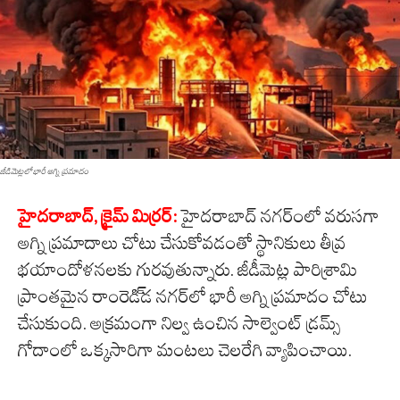
జీడిమెట్ల‌లో భారీ అగ్ని ప్ర‌మాదం
హైద‌రాబాద్‌, క్రైమ్ మిర్ర‌ర్:
హైద‌రాబాద్ న‌గ‌ర్ంలో వ‌రుస‌గా
అగ్ని ప్ర‌మాదాలు చోటు చేసుకోవ‌డంతో స్థానికులు తీవ్ర
భ‌యాందోళ‌న‌ల‌కు గుర‌వుతున్నారు. జీడీమెట్ల పారిశ్రామి
ప్రాంత‌మైన రాంరెడి్డ న‌గ‌ర్‌లో భారీ అగ్ని ప్ర‌మాదం చోటు
చేసుకుంది. అక్ర‌మంగా నిల్వ ఉంచిన సాల్వెంట్ డ్ర‌మ్స్
గోదాంలో ఒక్క‌సారిగా మంట‌లు చెల‌రేగి వ్యాపించాయి.