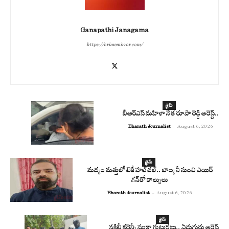
Ganapathi Janagama
https://crimemirror.com/
క్రైమ్
బీఆర్ఎస్ మహిళా నేత రూపా రెడ్డి అరెస్ట్..
Bharath Journalist
-
August 6, 2026
క్రైమ్
మద్యం మత్తులో టెకీ హల్‌చల్.. బాల్కనీ నుంచి ఎయిర్
గన్‌తో కాల్పులు
Bharath Journalist
-
August 6, 2026
క్రైమ్
నకిలీ కరెన్సీ ముఠా గుట్టురట్టు.. ఏడుగురు అరెస్ట్