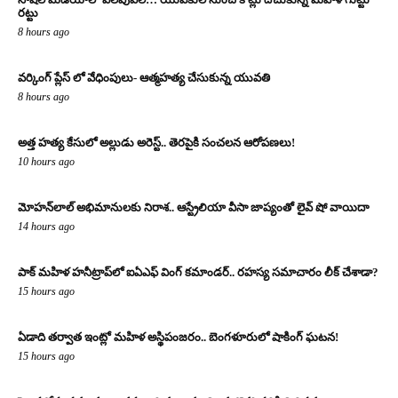
రట్టు
8 hours ago
వర్కింగ్ ప్లేస్ లో వేధింపులు- ఆత్మహత్య చేసుకున్న యువతి
8 hours ago
అత్త హత్య కేసులో అల్లుడు అరెస్ట్.. తెరపైకి సంచలన ఆరోపణలు!
10 hours ago
మోహన్‌లాల్ అభిమానులకు నిరాశ.. ఆస్ట్రేలియా వీసా జాప్యంతో లైవ్ షో వాయిదా
14 hours ago
పాక్ మహిళ హనీట్రాప్‌లో ఐఏఎఫ్ వింగ్ కమాండర్.. రహస్య సమాచారం లీక్ చేశాడా?
15 hours ago
ఏడాది తర్వాత ఇంట్లో మహిళ అస్థిపంజరం.. బెంగళూరులో షాకింగ్ ఘటన!
15 hours ago