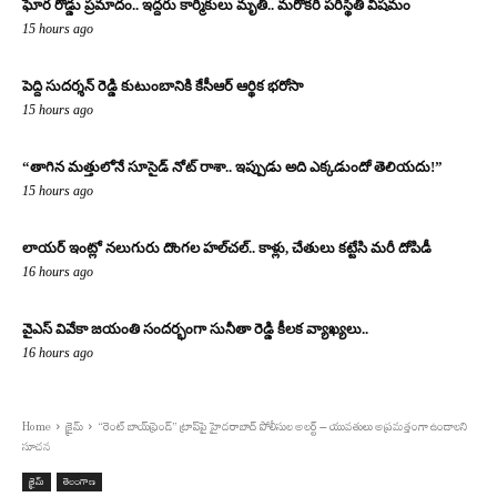
ఘోర రోడ్డు ప్రమాదం.. ఇద్దరు కార్మికులు మృతి.. మరొకరి పరిస్థితి విషమం
15 hours ago
పెద్ది సుదర్శన్ రెడ్డి కుటుంబానికి కేసీఆర్ ఆర్థిక భరోసా
15 hours ago
“తాగిన మత్తులోనే సూసైడ్ నోట్ రాశా.. ఇప్పుడు అది ఎక్కడుందో తెలియదు!”
15 hours ago
లాయర్ ఇంట్లో నలుగురు దొంగల హల్‌చల్.. కాళ్లు, చేతులు కట్టేసి మరీ దోపిడీ
16 hours ago
వైఎస్ వివేకా జయంతి సందర్భంగా సునీతా రెడ్డి కీలక వ్యాఖ్యలు..
16 hours ago