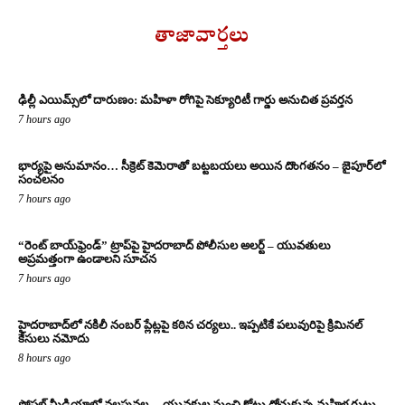
తాజావార్తలు
ఢిల్లీ ఎయిమ్స్‌లో దారుణం: మహిళా రోగిపై సెక్యూరిటీ గార్డు అనుచిత ప్రవర్తన
7 hours ago
భార్యపై అనుమానం… సీక్రెట్ కెమెరాతో బట్టబయలు అయిన దొంగతనం – జైపూర్‌లో
సంచలనం
7 hours ago
“రెంట్ బాయ్‌ఫ్రెండ్” ట్రాప్‌పై హైదరాబాద్ పోలీసుల అలర్ట్ – యువతులు
అప్రమత్తంగా ఉండాలని సూచన
7 hours ago
హైదరాబాద్‌లో నకిలీ నంబర్ ప్లేట్లపై కఠిన చర్యలు.. ఇప్పటికే పలువురిపై క్రిమినల్
కేసులు నమోదు
8 hours ago
సోషల్ మీడియాలో వలపువల… యువకుల నుంచి కోట్లు దోచుకున్న మహిళ గుట్టు