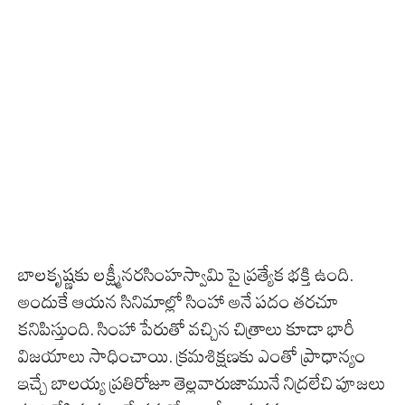
బాలకృష్ణకు లక్ష్మీనరసింహస్వామి పై ప్రత్యేక భక్తి ఉంది.
అందుకే ఆయన సినిమాల్లో సింహా అనే పదం తరచూ
కనిపిస్తుంది. సింహా పేరుతో వచ్చిన చిత్రాలు కూడా భారీ
విజయాలు సాధించాయి. క్రమశిక్షణకు ఎంతో ప్రాధాన్యం
ఇచ్చే బాలయ్య ప్రతిరోజూ తెల్లవారుజామునే నిద్రలేచి పూజలు