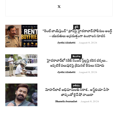
క్రైమ్
“రెంట్ బాయ్‌ఫ్రెండ్” ట్రాప్‌పై హైదరాబాద్ పోలీసుల అలర్ట్
– యువతులు అప్రమత్తంగా ఉండాలని సూచన
Jyothi Alishetti
-
August 8, 2026
తెలంగాణ
హైదరాబాద్‌లో నకిలీ నంబర్ ప్లేట్లపై కఠిన చర్యలు..
ఇప్పటికే పలువురిపై క్రిమినల్ కేసులు నమోదు
Jyothi Alishetti
-
August 8, 2026
జాతీయం
మోహన్‌లాల్ అభిమానులకు నిరాశ.. ఆస్ట్రేలియా వీసా
జాప్యంతో లైవ్ షో వాయిదా
Bharath Journalist
-
August 8, 2026