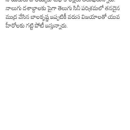
నాలుగు దశాబ్దాలకు పైగా తెలుగు సినీ పరిశ్రమలో తనదైన
ముద్ర వేసిన బాలకృష్ణ ఇప్పటికీ వరుస విజయాలతో యువ
హీరోలకు గట్టి పోటీ ఇస్తున్నారు.