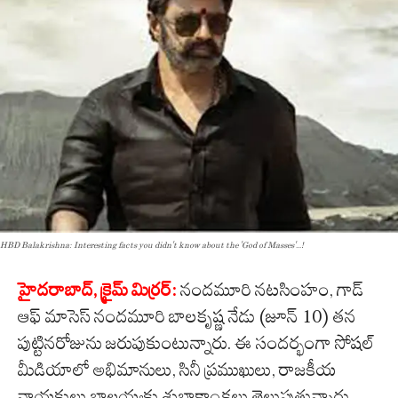
HBD Balakrishna: Interesting facts you didn't know about the 'God of Masses'...!
హైద‌రాబాద్‌, క్రైమ్ మిర్ర‌ర్‌:
నందమూరి నటసింహం, గాడ్
ఆఫ్ మాసెస్ నందమూరి బాలకృష్ణ నేడు (జూన్ 10) తన
పుట్టినరోజును జరుపుకుంటున్నారు. ఈ సందర్భంగా సోషల్
మీడియాలో అభిమానులు, సినీ ప్రముఖులు, రాజకీయ
నాయకులు బాలయ్యకు శుభాకాంక్షలు తెలుపుతున్నారు.