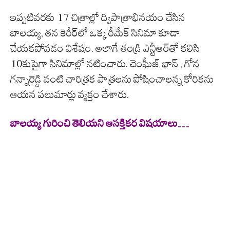
ఇప్పటివరకు 17 చిత్రాల్లో ద్విపాత్రాభినయం చేసిన
బాలయ్య, తన కెరీర్‌లో ఒక్క రీమేక్ సినిమా కూడా
చేయకపోవడం విశేషం. అలాగే తండ్రి ఎన్టీఆర్‌తో కలిసి
10కుపైగా సినిమాల్లో నటించారు. చెంఘీజ్ ఖాన్ , గోన
గన్నారెడ్డి వంటి చారిత్రక పాత్రలను పోషించాలన్న కోరికను
ఆయన పలుమార్లు వ్యక్తం చేశారు.
బాలయ్య గురించి తెలియని ఆసక్తికర విషయాలు…