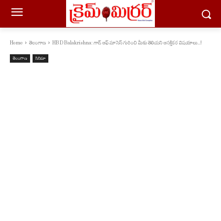
Home
తెలంగాణ
HBD Balakrishna: గాడ్ ఆఫ్ మాసెస్ గురించి మీకు తెలియని ఆసక్తికర విషయాలు...!
తెలంగాణ
సినిమా