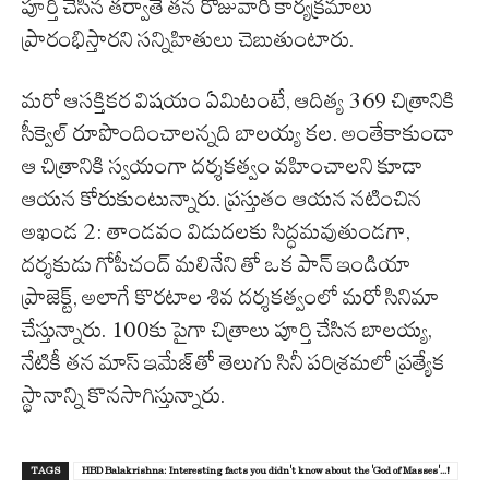
పూర్తి చేసిన తర్వాతే తన రోజువారీ కార్యక్రమాలు
ప్రారంభిస్తారని సన్నిహితులు చెబుతుంటారు.
మరో ఆసక్తికర విషయం ఏమిటంటే, ఆదిత్య 369 చిత్రానికి
సీక్వెల్ రూపొందించాలన్నది బాలయ్య కల. అంతేకాకుండా
ఆ చిత్రానికి స్వయంగా దర్శకత్వం వహించాలని కూడా
ఆయన కోరుకుంటున్నారు. ప్రస్తుతం ఆయన నటించిన
అఖండ 2: తాండవం విడుదలకు సిద్ధమవుతుండగా,
దర్శకుడు గోపీచంద్ మలినేని తో ఒక పాన్ ఇండియా
ప్రాజెక్ట్, అలాగే కొరటాల శివ దర్శకత్వంలో మరో సినిమా
చేస్తున్నారు. 100కు పైగా చిత్రాలు పూర్తి చేసిన బాలయ్య,
నేటికీ తన మాస్ ఇమేజ్‌తో తెలుగు సినీ పరిశ్రమలో ప్రత్యేక
స్థానాన్ని కొనసాగిస్తున్నారు.
TAGS
HBD Balakrishna: Interesting facts you didn't know about the 'God of Masses'...!