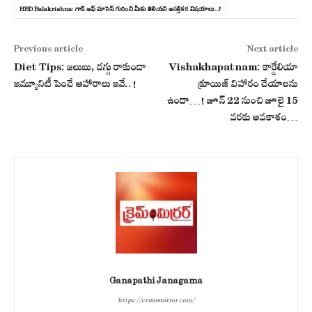
HBD Balakrishna: గాడ్ ఆఫ్ మాసెస్ గురించి మీకు తెలియని ఆసక్తికర విషయాలు...!
Previous article
Next article
Diet Tips: జలుబు, దగ్గు రాకుండా
Vishakhapatnam: కార్డేలియా
ఇమ్యూనిటీ పెంచే ఆహారాలు ఇవే..!
క్రూయిజ్ విహారం చేయాల‌ను
ఉందా…! జూన్ 22 నుంచి జూలై 15
వ‌ర‌కు అవ‌కాశం…
Ganapathi Janagama
https://crimemirror.com/