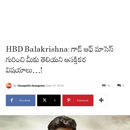
HBD Balakrishna: గాడ్ ఆఫ్ మాసెస్
గురించి మీకు తెలియని ఆసక్తికర
విషయాలు…!
By
Ganapathi Janagama
June 10, 2026
91
0
Facebook
X
Pinterest