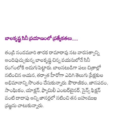
బాలకృష్ణ సినీ ప్రయాణంలో ప్రత్యేకతలు…
తండ్రి నందమూరి తారక రామారావు నట వారసత్వాన్ని
అందిపుచ్చుకున్న బాలకృష్ణ చిన్న వయసులోనే సినీ
రంగంలోకి అడుగుపెట్టారు. బాలనటుడిగా పలు చిత్రాల్లో
నటించిన ఆయన, తర్వాత హీరోగా ఎదిగి తెలుగు ప్రేక్షకుల
అభిమానాన్ని సొంతం చేసుకున్నారు. పౌరాణికం, జానపదం,
సాంఘికం, యాక్షన్, ఫ్యామిలీ ఎంటర్‌టైనర్, సైన్స్ ఫిక్షన్
వంటి దాదాపు అన్ని జానర్లలో నటించి తన బహుముఖ
ప్రజ్ఞను చాటుకున్నారు.