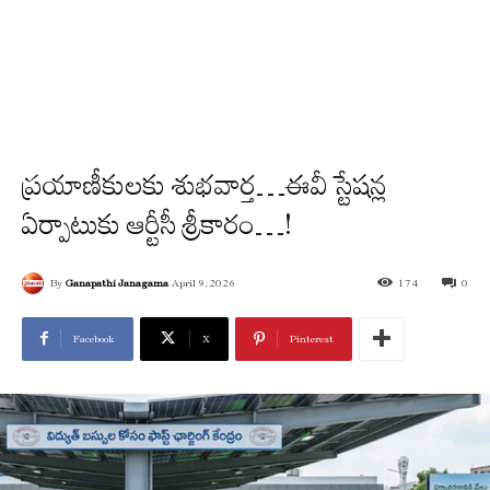
ప్ర‌యాణీకుల‌కు శుభవార్త‌…ఈవీ స్టేష‌న్ల
ఏర్పాటుకు ఆర్టీసీ శ్రీ‌కారం…!
By
Ganapathi Janagama
April 9, 2026
174
0
Facebook
X
Pinterest