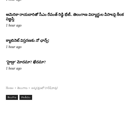
అమెరికా రాయబారితో సీఎం రేవంత్ రెడ్డి భేటీ.. తెలంగాణ విద్యార్థుల వీసాలపై కీలక
విజ్ఞప్తి
1 hour ago
క్యాబినెట్ విస్తరణకు నో ఛాన్స్!
1 hour ago
‘హైడ్రా’ మోదమా? ఖేదమా?
1 hour ago