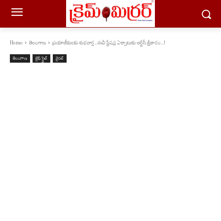
Home
తెలంగాణ
ప్ర‌యాణీకుల‌కు శుభవార్త‌...ఈవీ స్టేష‌న్ల ఏర్పాటుకు ఆర్టీసీ శ్రీ‌కారం...!
తెలంగాణ
లైఫ్ స్టైల్
వైరల్