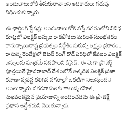
అందుబాటులోకి తీసుకురావాలని అధికారులు గడువు
విధించుకున్నారు.
ఈ ఛార్జింగ్ స్టేషన్లు అందుబాటులోకి వస్తే నగరంలోని వివిధ
రూట్లలో ఎలక్ట్రిక్ బస్సుల రాకపోకలు మరింత సులభతరం
కానున్నాయిరాష్ట్ర ప్రభుత్వం నిర్దేశించుకున్న లక్ష్యం ప్రకారం..
రానున్న రెండేళ్లలో ఔటర్ రింగ్ రోడ్ పరిధిలో కేవలం ఎలక్ట్రిక్
బస్సులను మాత్రమే నడపాలని డిసైడ్ . ఈ మెగా ప్రాజెక్ట్
పూర్తయితే హైదరాబాద్ దేశంలోనే అత్యధిక ఎలక్ట్రిక్ ప్రజా
రవాణా వ్యవస్థ కలిగిన నగరాల్లో ఒకటిగా నిలుస్తుందని
అంటున్నారు. నగరవాసులకు కాలుష్య రహిత,
సుఖవంతమైన ప్రయాణాన్ని అందించడమే ఈ ప్రాజెక్ట్
ప్రధాన ఉద్దేశమని చెబుతున్నారు.