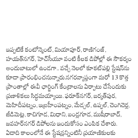
ఇప్పటికే కంటోన్మెంట్, మియాపూర్, రాణిగంజ్,
హయత్‌నగర్, హెచ్‌సీయూ వంటి కీలక డిపోల్లో ఈ సౌకర్యం
అందుబాటులో ఉండగా.. వచ్చే నెలలో కూకట్‌పల్లి స్టేషన్‌ను
కూడా ప్రారంభించనున్నారు.నగరవ్యాప్తంగా మరో 13 కొత్త
ప్రాంతాల్లో ఈవీ ఛార్జింగ్‌ కేంద్రాలను ఏర్పాటు చేసేందుకు
ప్రణాళికలు సిద్ధమయ్యాయి. ఫరూక్‌నగర్, బర్కత్‌పుర,
మెహిదీపట్నం, ఇబ్రహీంపట్నం, మేడ్చల్, ఉప్పల్, చెంగిచెర్ల,
జీడిమెట్ల, కాచిగూడ, మిధాని, బండ్లగూడ, ముషీరాబాద్,
జవహర్‌నగర్‌ డిపోలను ఇందుకోసం ఎంపిక చేశారు.
ఏడాది కాలంలోనే ఈ స్టేషన్లన్నింటినీ ప్రయాణికులకు