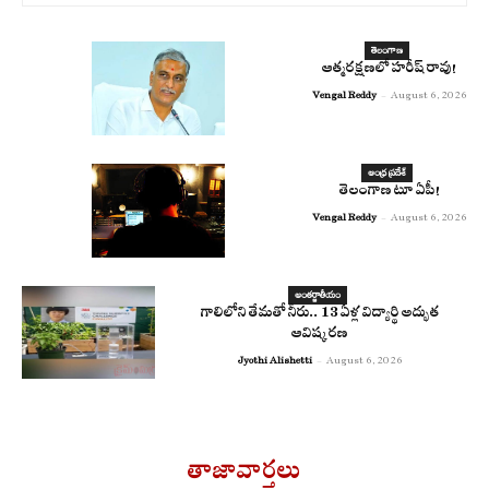
తెలంగాణ
ఆత్మరక్షణలో హరీష్ రావు!
Vengal Reddy
-
August 6, 2026
ఆంధ్ర ప్రదేశ్
తెలంగాణ టూ ఏపీ!
Vengal Reddy
-
August 6, 2026
అంతర్జాతీయం
గాలిలోని తేమతో నీరు.. 13 ఏళ్ల విద్యార్థి అద్భుత
ఆవిష్కరణ
Jyothi Alishetti
-
August 6, 2026
తాజావార్తలు