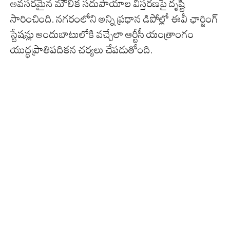
అవసరమైన మౌలిక సదుపాయాల విస్తరణపై దృష్టి
సారించింది. నగరంలోని అన్ని ప్రధాన డిపోల్లో ఈవీ ఛార్జింగ్‌
స్టేషన్లు అందుబాటులోకి వచ్చేలా ఆర్టీసీ యంత్రాంగం
యుద్ధప్రాతిపదికన చర్యలు చేపడుతోంది.