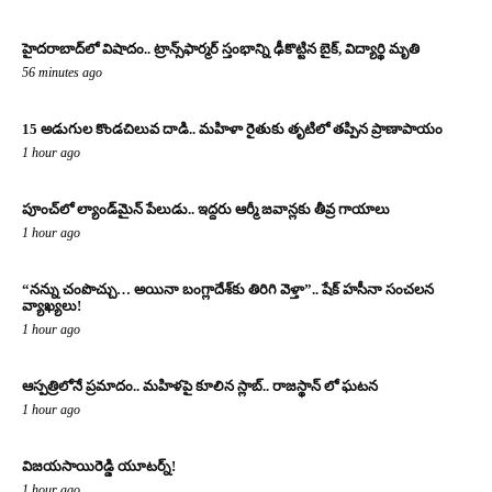
హైదరాబాద్‌లో విషాదం.. ట్రాన్స్‌ఫార్మర్ స్తంభాన్ని ఢీకొట్టిన బైక్, విద్యార్థి మృతి
56 minutes ago
15 అడుగుల కొండచిలువ దాడి.. మహిళా రైతుకు తృటిలో తప్పిన ప్రాణాపాయం
1 hour ago
పూంచ్‌లో ల్యాండ్‌మైన్ పేలుడు.. ఇద్దరు ఆర్మీ జవాన్లకు తీవ్ర గాయాలు
1 hour ago
“నన్ను చంపొచ్చు… అయినా బంగ్లాదేశ్‌కు తిరిగి వెళ్తా”.. షేక్ హసీనా సంచలన
వ్యాఖ్యలు!
1 hour ago
ఆస్పత్రిలోనే ప్రమాదం.. మహిళపై కూలిన స్లాబ్‌.. రాజస్థాన్ లో ఘటన
1 hour ago
విజయసాయిరెడ్డి యూటర్న్!
1 hour ago