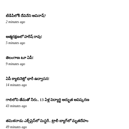
టిడిపిలోకి దేవినేని అవినాష్?
2 minutes ago
ఆత్మరక్షణలో హరీష్ రావు!
5 minutes ago
తెలంగాణ టూ ఏపీ!
9 minutes ago
ఏపీ క్యాబినెట్లో భారీ ఉద్వాసన!
14 minutes ago
గాలిలోని తేమతో నీరు.. 13 ఏళ్ల విద్యార్థి అద్భుత ఆవిష్కరణ
43 minutes ago
తమిళనాడు ఎక్స్‌ప్రెస్‌లో మిస్టరీ.. ట్రాలీ బ్యాగ్‌లో మృతదేహం
49 minutes ago