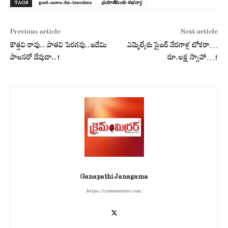
TAGS
good-news-for-travelers
ప్ర‌యాణీకుల‌కు శుభవార్త‌
Previous article
Next article
కొత్తవి రావు.. పాతవి పెరగవు..ఇదేమి
ఎమ్మెల్యేకు సైబ‌ర్ నేర‌గాళ్ల టోక‌రా…
పాలనరో దేవుడా..!
రూ.ల‌క్ష స్వాహా…!
Ganapathi Janagama
https://crimemirror.com/