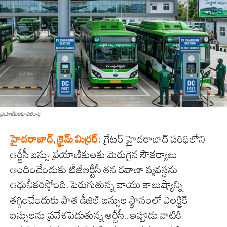
ప్ర‌యాణీకుల‌కు శుభవార్త‌.
హైదరాబాద్, క్రైమ్ మిర్ర‌ర్:
గ్రేటర్ హైదరాబాద్ పరిధిలోని
ఆర్టీసీ బస్సు ప్రయాణికులకు మెరుగైన సౌకర్యాలు
అందించేందుకు టీజీఆర్టీసీ తన రవాణా వ్యవస్థను
ఆధునీకరిస్తోంది. పెరుగుతున్న వాయు కాలుష్యాన్ని
తగ్గించేందుకు పాత డీజిల్ బస్సుల స్థానంలో ఎలక్ట్రిక్
బస్సులను ప్రవేశపెడుతున్న ఆర్టీసీ.. ఇప్పుడు వాటికి