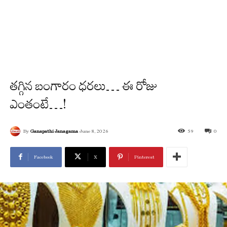
త‌గ్గిన బంగారం ధ‌ర‌లు… ఈ రోజు
ఎంతంటే…!
By
Ganapathi Janagama
June 8, 2026
59
0
Facebook
X
Pinterest