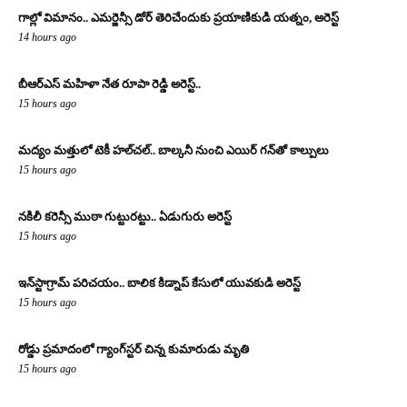
గాల్లో విమానం.. ఎమర్జెన్సీ డోర్ తెరిచేందుకు ప్రయాణికుడి యత్నం, అరెస్ట్
14 hours ago
బీఆర్ఎస్ మహిళా నేత రూపా రెడ్డి అరెస్ట్..
15 hours ago
మద్యం మత్తులో టెకీ హల్‌చల్.. బాల్కనీ నుంచి ఎయిర్ గన్‌తో కాల్పులు
15 hours ago
నకిలీ కరెన్సీ ముఠా గుట్టురట్టు.. ఏడుగురు అరెస్ట్
15 hours ago
ఇన్‌స్టాగ్రామ్ పరిచయం.. బాలిక కిడ్నాప్ కేసులో యువకుడి అరెస్ట్
15 hours ago
రోడ్డు ప్రమాదంలో గ్యాంగ్‌స్టర్ చిన్న కుమారుడు మృతి
15 hours ago