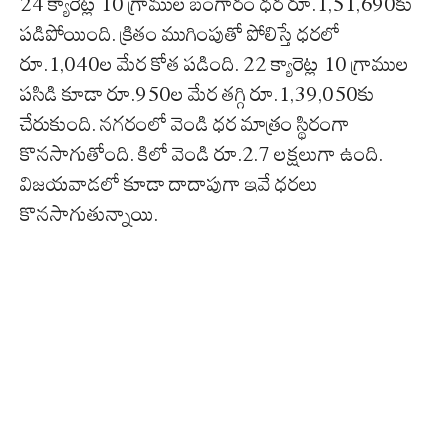
24 క్యారెట్ల 10 గ్రాముల బంగారం ధర రూ.1,51,690కు
పడిపోయింది. క్రితం ముగింపుతో పోలిస్తే ధరలో
రూ.1,040ల మేర కోత పడింది. 22 క్యారెట్ల 10 గ్రాముల
పసిడి కూడా రూ.950ల మేర తగ్గి రూ.1,39,050కు
చేరుకుంది. నగరంలో వెండి ధర మాత్రం స్థిరంగా
కొనసాగుతోంది. కిలో వెండి రూ.2.7 లక్షలుగా ఉంది.
విజయవాడలో కూడా దాదాపుగా ఇవే ధరలు
కొనసాగుతున్నాయి.