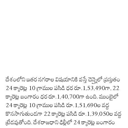
దేశంలోని ఇతర నగరాల విషయానికి వస్తే చెన్నైలో ప్రస్తుతం
24 క్యారెట్ల 10 గ్రాముల పసిడి ధర రూ.1,53,490గా, 22
క్యారెట్ల బంగారం ధర రూ.1,40,700గా ఉంది. ముంబైలో
24 క్యారెట్ల 10 గ్రాముల పసిడి రూ.1,51,690ల వద్ద
కొనసాగుతుండగా 22 క్యారెట్ల పసిడి రూ.1,39,050ల వద్ద
ట్రేడవుతోంది. దేశరాజధాని ఢిల్లీలో 24 క్యారెట్ల బంగారం