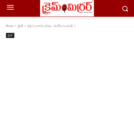
Home
వైరల్
త‌గ్గిన బంగారం ధ‌ర‌లు... ఈ రోజు ఎంతంటే...!
వైరల్