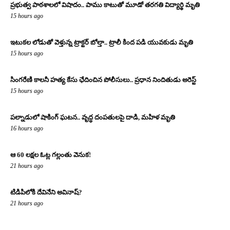
ప్రభుత్వ పాఠశాలలో విషాదం.. పాము కాటుతో మూడో తరగతి విద్యార్థి మృతి
15 hours ago
ఇటుకల లోడుతో వెళ్తున్న ట్రాక్టర్ బోల్తా.. ట్రాలీ కింద పడి యువకుడు మృతి
15 hours ago
సింగరేణి కాలనీ హత్య కేసు ఛేదించిన పోలీసులు.. ప్రధాన నిందితుడు అరెస్ట్
15 hours ago
పల్నాడులో షాకింగ్ ఘటన.. వృద్ధ దంపతులపై దాడి, మహిళ మృతి
16 hours ago
ఆ 60 లక్షల ఓట్ల గల్లంతు వెనుక!
21 hours ago
టిడిపిలోకి దేవినేని అవినాష్?
21 hours ago