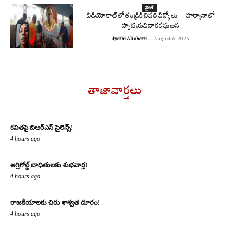
వైరల్
వీడియో కాల్‌లో తండ్రికి చివరి వీడ్కోలు… హర్యానాలో
హృదయవిదారక ఘటన
Jyothi Alishetti
-
August 6, 2026
తాజావార్తలు
కవితపై బిఆర్ఎస్ సైలెన్స్!
4 hours ago
అగ్రిగోల్డ్ బాధితులకు శుభవార్త!
4 hours ago
రాజకీయాలకు చిరు శాశ్వత దూరం!
4 hours ago