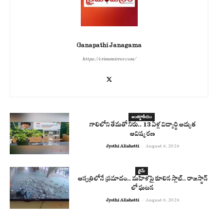
Ganapathi Janagama
https://crimemirror.com/
అంతర్జాతీయం
గాలిలోని తేమతో నీరు.. 13 ఏళ్ల విద్యార్థి అద్భుత
ఆవిష్కరణ
Jyothi Alishetti
-
August 6, 2026
క్రైమ్
ఆస్పత్రిలోనే ప్రమాదం.. మహిళపై కూలిన స్లాబ్‌.. రాజస్థాన్
లో ఘటన
Jyothi Alishetti
-
August 6, 2026