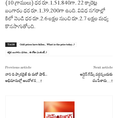
(10 గ్రాములు) ధర రూ.1,51,840గా, 22 క్యారెట్ల
బంగారం ధర రూ.1,39,200గా ఉంది. వివిధ నగరాల్లో
కిలో వెండి ధర రూ.2.6 లక్షల నుంచి రూ.2.7 లక్షల మధ్య
కొనసాగుతోంది.
TAGS
Gold prices have fallen... What is the price today...!
త‌గ్గిన బంగారం ధ‌ర‌లు... ఈ రోజు ఎంతంటే...!
Previous article
Next article
నాని ది ప్యారడైజ్ కు మరో షాక్..
ఆన్లైన్ గేమ్స్ వద్దన్నందుకు
అభిమానుల్లో ఆందోళన…!
చంపేశాడు…!