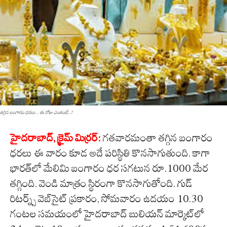
త‌గ్గిన బంగారం ధ‌ర‌లు... ఈ రోజు ఎంతంటే...!
హైద‌రాబాద్‌, క్రైమ్ మిర్ర‌ర్‌:
గ‌త‌వారమంతా త‌గ్గిన బంగారం
ధ‌ర‌లు ఈ వారం కూడ అదే ప‌రిస్థితి కొన‌సాగుతుంది. కాగా
భారత్‌లో మేలిమి బంగారం ధర సగటున రూ.1000 మేర
తగ్గింది. వెండి మాత్రం స్థిరంగా కొనసాగుతోంది. గుడ్
రిటర్న్స్ వెబ్‌సైట్ ప్రకారం, సోమ‌వారం ఉదయం 10.30
గంటల సమయంలో హైదరాబాద్ బులియన్ మార్కెట్‌లో