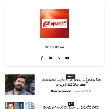
Crime Mirror
జాతీయం
మోహన్‌లాల్ అభిమానులకు నిరాశ.. ఆస్ట్రేలియా వీసా
జాప్యంతో లైవ్ షో వాయిదా
Bharath Journalist
-
August 8, 2026
క్రైమ్
సల్మాన్ ఖాన్ ఇంటి వద్ద విషాదం.. విధుల్లోనే పోలీస్