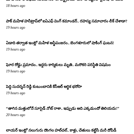
18 hours ago
పాక్ మహిళ హనీట్రాప్‌లో ఐఏఎఫ్ వింగ్ కమాండర్.. రహస్య సమాచారం లీక్ చేశాడా?
19 hours ago
ఏడాది తర్వాత ఇంట్లో మహిళ అస్థిపంజరం.. బెంగళూరులో షాకింగ్ ఘటన!
19 hours ago
ఘోర రోడ్డు ప్రమాదం.. ఇద్దరు కార్మికులు మృతి.. మరొకరి పరిస్థితి విషమం
19 hours ago
పెద్ది సుదర్శన్ రెడ్డి కుటుంబానికి కేసీఆర్ ఆర్థిక భరోసా
19 hours ago
“తాగిన మత్తులోనే సూసైడ్ నోట్ రాశా.. ఇప్పుడు అది ఎక్కడుందో తెలియదు!”
20 hours ago
లాయర్ ఇంట్లో నలుగురు దొంగల హల్‌చల్.. కాళ్లు, చేతులు కట్టేసి మరీ దోపిడీ