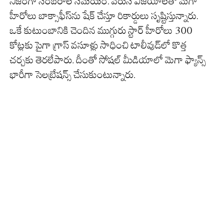
నిజంగా సంబరాల సమయం. వరుస విజయాలతో మెగా
హీరోలు బాక్సాఫీస్‌ను షేక్ చేస్తూ రికార్డులు సృష్టిస్తున్నారు.
ఒకే కుటుంబానికి చెందిన ముగ్గురు స్టార్ హీరోలు 300
కోట్లకు పైగా గ్రాస్ వసూళ్లు సాధించి టాలీవుడ్‌లో కొత్త
చర్చకు తెరలేపారు. దీంతో సోషల్ మీడియాలో మెగా ఫ్యాన్స్
భారీగా సెలబ్రేషన్స్ చేసుకుంటున్నారు.