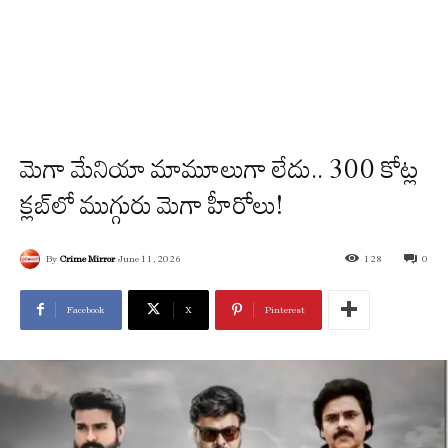
మెగా మేనియా మామూలుగా లేదు.. 300 కోట్ల
క్లబ్‌లో ముగ్గురు మెగా హీరోలు!
By
Crime Mirror
June 11, 2026
128
0
Facebook
X
Pinterest