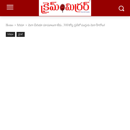
Home
సినిమా
మెగా మేనియా మామూలుగా లేదు.. 300 కోట్ల క్లబ్‌లో ముగ్గురు మెగా హీరోలు!
సినిమా
వైరల్