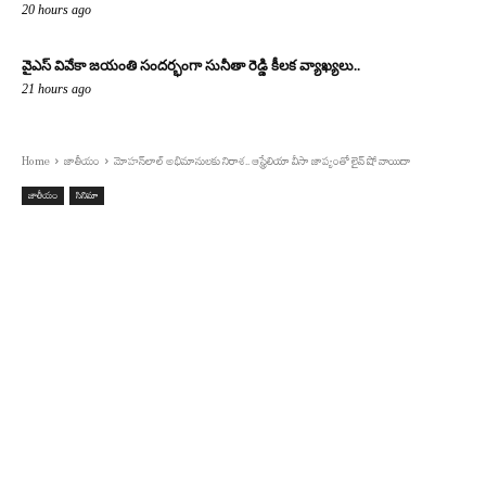
20 hours ago
వైఎస్ వివేకా జయంతి సందర్భంగా సునీతా రెడ్డి కీలక వ్యాఖ్యలు..
21 hours ago