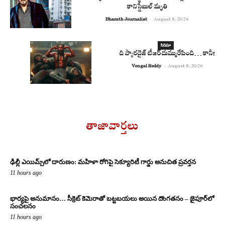
కానిస్టేబుల్ మృతి
Bharath Journalist
-
August 8, 2026
సినిమా
ది ప్యారడైజ్ టీజర్ దుమ్మురేపింది… కానీ!
Vengal Reddy
-
August 8, 2026
తాజావార్తలు
ఢిల్లీ ఎయిమ్స్‌లో దారుణం: మహిళా రోగిపై సెక్యూరిటీ గార్డు అనుచిత ప్రవర్తన
11 hours ago
భార్యపై అనుమానం… సీక్రెట్ కెమెరాతో బట్టబయలు అయిన దొంగతనం – జైపూర్‌లో
సంచలనం
11 hours ago