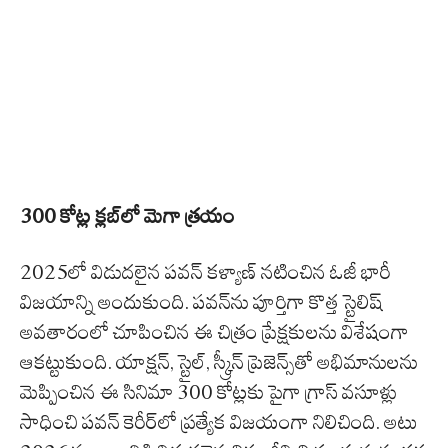
300 కోట్ల క్లబ్‌లో మెగా త్రయం
2025లో విడుదలైన పవన్ కళ్యాణ్ నటించిన ఓజీ భారీ
విజయాన్ని అందుకుంది. పవన్‌ను పూర్తిగా కొత్త స్టైలిష్
అవతారంలో చూపించిన ఈ చిత్రం ప్రేక్షకులను విశేషంగా
ఆకట్టుకుంది. యాక్షన్, స్టైల్, స్క్రీన్ ప్రెజెన్స్‌తో అభిమానులను
మెప్పించిన ఈ సినిమా 300 కోట్లకు పైగా గ్రాస్ వసూళ్లు
సాధించి పవన్ కెరీర్‌లో ప్రత్యేక విజయంగా నిలిచింది. అటు