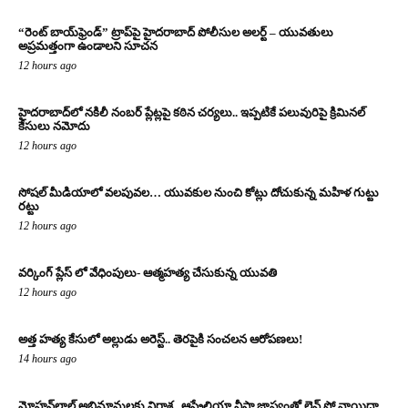
“రెంట్ బాయ్‌ఫ్రెండ్” ట్రాప్‌పై హైదరాబాద్ పోలీసుల అలర్ట్ – యువతులు
అప్రమత్తంగా ఉండాలని సూచన
12 hours ago
హైదరాబాద్‌లో నకిలీ నంబర్ ప్లేట్లపై కఠిన చర్యలు.. ఇప్పటికే పలువురిపై క్రిమినల్
కేసులు నమోదు
12 hours ago
సోషల్ మీడియాలో వలపువల… యువకుల నుంచి కోట్లు దోచుకున్న మహిళ గుట్టు
రట్టు
12 hours ago
వర్కింగ్ ప్లేస్ లో వేధింపులు- ఆత్మహత్య చేసుకున్న యువతి
12 hours ago
అత్త హత్య కేసులో అల్లుడు అరెస్ట్.. తెరపైకి సంచలన ఆరోపణలు!
14 hours ago
మోహన్‌లాల్ అభిమానులకు నిరాశ.. ఆస్ట్రేలియా వీసా జాప్యంతో లైవ్ షో వాయిదా