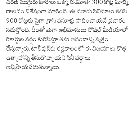
చరణ్ ముగ్గురు హీరోలు ఒక్కో సినిమాతో 300 కోట్ల మార్క్
దాటడం విశేషంగా మారింది. ఈ మూడు సినిమాలు కలిపి
900 కోట్లకు పైగా గ్రాస్ వసూళ్లు సాధించాయనే ప్రచారం
నడుస్తోంది. దీంతో మెగా అభిమానులు సోషల్ మీడియాలో
రికార్డుల వర్షం కురిపిస్తూ తమ ఆనందాన్ని వ్యక్తం
చేస్తున్నారు. టాలీవుడ్‌కు కష్టకాలంలో ఈ విజయాలు కొత్త
ఉత్సాహాన్ని తీసుకొచ్చాయని సినీ వర్గాలు
అభిప్రాయపడుతున్నాయి.