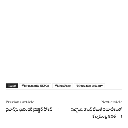
TAGS
#Mega family HEROS
#Mega Fans
Telugu film industry
Previous article
Next article
ప్రభాస్‌పై ధురంధర్ డైరెక్టర్ ఫోకస్…!
నల్గొండ రౌండ్ టేబుల్ సమావేశంలో
కల్వకుంట్ల కవిత…!