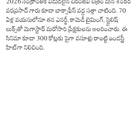
2026 సంక్రాంతికి విడుదలైన చిరంజీవి చిత్రం మన శంకర
వరప్రసాద్ గారు కూడా బాక్సాఫీస్ వద్ద సత్తా చాటింది. 70
ఏళ్ల వయసులోనూ తన ఎనర్జీ, కామెడీ టైమింగ్, స్టైలిష్
లుక్స్‌తో మెగాస్టార్ మరోసారి ప్రేక్షకులను అలరించారు. ఈ
సినిమా కూడా 300 కోట్లకు పైగా వసూళ్లు రాబట్టి ఇండస్ట్రీ
హిట్‌గా నిలిచింది.