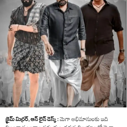
క్రైమ్ మిర్రర్, ఆన్ లైన్ డెస్క్ :
మెగా అభిమానులకు ఇది