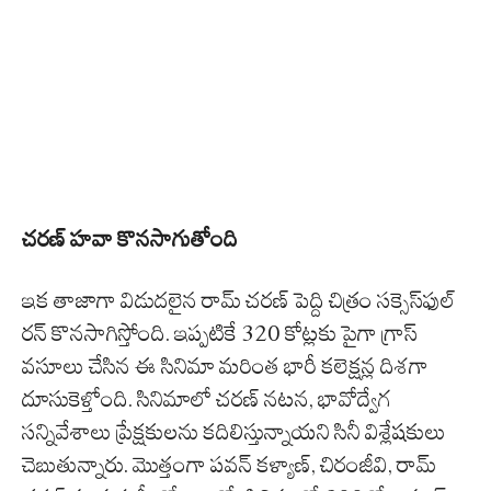
చరణ్ హవా కొనసాగుతోంది
ఇక తాజాగా విడుదలైన రామ్ చరణ్ పెద్ది చిత్రం సక్సెస్‌ఫుల్
రన్ కొనసాగిస్తోంది. ఇప్పటికే 320 కోట్లకు పైగా గ్రాస్
వసూలు చేసిన ఈ సినిమా మరింత భారీ కలెక్షన్ల దిశగా
దూసుకెళ్తోంది. సినిమాలో చరణ్ నటన, భావోద్వేగ
సన్నివేశాలు ప్రేక్షకులను కదిలిస్తున్నాయని సినీ విశ్లేషకులు
చెబుతున్నారు. మొత్తంగా పవన్ కళ్యాణ్, చిరంజీవి, రామ్