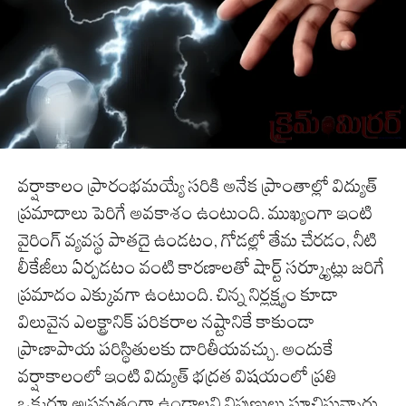
వర్షాకాలం ప్రారంభమయ్యే సరికి అనేక ప్రాంతాల్లో విద్యుత్
ప్రమాదాలు పెరిగే అవకాశం ఉంటుంది. ముఖ్యంగా ఇంటి
వైరింగ్ వ్యవస్థ పాతదై ఉండటం, గోడల్లో తేమ చేరడం, నీటి
లీకేజీలు ఏర్పడటం వంటి కారణాలతో షార్ట్ సర్క్యూట్లు జరిగే
ప్రమాదం ఎక్కువగా ఉంటుంది. చిన్న నిర్లక్ష్యం కూడా
విలువైన ఎలక్ట్రానిక్ పరికరాల నష్టానికే కాకుండా
ప్రాణాపాయ పరిస్థితులకు దారితీయవచ్చు. అందుకే
వర్షాకాలంలో ఇంటి విద్యుత్ భద్రత విషయంలో ప్రతి
ఒక్కరూ అప్రమత్తంగా ఉండాలని నిపుణులు సూచిస్తున్నారు.