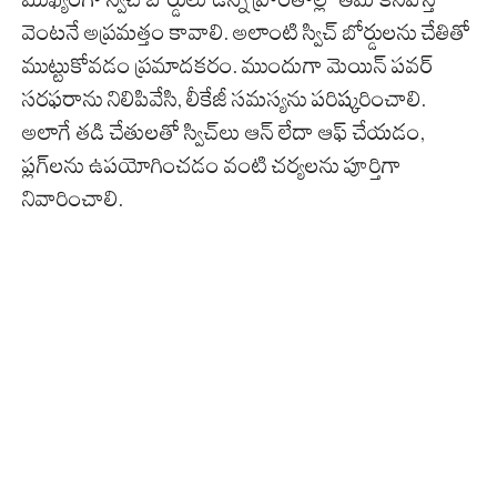
వెంటనే అప్రమత్తం కావాలి. అలాంటి స్విచ్ బోర్డులను చేతితో
ముట్టుకోవడం ప్రమాదకరం. ముందుగా మెయిన్ పవర్
సరఫరాను నిలిపివేసి, లీకేజీ సమస్యను పరిష్కరించాలి.
అలాగే తడి చేతులతో స్విచ్‌లు ఆన్ లేదా ఆఫ్ చేయడం,
ప్లగ్‌లను ఉపయోగించడం వంటి చర్యలను పూర్తిగా
నివారించాలి.