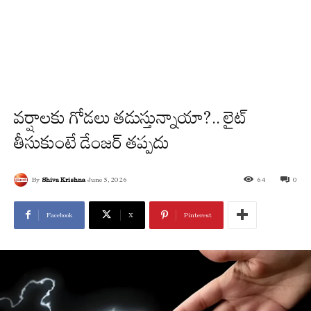
వర్షాలకు గోడలు తడుస్తున్నాయా?.. లైట్
తీసుకుంటే డేంజర్ తప్పదు
By
Shiva Krishna
June 5, 2026
64
0
Facebook
X
Pinterest