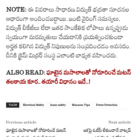
NOTE:
ఈ వివరాలు సాధారణ విద్యుత్ భద్రతా సూచనల
ఆధారంగా అందించబడ్డాయి. ఇంటి వైరింగ్ సమస్యలు,
విద్యుత్ లీకేజీలు లేదా ఇతర సాంకేతిక లోపాలు ఉన్నప్పుడు
స్వయంగా మరమ్మతులు చేయడానికి ప్రయత్నించకుండా
అర్హత కలిగిన విద్యుత్ నిపుణులను సంప్రదించడం అవసరం.
దీనికి క్రైమ్ మిర్రర్ సంస్థ ఎలాంటి బాధ్యత వహించదు.
ALSO READ:
ఘాటైన మసాలాలతో నోరూరించే మటన్
తలకాయ కూర.. తయారీ విధానం ఇదే..!
TAGS
Electrical Safety
home safety
Monsoon Tips
Power Protection
Previous article
Next article
ఘాటైన మసాలాలతో నోరూరించే మటన్
ఇకపై ఓటీపీ లేకుండానే వాట్సప్