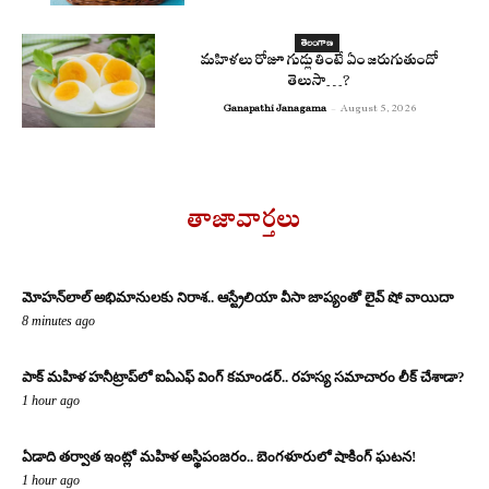
తెలంగాణ
మహిళలు రోజూ గుడ్లు తింటే ఏం జరుగుతుందో
తెలుసా…?
Ganapathi Janagama
-
August 5, 2026
తాజావార్తలు
మోహన్‌లాల్ అభిమానులకు నిరాశ.. ఆస్ట్రేలియా వీసా జాప్యంతో లైవ్ షో వాయిదా
8 minutes ago
పాక్ మహిళ హనీట్రాప్‌లో ఐఏఎఫ్ వింగ్ కమాండర్.. రహస్య సమాచారం లీక్ చేశాడా?
1 hour ago
ఏడాది తర్వాత ఇంట్లో మహిళ అస్థిపంజరం.. బెంగళూరులో షాకింగ్ ఘటన!
1 hour ago