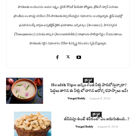
పాఠకులకు అందించడం ఆయన లక్ష్యం. వైరల్ సోషల్ మీడియా పోస్టులు, బ్రేకింగ్ న్యూస్ మరియు
ప్రాంతీయ అంశాలపై పరిశీలన చేసి పాఠకులకు విశ్వసనీయమైన సమాచారం అందిస్తున్నారు. క్రైమ్ మిర్రర్లో
ప్రచురితమయ్యే వార్తలు జర్నలిస్టిక్ నైతిక ప్రమాణాలు, ఖచ్చితత్వం (Accuracy), పారదర్శకత
(Transparency) మరియు బాధ్యత (Accountability) సూత్రాలను పాటిస్తూ సిద్ధం చేయబడతాయి.
పాఠకులకు సరైన సమాచారం చేరేలా శివకృష్ణ నిరంతరం కృషి చేస్తున్నారు.
లైఫ్ స్టైల్
Health Tips: అన్నం గంజి నీళ్లు పారబోస్తున్నారా?
పెద్దలు తాగిన ఈ నీళ్లు లో దాగిన ఆరోగ్య రహస్యాలు ఇవే!
Vengal Reddy
-
August 8, 2026
లైఫ్ స్టైల్
జీడిపప్పు తింటే శరీరంలో ఏం జరుగుతుంది..?
Vengal Reddy
-
August 8, 2026