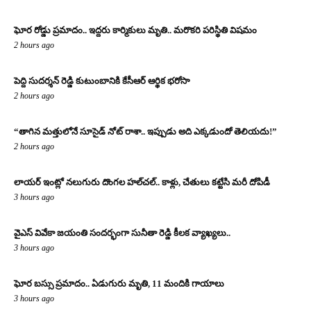
ఘోర రోడ్డు ప్రమాదం.. ఇద్దరు కార్మికులు మృతి.. మరొకరి పరిస్థితి విషమం
2 hours ago
పెద్ది సుదర్శన్ రెడ్డి కుటుంబానికి కేసీఆర్ ఆర్థిక భరోసా
2 hours ago
“తాగిన మత్తులోనే సూసైడ్ నోట్ రాశా.. ఇప్పుడు అది ఎక్కడుందో తెలియదు!”
2 hours ago
లాయర్ ఇంట్లో నలుగురు దొంగల హల్‌చల్.. కాళ్లు, చేతులు కట్టేసి మరీ దోపిడీ
3 hours ago
వైఎస్ వివేకా జయంతి సందర్భంగా సునీతా రెడ్డి కీలక వ్యాఖ్యలు..
3 hours ago
ఘోర బస్సు ప్రమాదం.. ఏడుగురు మృతి, 11 మందికి గాయాలు
3 hours ago