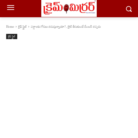
Home
లైఫ్ స్టైల్
వర్షాలకు గోడలు తడుస్తున్నాయా?.. లైట్ తీసుకుంటే డేంజర్ తప్పదు
లైఫ్ స్టైల్