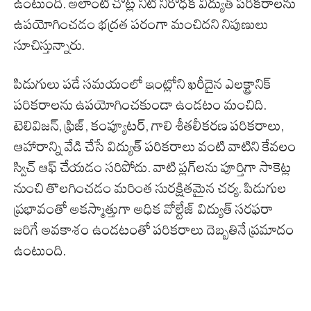
ఉంటుంది. అలాంటి చోట్ల నీటి నిరోధక విద్యుత్ పరికరాలను
ఉపయోగించడం భద్రత పరంగా మంచిదని నిపుణులు
సూచిస్తున్నారు.
పిడుగులు పడే సమయంలో ఇంట్లోని ఖరీదైన ఎలక్ట్రానిక్
పరికరాలను ఉపయోగించకుండా ఉండటం మంచిది.
టెలివిజన్, ఫ్రిజ్, కంప్యూటర్, గాలి శీతలీకరణ పరికరాలు,
ఆహారాన్ని వేడి చేసే విద్యుత్ పరికరాలు వంటి వాటిని కేవలం
స్విచ్ ఆఫ్ చేయడం సరిపోదు. వాటి ప్లగ్‌లను పూర్తిగా సాకెట్ల
నుంచి తొలగించడం మరింత సురక్షితమైన చర్య. పిడుగుల
ప్రభావంతో అకస్మాత్తుగా అధిక వోల్టేజ్ విద్యుత్ సరఫరా
జరిగే అవకాశం ఉండటంతో పరికరాలు దెబ్బతినే ప్రమాదం
ఉంటుంది.