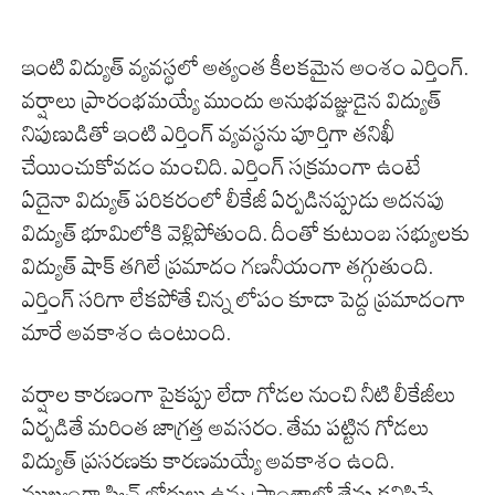
ఇంటి విద్యుత్ వ్యవస్థలో అత్యంత కీలకమైన అంశం ఎర్తింగ్.
వర్షాలు ప్రారంభమయ్యే ముందు అనుభవజ్ఞుడైన విద్యుత్
నిపుణుడితో ఇంటి ఎర్తింగ్ వ్యవస్థను పూర్తిగా తనిఖీ
చేయించుకోవడం మంచిది. ఎర్తింగ్ సక్రమంగా ఉంటే
ఏదైనా విద్యుత్ పరికరంలో లీకేజీ ఏర్పడినప్పుడు అదనపు
విద్యుత్ భూమిలోకి వెళ్లిపోతుంది. దీంతో కుటుంబ సభ్యులకు
విద్యుత్ షాక్ తగిలే ప్రమాదం గణనీయంగా తగ్గుతుంది.
ఎర్తింగ్ సరిగా లేకపోతే చిన్న లోపం కూడా పెద్ద ప్రమాదంగా
మారే అవకాశం ఉంటుంది.
వర్షాల కారణంగా పైకప్పు లేదా గోడల నుంచి నీటి లీకేజీలు
ఏర్పడితే మరింత జాగ్రత్త అవసరం. తేమ పట్టిన గోడలు
విద్యుత్ ప్రసరణకు కారణమయ్యే అవకాశం ఉంది.
ముఖ్యంగా స్విచ్ బోర్డులు ఉన్న ప్రాంతాల్లో తేమ కనిపిస్తే