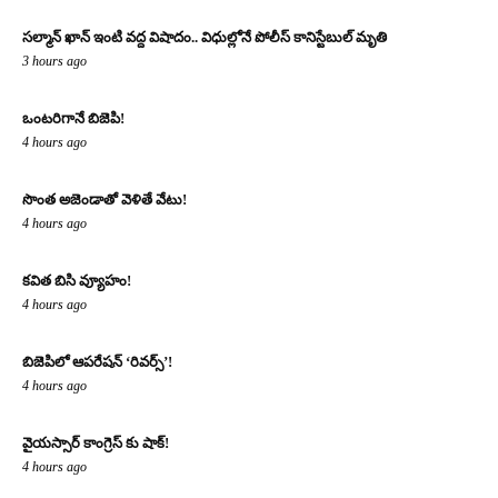
సల్మాన్ ఖాన్ ఇంటి వద్ద విషాదం.. విధుల్లోనే పోలీస్ కానిస్టేబుల్ మృతి
3 hours ago
ఒంటరిగానే బిజెపి!
4 hours ago
సొంత అజెండాతో వెళితే వేటు!
4 hours ago
కవిత బిసి వ్యూహం!
4 hours ago
బిజెపిలో ఆపరేషన్ ‘రివర్స్’!
4 hours ago
వైయస్సార్ కాంగ్రెస్ కు షాక్!
4 hours ago