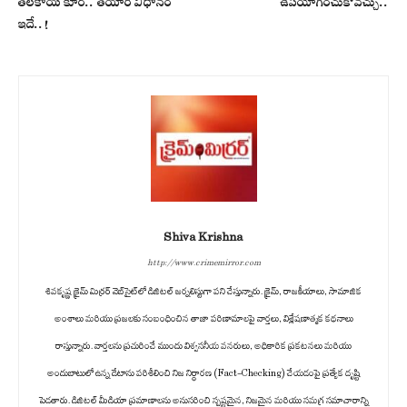
తలకాయ కూర.. తయారీ విధానం
ఉపయోగించుకోవచ్చు..
ఇదే..!
Shiva Krishna
http://www.crimemirror.com
శివకృష్ణ క్రైమ్ మిర్రర్ వెబ్‌సైట్‌లో డిజిటల్ జర్నలిస్టుగా పని చేస్తున్నారు. క్రైమ్, రాజకీయాలు, సామాజిక
అంశాలు మరియు ప్రజలకు సంబంధించిన తాజా పరిణామాలపై వార్తలు, విశ్లేషణాత్మక కథనాలు
రాస్తున్నారు. వార్తలను ప్రచురించే ముందు విశ్వసనీయ వనరులు, అధికారిక ప్రకటనలు మరియు
అందుబాటులో ఉన్న డేటాను పరిశీలించి నిజ నిర్ధారణ (Fact-Checking) చేయడంపై ప్రత్యేక దృష్టి
పెడతారు. డిజిటల్ మీడియా ప్రమాణాలను అనుసరించి స్పష్టమైన, నిజమైన మరియు సమగ్ర సమాచారాన్ని