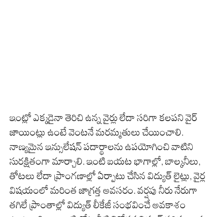
ఇంట్లో ఎక్కడైనా తెరిచి ఉన్న వైర్లు లేదా సరిగా కలపని వైర్
జాయింట్లు ఉంటే వెంటనే మరమ్మతులు చేయించాలి.
నాణ్యమైన ఇన్సులేషన్ పదార్థాలను ఉపయోగించి వాటిని
సురక్షితంగా మార్చాలి. ఇంటి బయట భాగాల్లో, బాల్కనీలు,
తోటలు లేదా ప్రాంగణాల్లో ఏర్పాటు చేసిన విద్యుత్ లైట్లు, వైర్ల
విషయంలో మరింత జాగ్రత్త అవసరం. వర్షపు నీరు నేరుగా
తగిలే ప్రాంతాల్లో విద్యుత్ లీకేజీ సంభవించే అవకాశం