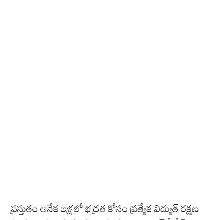
ప్రస్తుతం అనేక ఇళ్లలో భద్రత కోసం ప్రత్యేక విద్యుత్ రక్షణ