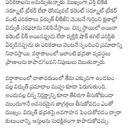
పరికరాలను అమర్చుతున్నారు. ముఖ్యంగా ఎర్త్ లీకేజ్
సర్క్యూట్ బ్రేకర్ లేదా రెసిడ్యువల్ కరెంట్ సర్క్యూట్ బ్రేకర్
వంటి పరికరాలు విద్యుత్ లీకేజీని వెంటనే గుర్తించి క్షణాల్లో
విద్యుత్ సరఫరాను నిలిపివేస్తాయి. చిన్న స్థాయిలో అయినా
కరెంట్ లీక్ అయినప్పుడు లేదా వ్యక్తికి షాక్ తగిలే పరిస్థితి
ఏర్పడినప్పుడు ఈ పరికరాలు వెంటనే స్పందించి ప్రమాదాన్ని
నివారిస్తాయి. వర్షాకాలంలో ఇలాంటి భద్రతా వ్యవస్థలు
ప్రాణాలను కాపాడగలవని నిపుణులు చెబుతున్నారు.
వర్షాకాలంలో వాతావరణంలో తేమ ఎక్కువగా ఉండటం
వల్ల విద్యుత్ ప్రమాదాల ముప్పు కూడా పెరుగుతుంది.
అందువల్ల చిన్న నిర్లక్ష్యాన్ని కూడా తేలికగా తీసుకోకుండా
ముందుగానే అవసరమైన జాగ్రత్తలు తీసుకోవడం ఎంతో
ముఖ్యం. విద్యుత్ భద్రతపై అవగాహన పెంచుకోవడం ద్వారా
కుటుంబాన్ని, ఆస్తులను సురక్షితంగా కాపాడుకోవచ్చు.