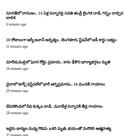
సూరత్‌లో దారుణం.. 14 ఏళ్ల చిన్నారిపై సవతి తండ్రి లైంగిక దాడి, గర్భం దాల్చిన
బాలిక
6 minutes ago
20 రోజులుగా ఆర్మీ జవాన్ అదృశ్యం.. బెంగళూరు స్టేషన్‌లో ఐడీ కార్డు లభ్యం
11 minutes ago
మారేడుమిల్లిలో ఘోర రోడ్డు ప్రమాదం.. కారు ఢీకొని భార్యాభర్తలు మృతి
16 minutes ago
చైనాలో టార్చ్ ఫెస్టివల్‌లో భారీ అగ్నిప్రమాదం.. 16 మందికి గాయాలు
20 minutes ago
దేవరకొండలో వీధి కుక్కల దాడి.. మూడేళ్ల చిన్నారికి తీవ్ర గాయాలు
28 minutes ago
ఇద్దరు భార్యల మధ్య గొడవ: ఒకరి మృతి, భయంతో మరొకరి ఆత్మహత్య
32 minutes ago