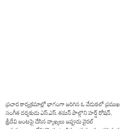
ప్రచార కార్యక్రమాల్లో భాగంగా జరిగిన ఓ వేడుకలో ప్రముఖ
సంగీత దర్శకుడు ఎస్.ఎస్. తమన్ పాల్గొని హర్ష్ రోషన్,
శ్రీదేవి జంటపై చేసిన వ్యాఖ్యలు ఇప్పుడు వైరల్