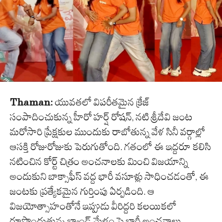
Thaman:
యువతలో విపరీతమైన క్రేజ్
సంపాదించుకున్న హీరో హర్ష్ రోషన్, నటి శ్రీదేవి జంట
మరోసారి ప్రేక్షకుల ముందుకు రాబోతున్న వేళ సినీ వర్గాల్లో
ఆసక్తి రోజురోజుకు పెరుగుతోంది. గతంలో ఈ ఇద్దరూ కలిసి
నటించిన కోర్ట్ చిత్రం అంచనాలకు మించి విజయాన్ని
అందుకుని బాక్సాఫీస్ వద్ద భారీ వసూళ్లు సాధించడంతో, ఈ
జంటకు ప్రత్యేకమైన గుర్తింపు ఏర్పడింది. ఆ
విజయోత్సాహంతోనే ఇప్పుడు వీరిద్దరి కలయికలో
రూపొందుతున్న బ్యాండ్ మేళం పై భారీ అంచనాలు