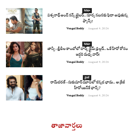
సినిమా
విశ్వనాథ్ అండ్ సన్స్ ట్రైలర్.. సూర్య నటనకు ఫిదా అవుతున్న
ఫ్యాన్స్!
Vengal Reddy
-
August 9, 2026
సినిమా
జాన్వీ-శ్రీలీల కాంబోలో డార్క్ క్రైమ్ థ్రిల్లర్.. ఒకే హీరో కోసం
ఇద్దరి మధ్య వార్!
Vengal Reddy
-
August 9, 2026
వైరల్
రామ్‌చరణ్‌-సుకుమార్‌ మూవీలో కన్నడ భామ.. ఆ క్రేజీ
హీరోయిన్‌కే ఛాన్స్?
Vengal Reddy
-
August 9, 2026
తాజావార్తలు