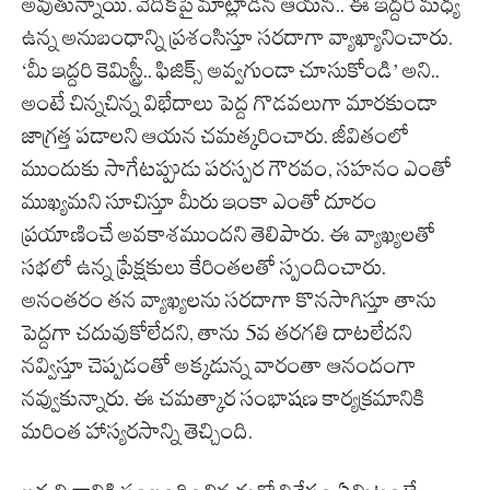
అవుతున్నాయి. వేదికపై మాట్లాడిన ఆయన.. ఈ ఇద్దరి మధ్య
ఉన్న అనుబంధాన్ని ప్రశంసిస్తూ సరదాగా వ్యాఖ్యానించారు.
‘మీ ఇద్దరి కెమిస్ట్రీ.. ఫిజిక్స్ అవ్వగుండా చూసుకోండి’ అని..
అంటే చిన్నచిన్న విభేదాలు పెద్ద గొడవలుగా మారకుండా
జాగ్రత్త పడాలని ఆయన చమత్కరించారు. జీవితంలో
ముందుకు సాగేటప్పుడు పరస్పర గౌరవం, సహనం ఎంతో
ముఖ్యమని సూచిస్తూ మీరు ఇంకా ఎంతో దూరం
ప్రయాణించే అవకాశముందని తెలిపారు. ఈ వ్యాఖ్యలతో
సభలో ఉన్న ప్రేక్షకులు కేరింతలతో స్పందించారు.
అనంతరం తన వ్యాఖ్యలను సరదాగా కొనసాగిస్తూ తాను
పెద్దగా చదువుకోలేదని, తాను 5వ తరగతి దాటలేదని
నవ్విస్తూ చెప్పడంతో అక్కడున్న వారంతా ఆనందంగా
నవ్వుకున్నారు. ఈ చమత్కార సంభాషణ కార్యక్రమానికి
మరింత హాస్యరసాన్ని తెచ్చింది.