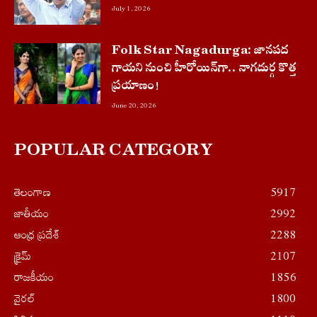
July 1, 2026
Folk Star Nagadurga: జానపద
గాయని నుంచి హీరోయిన్‌గా.. నాగదుర్గ కొత్త
ప్రయాణం!
June 20, 2026
POPULAR CATEGORY
తెలంగాణ
5917
జాతీయం
2992
ఆంధ్ర ప్రదేశ్
2288
క్రైమ్
2107
రాజకీయం
1856
వైరల్
1800