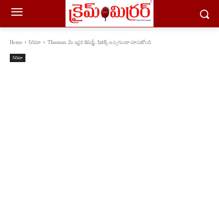
Home
సినిమా
Thaman: మీ ఇద్దరి కెమిస్ట్రీ.. ఫిజిక్స్ అవ్వగుండా చూసుకోండి
సినిమా