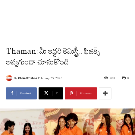
Thaman: మీ ఇద్దరి కెమిస్ట్రీ.. ఫిజిక్స్
అవ్వగుండా చూసుకోండి
By
Shiva Krishna
February 25, 2026
208
0
Facebook
X
Pinterest