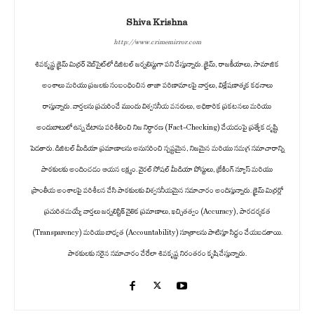
Shiva Krishna
http://www.crimemirror.com
శివకృష్ణ క్రైమ్ మిర్రర్ వెబ్‌సైట్‌లో డిజిటల్ జర్నలిస్టుగా పని చేస్తున్నారు. క్రైమ్, రాజకీయాలు, సామాజిక
అంశాలు మరియు ప్రజలకు సంబంధించిన తాజా పరిణామాలపై వార్తలు, విశ్లేషణాత్మక కథనాలు
రాస్తున్నారు. వార్తలను ప్రచురించే ముందు విశ్వసనీయ వనరులు, అధికారిక ప్రకటనలు మరియు
అందుబాటులో ఉన్న డేటాను పరిశీలించి నిజ నిర్ధారణ (Fact-Checking) చేయడంపై ప్రత్యేక దృష్టి
పెడతారు. డిజిటల్ మీడియా ప్రమాణాలను అనుసరించి స్పష్టమైన, నిజమైన మరియు సమగ్ర సమాచారాన్ని
పాఠకులకు అందించడం ఆయన లక్ష్యం. వైరల్ సోషల్ మీడియా పోస్టులు, బ్రేకింగ్ న్యూస్ మరియు
ప్రాంతీయ అంశాలపై పరిశీలన చేసి పాఠకులకు విశ్వసనీయమైన సమాచారం అందిస్తున్నారు. క్రైమ్ మిర్రర్లో
ప్రచురితమయ్యే వార్తలు జర్నలిస్టిక్ నైతిక ప్రమాణాలు, ఖచ్చితత్వం (Accuracy), పారదర్శకత
(Transparency) మరియు బాధ్యత (Accountability) సూత్రాలను పాటిస్తూ సిద్ధం చేయబడతాయి.
పాఠకులకు సరైన సమాచారం చేరేలా శివకృష్ణ నిరంతరం కృషి చేస్తున్నారు.