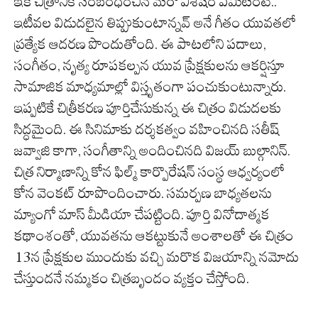
ఇక చిత్రానికి సంబంధించిన మరో విశేషం ఏమిటంటే..
ఇటీవల విడుదలైన తిప్పుకుంటాన్నవ్ అనే గీతం యువతలో
ప్రత్యేక ఆదరణ పొందుతోంది. ఈ పాటలోని పదాలు,
సంగీతం, నృత్య రూపకల్పన యువ ప్రేక్షకులను ఆకర్షిస్తూ
సామాజిక మాధ్యమాల్లో విస్తృతంగా పంచుకుంటున్నారు.
ఇప్పటికే చిత్రీకరణ పూర్తిచేసుకున్న ఈ చిత్రం విడుదలకు
సిద్ధమైంది. ఈ సినిమాకు దర్శకత్వం వహించినది సతీష్
జవ్వాజి కాగా, సంగీతాన్ని అందించినది విజయ్ బుల్గానిన్.
చిత్ర నిర్మాణాన్ని కోన ఫిల్మ్ కార్పొరేషన్ సంస్థ ఆధ్వర్యంలో
కోన వెంకట్ రూపొందించారు. సమర్పణ బాధ్యతలను
మ్యాంగో మాస్ మీడియా చేపట్టింది. పూర్తి వినోదాత్మక
కథాంశంతో, యువతను ఆకట్టుకునే అంశాలతో ఈ చిత్రం
13న ప్రేక్షకుల ముందుకు వచ్చి మరొక విజయాన్ని నమోదు
చేస్తుందనే నమ్మకం చిత్రబృందం వ్యక్తం చేస్తోంది.