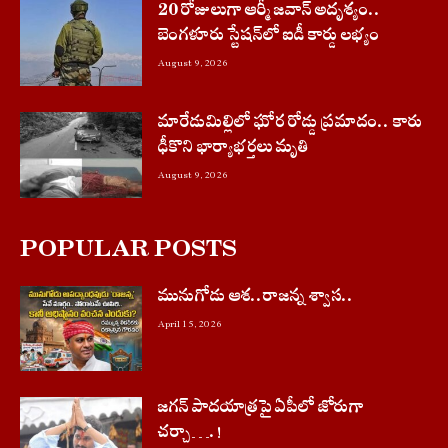
20 రోజులుగా ఆర్మీ జవాన్ అదృశ్యం..
బెంగళూరు స్టేషన్‌లో ఐడీ కార్డు లభ్యం
August 9, 2026
మారేడుమిల్లిలో ఘోర రోడ్డు ప్రమాదం.. కారు
ఢీకొని భార్యాభర్తలు మృతి
August 9, 2026
POPULAR POSTS
మునుగోడు ఆశ..రాజన్న శ్వాస..
April 15, 2026
జగన్ పాదయాత్రపై ఏపీలో జోరుగా
చ‌ర్చా….!