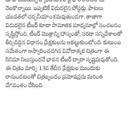
నెలకొన్నాయి. ఇప్పటికే విడుదలైన పోస్టర్లు, పాటలు
యువతలో చర్చనీయాంశమవుతుండగా, తాజాగా
విడుదలైన టీజర్ కూడా సామాజిక మాధ్యమాల్లో సంచలనం
సృష్టిస్తోంది. టీజర్ మొత్తాన్ని హాస్యంతో, సరదా సన్నివేశాలతో
తీర్చిదిద్దిన విధానం ప్రేక్షకులను ఆకట్టుకుంటోంది. కుటుంబ
సమేతంగా ఆస్వాదించదగిన వినోదాత్మక చిత్రంగా ఈ
సినిమా నిలుస్తుందనే భావన టీజర్ ద్వారా స్పష్టమవుతోంది.
ఈ చిత్రం మార్చి 13వ తేదీన ప్రేక్షకుల ముందుకు
రానుండటంతో చిత్రబృందం ప్రమోషన్లను మరింత
వేగవంతం చేసింది.