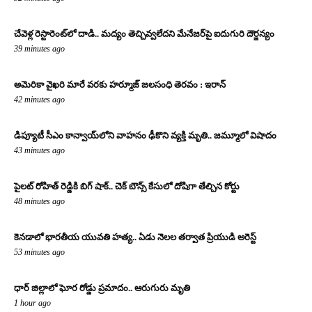
చేవెళ్ల రెస్టారెంట్‌లో దాడి.. మద్యం తెచ్చివ్వలేదని మేనేజర్‌పై ఐదుగురి దౌర్జన్యం
39 minutes ago
అమెరికా వైఖరి మారే వరకు హర్మూజ్‌ జలసంధి తెరవం : ఇరాన్‌
42 minutes ago
డిప్యూటీ సీఎం కాన్వాయ్‌లోని వాహనం ఢీకొని వ్యక్తి మృతి.. జమ్మూలో విషాదం
43 minutes ago
పైలట్ రోహిత్ రెడ్డికి బిగ్ షాక్.. చెక్ బౌన్స్ కేసులో దోషిగా తేల్చిన కోర్టు
48 minutes ago
కెనడాలో భారతీయ యువతి హత్య.. ఏడు నెలల తర్వాత ప్రియుడి అరెస్ట్
53 minutes ago
ధార్ జిల్లాలో ఘోర రోడ్డు ప్రమాదం.. ఆరుగురు మృతి
1 hour ago