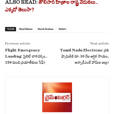
ALSO READ:
తొలిసారి హిజ్రాల రాష్ట్ర వేడుకలు..
ఎక్కడో తెలుసా?
TAGS
Band Melam
Harsh Roshan
Sridevi
Previous article
Next article
Flight Emergency
Tamil Nadu Elections: ప్రతి
Landing: పైలెట్ చాకచక్యం..
ఫ్యామిలీకి రూ.10 వేల ఆర్థిక సాయం,
150 మంది ప్రయాణీకులు సేఫ్!
అన్నాడీఎంకే హామీల జల్లు!