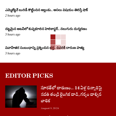
ఎమ్మెల్యేనే బురిడీ కొట్టించిన అల్లుడు.. అసలు విషయం తెలిస్తే షాక్
2 hours ago
దట్టమైన అటవీలో కుప్పకూలిన హెలికాప్టర్.. నలుగురు దుర్మరణం
3 hours ago
వివాహేతర సంబంధాన్ని ప్రశ్నించిన భర్త.. చివరికి దారుణ హత్య
3 hours ago
EDITOR PICKS
సూరత్‌లో దారుణం.. 14 ఏళ్ల చిన్నారిపై
సవతి తండ్రి లైంగిక దాడి, గర్భం దాల్చిన
బాలిక
August 9, 2026