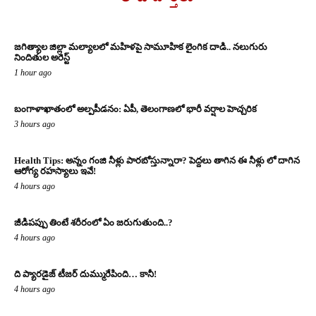
జగిత్యాల జిల్లా మల్యాలలో మహిళపై సామూహిక లైంగిక దాడి.. నలుగురు
నిందితుల అరెస్ట్
1 hour ago
బంగాళాఖాతంలో అల్పపీడనం: ఏపీ, తెలంగాణలో భారీ వర్షాల హెచ్చరిక
3 hours ago
Health Tips: అన్నం గంజి నీళ్లు పారబోస్తున్నారా? పెద్దలు తాగిన ఈ నీళ్లు లో దాగిన
ఆరోగ్య రహస్యాలు ఇవే!
4 hours ago
జీడిపప్పు తింటే శరీరంలో ఏం జరుగుతుంది..?
4 hours ago
ది ప్యారడైజ్ టీజర్ దుమ్మురేపింది… కానీ!
4 hours ago