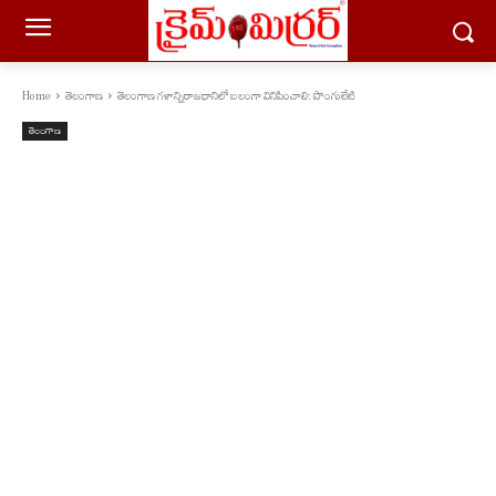
Home
తెలంగాణ
తెలంగాణ గ‌ళాన్నిరాజ‌ధానిలో బ‌లంగా వినిపించాలి: పొంగులేటి
తెలంగాణ