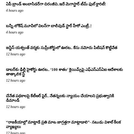
ఏపీ బ్రాండ్ అంబాసిడర్‌గా చిరంజీవి..ఇదే మెగాస్టార్ టీమ్ ఫుల్ క్లారిటీ!
4 hours ago
బన్నీ-లోకేష్ మూవీలో విలన్‌గా బాలీవుడ్ స్టార్ హీరో ఎంట్రీ..!
4 hours ago
జస్టిస్ యశ్వంత్ వర్మకు సుప్రీంకోర్టులో ఊరట.. కేసు నమోదు పిటిషన్ కొట్టివేత
12 hours ago
డాబర్‌కు ఢిల్లీ హైకోర్టు ఊరట.. ‘100 శాతం’ క్లెయిమ్స్‌పై ఎఫ్‌ఎస్‌ఎస్‌ఏఐ ఆదేశాలకు
తాత్కాలిక స్టే
12 hours ago
చేనేత పథకాలపై కేటీఆర్ ఫైర్.. నేతన్నలకు న్యాయం చేయాలని ప్రభుత్వానికి
డిమాండ్
12 hours ago
“రాజకీయాల్లో మాట్లాడే ప్రతి మాట జాగ్రత్తగా మాట్లాడాలి”- నటుడు విశాల్ కీలక
వ్యాఖ్యలు
12 hours ago