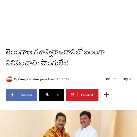
తెలంగాణ గ‌ళాన్నిరాజ‌ధానిలో బ‌లంగా
వినిపించాలి: పొంగులేటి
By
Ganapathi Janagama
March 10, 2026
133
0
Facebook
X
Pinterest