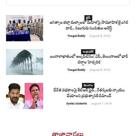
క్రైమ్
జగిత్యాల జిల్లా మల్యాలలో మహిళపై సామూహిక లైంగిక
దాడి.. నలుగురు నిందితుల అరెస్ట్
Vengal Reddy
-
August 8, 2026
ఆంధ్ర ప్రదేశ్
బంగాళాఖాతంలో అల్పపీడనం: ఏపీ, తెలంగాణలో భారీ
వర్షాల హెచ్చరిక
Vengal Reddy
-
August 8, 2026
తెలంగాణ
చేనేత పథకాలపై కేటీఆర్ ఫైర్.. నేతన్నలకు న్యాయం
చేయాలని ప్రభుత్వానికి డిమాండ్
Jyothi Alishetti
-
August 7, 2026
తాజావార్తలు