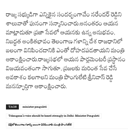
రాజ్య స‌భ్యుడిగా ఎన్నికైన సంద‌ర్భంగావేం న‌రేందర్ రెడ్డిని
శాలువాతో ఘ‌నంగా స‌న్మానించారు.అనంత‌రం ఆయ‌న
మాట్లాడుతూ ప్రజా సేవలో ఆయనకు ఉన్న అనుభవం,
నిబద్ధత అంకితభావం తెలంగాణ గళాన్ని దేశ రాజధానిలో
బలంగా వినిపించడానికి ఎంతో దోహదపడతాయని మంత్రి
ఆకాంక్షించారు.రాజ్యసభలో ఆయన పార్లమెంటరీ ప్రస్థానం
విజయవంతంగా సాగుతూ, ప్రజలకు మరింత సేవ చేసే
అవకాశం కలగాలని మంత్రి పొంగులేటి శ్రీనివాస్ రెడ్డి
మనస్ఫూర్తిగా ఆకాంక్షించారు.
TAGS
minister ponguleti
Telangana's voice should be heard strongly in Delhi: Minister Ponguleti
ఢిల్లీలో తెలంగాణ గ‌ళాన్ని బ‌లంగా వినిపించాలిః మంత్రి పొంగులేటి