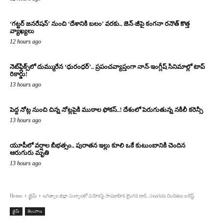
‘గట్టర్ జనరేషన్’ నుంచి ‘దేశానికి బలం’ వరకు.. జెన్-జీపై కంగనా రనౌత్ కొత్త
వ్యాఖ్యలు
12 hours ago
నెట్‌ఫ్లిక్స్‌లో దుమ్మురేన ‘ధురంధర్’.. ప్రపంచవ్యాప్తంగా నాన్-ఇంగ్లీష్ సినిమాల్లో టాప్
రికార్డు!
13 hours ago
పెద్ద నోట్ల నుంచి చిన్న నోట్లపైకి ముఠాల ఫోకస్..! దేశంలో పెరుగుతున్న నకిలీ కరెన్సీ
13 hours ago
యూపీలో వర్షాల బీభత్సం.. పురాతన ఇల్లు కూలి ఒకే కుటుంబానికి చెందిన
ఆరుగురు మృతి
13 hours ago