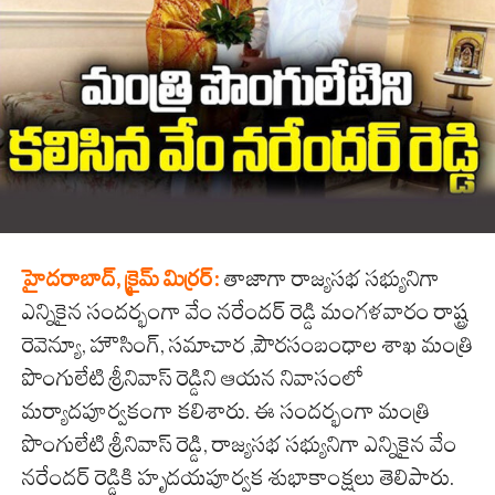
హైదరాబాద్, క్రైమ్ మిర్ర‌ర్:
తాజాగా రాజ్యసభ సభ్యునిగా
ఎన్నికైన సంద‌ర్భంగా వేం నరేందర్ రెడ్డి మంగళవారం రాష్ట్ర
రెవెన్యూ, హౌసింగ్, సమాచార ,పౌరసంబంధాల శాఖ మంత్రి
పొంగులేటి శ్రీనివాస్ రెడ్డిని ఆయన నివాసంలో
మర్యాదపూర్వకంగా కలిశారు. ఈ సందర్భంగా మంత్రి
పొంగులేటి శ్రీనివాస్ రెడ్డి, రాజ్యసభ సభ్యునిగా ఎన్నికైన వేం
నరేందర్ రెడ్డికి హృదయపూర్వక శుభాకాంక్షలు తెలిపారు.