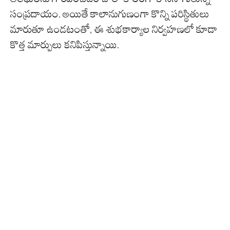
సంప్రదాయం. అయితే కాలానుగుణంగా కొన్ని పరిస్థితులు
మారుతూ ఉండటంతో, ఈ శుభకార్యాల నిర్వహణలో కూడా
కొత్త మార్పులు కనిపిస్తున్నాయి.