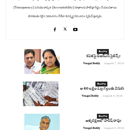
(Transparency) మరియు బాధ్యత (Accountability) సూత్రాలను పాటిస్తూ సిద్ధం చేయబడతాయి.
పాఠకులకు సరైన సమాచారం చేరేలా శివకృష్ణ నిరంతరం కృషి చేస్తున్నారు.
తెలంగాణ
కవితపై బిఆర్ఎస్ సైలెన్స్!
Vengal Reddy
-
August 7, 2026
తెలంగాణ
ఆ 60 లక్షల ఓట్ల గల్లంతు వెనుక!
Vengal Reddy
-
August 6, 2026
తెలంగాణ
ఆత్మరక్షణలో హరీష్ రావు!
Vengal Reddy
-
August 6, 2026