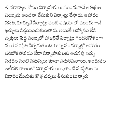
శుభకార్యాల కోసం నిర్వాహకులు ముందుగానే అతిథుల
సంఖ్యను అంచనా వేసుకుని ఏర్పాట్లు చేస్తారు. ఆహారం,
వసతి, కూర్చునే ఏర్పాట్లు వంటి విషయాల్లో ముందుగానే
ఖర్చులు నిర్ణయించుకుంటారు. అయితే ఆహ్వానం లేని
వ్యక్తులు పెద్ద సంఖ్యలో హాజరైతే ఏర్పాట్లు గందరగోళంగా
మారే పరిస్థితి ఏర్పడుతుంది. కొన్ని సందర్భాల్లో ఆహారం
సరిపోకపోవడం లేదా నిర్వాహకులకు అదనపు ఖర్చు
పడడం వంటి సమస్యలు కూడా ఎదురవుతాయి. అందువల్ల
ఇటీవలి కాలంలో నిర్వాహకులు ఇలాంటి పరిస్థితులను
నివారించేందుకు కొత్త చర్యలు తీసుకుంటున్నారు.