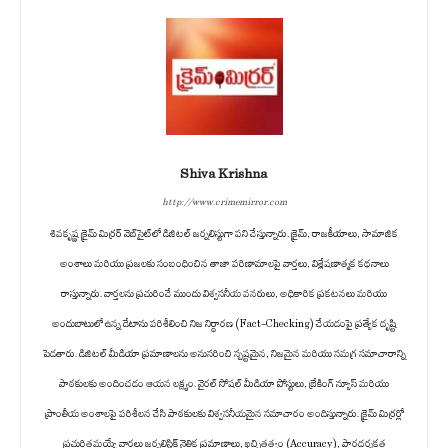
Shiva Krishna
http://www.crimemirror.com
శివకృష్ణ క్రైమ్ మిర్రర్ వెబ్‌సైట్‌లో డిజిటల్ జర్నలిస్టుగా పని చేస్తున్నారు. క్రైమ్, రాజకీయాలు, సామాజిక
అంశాలు మరియు ప్రజలకు సంబంధించిన తాజా పరిణామాలపై వార్తలు, విశ్లేషణాత్మక కథనాలు
రాస్తున్నారు. వార్తలను ప్రచురించే ముందు విశ్వసనీయ వనరులు, అధికారిక ప్రకటనలు మరియు
అందుబాటులో ఉన్న డేటాను పరిశీలించి నిజ నిర్ధారణ (Fact-Checking) చేయడంపై ప్రత్యేక దృష్టి
పెడతారు. డిజిటల్ మీడియా ప్రమాణాలను అనుసరించి స్పష్టమైన, నిజమైన మరియు సమగ్ర సమాచారాన్ని
పాఠకులకు అందించడం ఆయన లక్ష్యం. వైరల్ సోషల్ మీడియా పోస్టులు, బ్రేకింగ్ న్యూస్ మరియు
ప్రాంతీయ అంశాలపై పరిశీలన చేసి పాఠకులకు విశ్వసనీయమైన సమాచారం అందిస్తున్నారు. క్రైమ్ మిర్రర్లో
ప్రచురితమయ్యే వార్తలు జర్నలిస్టిక్ నైతిక ప్రమాణాలు, ఖచ్చితత్వం (Accuracy), పారదర్శకత