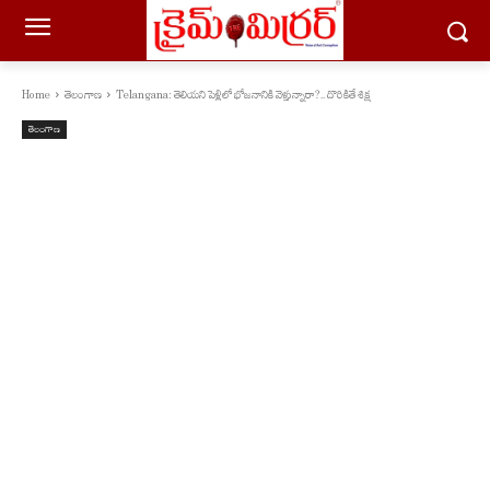
Home
తెలంగాణ
Telangana: తెలియని పెళ్లిలో భోజనానికి వెళ్తున్నారా?.. దొరికితే శిక్ష
తెలంగాణ