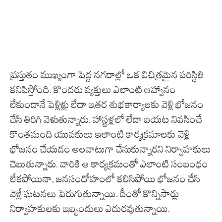
ప్రస్తుతం ముఖ్యంగా పెద్ద నగరాల్లో ఒక విచిత్రమైన పరిస్థితి
కనిపిస్తోంది. కొందరు వ్యక్తులు ఎలాంటి ఆహ్వానం
లేకుండానే పెళ్లిళ్లు లేదా ఇతర శుభకార్యాలకు వెళ్లి భోజనం
చేసి తిరిగి వెళుతున్నారు. హాస్టళ్లలో లేదా బయట నివసించే
కొంతమంది యువకులు ఇలాంటి కార్యక్రమాలకు వెళ్లి
భోజనం చేయడం అలవాటుగా చేసుకున్నారని నిర్వాహకులు
చెబుతున్నారు. వారికి ఆ కార్యక్రమంతో ఎలాంటి సంబంధం
లేకపోయినా, జనసందోహంలో కలిసిపోయి భోజనం చేసి
వెళ్లే ఘటనలు పెరుగుతున్నాయి. దీంతో కొన్నిసార్లు
నిర్వాహకులకు ఇబ్బందులు ఎదురవుతున్నాయి.