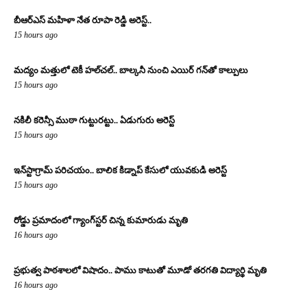
బీఆర్ఎస్ మహిళా నేత రూపా రెడ్డి అరెస్ట్..
15 hours ago
మద్యం మత్తులో టెకీ హల్‌చల్.. బాల్కనీ నుంచి ఎయిర్ గన్‌తో కాల్పులు
15 hours ago
నకిలీ కరెన్సీ ముఠా గుట్టురట్టు.. ఏడుగురు అరెస్ట్
15 hours ago
ఇన్‌స్టాగ్రామ్ పరిచయం.. బాలిక కిడ్నాప్ కేసులో యువకుడి అరెస్ట్
15 hours ago
రోడ్డు ప్రమాదంలో గ్యాంగ్‌స్టర్ చిన్న కుమారుడు మృతి
16 hours ago
ప్రభుత్వ పాఠశాలలో విషాదం.. పాము కాటుతో మూడో తరగతి విద్యార్థి మృతి
16 hours ago