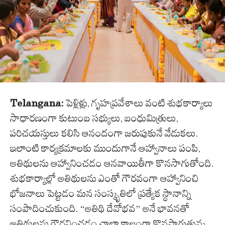
Telangana:
పెళ్లిళ్లు, గృహప్రవేశాలు వంటి శుభకార్యాలు
సాధారణంగా కుటుంబ సభ్యులు, బంధుమిత్రులు,
పరిచయస్తులు కలిసి ఆనందంగా జరుపుకునే వేడుకలు.
ఇలాంటి కార్యక్రమాలకు ముందుగానే ఆహ్వానాలు పంపి,
అతిథులను ఆహ్వానించడం ఆనవాయితీగా కొనసాగుతోంది.
శుభకార్యాల్లో అతిథులను ఎంతో గౌరవంగా ఆహ్వానించి
భోజనాలు పెట్టడం మన సంస్కృతిలో ప్రత్యేక స్థానాన్ని
సంపాదించుకుంది. “అతిథి దేవోభవ” అనే భావనతో
అతిథులను గౌరవించడం చాలా కాలంగా కొనసాగుతున్న