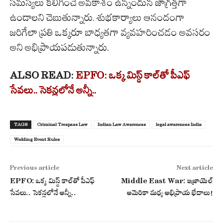
సమస్యలు కలిగించే అవకాశం ఉన్నందున జాగ్రత్తగా
ఉండాలని చెబుతున్నారు. శుభకార్యాలు ఆనందంగా
జరిగేలా ప్రతి ఒక్కరూ బాధ్యతగా వ్యవహరించడం అవసరం
అని అభిప్రాయపడుతున్నారు.
ALSO READ:
EPFO: ఒక్క మిస్డ్ కాల్‌తో పీఎఫ్
సేవలు.. సెకన్లలోనే అన్నీ..
TAGS
Criminal Trespass Law
Indian Law Awareness
legal awareness India
Wedding Event Rules
Previous article
Next article
EPFO: ఒక్క మిస్డ్ కాల్‌తో పీఎఫ్
Middle East War: ఇజ్రాయెల్
సేవలు.. సెకన్లలోనే అన్నీ..
అమెరికా మధ్య అభిప్రాయ భేదాలు!