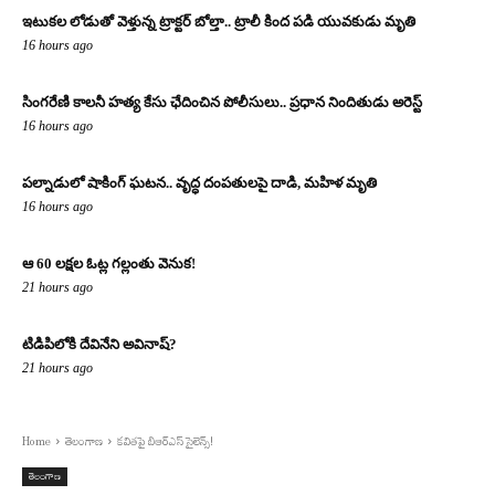
ఇటుకల లోడుతో వెళ్తున్న ట్రాక్టర్ బోల్తా.. ట్రాలీ కింద పడి యువకుడు మృతి
16 hours ago
సింగరేణి కాలనీ హత్య కేసు ఛేదించిన పోలీసులు.. ప్రధాన నిందితుడు అరెస్ట్
16 hours ago
పల్నాడులో షాకింగ్ ఘటన.. వృద్ధ దంపతులపై దాడి, మహిళ మృతి
16 hours ago
ఆ 60 లక్షల ఓట్ల గల్లంతు వెనుక!
21 hours ago
టిడిపిలోకి దేవినేని అవినాష్?
21 hours ago