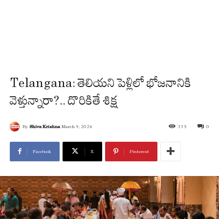
Telangana: తెలియని పెళ్లిలో భోజనానికి
వెళ్తున్నారా?.. దొరికితే శిక్ష
By
Shiva Krishna
March 9, 2026
335
0
Facebook
X
Pinterest