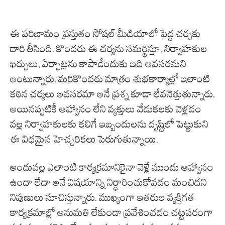
ఈ పరిణామం ప్రస్తుతం సోషల్ మీడియాలో పెద్ద చర్చకు
దారి తీసింది. కొందరు ఈ చర్యను సమర్థిస్తూ, నిర్వాహకుల
ఖర్చులు, ఏర్పాట్లను కాపాడేందుకు ఇది అవసరమని
అంటున్నారు. మరికొందరు మాత్రం శుభకార్యాల్లో ఇలాంటి
కఠిన చర్యలు అవసరమా అనే ప్రశ్న కూడా లేవనెత్తుతున్నారు.
అయినప్పటికీ ఆహ్వానం లేని వ్యక్తులు వేడుకలకు వెళ్లడం
వల్ల నిర్వాహకులకు కలిగే ఇబ్బందులను దృష్టిలో పెట్టుకుని
ఈ విధమైన హెచ్చరికలు పెరుగుతున్నాయి.
అందువల్ల ఎలాంటి కార్యక్రమానికైనా వెళ్లే ముందు ఆహ్వానం
ఉందా లేదా అనే విషయాన్ని నిర్ధారించుకోవడం మంచిదని
నిపుణులు సూచిస్తున్నారు. ముఖ్యంగా ఇతరుల వ్యక్తిగత
కార్యక్రమాల్లో అనుమతి లేకుండా ప్రవేశించడం చట్టపరంగా