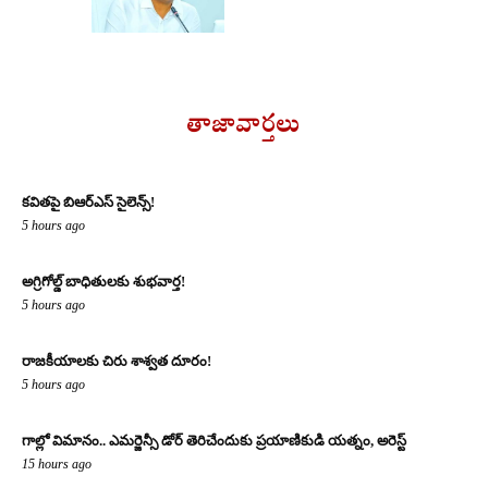
తాజావార్తలు
కవితపై బిఆర్ఎస్ సైలెన్స్!
5 hours ago
అగ్రిగోల్డ్ బాధితులకు శుభవార్త!
5 hours ago
రాజకీయాలకు చిరు శాశ్వత దూరం!
5 hours ago
గాల్లో విమానం.. ఎమర్జెన్సీ డోర్ తెరిచేందుకు ప్రయాణికుడి యత్నం, అరెస్ట్
15 hours ago