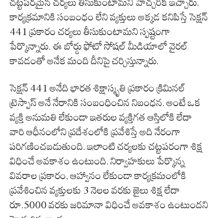
చట్టపరమైన చర్యలు తీసుకుంటామని హెచ్చరిక ఇచ్చారు.
కార్యక్రమానికి సంబంధం లేని వ్యక్తులు అక్కడ కనిపిస్తే సెక్షన్
441 ప్రకారం చర్యలు తీసుకుంటామని స్పష్టంగా
పేర్కొన్నారు. ఈ బోర్డు ఫోటో సోషల్ మీడియాలో వైరల్
కావడంతో అనేక మంది దీనిపై చర్చిస్తున్నారు.
సెక్షన్ 441 అనేది భారత శిక్షాస్మృతి ప్రకారం క్రిమినల్
ట్రెస్పాస్ అనే నేరానికి సంబంధించిన నిబంధన. అంటే ఒక
వ్యక్తి అనుమతి లేకుండా ఇతరుల వ్యక్తిగత ఆస్తిలోకి లేదా
వారి ఆధీనంలోని ప్రదేశంలోకి ప్రవేశిస్తే అది నేరంగా
పరిగణించబడుతుంది. ఇలాంటి చర్యలకు చట్టపరంగా శిక్ష
విధించే అవకాశం ఉంటుంది. నిర్వాహకులు పేర్కొన్న
వివరాల ప్రకారం, ఆహ్వానం లేకుండా కార్యక్రమంలోకి
ప్రవేశించిన వ్యక్తులకు 3 నెలల వరకు జైలు శిక్ష లేదా
రూ.5000 వరకు జరిమానా విధించే అవకాశం ఉంటుందని