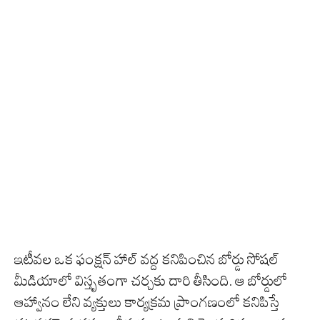
ఇటీవల ఒక ఫంక్షన్ హాల్ వద్ద కనిపించిన బోర్డు సోషల్
మీడియాలో విస్తృతంగా చర్చకు దారి తీసింది. ఆ బోర్డులో
ఆహ్వానం లేని వ్యక్తులు కార్యక్రమ ప్రాంగణంలో కనిపిస్తే