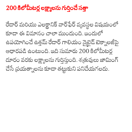
200 కిలోమీటర్ల లక్ష్యాలను గుర్తించే సత్తా
రేడార్‌ మరియు ఎలక్ట్రానిక్‌ వార్‌ఫేర్‌ వ్యవస్థల విషయంలో
కూడా ఈ విమానం చాలా ముందుంది. ఇందులో
ఉపయోగించే ఉత్తమ్‌ రేడార్‌ గాలియం నైట్రైడ్‌ టెక్నాలజీపై
ఆధారపడి ఉంటుంది. ఇది సుమారు 200 కిలోమీటర్ల
దూరం వరకు లక్ష్యాలను గుర్తిస్తుంది. శత్రువులు జామింగ్‌
చేసే ప్రయత్నాలను కూడా తట్టుకుని పనిచేయగలదు.