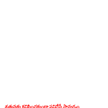
శత్రువుకు కనిపించకుండా పనిచేసే సామర్థ్యం