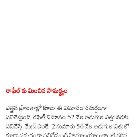
రాఫేల్ కు మించిన సామర్థ్యం
ఎత్తైన ప్రాంతాల్లో కూడా ఈ విమానం సమర్థంగా
పనిచేస్తుంది. రఫేల్‌ విమానం 52 వేల అడుగుల ఎత్తు వరకు
పనిచేస్తే, తేజస్‌ ఎంకే-2 సుమారు 56 వేల అడుగుల ఎత్తులో
కూడా సమర్థంగా పనిచేస్తుంది.హిమాలయాల లాంటి కఠిన