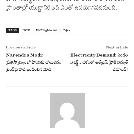
ప్రాంతాల్లో యుద్ధానికి ఇది ఎంతో ఉపయోగపడనుంది.
TAGS
DRDO
Mk2 Fighter Jet
Tejas
Previous article
Next article
Narendra Modi:
Electricity Demand: ఎండల
ప్రజాస్వామ్యంలో హింసకు చోటులేదు,
ఎఫెక్ట్.. దేశంలో ఆల్‌టైమ్ హైకి విద్యుత్
ట్రంప్‌పై దాడి ఖండించిన మోదీ!
డిమాండ్!