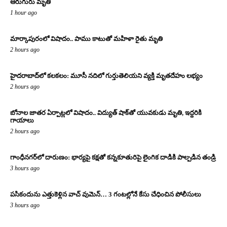
ఆరుగురు మృతి
1 hour ago
మార్కాపురంలో విషాదం.. పాము కాటుతో మహిళా రైతు మృతి
2 hours ago
హైదరాబాద్‌లో కలకలం: మూసీ నదిలో గుర్తుతెలియని వ్యక్తి మృతదేహం లభ్యం
2 hours ago
బోనాల జాతర ఏర్పాట్లలో విషాదం.. విద్యుత్ షాక్‌తో యువకుడు మృతి, ఇద్దరికి
గాయాలు
2 hours ago
గాంధీనగర్‌లో దారుణం: భార్యపై కక్షతో కన్నకూతురిపై లైంగిక దాడికి పాల్పడిన తండ్రి
3 hours ago
పసికందును ఎత్తుకెళ్లిన వాచ్ వుమెన్… 3 గంటల్లోనే కేసు చేధించిన పోలీసులు
3 hours ago