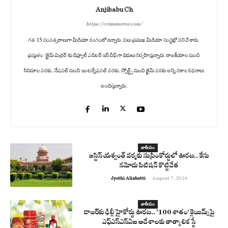
Anjibabu Ch
https://crimemirror.com/
గత 15 సంవత్సరాలుగా మీడియా రంగంలో ఉన్నారు. పలు ప్రముఖ మీడియా సంస్థల్లో పని చేశారు.
ప్రస్తుతం ‘క్రైమ్ మిర్రర్’కు డిప్యూటీ ఎడిటర్ ఇన్ చీఫ్ గా విధులు నిర్వహిస్తున్నారు. రాజకీయాల నుంచి
సినిమాల వరకు.. నేషనల్ నుంచి ఇంటర్నేషనల్ వరకు.. స్పోర్ట్స్ నుంచి క్రైమ్ వరకు అన్ని రకాల కథనాలు
అందిస్తున్నారు.
జాతీయం
జస్టిస్ యశ్వంత్ వర్మకు సుప్రీంకోర్టులో ఊరట.. కేసు
నమోదు పిటిషన్ కొట్టివేత
Jyothi Alishetti
-
August 7, 2026
జాతీయం
డాబర్‌కు ఢిల్లీ హైకోర్టు ఊరట.. ‘100 శాతం’ క్లెయిమ్స్‌పై
ఎఫ్‌ఎస్‌ఎస్‌ఏఐ ఆదేశాలకు తాత్కాలిక స్టే