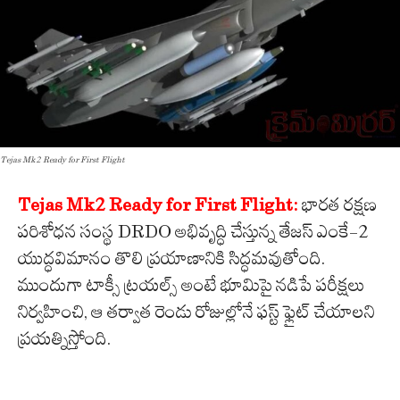
Tejas Mk2 Ready for First Flight
Tejas Mk2 Ready for First Flight:
భారత రక్షణ
పరిశోధన సంస్థ DRDO అభివృద్ధి చేస్తున్న తేజస్‌ ఎంకే-2
యుద్ధవిమానం తొలి ప్రయాణానికి సిద్ధమవుతోంది.
ముందుగా టాక్సీ ట్రయల్స్‌ అంటే భూమిపై నడిపే పరీక్షలు
నిర్వహించి, ఆ తర్వాత రెండు రోజుల్లోనే ఫస్ట్‌ ఫ్లైట్‌ చేయాలని
ప్రయత్నిస్తోంది.