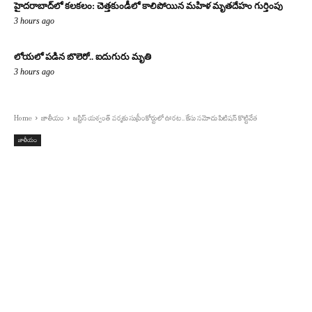
హైదరాబాద్‌లో కలకలం: చెత్తకుండీలో కాలిపోయిన మహిళ మృతదేహం గుర్తింపు
3 hours ago
లోయలో పడిన బొలెరో.. ఐదుగురు మృతి
3 hours ago