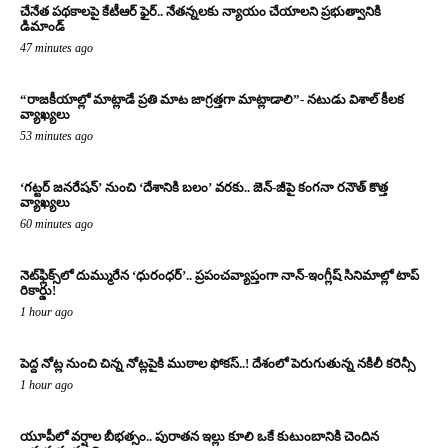
చేనేత పథకాలపై కేటీఆర్ ఫైర్.. నేతన్నలకు న్యాయం చేయాలని ప్రభుత్వానికి
డిమాండ్
47 minutes ago
“రాజకీయాల్లో మాట్లాడే ప్రతి మాట జాగ్రత్తగా మాట్లాడాలి”- నటుడు విశాల్ కీలక
వ్యాఖ్యలు
53 minutes ago
‘గట్టర్ జనరేషన్’ నుంచి ‘దేశానికి బలం’ వరకు.. జెన్-జీపై కంగనా రనౌత్ కొత్త
వ్యాఖ్యలు
60 minutes ago
నెట్‌ఫ్లిక్స్‌లో దుమ్మురేన ‘ధురంధర్’.. ప్రపంచవ్యాప్తంగా నాన్-ఇంగ్లీష్ సినిమాల్లో టాప్
రికార్డు!
1 hour ago
పెద్ద నోట్ల నుంచి చిన్న నోట్లపైకి ముఠాల ఫోకస్..! దేశంలో పెరుగుతున్న నకిలీ కరెన్సీ
1 hour ago
యూపీలో వర్షాల బీభత్సం.. పురాతన ఇల్లు కూలి ఒకే కుటుంబానికి చెందిన