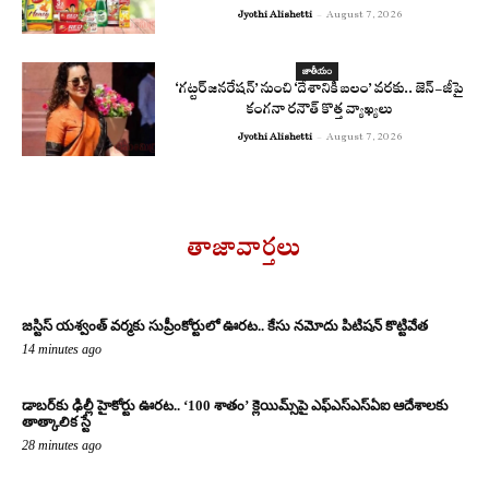
Jyothi Alishetti
-
August 7, 2026
జాతీయం
‘గట్టర్ జనరేషన్’ నుంచి ‘దేశానికి బలం’ వరకు.. జెన్-జీపై
కంగనా రనౌత్ కొత్త వ్యాఖ్యలు
Jyothi Alishetti
-
August 7, 2026
తాజావార్తలు
జస్టిస్ యశ్వంత్ వర్మకు సుప్రీంకోర్టులో ఊరట.. కేసు నమోదు పిటిషన్ కొట్టివేత
14 minutes ago
డాబర్‌కు ఢిల్లీ హైకోర్టు ఊరట.. ‘100 శాతం’ క్లెయిమ్స్‌పై ఎఫ్‌ఎస్‌ఎస్‌ఏఐ ఆదేశాలకు
తాత్కాలిక స్టే
28 minutes ago