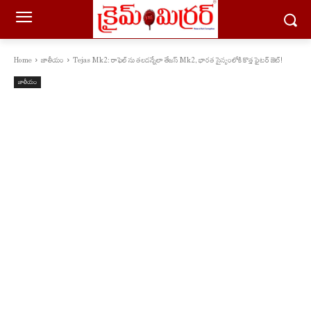
Home
జాతీయం
Tejas Mk2: రాఫెల్ ను తలదన్నేలా తేజస్ Mk2, భారత సైన్యంలోకి కొత్త ఫైటర్ జెట్!
జాతీయం