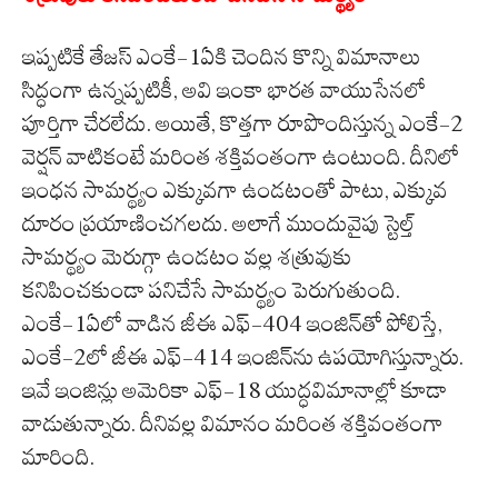
ఇప్పటికే తేజస్‌ ఎంకే-1ఏకి చెందిన కొన్ని విమానాలు
సిద్ధంగా ఉన్నప్పటికీ, అవి ఇంకా భారత వాయుసేనలో
పూర్తిగా చేరలేదు. అయితే, కొత్తగా రూపొందిస్తున్న ఎంకే-2
వెర్షన్‌ వాటికంటే మరింత శక్తివంతంగా ఉంటుంది. దీనిలో
ఇంధన సామర్థ్యం ఎక్కువగా ఉండటంతో పాటు, ఎక్కువ
దూరం ప్రయాణించగలదు. అలాగే ముందువైపు స్టెల్త్‌
సామర్థ్యం మెరుగ్గా ఉండటం వల్ల శత్రువుకు
కనిపించకుండా పనిచేసే సామర్థ్యం పెరుగుతుంది.
ఎంకే-1ఏలో వాడిన జీఈ ఎఫ్‌-404 ఇంజిన్‌తో పోలిస్తే,
ఎంకే-2లో జీఈ ఎఫ్‌-414 ఇంజిన్‌ను ఉపయోగిస్తున్నారు.
ఇవే ఇంజిన్లు అమెరికా ఎఫ్‌-18 యుద్ధవిమానాల్లో కూడా
వాడుతున్నారు. దీనివల్ల విమానం మరింత శక్తివంతంగా
మారింది.