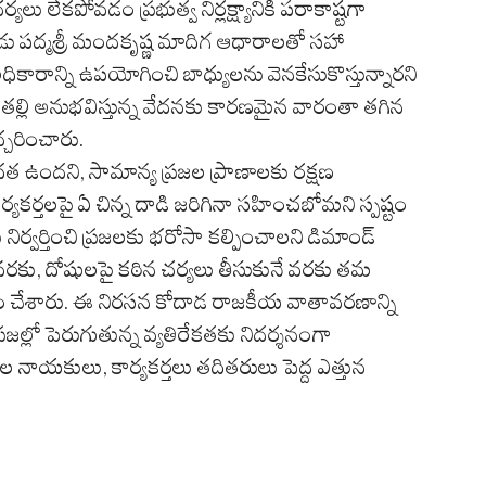
ు లేకపోవడం ప్రభుత్వ నిర్లక్ష్యానికి పరాకాష్టగా
యక్షుడు పద్మశ్రీ మందకృష్ణ మాదిగ ఆధారాలతో సహా
ి, అధికారాన్ని ఉపయోగించి బాధ్యులను వెనకేసుకొస్తున్నారని
్ధ తల్లి అనుభవిస్తున్న వేదనకు కారణమైన వారంతా తగిన
చరించారు.
రత ఉందని, సామాన్య ప్రజల ప్రాణాలకు రక్షణ
్యకర్తలపై ఏ చిన్న దాడి జరిగినా సహించబోమని స్పష్టం
ిర్వర్తించి ప్రజలకు భరోసా కల్పించాలని డిమాండ్
ే వరకు, దోషులపై కఠిన చర్యలు తీసుకునే వరకు తమ
ం చేశారు. ఈ నిరసన కోదాడ రాజకీయ వాతావరణాన్ని
ప్రజల్లో పెరుగుతున్న వ్యతిరేకతకు నిదర్శనంగా
ండల నాయకులు, కార్యకర్తలు తదితరులు పెద్ద ఎత్తున