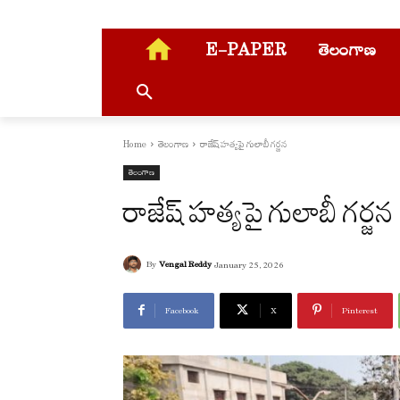
E-PAPER
తెలంగాణ
Home
తెలంగాణ
రాజేష్ హత్యపై గులాబీ గర్జన
తెలంగాణ
రాజేష్ హత్యపై గులాబీ గర్జన
By
Vengal Reddy
January 25, 2026
Facebook
X
Pinterest