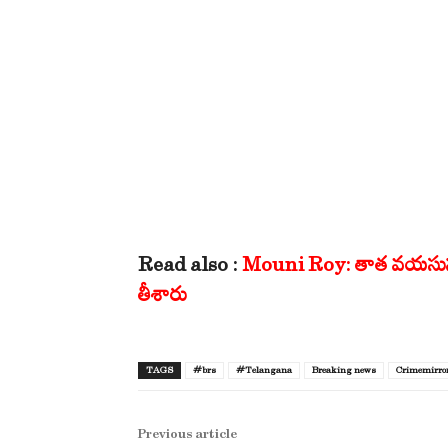
Read also :
Mouni Roy: తాత వయసున్న 
తీశారు
TAGS
#brs
#Telangana
Breaking news
Crimemirro
Previous article