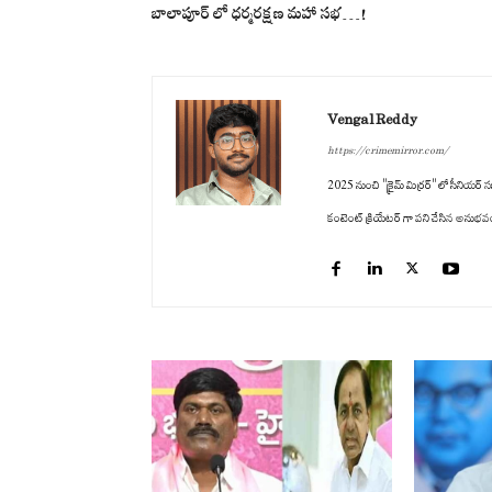
బాలాపూర్ లో ధర్మరక్షణ మహా సభ…!
Vengal Reddy
https://crimemirror.com/
2025 నుంచి "క్రైమ్ మిర్రర్" లో సీనియర్ సబ
కంటెంట్ క్రియేటర్ గా పని చేసిన అనుభవం ఉం