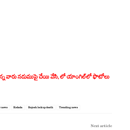
వారు నడుముపై చేయి వేసి, లో యాంగిల్‌లో ఫొటోలు
r news
Kodada
Rajesh lockup death
Trending news
Next article