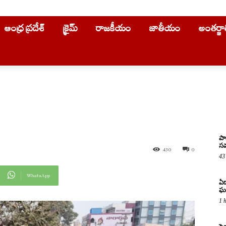
ఆంధ్ర ప్రదేశ్
క్రైమ్
రాజకీయం
జాతీయం
అంతర్జ
పా
సమ
430
0
43
WhatsApp
ఏడ
ఘ
1 