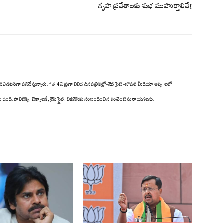
గృహ ప్రవేశాలకు శుభ ముహుర్తాలివే!
్‌ఎడిటర్‌గా పనిచేస్తున్నారు. గత 4 ఏళ్లుగా వివిధ దినపత్రికల్లో-వెబ్ సైట్-సోషల్ మీడియా ఆప్స్' లలో
ది. పాలిటిక్స్‌, టెక్నాలజీ, లైఫ్‌ స్టైల్‌, బిజినెస్‌కు సంబంధించిన కంటెంట్‌ను రాయగలను.