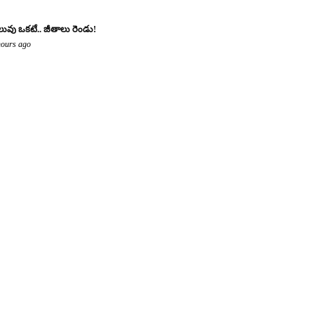
లువు ఒకటే.. జీతాలు రెండు!
hours ago