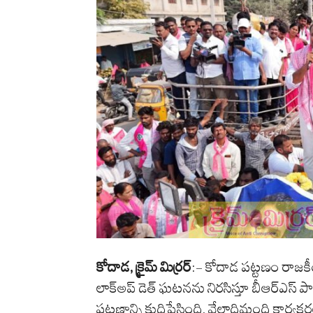
కోదాడ, క్రైమ్ మిర్రర్
:- కోదాడ పట్టణం రాజకీయ 
లాక్‌అప్ డెత్ ఘటనను నిరసిస్తూ బీఆర్ఎస్ పార
పట్టణాన్ని కుదిపేసింది. వేలాదిమంది కార్యక