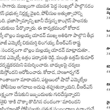
ు సాగారు. ముఖ్యంగా యువత పెద్ద సంఖ్యలో పాల్గొనడం
సల
్రభుత్వ నిర్లక్ష్య వైఖరి, పోలీసుల అత్యుత్సాహాన్ని
మృ
3 
ప్రజాస్వామ్యాన్ని ఖూనీ చేస్తున్న కాంగ్రెస్ పాలనకు
నాయకులు పేర్కొన్నారు. ఈ కార్యక్రమంలో కోదాడ
ఒం
యే బొల్లం మల్లయ్య యాదవ్ ముఖ్య అతిథిగా పాల్గొని తీవ్ర
3 
 ఎమ్మెల్యే చిరుమర్తి లింగయ్య, బీఆర్ఎస్ రాష్ట్ర
సొ
ు. ఈ సందర్భంగా బొల్లం మల్లయ్య యాదవ్ మాట్లాడుతూ..
3 
ిక ఎమ్మెల్యే ఉత్తం పద్మావతి రెడ్డి, మంత్రి ఉత్తమ్ కుమార్
ురదృష్టకరమని విమర్శించారు. బాధ్యులపై చర్యలు
కవ
నిపిస్తోందని ఆరోపించారు. కోదాడ, హుజూర్నగర్
4 
 ప్రాంతాలుగా మారాయని, పట్టణంలో షాడో ఎమ్మెల్యేల
బి
. పోలీసుల ఆగడాలు అదుపు తప్పుతున్నాయని, బీఆర్ఎస్
4 
ష్యంగా చేసుకుని ఇబ్బందులకు గురిచేస్తున్నారని
శైలి ‘కాకి చొక్కా తొడిగిన చందంగా’ మారిందని
వై
4 
ాఫియాలతో పోలీసులకు ప్రత్యక్ష సంబంధాలు ఉన్నాయనే