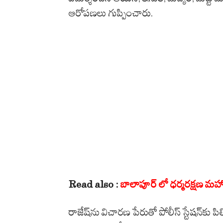
ఆరోపణలు గుప్పించారు.
Read also :
బాలాపూర్ లో ధర్మరక్షణ మ
రాజేష్‌ను విచారణ పేరుతో పోలీస్ స్టేషన్‌కు పిలి