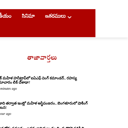
ాతీయం
సినిమా
ఇతరములు
తాజావార్తలు
క్ మహిళ హనీట్రాప్‌లో ఐఏఎఫ్ వింగ్ కమాండర్.. రహస్య
ాచారం లీక్ చేశాడా?
 minutes ago
ాది తర్వాత ఇంట్లో మహిళ అస్థిపంజరం.. బెంగళూరులో షాకింగ్
టన!
hour ago