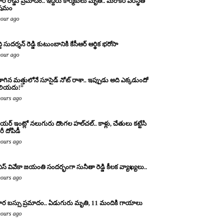
ర రోడ్డు ప్రమాదం.. ఇద్దరు కార్మికులు మృతి.. మరొకరి పరిస్థితి
ిషమం
hour ago
్ది సుదర్శన్ రెడ్డి కుటుంబానికి కేసీఆర్ ఆర్థిక భరోసా
hour ago
ాగిన మత్తులోనే సూసైడ్ నోట్ రాశా.. ఇప్పుడు అది ఎక్కడుందో
లియదు!”
hours ago
యర్ ఇంట్లో నలుగురు దొంగల హల్‌చల్.. కాళ్లు, చేతులు కట్టేసి
ీ దోపిడీ
hours ago
ఎస్ వివేకా జయంతి సందర్భంగా సునీతా రెడ్డి కీలక వ్యాఖ్యలు..
hours ago
ర బస్సు ప్రమాదం.. ఏడుగురు మృతి, 11 మందికి గాయాలు
hours ago