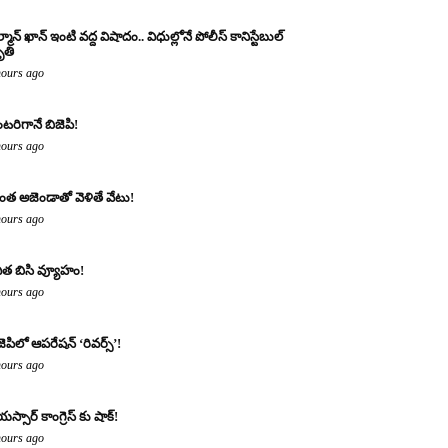
్మాన్ ఖాన్ ఇంటి వద్ద విషాదం.. విధుల్లోనే పోలీస్ కానిస్టేబుల్
తి
hours ago
టరిగానే బిజెపి!
hours ago
ంత అజెండాతో వెళితే వేటు!
hours ago
ిత బిసి వ్యూహం!
hours ago
జెపిలో ఆపరేషన్ ‘రివర్స్’!
hours ago
యస్సార్ కాంగ్రెస్ కు షాక్!
hours ago