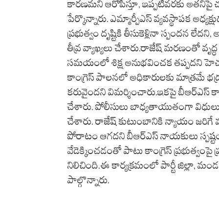
కారణమని ఆరోపిస్తూ, ఇప్పటివరకు అతనిపై చర్యల
పేర్కొన్నారు. ఎమ్మార్పీఎస్ వ్యవస్థాపక అధ్
ప్రభుత్వం దృష్టికి తీసుకెళ్లినా స్పందన లేదన
తీవ్ర వ్యాఖ్యలు చేశారు.రాజేష్ మరణంతో వృద
సమయంలో శిక్ష అనుభవించక తప్పదని హెచ్
కాంగ్రెస్ పాలనలో అధికారులకు మాత్రమే భద్
కరువైందని విమర్శించారు.ఇకపై బీఆర్ఎస్ కార
చేశారు. పోలీసులు బాధ్యతాయుతంగా విధులు న
చేశారు. రాజేష్ కుటుంబానికి న్యాయం జరిగ
పోరాటం ఆగదని బీఆర్ఎస్ నాయకులు స్పష్ట
వేడెక్కించడంతో పాటు కాంగ్రెస్ ప్రభుత్వంపై 
నిలిచింది.ఈ కార్యక్రమంలో పార్టీ జిల్లా, మ
పాల్గొన్నారు.