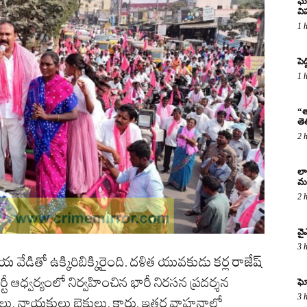
ఘో
వ
1 
పెద
1 
“త
తె
2 
లా
మర
2 
వై
3 
వేడితో ఉక్కిరిబిక్కిరైంది. దళిత యువకుడు కర్ల రాజేష్
్టీ ఆధ్వర్యంలో నిర్వహించిన భారీ నిరసన ప్రదర్శన
ఘో
3 
ర్తలు, నాయకులు బైకులు, కార్లు, ఇతర వాహనాల్లో