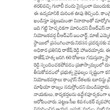
తరలివచ్చి గులాబీ దండు సైన్యంలా ముందుక
ఈ ఉద్యమానికి మరింత ఊపు తెచ్చింది. కాంగ్రెస్ ప
ఖండిస్తూ పట్టణమంతా నినాదాలతో మార్మోగింది. 
ఇది గట్టి హెచ్చరికగా మారిందని బీఆర్ఎస్ 
నియోజకవర్గ బీఆర్ఎస్ ఇంచార్జ్, మాజీ ఎమ్మెల్
స్థాయిలో ప్రసంగించారు.నిరసన ప్రదర్శనకు మాజీ
అధికార ప్రతినిధి రాకేష్ రెడ్డి హాజరయ్యార
రాజేష్ హత్య జరిగి 60 రోజులు గడుస్తున్నా స్థాన
రెడ్డి స్పందించకపోవడం ప్రజాస్వామ్యంలో ద
తీసుకోవడంలో ప్రభుత్వ వైఫల్యం స్పష్టంగా క
నియోజకవర్గాలు కాంగ్రెస్ నేతలకు టూరిస్టు
మాఫియా రాజ్యం నడుస్తోందని మండిపడ్డారు
నాయకులు, కార్యకర్తలను ఉద్దేశపూర్వకంగా లక్
ఆరోపించారు. పట్టణ సీఐ శివశంకర్ వ్యవహార
విమర్శించిన ఆయన, ఇసుక, మద్యం, మట్టి మ