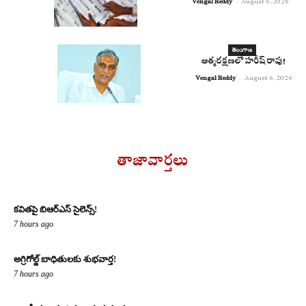
Vengal Reddy
-
August 6, 2026
తెలంగాణ
ఆత్మరక్షణలో హరీష్ రావు!
Vengal Reddy
-
August 6, 2026
తాజావార్తలు
కవితపై బిఆర్ఎస్ సైలెన్స్!
7 hours ago
అగ్రిగోల్డ్ బాధితులకు శుభవార్త!
7 hours ago