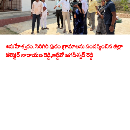
•మహేశ్వరం, సిరిగిరి పురం గ్రామాలను సందర్శించిన జిల్లా
కలెక్టర్ నారాయణ రెడ్డి,ఆర్డీవో జగదీశ్వర్ రెడ్డి