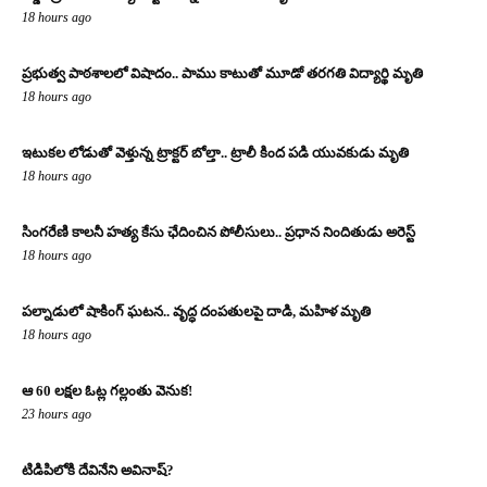
18 hours ago
ప్రభుత్వ పాఠశాలలో విషాదం.. పాము కాటుతో మూడో తరగతి విద్యార్థి మృతి
18 hours ago
ఇటుకల లోడుతో వెళ్తున్న ట్రాక్టర్ బోల్తా.. ట్రాలీ కింద పడి యువకుడు మృతి
18 hours ago
సింగరేణి కాలనీ హత్య కేసు ఛేదించిన పోలీసులు.. ప్రధాన నిందితుడు అరెస్ట్
18 hours ago
పల్నాడులో షాకింగ్ ఘటన.. వృద్ధ దంపతులపై దాడి, మహిళ మృతి
18 hours ago
ఆ 60 లక్షల ఓట్ల గల్లంతు వెనుక!
23 hours ago
టిడిపిలోకి దేవినేని అవినాష్?