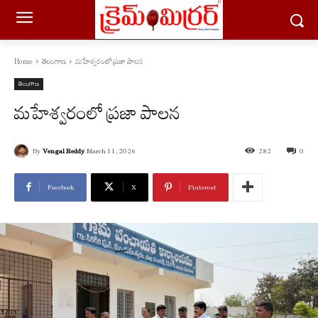
Home
తెలంగాణ
మహేశ్వరంలో ప్రజా పాలన
తెలంగాణ
మహేశ్వరంలో ప్రజా పాలన
By
Vengal Reddy
March 11, 2026
282
0
Facebook
X
Pinterest