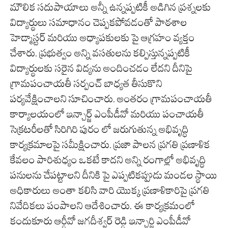
మౌలిక సదుపాయాలు అన్నీ ఉన్నప్పటికీ అడిగిన ప్రశ్నలకు
విద్యార్థులు సమాధానం చెప్పకపోవడంతో పాఠశాల
హెడ్మాస్టర్ మరియు అధ్యాపకులకు పై ఆగ్రహం వ్యక్తం
చేశారు. ప్రభుత్వం అన్ని వసతులను కల్పిస్తున్నప్పటికీ
విద్యార్థులకు సరైన విద్యను అందించడం లేదని దీనిపై
గ్రామపంచాయతీ సర్పంచ్ బాధ్యత తీసుకొని
పర్యవేక్షించాలని సూచించారు. అంతరం గ్రామపంచాయతీ
కార్యాలయంలో ఇన్చార్జ్ ఎంపీడీవో మరియు పంచాయతీ
సెక్రటరీలతో సిరిగిరి పురం లో జరుగుతున్న అభివృద్ధి
కార్యక్రమాలపై సమీక్షించారు. ప్రజా పాలన ప్రగతి ప్రణాళిక
కేవలం పారిశుధ్యం ఒకటే కాదని అన్ని రంగాల్లో అభివృద్ధి
పనులను చేపట్టాలని దీనికి పై ఎప్పటికప్పుడు మండల స్థాయి
అధికారులు అంతా కలిసి వారి యొక్క ప్రణాళికారిపై ప్రగతి
నివేదికలు పంపాలని ఆదేశించారు. ఈ కార్యక్రమంలో
కందుకూరు ఆర్డీవో జగదీశ్వర్ రెడ్డి ఇన్చార్జి ఎంపీడీవో