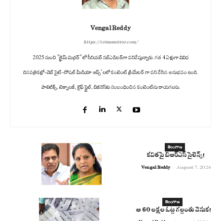
Vengal Reddy
https://crimemirror.com/
2025 నుంచి "క్రైమ్ మిర్రర్" లో సీనియర్ సబ్‌ఎడిటర్‌గా పనిచేస్తున్నారు. గత 4 ఏళ్లుగా వివిధ
దినపత్రికల్లో-వెబ్ సైట్-సోషల్ మీడియా ఆప్స్' లలో కంటెంట్ క్రియేటర్ గా పని చేసిన అనుభవం ఉంది.
పాలిటిక్స్‌, టెక్నాలజీ, లైఫ్‌ స్టైల్‌, బిజినెస్‌కు సంబంధించిన కంటెంట్‌ను రాయగలను.
తెలంగాణ
కవితపై బిఆర్ఎస్ సైలెన్స్!
Vengal Reddy
-
August 7, 2026
తెలంగాణ
ఆ 60 లక్షల ఓట్ల గల్లంతు వెనుక!