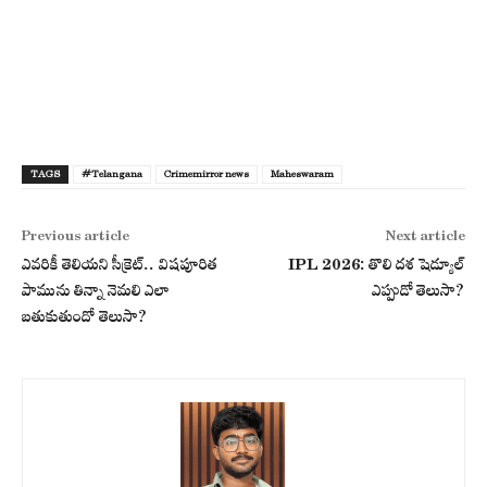
TAGS
#Telangana
Crimemirror news
Maheswaram
Previous article
Next article
ఎవరికీ తెలియని సీక్రెట్.. విషపూరిత
IPL 2026: తొలి దశ షెడ్యూల్
పామును తిన్నా నెమలి ఎలా
ఎప్పుడో తెలుసా?
బతుకుతుందో తెలుసా?