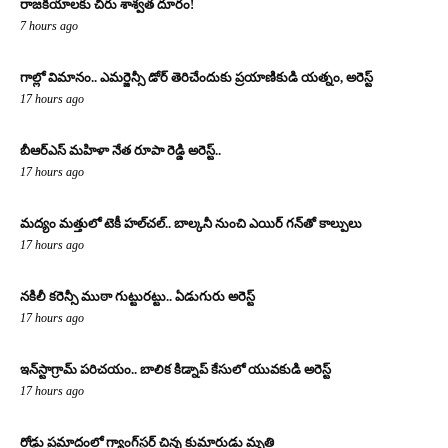
రాజకీయాలకు చిరు శాశ్వత దూరం!
7 hours ago
గాల్లో విమానం.. ఎమర్జెన్సీ డోర్ తెరిచేందుకు ప్రయాణికుడి యత్నం, అరెస్ట్
17 hours ago
బీఆర్ఎస్ మహిళా నేత రూపా రెడ్డి అరెస్ట్..
17 hours ago
మద్యం మత్తులో టెకీ హల్‌చల్.. బాల్కనీ నుంచి ఎయిర్ గన్‌తో కాల్పులు
17 hours ago
నకిలీ కరెన్సీ ముఠా గుట్టురట్టు.. ఏడుగురు అరెస్ట్
17 hours ago
ఇన్‌స్టాగ్రామ్ పరిచయం.. బాలిక కిడ్నాప్ కేసులో యువకుడి అరెస్ట్
17 hours ago
రోడ్డు ప్రమాదంలో గ్యాంగ్‌స్టర్ చిన్న కుమారుడు మృతి