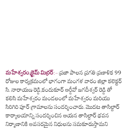
మహేశ్వరం,క్రైమ్ మిర్రర్
:-
ప్రజా పాలన ప్రగతి ప్రణాళిక 99
రోజుల కార్యక్రమంలో భాగంగా మంగళ వారం జిల్లా కలెక్టర్
సి. నారాయణ రెడ్డి,కందుకూర్ ఆర్డీవో జగదీశ్వర్ రెడ్డి తో
కలిసి మహేశ్వరం మండలంలో మహేశ్వరం మరియు
సిరిగిరి పూర్ గ్రామాలను సందర్శించారు. మొదట తాసిల్దార్
కార్యాలయాన్ని సందర్శించిన ఆయన తాసిల్దార్ భవన
నిర్మాణానికి అవసరమైన నిధులను సమకూరుస్తామని