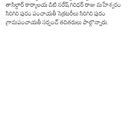
తాసిల్దార్ కార్యాలయ డిటి నరేష్ గిరిధర్ రాజు మహేశ్వరం
సిరిగిరి పురం పంచాయతీ సెక్రటరీలు సిరిగిరి పురం
గ్రామపంచాయతీ సర్పంచ్ తదితరులు పాల్గొన్నారు.