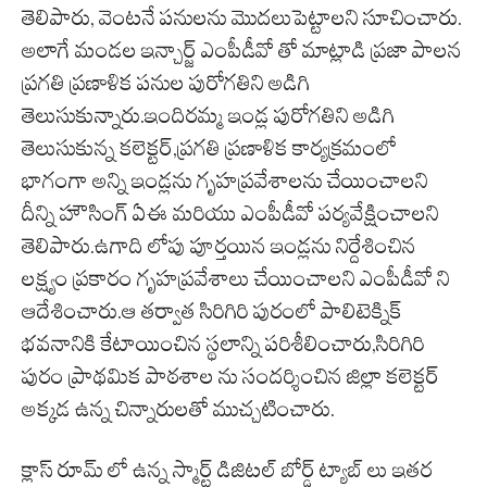
తెలిపారు, వెంటనే పనులను మొదలుపెట్టాలని సూచించారు.
అలాగే మండల ఇన్చార్జ్ ఎంపీడీవో తో మాట్లాడి ప్రజా పాలన
ప్రగతి ప్రణాళిక పనుల పురోగతిని అడిగి
తెలుసుకున్నారు.ఇందిరమ్మ ఇండ్ల పురోగతిని అడిగి
తెలుసుకున్న కలెక్టర్,ప్రగతి ప్రణాళిక కార్యక్రమంలో
భాగంగా అన్ని ఇండ్లను గృహప్రవేశాలను చేయించాలని
దీన్ని హౌసింగ్ ఏఈ మరియు ఎంపీడీవో పర్యవేక్షించాలని
తెలిపారు.ఉగాది లోపు పూర్తయిన ఇండ్లను నిర్దేశించిన
లక్ష్యం ప్రకారం గృహప్రవేశాలు చేయించాలని ఎంపీడీవో ని
ఆదేశించారు.ఆ తర్వాత సిరిగిరి పురంలో పాలిటెక్నిక్
భవనానికి కేటాయించిన స్థలాన్ని పరిశీలించారు,సిరిగిరి
పురం ప్రాథమిక పాఠశాల ను సందర్శించిన జిల్లా కలెక్టర్
అక్కడ ఉన్న చిన్నారులతో ముచ్చటించారు.
క్లాస్ రూమ్ లో ఉన్న స్మార్ట్ డిజిటల్ బోర్డ్ ట్యాబ్ లు ఇతర