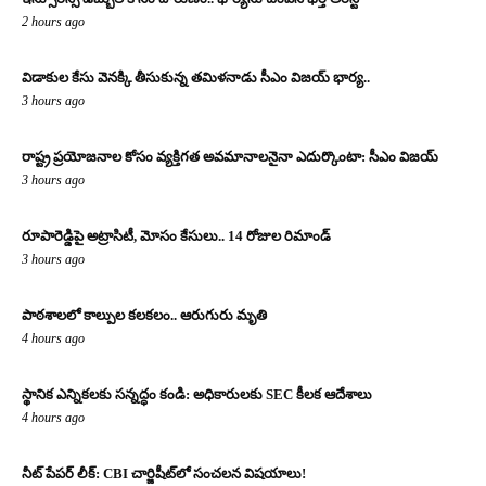
2 hours ago
విడాకుల కేసు వెనక్కి తీసుకున్న తమిళనాడు సీఎం విజయ్ భార్య..
3 hours ago
రాష్ట్ర ప్రయోజనాల కోసం వ్యక్తిగత అవమానాలనైనా ఎదుర్కొంటా: సీఎం విజయ్
3 hours ago
రూపారెడ్డిపై అట్రాసిటీ, మోసం కేసులు.. 14 రోజుల రిమాండ్
3 hours ago
పాఠశాలలో కాల్పుల కలకలం.. ఆరుగురు మృతి
4 hours ago
స్థానిక ఎన్నికలకు సన్నద్ధం కండి: అధికారులకు SEC కీలక ఆదేశాలు
4 hours ago
నీట్ పేపర్ లీక్: CBI చార్జిషీట్‌లో సంచలన విషయాలు!