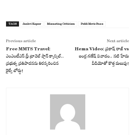
TAGS
Janhvi Kapoor
Miscasting Criticism
Peddi Movie Buzz
Previous article
Next article
Free MMTS Travel:
Hema Video: ప్రకాష్ రాజ్ vs
ఎంఎంటీఎస్ ఫ్రీ ట్రావెల్ ప్లాన్ క్యాన్సిల్..
బండ్ల గణేష్ వివాదం.. నటి హేమ
ప్రభుత్వ ప్రతిపాదనను తిరస్కరించిన
వీడియోతో కొత్త మలుపు!
రైల్వే బోర్డు!