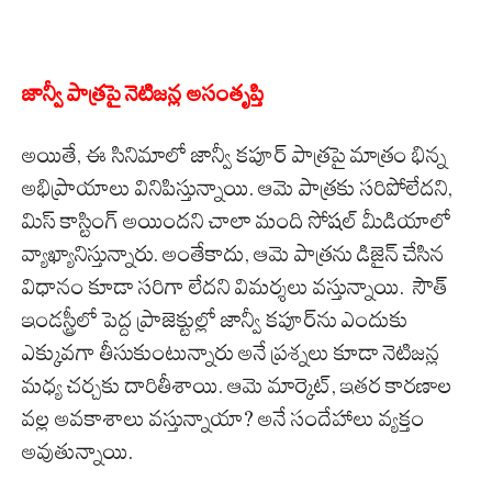
జాన్వీ పాత్రపై నెటిజన్ల అసంతృప్తి
అయితే, ఈ సినిమాలో జాన్వీ కపూర్ పాత్రపై మాత్రం భిన్న
అభిప్రాయాలు వినిపిస్తున్నాయి. ఆమె పాత్రకు సరిపోలేదని,
మిస్ కాస్టింగ్ అయిందని చాలా మంది సోషల్ మీడియాలో
వ్యాఖ్యానిస్తున్నారు. అంతేకాదు, ఆమె పాత్రను డిజైన్ చేసిన
విధానం కూడా సరిగా లేదని విమర్శలు వస్తున్నాయి. సౌత్
ఇండస్ట్రీలో పెద్ద ప్రాజెక్టుల్లో జాన్వీ కపూర్‌ను ఎందుకు
ఎక్కువగా తీసుకుంటున్నారు అనే ప్రశ్నలు కూడా నెటిజన్ల
మధ్య చర్చకు దారితీశాయి. ఆమె మార్కెట్, ఇతర కారణాల
వల్ల అవకాశాలు వస్తున్నాయా? అనే సందేహాలు వ్యక్తం
అవుతున్నాయి.