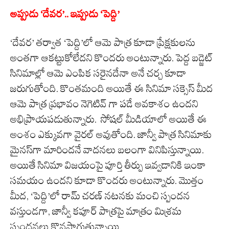
అప్పుడు ‘దేవర’.. ఇప్పుడు ‘పెద్ది’
‘దేవర’ తర్వాత ‘పెద్ది’లో ఆమె పాత్ర కూడా ప్రేక్షకులను
అంతగా ఆకట్టుకోలేదని కొందరు అంటున్నారు. పెద్ద బడ్జెట్
సినిమాల్లో ఆమె ఎంపిక సరైనదేనా అనే చర్చ కూడా
జరుగుతోంది. కొంతమంది అయితే ఈ సినిమా సక్సెస్ మీద
ఆమె పాత్ర ప్రభావం నెగెటివ్ గా పడే అవకాశం ఉందని
అభిప్రాయపడుతున్నారు. సోషల్ మీడియాలో అయితే ఈ
అంశం ఎక్కువగా వైరల్ అవుతోంది. జాన్వీ పాత్ర సినిమాకు
మైనస్‌గా మారిందనే వాదనలు బలంగా వినిపిస్తున్నాయి.
అయితే సినిమా విజయంపై పూర్తి తీర్పు ఇవ్వడానికి ఇంకా
సమయం ఉందని కూడా కొందరు అంటున్నారు. మొత్తం
మీద, ‘పెద్ది’లో రామ్ చరణ్ నటనకు మంచి స్పందన
వస్తుండగా, జాన్వీ కపూర్ పాత్రపై మాత్రం మిశ్రమ
స్పందనలు కొనసాగుతున్నాయి.