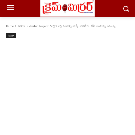
Home
సినిమా
Janhvi Kapoor: ‘పెద్ది’కి పెద్ద తలనొప్పి జాన్వీ.. బాబోయ్.. బోర్ అంటున్న నెటిజన్స్!
సినిమా