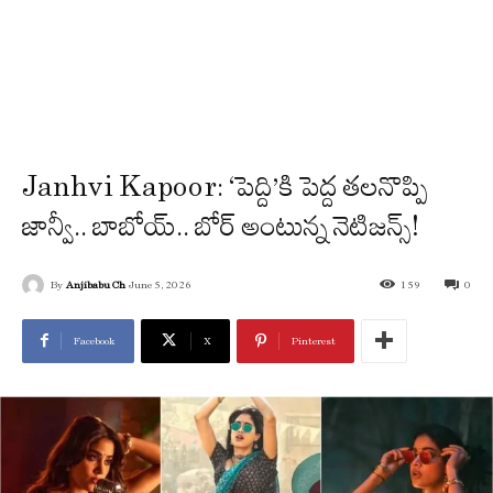
Janhvi Kapoor: ‘పెద్ది’కి పెద్ద తలనొప్పి
జాన్వీ.. బాబోయ్.. బోర్ అంటున్న నెటిజన్స్!
By
Anjibabu Ch
June 5, 2026
159
0
Facebook
X
Pinterest