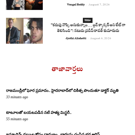
Vengal Reddy
-
August 7, 2026
సినిమా
“కడుపు నొప్పి అనుకున్నాం… బ్లడ్ క్యాన్సర్ అని లేట్ గా
తెలిసింది”: నటుడు ప్రదీప్ రావత్ కుమారుడు
Jyothi Alishetti
-
August 6, 2026
తాజావార్తలు
రాజమండ్రిలో ఘోర ప్రమాదం.. హైదరాబాద్‌లో చికిత్స పొందుతూ డాక్టర్ మృతి
33 minutes ago
టాటూలతో బయటపడిన నటి హత్య మిస్టరీ..
55 minutes ago
ఇన్సూరెన్స్ డబ్బుల కోసం దారుణం.. భార్యను చంపిన భర్త అరెస్ట్