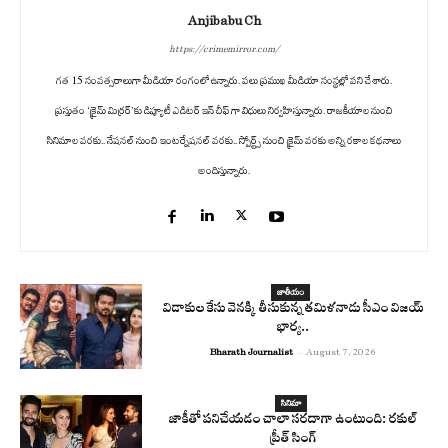
Anjibabu Ch
https://crimemirror.com/
గత 15 సంవత్సరాలుగా మీడియా రంగంలో ఉన్నారు. పలు ప్రముఖ మీడియా సంస్థల్లో పని చేశారు.
ప్రస్తుతం ‘క్రైమ్ మిర్రర్’కు డిప్యూటీ ఎడిటర్ ఇన్ చీఫ్ గా విధులు నిర్వహిస్తున్నారు. రాజకీయాల నుంచి
సినిమాల వరకు.. నేషనల్ నుంచి ఇంటర్నేషనల్ వరకు.. స్పోర్ట్స్ నుంచి క్రైమ్ వరకు అన్ని రకాల కథనాలు
అందిస్తున్నారు.
జాతీయం
విడాకుల కేసు వెనక్కి తీసుకున్న తమిళనాడు సీఎం విజయ్
భార్య..
Bharath Journalist
-
August 7, 2026
సినిమా
జాకీతో పనిచేయడం చాలా సరదాగా ఉంటుంది: రకుల్
ప్రీత్ సింగ్