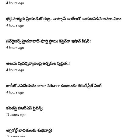
4 hours ago
భర్త హత్యకు ప్రియుడితో కుట్ర.. వాట్సాప్ చాట్‌లతో బయటపడిన అసలు నిజం
4 hours ago
సన్‌రైజర్స్ హైదరాబాద్ పూర్తి స్థాయి కెప్టెన్‌గా ఇషాన్ కిషన్?
4 hours ago
ఆలయ పునర్నిర్మాణంపై అర్చకుల స్పష్టత..!
4 hours ago
జాకీతో పనిచేయడం చాలా సరదాగా ఉంటుంది: రకుల్ ప్రీత్ సింగ్
4 hours ago
కవితపై బిఆర్ఎస్ సైలెన్స్!
11 hours ago
అగ్రిగోల్డ్ బాధితులకు శుభవార్త!
11 hours ago