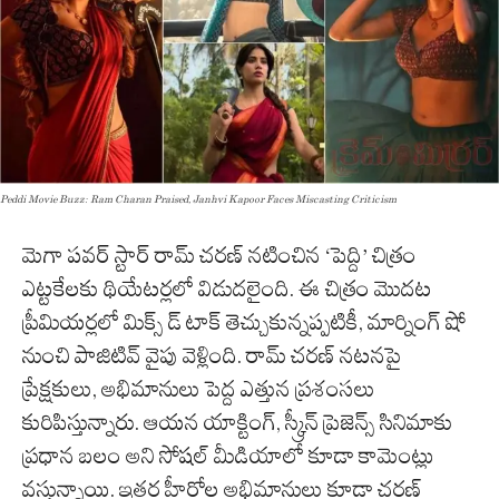
Peddi Movie Buzz: Ram Charan Praised, Janhvi Kapoor Faces Miscasting Criticism
మెగా పవర్ స్టార్ రామ్ చరణ్ నటించిన ‘పెద్ది’ చిత్రం
ఎట్టకేలకు థియేటర్లలో విడుదలైంది. ఈ చిత్రం మొదట
ప్రీమియర్లలో మిక్స్‌ డ్ టాక్ తెచ్చుకున్నప్పటికీ, మార్నింగ్ షో
నుంచి పాజిటివ్ వైపు వెళ్లింది. రామ్ చరణ్ నటనపై
ప్రేక్షకులు, అభిమానులు పెద్ద ఎత్తున ప్రశంసలు
కురిపిస్తున్నారు. ఆయన యాక్టింగ్, స్క్రీన్ ప్రెజెన్స్ సినిమాకు
ప్రధాన బలం అని సోషల్ మీడియాలో కూడా కామెంట్లు
వస్తున్నాయి. ఇతర హీరోల అభిమానులు కూడా చరణ్