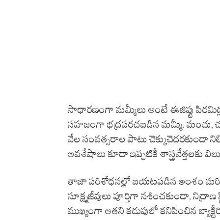
సాధారణంగా మమ్మీలు అంటే ఈజిప్టు పిరమిడ్లు గ
సహజంగా భద్రపరచబడిన మమ్మీ. మంచు, చలి, త
వేల సంవత్సరాల పాటు చెక్కుచెదరకుండా నిల
అవశేషాలు కూడా ఇప్పటికీ శాస్త్రవేత్తలకు వ
తాజా పరిశోధనల్లో బయటపడిన అంశం మరింత ఆ
సూక్ష్మజీవులు పూర్తిగా నశించకుండా, నిద్రాణ 
ముఖ్యంగా అతని కడుపులో కనిపించిన బ్యాక్