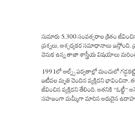
సుమారు 5,300 సంవత్సరాల క్రితం జీవించిన ఒక
ప్రశ్నలు, ఆశ్చర్యకర సమాధానాలు ఇస్తోంది. ప్
వెనుక ఉన్న తాజా శాస్త్రీయ విషయాలు మ
1991లో ఆల్ప్స్ పర్వతాల్లో మంచులో గడ్డకట
ఇటీవల మృతి చెందిన వ్యక్తిదని భావించినా, త
జీవించిన వ్యక్తిదని తేలింది. అతనికి “ఓట్జీ” అ
సహజంగా మమ్మీగా మారిన అరుదైన ఉదాహర