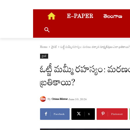
E-PAPER
తెలంగాణ
Home
వైరల్
ఓట్జీ మమ్మీ రహస్యం: మరణం తర్వాత సూక్ష్మజీవులు ఎలా బ్రతికాయి?
వైరల్
ఓట్జీ మమ్మీ రహస్యం: మరణం
బ్రతికాయి?
By
Crime Mirror
June 10, 2026
Facebook
X
Pinterest