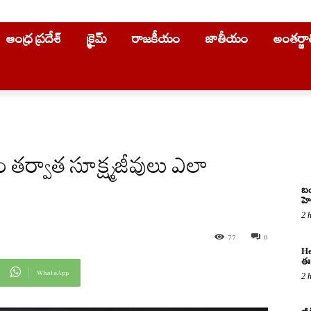
ఆంధ్ర ప్రదేశ్
క్రైమ్
రాజకీయం
జాతీయం
అంతర్జ
 తర్వాత సూక్ష్మజీవులు ఎలా
బం
హె
2 
77
0
He
ఈ 
WhatsApp
2 