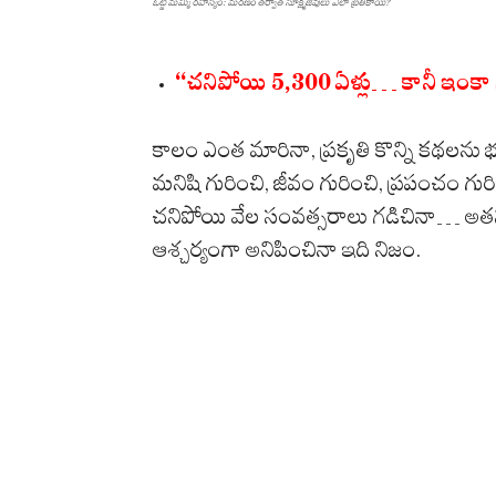
ఓట్జీ మమ్మీ రహస్యం: మరణం తర్వాత సూక్ష్మజీవులు ఎలా బ్రతికాయి?
“చనిపోయి 5,300 ఏళ్లు… కానీ ఇంకా బ్
కాలం ఎంత మారినా, ప్రకృతి కొన్ని కథలన
మనిషి గురించి, జీవం గురించి, ప్రపంచం గురి
చనిపోయి వేల సంవత్సరాలు గడిచినా… అతన
ఆశ్చర్యంగా అనిపించినా ఇది నిజం.