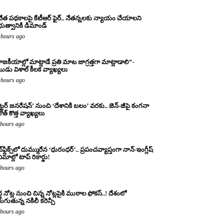
నేత పథకాలపై కేటీఆర్ ఫైర్.. నేతన్నలకు న్యాయం చేయాలని
రభుత్వానికి డిమాండ్
 hours ago
ాజకీయాల్లో మాట్లాడే ప్రతి మాట జాగ్రత్తగా మాట్లాడాలి”-
ుడు విశాల్ కీలక వ్యాఖ్యలు
 hours ago
ట్టర్ జనరేషన్’ నుంచి ‘దేశానికి బలం’ వరకు.. జెన్-జీపై కంగనా
ౌత్ కొత్త వ్యాఖ్యలు
 hours ago
్‌ఫ్లిక్స్‌లో దుమ్మురేన ‘ధురంధర్’.. ప్రపంచవ్యాప్తంగా నాన్-ఇంగ్లీష్
ిమాల్లో టాప్ రికార్డు!
 hours ago
ద్ద నోట్ల నుంచి చిన్న నోట్లపైకి ముఠాల ఫోకస్..! దేశంలో
రుగుతున్న నకిలీ కరెన్సీ
 hours ago