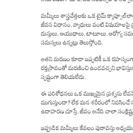
మమ్మీలు శాస్త్రవేత్తలకు ఒక టైమ్ క్యాప్సూ
జీవన విధానం, వ్యాధులు వంటి విషయాలపై ప్
దుస్తులు, ఆయుధాలు, టాటూలు, ఆరోగ్య సమస
సమస్యలు ఉన్నట్లు తెలుస్తోంది.
అతని మరణం కూడా ఇప్పటికీ ఒక రహస్యంగా
రక్తస్రావంతో మరణించి ఉండవచ్చని భావిస్త
స్పష్టంగా తెలియలేదు.
ఈ పరిశోధనలు ఒక ముఖ్యమైన ప్రశ్నను లేవన
ముగుస్తుందా? లేక మన శరీరంలో నివసించే స
ఉదాహరణ చూస్తే, జీవం అనేది చాలా సంక్లిష్
ఇప్పుడిక మమ్మీలు కేవలం పురావస్తు అధ్యయనా