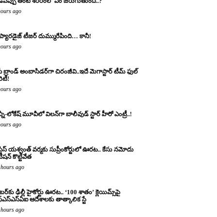
డిపప్పు తింటే శరీరంలో ఏం జరుగుతుంది..?
hours ago
 ప్యారడైజ్ టీజర్ దుమ్మురేపింది… కానీ!
hours ago
ీ బ్రాండ్ అంబాసిడర్‌గా చిరంజీవి..ఇదే మెగాస్టార్ టీమ్ ఫుల్
ారిటీ!
hours ago
్నీ-లోకేష్ మూవీలో విలన్‌గా బాలీవుడ్ స్టార్ హీరో ఎంట్రీ..!
hours ago
్టిస్ యశ్వంత్ వర్మకు సుప్రీంకోర్టులో ఊరట.. కేసు నమోదు
ిషన్ కొట్టివేత
 hours ago
బర్‌కు ఢిల్లీ హైకోర్టు ఊరట.. ‘100 శాతం’ క్లెయిమ్స్‌పై
్‌ఎస్‌ఎస్‌ఏఐ ఆదేశాలకు తాత్కాలిక స్టే
 hours ago