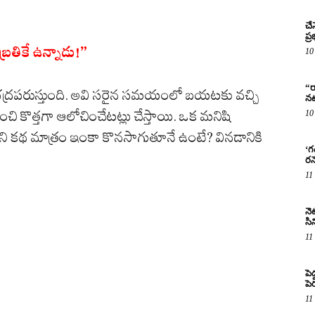
చే
ప్
రతికే ఉన్నాడు!”
10
“ర
ు భద్రపరుస్తుంది. అవి సరైన సమయంలో బయటకు వచ్చి
నట
ంచి కొత్తగా ఆలోచించేటట్లు చేస్తాయి. ఒక మనిషి
10
ి కథ మాత్రం ఇంకా కొనసాగుతూనే ఉంటే? వినడానికి
‘గ
రన
11
నెట
సిన
11
పె
పె
11