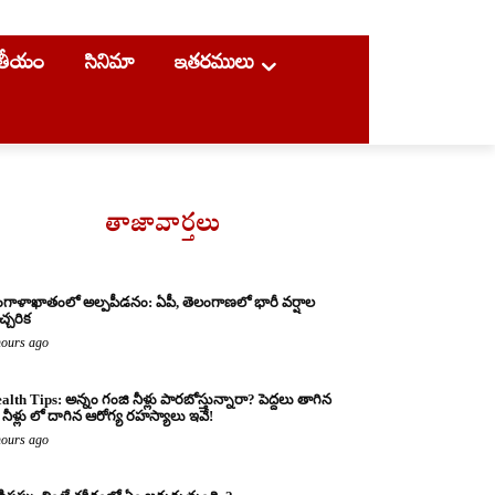
ాతీయం
సినిమా
ఇతరములు
తాజావార్తలు
గాళాఖాతంలో అల్పపీడనం: ఏపీ, తెలంగాణలో భారీ వర్షాల
చ్చరిక
hours ago
alth Tips: అన్నం గంజి నీళ్లు పారబోస్తున్నారా? పెద్దలు తాగిన
నీళ్లు లో దాగిన ఆరోగ్య రహస్యాలు ఇవే!
hours ago