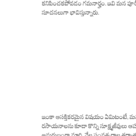
కనిపించకపోవడం గమనార్హం. ఇవి మన పూర్
సూచనలుగా భావిస్తున్నారు.
ఇంకా ఆసక్తికరమైన విషయం ఏమిటంటే, మమ్మీ
రసాయనాలను కూడా కొన్ని సూక్ష్మజీవులు ఆహా
అనుగుణంగా మారి, వేల సంవత్సరాల తర్వాత క