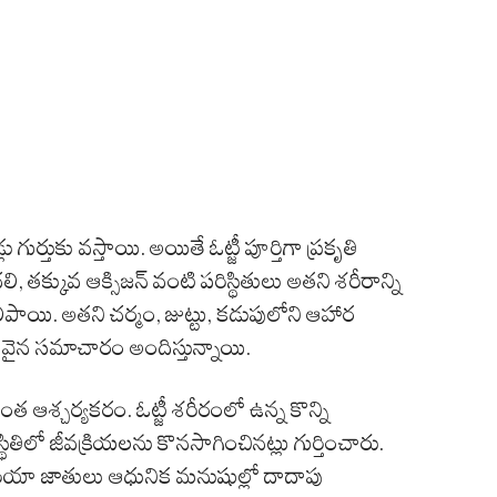
ుర్తుకు వస్తాయి. అయితే ఓట్జీ పూర్తిగా ప్రకృతి
క్కువ ఆక్సిజన్ వంటి పరిస్థితులు అతని శరీరాన్ని
ిపాయి. అతని చర్మం, జుట్టు, కడుపులోని ఆహార
ిలువైన సమాచారం అందిస్తున్నాయి.
శ్చర్యకరం. ఓట్జీ శరీరంలో ఉన్న కొన్ని
స్థితిలో జీవక్రియలను కొనసాగించినట్లు గుర్తించారు.
టీరియా జాతులు ఆధునిక మనుషుల్లో దాదాపు