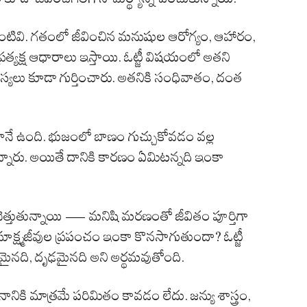
ల్‌లాంటివి. గతంలో జీవించిన మనుషుల ఆరోగ్యం, ఆహారం,
రత్యక్ష ఆధారాలు ఇస్తాయి. ఓట్జీ విషయంలో అతని
్యలు కూడా గుర్తించారు. అతనికి సంధివాతం, దంత
నే ఉంది. భుజంలో బాణం గుచ్చుకోవడం వల్ల
ున్నారు. అయితే దానికి కారణం ఏమిటన్నది ఇంకా
ెత్తుతున్నాయి — మనిషి మరణంతో జీవితం పూర్తిగా
ూక్ష్మజీవుల ప్రపంచం ఇంకా కొనసాగుతుందా? ఓట్జీ
టమైనది, దృఢమైనది అని అర్థమవుతోంది.
నికి మాత్రమే పరిమితం కావడం లేదు. జన్యు శాస్త్రం,