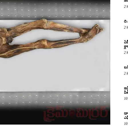
జీ
2 
ది
2 
ఏప
క్ల
2 
బన
2 
జస
పిట
10
డా
ఎఫ
10