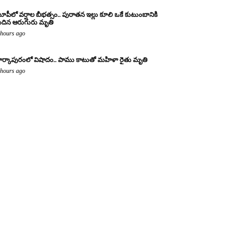
పీలో వర్షాల బీభత్సం.. పురాతన ఇల్లు కూలి ఒకే కుటుంబానికి
ందిన ఆరుగురు మృతి
 hours ago
ర్కాపురంలో విషాదం.. పాము కాటుతో మహిళా రైతు మృతి
 hours ago