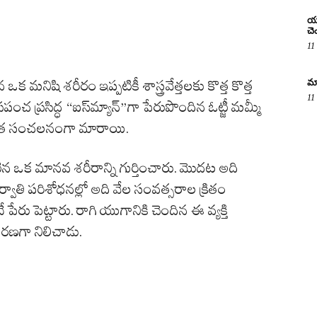
యూ
చె
11
మా
 మనిషి శరీరం ఇప్పటికీ శాస్త్రవేత్తలకు కొత్త కొత్త
11
రపంచ ప్రసిద్ధ “ఐస్‌మ్యాన్”గా పేరుపొందిన ఓట్జీ మమ్మీ
రింత సంచలనంగా మారాయి.
్టిన ఒక మానవ శరీరాన్ని గుర్తించారు. మొదట అది
ర్వాతి పరిశోధనల్లో అది వేల సంవత్సరాల క్రితం
నే పేరు పెట్టారు. రాగి యుగానికి చెందిన ఈ వ్యక్తి
ణగా నిలిచాడు.